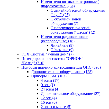
Извещатели оптико-электронные (
инфракрасные )
(34)
С линейной зоной обнаружения
("луч")
(25)
С объемной зоной
обнаружения
(7)
С поверхностной зоной
обнаружения ("штора")
(2)
Извещатели радиоволновые
(беспроводные)
(18)
Линейные
(9)
Объемные
(9)
FOX Система "Умный дом"
(7)
Интегрированная система "ОРИОН"
"Болид"
(210)
Приборы приемно-контрольные для ОПС
(398)
Дополнительное оборудование
(128)
Приборы GSM
(107)
4 зоны
(17)
9 зон
(1)
24 зоны
(4)
Дополнительное оборудование
(27)
12 зон
(4)
16 зон
(6)
2 зоны и менее
(5)