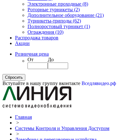
Электронные проходные
(8)
Роторные турникеты
(2)
Дополнительное оборудование
(21)
Турникеты-триподы
(62)
Полноростовый турникет
(1)
Ограждения
(10)
Распродажа товаров
Акции
Розничная цена
От
До
Вступайте в нашу группу вконтакте
Вседлявидео.рф
Главная
>
Системы Контроля и Управления Доступом
>
Домофоны и переговорные устрйства