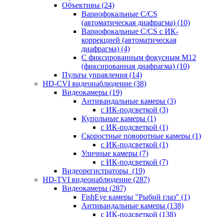
Объективы
(24)
Вариофокальные C/CS
(автоматическая диафрагма)
(10)
Вариофокальные C/CS с ИК-
коррекцией (автоматическая
диафрагма)
(4)
С фиксированным фокусным М12
(фиксированная диафрагма)
(10)
Пульты управления
(14)
HD-CVI видеонаблюдение
(38)
Видеокамеры
(19)
Антивандальные камеры
(3)
с ИК-подсветкой
(3)
Купольные камеры
(1)
с ИК-подсветкой
(1)
Скоростные поворотные камеры
(1)
с ИК-подсветкой
(1)
Уличные камеры
(7)
с ИК-подсветкой
(7)
Видеорегистраторы
(19)
HD-TVI видеонаблюдение
(287)
Видеокамеры
(287)
FishEye камеры "Рыбий глаз"
(1)
Антивандальные камеры
(138)
с ИК-подсветкой
(138)