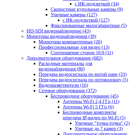
с ИК-подсветкой
(34)
Скоростные купольные камеры
(9)
Уличные камеры
(127)
с ИК-подсветкой
(127)
Фиксированные малогабаритные
(5)
HD-SDI видеонаблюдение
(43)
Мониторы видеонаблюдения
(39)
Мониторы компьютерные
(26)
Профессиональные для видео
(13)
Соотношение сторон 16:9
(11)
Дополнительное оборудование
(682)
Расходные материалы для
видеонаблюдения
(80)
Передача видеосигнала по витой паре
(33)
Передача видеосигнала по оптоволокну
(5)
Видеоразветвители
(16)
Сетевое оборудование
(372)
Беспроводное оборудование
(45)
Антенны Wi-Fi 2,4 ГГц
(11)
Антенны Wi-Fi 5 ГГц
(6)
Беспроводные комплекты
передачи IP-видео по Wi-Fi
(5)
Уличные "точка-точка"
(2)
Уличные до 7 камер
(3)
Дополнительное оборудование