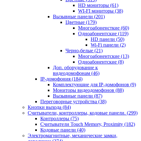
HD мониторы
(61)
WI-FI мониторы
(38)
Вызывные панели
(201)
Цветные
(179)
Многоабоненсткие
(60)
Одноабонентские
(119)
HD панели
(50)
Wi-Fi панели
(2)
Черно-белые
(21)
Многоабонентские
(13)
Одноабонентские
(8)
Доп. оборудование к
видеодомофонам
(46)
IP-домофония
(184)
Комплектующие для IP-домофонов
(9)
Мониторы видеодомофонов
(88)
Вызывные панели
(87)
Переговорные устройства
(38)
Кнопки выхода
(84)
Считыватели, контроллеры, кодовые панели.
(299)
Контроллеры
(75)
Считыватели Touch Memory, Proximity
(182)
Кодовые панели
(40)
Электромагнитные, механические замки,