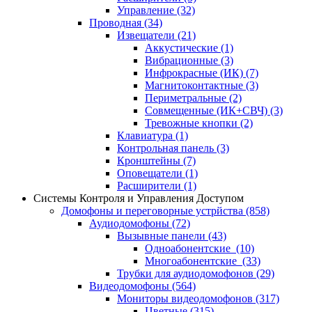
Управление
(32)
Проводная
(34)
Извещатели
(21)
Аккустические
(1)
Вибрационные
(3)
Инфрокрасные (ИК)
(7)
Магнитоконтактные
(3)
Периметральные
(2)
Совмещенные (ИК+СВЧ)
(3)
Тревожные кнопки
(2)
Клавиатура
(1)
Контрольная панель
(3)
Кронштейны
(7)
Оповещатели
(1)
Расширители
(1)
Системы Контроля и Управления Доступом
Домофоны и переговорные устрйства
(858)
Аудиодомофоны
(72)
Вызывные панели
(43)
Одноабонентские
(10)
Многоабонентские
(33)
Трубки для аудиодомофонов
(29)
Видеодомофоны
(564)
Мониторы видеодомофонов
(317)
Цветные
(315)