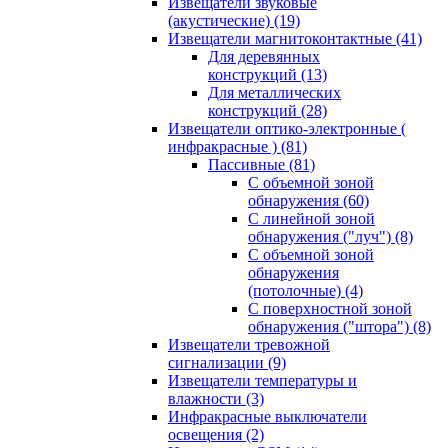
Извещатели звуковые
(акустические)
(19)
Извещатели магнитоконтактные
(41)
Для деревянных
конструкций
(13)
Для металлических
конструкций
(28)
Извещатели оптико-электронные (
инфракрасные )
(81)
Пассивные
(81)
С объемной зоной
обнаружения
(60)
С линейной зоной
обнаружения ("луч")
(8)
С объемной зоной
обнаружения
(потолочные)
(4)
С поверхностной зоной
обнаружения ("штора")
(8)
Извещатели тревожной
сигнализации
(9)
Извещатели температуры и
влажности
(3)
Инфракрасные выключатели
освещения
(2)