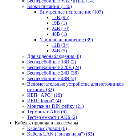
Бесперебойные УЛИЧНЫЕ
(14)
Блоки питания
(146)
Внутреннее исполнение
(107)
12В
(95)
19В
(1)
24В
(10)
48В
(1)
Уличное исполнение
(39)
12В
(34)
24В
(5)
Для видеонаблюдения
(8)
Бесперебойные 18В
(2)
Бесперебойные 220В
(24)
Бесперебойные 24В
(36)
Бесперебойные 48В
(2)
Вспомогательные устройства для источников
питания
(32)
ИБП "APC"
(19)
ИБП "Ippon"
(4)
Монтаж на DIN-рейку
(21)
Термостат АКБ
(6)
Тестер емкости АКБ
(2)
Кабель, провода и аксессуары
Кабель судовой
(6)
Кабель LAN ("витая пара")
(63)