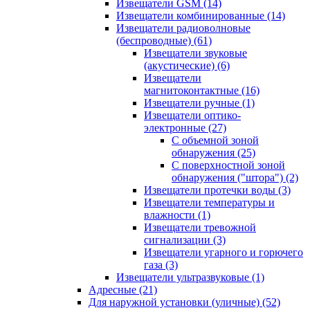
Извещатели GSM
(14)
Извещатели комбинированные
(14)
Извещатели радиоволновые
(беспроводные)
(61)
Извещатели звуковые
(акустические)
(6)
Извещатели
магнитоконтактные
(16)
Извещатели ручные
(1)
Извещатели оптико-
электронные
(27)
С объемной зоной
обнаружения
(25)
С поверхностной зоной
обнаружения ("штора")
(2)
Извещатели протечки воды
(3)
Извещатели температуры и
влажности
(1)
Извещатели тревожной
сигнализации
(3)
Извещатели угарного и горючего
газа
(3)
Извещатели ультразвуковые
(1)
Адресные
(21)
Для наружной установки (уличные)
(52)