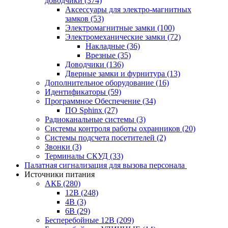
доводчики
(374)
Аксессуары для электро-магнитных
замков
(53)
Электромагнитные замки
(100)
Электромеханические замки
(72)
Накладные
(36)
Врезные
(35)
Доводчики
(136)
Дверные замки и фурнитура
(13)
Дополнительное оборудование
(16)
Идентификаторы
(59)
Программное Обеспечение
(34)
ПО Sphinx
(27)
Радиоканальные системы
(3)
Системы контроля работы охранников
(20)
Системы подсчета посетителей
(2)
Звонки
(3)
Терминалы СКУД
(33)
Палатная сигнализация для вызова персонала
Источники питания
АКБ
(280)
12В
(248)
4В
(3)
6В
(29)
Бесперебойные 12В
(209)