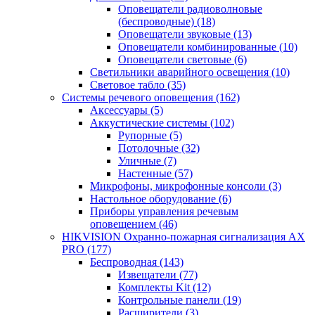
Оповещатели радиоволновые
(беспроводные)
(18)
Оповещатели звуковые
(13)
Оповещатели комбинированные
(10)
Оповещатели световые
(6)
Светильники аварийного освещения
(10)
Световое табло
(35)
Системы речевого оповещения
(162)
Аксессуары
(5)
Аккустические системы
(102)
Рупорные
(5)
Потолочные
(32)
Уличные
(7)
Настенные
(57)
Микрофоны, микрофонные консоли
(3)
Настольное оборудование
(6)
Приборы управления речевым
оповещением
(46)
HIKVISION Охранно-пожарная сигнализация AX
PRO
(177)
Беспроводная
(143)
Извещатели
(77)
Комплекты Kit
(12)
Контрольные панели
(19)
Расширители
(3)