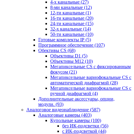
4-х канальные
(27)
8-ми канальные
(12)
12-ти канальные
(1)
16-ти канальные
(20)
24-ти канальные
(15)
32-х канальные
(14)
50-ти канальные
(10)
Готовые комплекты IP
(5)
Программное обеспечение
(107)
Обективы CS
(68)
Объективы D1
(5)
Объективы M12
(10)
Мегапиксельные CS c фиксированным
фокусом
(21)
Мегапиксельные вариофокальные CS c
автоматической диафрагмой
(28)
Мегапиксельные вариофокальные CS c
ручной диафрагмой
(4)
Дополнительные аксессуары, опции,
модули.
(93)
Аналоговое видеонаблюдение
(587)
Аналоговые камеры
(403)
Купольные камеры
(100)
без ИК-подсветки
(56)
с ИК-подсветкой
(44)