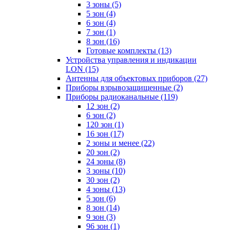
3 зоны
(5)
5 зон
(4)
6 зон
(4)
7 зон
(1)
8 зон
(16)
Готовые комплекты
(13)
Устройства управления и индикации
LON
(15)
Антенны для объектовых приборов
(27)
Приборы взрывозащищенные
(2)
Приборы радиоканальные
(119)
12 зон
(2)
6 зон
(2)
120 зон
(1)
16 зон
(17)
2 зоны и менее
(22)
20 зон
(2)
24 зоны
(8)
3 зоны
(10)
30 зон
(2)
4 зоны
(13)
5 зон
(6)
8 зон
(14)
9 зон
(3)
96 зон
(1)