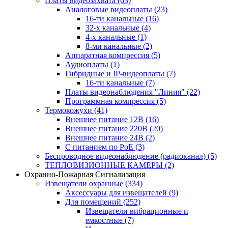
Платы видеозахвата
(63)
Аналоговые видеоплаты
(23)
16-ти канальные
(16)
32-х канальные
(4)
4-х канальные
(1)
8-ми канальные
(2)
Аппаратная компрессия
(5)
Аудиоплаты
(1)
Гибридные и IP-видеоплаты
(7)
16-ти канальные
(7)
Платы видеонаблюдения "Линия"
(22)
Программная компрессия
(5)
Термокожухи
(41)
Внешнее питание 12В
(16)
Внешнее питание 220В
(20)
Внешнее питание 24В
(2)
С питанием по PoE
(3)
Беспроводное видеонаблюдение (радиоканал)
(5)
ТЕПЛОВИЗИОННЫЕ КАМЕРЫ
(2)
Охранно-Пожарная Сигнализация
Извещатели охранные
(334)
Аксессуары для извещателей
(9)
Для помещений
(252)
Извещатели вибрационные и
емкостные
(7)