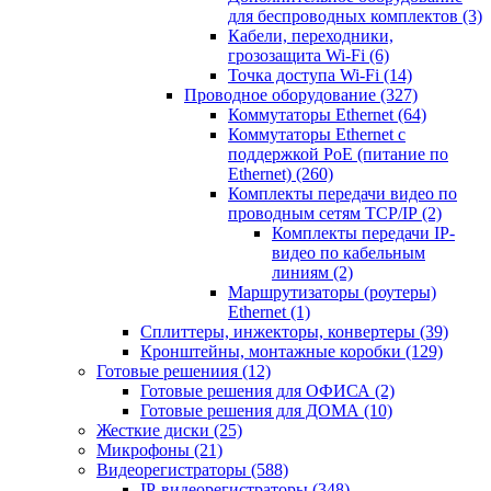
для беспроводных комплектов
(3)
Кабели, переходники,
грозозащита Wi-Fi
(6)
Точка доступа Wi-Fi
(14)
Проводное оборудование
(327)
Коммутаторы Ethernet
(64)
Коммутаторы Ethernet с
поддержкой PoE (питание по
Ethernet)
(260)
Комплекты передачи видео по
проводным сетям TCP/IP
(2)
Комплекты передачи IP-
видео по кабельным
линиям
(2)
Маршрутизаторы (роутеры)
Ethernet
(1)
Сплиттеры, инжекторы, конвертеры
(39)
Кронштейны, монтажные коробки
(129)
Готовые решениия
(12)
Готовые решения для ОФИСА
(2)
Готовые решения для ДОМА
(10)
Жесткие диски
(25)
Микрофоны
(21)
Видеорегистраторы
(588)
IP-видеорегистраторы
(348)