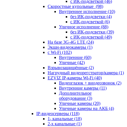
с ИК-подсветкой
(46)
Скоростные купольные
(98)
Внутреннее исполнение
(10)
без ИК-подсветки
(4)
с ИК-подсветкой
(6)
Уличное исполнение
(88)
без ИК-подсветки
(39)
с ИК-подсветкой
(49)
На базе 3G-4G LTE
(24)
Экшн-видеокамеры
(1)
с Wi-Fi
(102)
Внутренние
(60)
Уличные
(42)
Взрывозащищённые
(2)
Нагрудный видеорегстратор/камера
(1)
EZVIZ IP-камеры Wi-Fi
(40)
Видеоглазок + виодеозвонок
(2)
Внутренние камеры
(11)
Дополнительное
оборудование
(3)
Уличные камеры
(20)
Уличные камеры на АКБ
(4)
IP-видеосерверы
(118)
1- канальные
(18)
2-х канальные
(1)