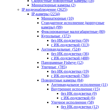
Скоростные поворотные камеры
(18)
Миниатюрные камеры
(2)
IP видеонаблюдение
(2625)
IP-камеры
(2234)
Миниатюрные
(10)
Стандартное исполнение (корпусные
камеры)
(99)
Фиксированные малогабаритные
(80)
Купольные
(372)
без ИК-подсветки
(59)
с ИК-подсветкой
(313)
Антивандальные
(524)
без ИК-подсветки
(36)
с ИК-подсветкой
(488)
Панорамные Fisheye
(12)
Уличные
(785)
без ИК-подсветки
(19)
с ИК-подсветкой
(766)
Поворотные камеры
(84)
Антивандальное исполнение
(11)
Внутреннее исполнение
(15)
без ИК-подсветки
(9)
с ИК-подсветкой
(6)
Уличное исполнение
(58)
без ИК-подсветки
(12)