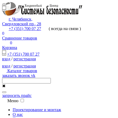
г. Челябинск,
Свердловский пр., 28
+7 (351) 700 07 27
( всегда на связи )
0
Сравнение товаров
0
Корзина
+7 (351) 700 07 27
вход
/
регистрация
вход
/
регистрация
Каталог товаров
заказать звонок
vk
✖
запросить прайс
Меню
Проектирование и монтаж
О нас