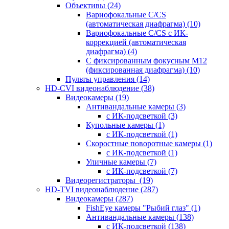
Объективы
(24)
Вариофокальные C/CS
(автоматическая диафрагма)
(10)
Вариофокальные C/CS с ИК-
коррекцией (автоматическая
диафрагма)
(4)
С фиксированным фокусным М12
(фиксированная диафрагма)
(10)
Пульты управления
(14)
HD-CVI видеонаблюдение
(38)
Видеокамеры
(19)
Антивандальные камеры
(3)
с ИК-подсветкой
(3)
Купольные камеры
(1)
с ИК-подсветкой
(1)
Скоростные поворотные камеры
(1)
с ИК-подсветкой
(1)
Уличные камеры
(7)
с ИК-подсветкой
(7)
Видеорегистраторы
(19)
HD-TVI видеонаблюдение
(287)
Видеокамеры
(287)
FishEye камеры "Рыбий глаз"
(1)
Антивандальные камеры
(138)
с ИК-подсветкой
(138)