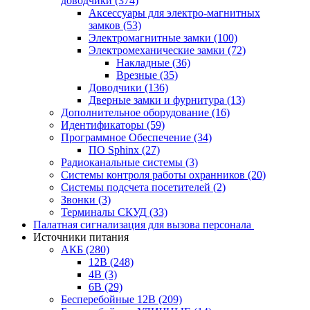
доводчики
(374)
Аксессуары для электро-магнитных
замков
(53)
Электромагнитные замки
(100)
Электромеханические замки
(72)
Накладные
(36)
Врезные
(35)
Доводчики
(136)
Дверные замки и фурнитура
(13)
Дополнительное оборудование
(16)
Идентификаторы
(59)
Программное Обеспечение
(34)
ПО Sphinx
(27)
Радиоканальные системы
(3)
Системы контроля работы охранников
(20)
Системы подсчета посетителей
(2)
Звонки
(3)
Терминалы СКУД
(33)
Палатная сигнализация для вызова персонала
Источники питания
АКБ
(280)
12В
(248)
4В
(3)
6В
(29)
Бесперебойные 12В
(209)