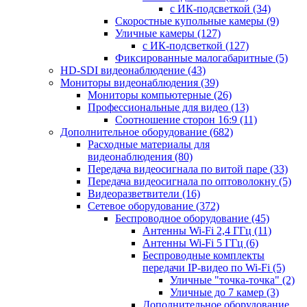
с ИК-подсветкой
(34)
Скоростные купольные камеры
(9)
Уличные камеры
(127)
с ИК-подсветкой
(127)
Фиксированные малогабаритные
(5)
HD-SDI видеонаблюдение
(43)
Мониторы видеонаблюдения
(39)
Мониторы компьютерные
(26)
Профессиональные для видео
(13)
Соотношение сторон 16:9
(11)
Дополнительное оборудование
(682)
Расходные материалы для
видеонаблюдения
(80)
Передача видеосигнала по витой паре
(33)
Передача видеосигнала по оптоволокну
(5)
Видеоразветвители
(16)
Сетевое оборудование
(372)
Беспроводное оборудование
(45)
Антенны Wi-Fi 2,4 ГГц
(11)
Антенны Wi-Fi 5 ГГц
(6)
Беспроводные комплекты
передачи IP-видео по Wi-Fi
(5)
Уличные "точка-точка"
(2)
Уличные до 7 камер
(3)
Дополнительное оборудование