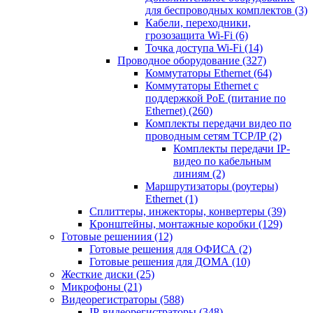
для беспроводных комплектов
(3)
Кабели, переходники,
грозозащита Wi-Fi
(6)
Точка доступа Wi-Fi
(14)
Проводное оборудование
(327)
Коммутаторы Ethernet
(64)
Коммутаторы Ethernet с
поддержкой PoE (питание по
Ethernet)
(260)
Комплекты передачи видео по
проводным сетям TCP/IP
(2)
Комплекты передачи IP-
видео по кабельным
линиям
(2)
Маршрутизаторы (роутеры)
Ethernet
(1)
Сплиттеры, инжекторы, конвертеры
(39)
Кронштейны, монтажные коробки
(129)
Готовые решениия
(12)
Готовые решения для ОФИСА
(2)
Готовые решения для ДОМА
(10)
Жесткие диски
(25)
Микрофоны
(21)
Видеорегистраторы
(588)
IP-видеорегистраторы
(348)