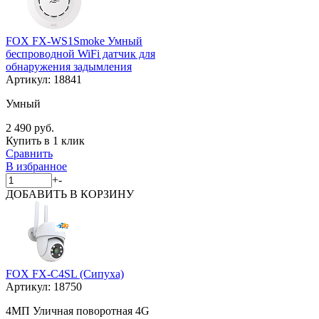
FOX FX-WS1Smoke Умный
беспроводной WiFi датчик для
обнаружения задымления
Артикул:
18841
Умный
2 490 руб.
Купить в 1 клик
Сравнить
В избранное
+
-
ДОБАВИТЬ
В КОРЗИНУ
FOX FX-C4SL (Сипуха)
Артикул:
18750
4МП Уличная поворотная 4G