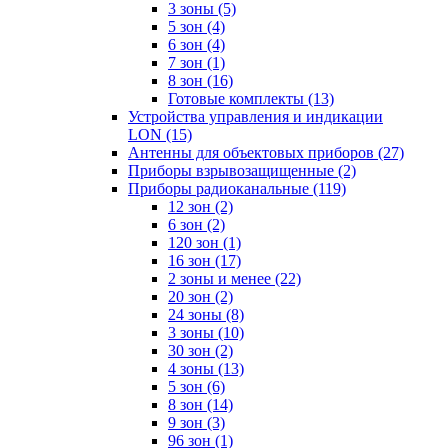
3 зоны
(5)
5 зон
(4)
6 зон
(4)
7 зон
(1)
8 зон
(16)
Готовые комплекты
(13)
Устройства управления и индикации
LON
(15)
Антенны для объектовых приборов
(27)
Приборы взрывозащищенные
(2)
Приборы радиоканальные
(119)
12 зон
(2)
6 зон
(2)
120 зон
(1)
16 зон
(17)
2 зоны и менее
(22)
20 зон
(2)
24 зоны
(8)
3 зоны
(10)
30 зон
(2)
4 зоны
(13)
5 зон
(6)
8 зон
(14)
9 зон
(3)
96 зон
(1)