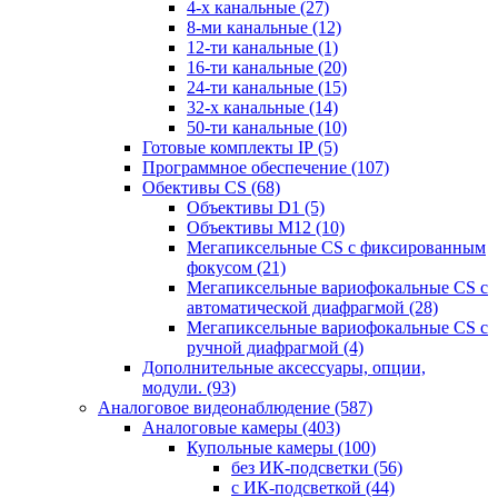
4-х канальные
(27)
8-ми канальные
(12)
12-ти канальные
(1)
16-ти канальные
(20)
24-ти канальные
(15)
32-х канальные
(14)
50-ти канальные
(10)
Готовые комплекты IP
(5)
Программное обеспечение
(107)
Обективы CS
(68)
Объективы D1
(5)
Объективы M12
(10)
Мегапиксельные CS c фиксированным
фокусом
(21)
Мегапиксельные вариофокальные CS c
автоматической диафрагмой
(28)
Мегапиксельные вариофокальные CS c
ручной диафрагмой
(4)
Дополнительные аксессуары, опции,
модули.
(93)
Аналоговое видеонаблюдение
(587)
Аналоговые камеры
(403)
Купольные камеры
(100)
без ИК-подсветки
(56)
с ИК-подсветкой
(44)