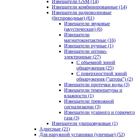
Извещатели GSM
(14)
Извещатели комбинированные
(14)
Извещатели радиоволновые
(беспроводные)
(61)
Извещатели звуковые
(акустические)
(6)
Извещатели
магнитоконтактные
(16)
Извещатели ручные
(1)
Извещатели оптико-
электронные
(27)
С объемной зоной
обнаружения
(25)
С поверхностной зоной
обнаружения ("штора")
(2)
Извещатели протечки воды
(3)
Извещатели температуры и
влажности
(1)
Извещатели тревожной
сигнализации
(3)
Извещатели угарного и горючего
газа
(3)
Извещатели ультразвуковые
(1)
Адресные
(21)
Для наружной установки (уличные)
(52)