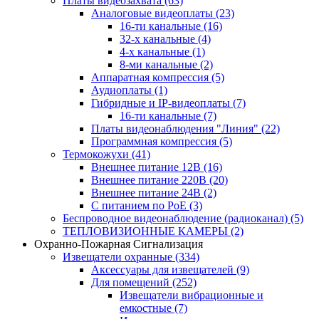
Платы видеозахвата
(63)
Аналоговые видеоплаты
(23)
16-ти канальные
(16)
32-х канальные
(4)
4-х канальные
(1)
8-ми канальные
(2)
Аппаратная компрессия
(5)
Аудиоплаты
(1)
Гибридные и IP-видеоплаты
(7)
16-ти канальные
(7)
Платы видеонаблюдения "Линия"
(22)
Программная компрессия
(5)
Термокожухи
(41)
Внешнее питание 12В
(16)
Внешнее питание 220В
(20)
Внешнее питание 24В
(2)
С питанием по PoE
(3)
Беспроводное видеонаблюдение (радиоканал)
(5)
ТЕПЛОВИЗИОННЫЕ КАМЕРЫ
(2)
Охранно-Пожарная Сигнализация
Извещатели охранные
(334)
Аксессуары для извещателей
(9)
Для помещений
(252)
Извещатели вибрационные и
емкостные
(7)