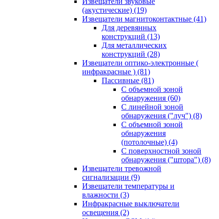
Извещатели звуковые
(акустические)
(19)
Извещатели магнитоконтактные
(41)
Для деревянных
конструкций
(13)
Для металлических
конструкций
(28)
Извещатели оптико-электронные (
инфракрасные )
(81)
Пассивные
(81)
С объемной зоной
обнаружения
(60)
С линейной зоной
обнаружения ("луч")
(8)
С объемной зоной
обнаружения
(потолочные)
(4)
С поверхностной зоной
обнаружения ("штора")
(8)
Извещатели тревожной
сигнализации
(9)
Извещатели температуры и
влажности
(3)
Инфракрасные выключатели
освещения
(2)