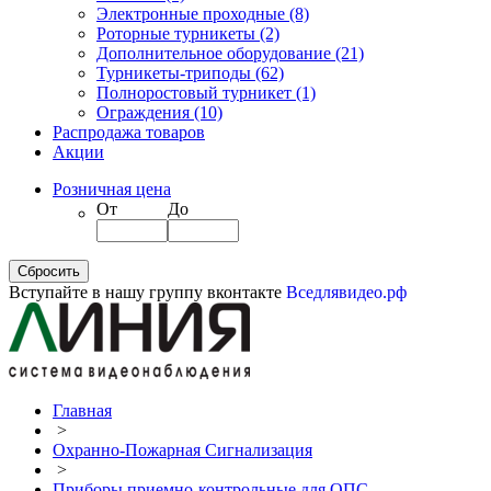
Электронные проходные
(8)
Роторные турникеты
(2)
Дополнительное оборудование
(21)
Турникеты-триподы
(62)
Полноростовый турникет
(1)
Ограждения
(10)
Распродажа товаров
Акции
Розничная цена
От
До
Вступайте в нашу группу вконтакте
Вседлявидео.рф
Главная
>
Охранно-Пожарная Сигнализация
>
Приборы приемно-контрольные для ОПС