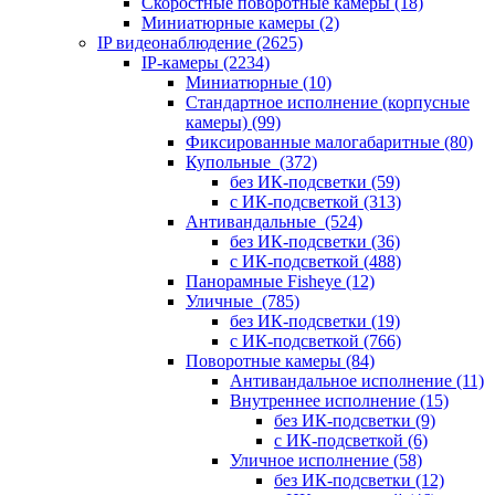
Скоростные поворотные камеры
(18)
Миниатюрные камеры
(2)
IP видеонаблюдение
(2625)
IP-камеры
(2234)
Миниатюрные
(10)
Стандартное исполнение (корпусные
камеры)
(99)
Фиксированные малогабаритные
(80)
Купольные
(372)
без ИК-подсветки
(59)
с ИК-подсветкой
(313)
Антивандальные
(524)
без ИК-подсветки
(36)
с ИК-подсветкой
(488)
Панорамные Fisheye
(12)
Уличные
(785)
без ИК-подсветки
(19)
с ИК-подсветкой
(766)
Поворотные камеры
(84)
Антивандальное исполнение
(11)
Внутреннее исполнение
(15)
без ИК-подсветки
(9)
с ИК-подсветкой
(6)
Уличное исполнение
(58)
без ИК-подсветки
(12)