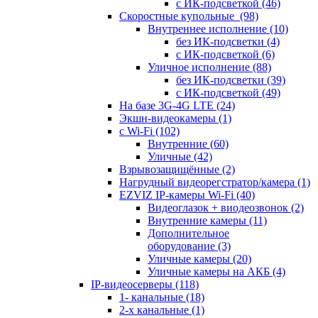
с ИК-подсветкой
(46)
Скоростные купольные
(98)
Внутреннее исполнение
(10)
без ИК-подсветки
(4)
с ИК-подсветкой
(6)
Уличное исполнение
(88)
без ИК-подсветки
(39)
с ИК-подсветкой
(49)
На базе 3G-4G LTE
(24)
Экшн-видеокамеры
(1)
с Wi-Fi
(102)
Внутренние
(60)
Уличные
(42)
Взрывозащищённые
(2)
Нагрудный видеорегстратор/камера
(1)
EZVIZ IP-камеры Wi-Fi
(40)
Видеоглазок + виодеозвонок
(2)
Внутренние камеры
(11)
Дополнительное
оборудование
(3)
Уличные камеры
(20)
Уличные камеры на АКБ
(4)
IP-видеосерверы
(118)
1- канальные
(18)
2-х канальные
(1)