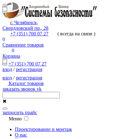
г. Челябинск,
Свердловский пр., 28
+7 (351) 700 07 27
( всегда на связи )
0
Сравнение товаров
0
Корзина
+7 (351) 700 07 27
вход
/
регистрация
вход
/
регистрация
Каталог товаров
заказать звонок
vk
✖
запросить прайс
Меню
Проектирование и монтаж
О нас