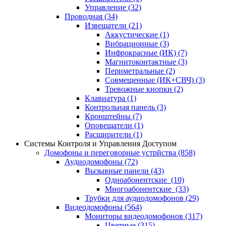
Управление
(32)
Проводная
(34)
Извещатели
(21)
Аккустические
(1)
Вибрационные
(3)
Инфрокрасные (ИК)
(7)
Магнитоконтактные
(3)
Периметральные
(2)
Совмещенные (ИК+СВЧ)
(3)
Тревожные кнопки
(2)
Клавиатура
(1)
Контрольная панель
(3)
Кронштейны
(7)
Оповещатели
(1)
Расширители
(1)
Системы Контроля и Управления Доступом
Домофоны и переговорные устрйства
(858)
Аудиодомофоны
(72)
Вызывные панели
(43)
Одноабонентские
(10)
Многоабонентские
(33)
Трубки для аудиодомофонов
(29)
Видеодомофоны
(564)
Мониторы видеодомофонов
(317)
Цветные
(315)