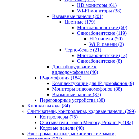
HD мониторы
(61)
WI-FI мониторы
(38)
Вызывные панели
(201)
Цветные
(179)
Многоабоненсткие
(60)
Одноабонентские
(119)
HD панели
(50)
Wi-Fi панели
(2)
Черно-белые
(21)
Многоабонентские
(13)
Одноабонентские
(8)
Доп. оборудование к
видеодомофонам
(46)
IP-домофония
(184)
Комплектующие для IP-домофонов
(9)
Мониторы видеодомофонов
(88)
Вызывные панели
(87)
Переговорные устройства
(38)
Кнопки выхода
(84)
Считыватели, контроллеры, кодовые панели.
(299)
Контроллеры
(75)
Считыватели Touch Memory, Proximity
(182)
Кодовые панели
(40)
Электромагнитные, механические замки,