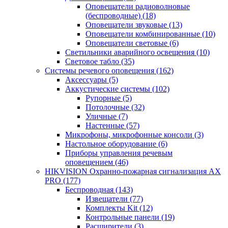
Оповещатели радиоволновые
(беспроводные)
(18)
Оповещатели звуковые
(13)
Оповещатели комбинированные
(10)
Оповещатели световые
(6)
Светильники аварийного освещения
(10)
Световое табло
(35)
Системы речевого оповещения
(162)
Аксессуары
(5)
Аккустические системы
(102)
Рупорные
(5)
Потолочные
(32)
Уличные
(7)
Настенные
(57)
Микрофоны, микрофонные консоли
(3)
Настольное оборудование
(6)
Приборы управления речевым
оповещением
(46)
HIKVISION Охранно-пожарная сигнализация AX
PRO
(177)
Беспроводная
(143)
Извещатели
(77)
Комплекты Kit
(12)
Контрольные панели
(19)
Расширители
(3)