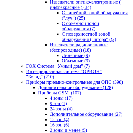
Извещатели оптико-электронные (
инфракрасные )
(34)
С линейной зоной обнаружения
("луч")
(25)
С объемной зоной
обнаружения
(7)
С поверхностной зоной
обнаружения ("штора")
(2)
Извещатели радиоволновые
(беспроводные)
(18)
Линейные
(9)
Объемные
(9)
FOX Система "Умный дом"
(7)
Интегрированная система "ОРИОН"
"Болид"
(210)
Приборы приемно-контрольные для ОПС
(398)
Дополнительное оборудование
(128)
Приборы GSM
(107)
4 зоны
(17)
9 зон
(1)
24 зоны
(4)
Дополнительное оборудование
(27)
12 зон
(4)
16 зон
(6)
2 зоны и менее
(5)