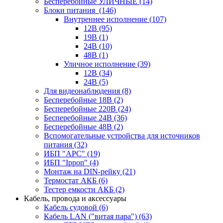
Бесперебойные УЛИЧНЫЕ
(14)
Блоки питания
(146)
Внутреннее исполнение
(107)
12В
(95)
19В
(1)
24В
(10)
48В
(1)
Уличное исполнение
(39)
12В
(34)
24В
(5)
Для видеонаблюдения
(8)
Бесперебойные 18В
(2)
Бесперебойные 220В
(24)
Бесперебойные 24В
(36)
Бесперебойные 48В
(2)
Вспомогательные устройства для источников
питания
(32)
ИБП "APC"
(19)
ИБП "Ippon"
(4)
Монтаж на DIN-рейку
(21)
Термостат АКБ
(6)
Тестер емкости АКБ
(2)
Кабель, провода и аксессуары
Кабель судовой
(6)
Кабель LAN ("витая пара")
(63)