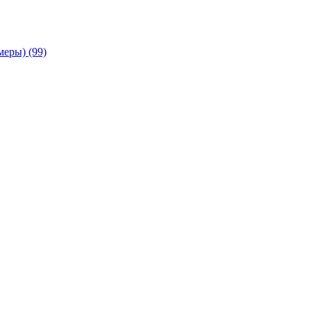
амеры)
(99)