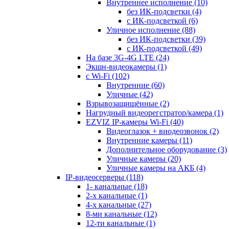
Внутреннее исполнение
(10)
без ИК-подсветки
(4)
с ИК-подсветкой
(6)
Уличное исполнение
(88)
без ИК-подсветки
(39)
с ИК-подсветкой
(49)
На базе 3G-4G LTE
(24)
Экшн-видеокамеры
(1)
с Wi-Fi
(102)
Внутренние
(60)
Уличные
(42)
Взрывозащищённые
(2)
Нагрудный видеорегстратор/камера
(1)
EZVIZ IP-камеры Wi-Fi
(40)
Видеоглазок + виодеозвонок
(2)
Внутренние камеры
(11)
Дополнительное оборудование
(3)
Уличные камеры
(20)
Уличные камеры на АКБ
(4)
IP-видеосерверы
(118)
1- канальные
(18)
2-х канальные
(1)
4-х канальные
(27)
8-ми канальные
(12)
12-ти канальные
(1)