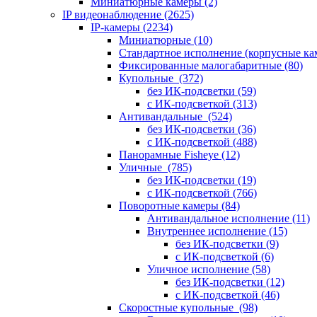
Миниатюрные камеры
(2)
IP видеонаблюдение
(2625)
IP-камеры
(2234)
Миниатюрные
(10)
Стандартное исполнение (корпусные к
Фиксированные малогабаритные
(80)
Купольные
(372)
без ИК-подсветки
(59)
с ИК-подсветкой
(313)
Антивандальные
(524)
без ИК-подсветки
(36)
с ИК-подсветкой
(488)
Панорамные Fisheye
(12)
Уличные
(785)
без ИК-подсветки
(19)
с ИК-подсветкой
(766)
Поворотные камеры
(84)
Антивандальное исполнение
(11)
Внутреннее исполнение
(15)
без ИК-подсветки
(9)
с ИК-подсветкой
(6)
Уличное исполнение
(58)
без ИК-подсветки
(12)
с ИК-подсветкой
(46)
Скоростные купольные
(98)