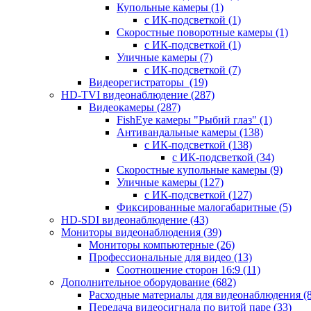
Купольные камеры
(1)
с ИК-подсветкой
(1)
Скоростные поворотные камеры
(1)
с ИК-подсветкой
(1)
Уличные камеры
(7)
с ИК-подсветкой
(7)
Видеорегистраторы
(19)
HD-TVI видеонаблюдение
(287)
Видеокамеры
(287)
FishEye камеры "Рыбий глаз"
(1)
Антивандальные камеры
(138)
с ИК-подсветкой
(138)
с ИК-подсветкой
(34)
Скоростные купольные камеры
(9)
Уличные камеры
(127)
с ИК-подсветкой
(127)
Фиксированные малогабаритные
(5)
HD-SDI видеонаблюдение
(43)
Мониторы видеонаблюдения
(39)
Мониторы компьютерные
(26)
Профессиональные для видео
(13)
Соотношение сторон 16:9
(11)
Дополнительное оборудование
(682)
Расходные материалы для видеонаблюдения
(
Передача видеосигнала по витой паре
(33)