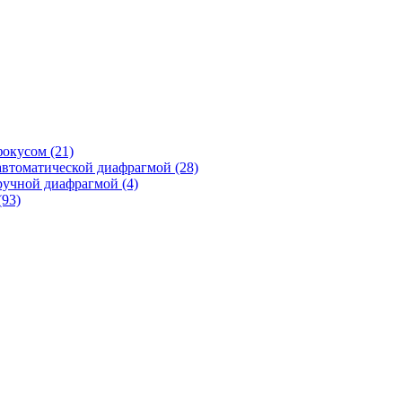
фокусом
(21)
автоматической диафрагмой
(28)
ручной диафрагмой
(4)
(93)