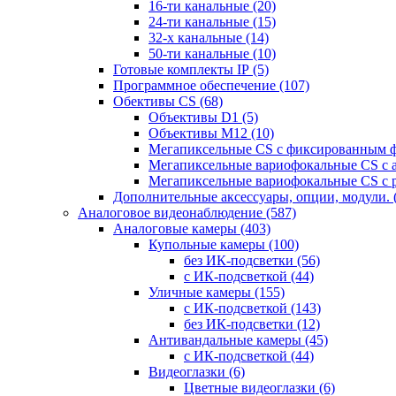
16-ти канальные
(20)
24-ти канальные
(15)
32-х канальные
(14)
50-ти канальные
(10)
Готовые комплекты IP
(5)
Программное обеспечение
(107)
Обективы CS
(68)
Объективы D1
(5)
Объективы M12
(10)
Мегапиксельные CS c фиксированным 
Мегапиксельные вариофокальные CS c 
Мегапиксельные вариофокальные CS c 
Дополнительные аксессуары, опции, модули.
Аналоговое видеонаблюдение
(587)
Аналоговые камеры
(403)
Купольные камеры
(100)
без ИК-подсветки
(56)
с ИК-подсветкой
(44)
Уличные камеры
(155)
с ИК-подсветкой
(143)
без ИК-подсветки
(12)
Антивандальные камеры
(45)
с ИК-подсветкой
(44)
Видеоглазки
(6)
Цветные видеоглазки
(6)