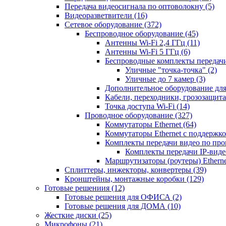
Передача видеосигнала по оптоволокну
(5)
Видеоразветвители
(16)
Сетевое оборудование
(372)
Беспроводное оборудование
(45)
Антенны Wi-Fi 2,4 ГГц
(11)
Антенны Wi-Fi 5 ГГц
(6)
Беспроводные комплекты передачи
Уличные "точка-точка"
(2)
Уличные до 7 камер
(3)
Дополнительное оборудование дл
Кабели, переходники, грозозащита
Точка доступа Wi-Fi
(14)
Проводное оборудование
(327)
Коммутаторы Ethernet
(64)
Коммутаторы Ethernet с поддержко
Комплекты передачи видео по пр
Комплекты передачи IP-вид
Маршрутизаторы (роутеры) Ethern
Сплиттеры, инжекторы, конвертеры
(39)
Кронштейны, монтажные коробки
(129)
Готовые решениия
(12)
Готовые решения для ОФИСА
(2)
Готовые решения для ДОМА
(10)
Жесткие диски
(25)
Микрофоны
(21)