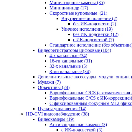
Миниатюрные камеры
(35)
Миницилиндр
(17)
Скоростные купольные
(21)
Внутреннее исполнение
(2)
без ИК-подсветки
(2)
Уличное исполнение
(19)
без ИК-подсветки
(12)
с ИК-подсветкой
(7)
Стандартное исполнение (без объектива
Видеорегистраторы цифровые
(104)
4-х канальные
(34)
16-ти канальные
(31)
32-х канальные
(5)
8-ми канальные
(34)
Дополнительные аксессуары, модули, опции.
Муляжи
(7)
Объективы
(24)
Вариофокальные C/CS (автоматическая
Вариофокальные C/CS с ИК-коррекцией 
С фиксированным фокусным М12 (фикс
Пульты управления
(14)
HD-CVI видеонаблюдение
(38)
Видеокамеры
(19)
Антивандальные камеры
(3)
с ИК-подсветкой
(3)