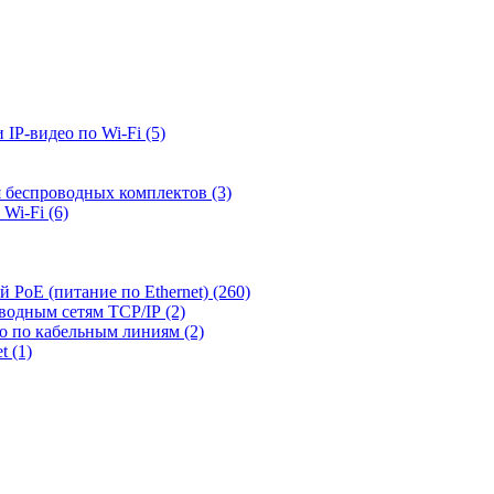
 IP-видео по Wi-Fi
(5)
я беспроводных комплектов
(3)
 Wi-Fi
(6)
й PoE (питание по Ethernet)
(260)
оводным сетям TCP/IP
(2)
ео по кабельным линиям
(2)
et
(1)