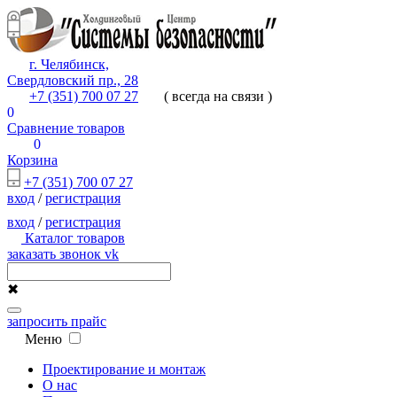
г. Челябинск,
Свердловский пр., 28
+7 (351) 700 07 27
( всегда на связи )
0
Сравнение товаров
0
Корзина
+7 (351) 700 07 27
вход
/
регистрация
вход
/
регистрация
Каталог товаров
заказать звонок
vk
✖
запросить прайс
Меню
Проектирование и монтаж
О нас