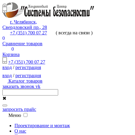
г. Челябинск,
Свердловский пр., 28
+7 (351) 700 07 27
( всегда на связи )
0
Сравнение товаров
0
Корзина
+7 (351) 700 07 27
вход
/
регистрация
вход
/
регистрация
Каталог товаров
заказать звонок
vk
✖
запросить прайс
Меню
Проектирование и монтаж
О нас