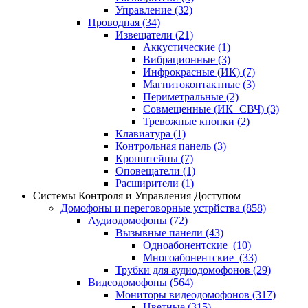
Управление
(32)
Проводная
(34)
Извещатели
(21)
Аккустические
(1)
Вибрационные
(3)
Инфрокрасные (ИК)
(7)
Магнитоконтактные
(3)
Периметральные
(2)
Совмещенные (ИК+СВЧ)
(3)
Тревожные кнопки
(2)
Клавиатура
(1)
Контрольная панель
(3)
Кронштейны
(7)
Оповещатели
(1)
Расширители
(1)
Системы Контроля и Управления Доступом
Домофоны и переговорные устрйства
(858)
Аудиодомофоны
(72)
Вызывные панели
(43)
Одноабонентские
(10)
Многоабонентские
(33)
Трубки для аудиодомофонов
(29)
Видеодомофоны
(564)
Мониторы видеодомофонов
(317)
Цветные
(315)