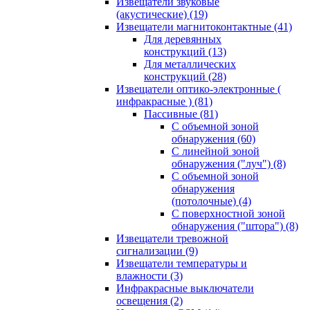
Извещатели звуковые
(акустические)
(19)
Извещатели магнитоконтактные
(41)
Для деревянных
конструкций
(13)
Для металлических
конструкций
(28)
Извещатели оптико-электронные (
инфракрасные )
(81)
Пассивные
(81)
С объемной зоной
обнаружения
(60)
С линейной зоной
обнаружения ("луч")
(8)
С объемной зоной
обнаружения
(потолочные)
(4)
С поверхностной зоной
обнаружения ("штора")
(8)
Извещатели тревожной
сигнализации
(9)
Извещатели температуры и
влажности
(3)
Инфракрасные выключатели
освещения
(2)