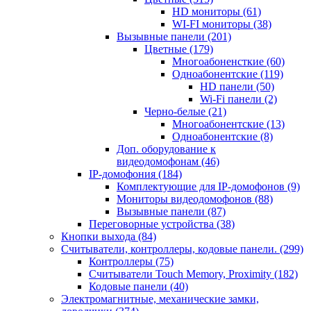
HD мониторы
(61)
WI-FI мониторы
(38)
Вызывные панели
(201)
Цветные
(179)
Многоабоненсткие
(60)
Одноабонентские
(119)
HD панели
(50)
Wi-Fi панели
(2)
Черно-белые
(21)
Многоабонентские
(13)
Одноабонентские
(8)
Доп. оборудование к
видеодомофонам
(46)
IP-домофония
(184)
Комплектующие для IP-домофонов
(9)
Мониторы видеодомофонов
(88)
Вызывные панели
(87)
Переговорные устройства
(38)
Кнопки выхода
(84)
Считыватели, контроллеры, кодовые панели.
(299)
Контроллеры
(75)
Считыватели Touch Memory, Proximity
(182)
Кодовые панели
(40)
Электромагнитные, механические замки,