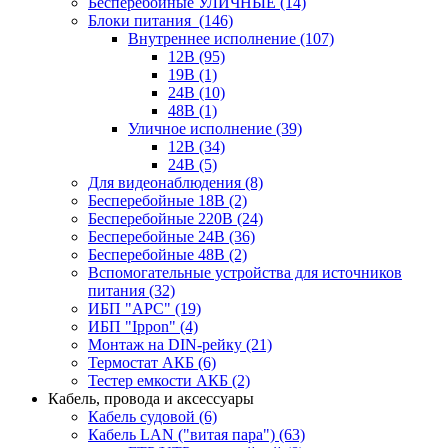
Бесперебойные УЛИЧНЫЕ
(14)
Блоки питания
(146)
Внутреннее исполнение
(107)
12В
(95)
19В
(1)
24В
(10)
48В
(1)
Уличное исполнение
(39)
12В
(34)
24В
(5)
Для видеонаблюдения
(8)
Бесперебойные 18В
(2)
Бесперебойные 220В
(24)
Бесперебойные 24В
(36)
Бесперебойные 48В
(2)
Вспомогательные устройства для источников
питания
(32)
ИБП "APC"
(19)
ИБП "Ippon"
(4)
Монтаж на DIN-рейку
(21)
Термостат АКБ
(6)
Тестер емкости АКБ
(2)
Кабель, провода и аксессуары
Кабель судовой
(6)
Кабель LAN ("витая пара")
(63)