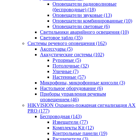
Оповещатели радиоволновые
(беспроводные)
(18)
Оповещатели звуковые
(13)
Оповещатели комбинированные
(10)
Оповещатели световые
(6)
Светильники аварийного освещения
(10)
Световое табло
(35)
Системы речевого оповещения
(162)
Аксессуары
(5)
Аккустические системы
(102)
Рупорные
(5)
Потолочные
(32)
Уличные
(7)
Настенные
(57)
Микрофоны, микрофонные консоли
(3)
Настольное оборудование
(6)
Приборы управления речевым
оповещением
(46)
HIKVISION Охранно-пожарная сигнализация AX
PRO
(177)
Беспроводная
(143)
Извещатели
(77)
Комплекты Kit
(12)
Контрольные панели
(19)
Расширители
(3)