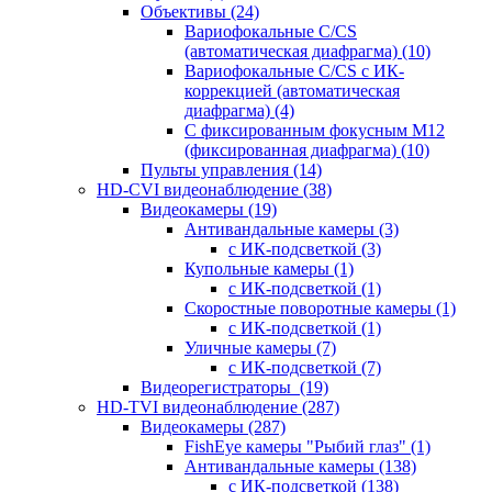
Объективы
(24)
Вариофокальные C/CS
(автоматическая диафрагма)
(10)
Вариофокальные C/CS с ИК-
коррекцией (автоматическая
диафрагма)
(4)
С фиксированным фокусным М12
(фиксированная диафрагма)
(10)
Пульты управления
(14)
HD-CVI видеонаблюдение
(38)
Видеокамеры
(19)
Антивандальные камеры
(3)
с ИК-подсветкой
(3)
Купольные камеры
(1)
с ИК-подсветкой
(1)
Скоростные поворотные камеры
(1)
с ИК-подсветкой
(1)
Уличные камеры
(7)
с ИК-подсветкой
(7)
Видеорегистраторы
(19)
HD-TVI видеонаблюдение
(287)
Видеокамеры
(287)
FishEye камеры "Рыбий глаз"
(1)
Антивандальные камеры
(138)
с ИК-подсветкой
(138)