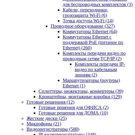
для беспроводных комплектов
(3)
Кабели, переходники,
грозозащита Wi-Fi
(6)
Точка доступа Wi-Fi
(14)
Проводное оборудование
(327)
Коммутаторы Ethernet
(64)
Коммутаторы Ethernet с
поддержкой PoE (питание по
Ethernet)
(260)
Комплекты передачи видео по
проводным сетям TCP/IP
(2)
Комплекты передачи IP-
видео по кабельным
линиям
(2)
Маршрутизаторы (роутеры)
Ethernet
(1)
Сплиттеры, инжекторы, конвертеры
(39)
Кронштейны, монтажные коробки
(129)
Готовые решениия
(12)
Готовые решения для ОФИСА
(2)
Готовые решения для ДОМА
(10)
Жесткие диски
(25)
Микрофоны
(21)
Видеорегистраторы
(588)
IP-видеорегистраторы
(348)