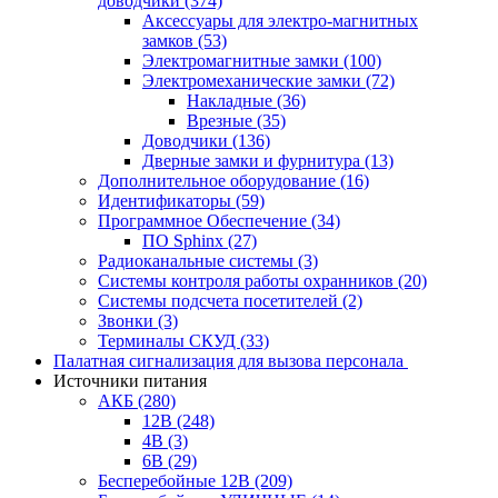
доводчики
(374)
Аксессуары для электро-магнитных
замков
(53)
Электромагнитные замки
(100)
Электромеханические замки
(72)
Накладные
(36)
Врезные
(35)
Доводчики
(136)
Дверные замки и фурнитура
(13)
Дополнительное оборудование
(16)
Идентификаторы
(59)
Программное Обеспечение
(34)
ПО Sphinx
(27)
Радиоканальные системы
(3)
Системы контроля работы охранников
(20)
Системы подсчета посетителей
(2)
Звонки
(3)
Терминалы СКУД
(33)
Палатная сигнализация для вызова персонала
Источники питания
АКБ
(280)
12В
(248)
4В
(3)
6В
(29)
Бесперебойные 12В
(209)