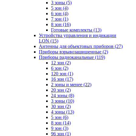
3 зоны
(5)
5 зон
(4)
6 зон
(4)
7 зон
(1)
8 зон
(16)
Готовые комплекты
(13)
Устройства управления и индикации
LON
(15)
Антенны для объектовых приборов
(27)
Приборы взрывозащищенные
(2)
Приборы радиоканальные
(119)
12 зон
(2)
6 зон
(2)
120 зон
(1)
16 зон
(17)
2 зоны и менее
(22)
20 зон
(2)
24 зоны
(8)
3 зоны
(10)
30 зон
(2)
4 зоны
(13)
5 зон
(6)
8 зон
(14)
9 зон
(3)
96 зон
(1)