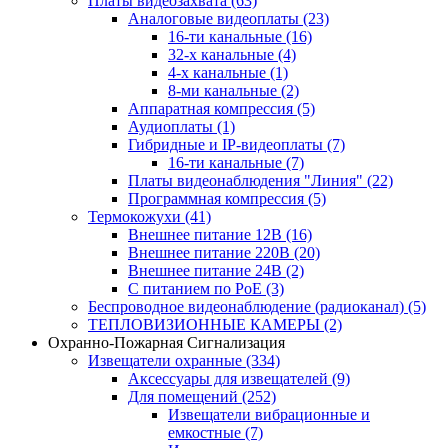
Платы видеозахвата
(63)
Аналоговые видеоплаты
(23)
16-ти канальные
(16)
32-х канальные
(4)
4-х канальные
(1)
8-ми канальные
(2)
Аппаратная компрессия
(5)
Аудиоплаты
(1)
Гибридные и IP-видеоплаты
(7)
16-ти канальные
(7)
Платы видеонаблюдения "Линия"
(22)
Программная компрессия
(5)
Термокожухи
(41)
Внешнее питание 12В
(16)
Внешнее питание 220В
(20)
Внешнее питание 24В
(2)
С питанием по PoE
(3)
Беспроводное видеонаблюдение (радиоканал)
(5)
ТЕПЛОВИЗИОННЫЕ КАМЕРЫ
(2)
Охранно-Пожарная Сигнализация
Извещатели охранные
(334)
Аксессуары для извещателей
(9)
Для помещений
(252)
Извещатели вибрационные и
емкостные
(7)