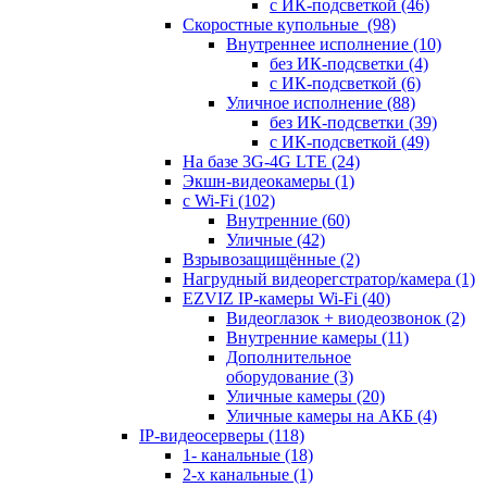
с ИК-подсветкой
(46)
Скоростные купольные
(98)
Внутреннее исполнение
(10)
без ИК-подсветки
(4)
с ИК-подсветкой
(6)
Уличное исполнение
(88)
без ИК-подсветки
(39)
с ИК-подсветкой
(49)
На базе 3G-4G LTE
(24)
Экшн-видеокамеры
(1)
с Wi-Fi
(102)
Внутренние
(60)
Уличные
(42)
Взрывозащищённые
(2)
Нагрудный видеорегстратор/камера
(1)
EZVIZ IP-камеры Wi-Fi
(40)
Видеоглазок + виодеозвонок
(2)
Внутренние камеры
(11)
Дополнительное
оборудование
(3)
Уличные камеры
(20)
Уличные камеры на АКБ
(4)
IP-видеосерверы
(118)
1- канальные
(18)
2-х канальные
(1)