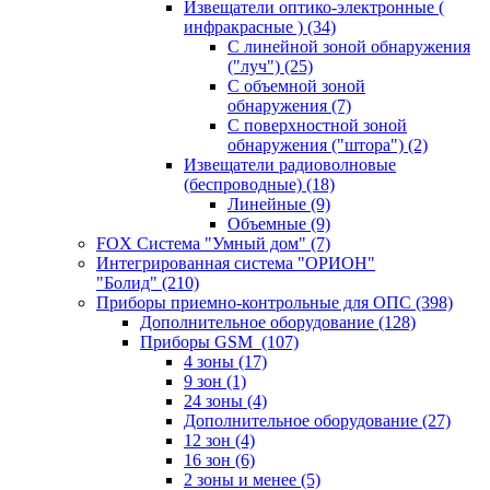
Извещатели оптико-электронные (
инфракрасные )
(34)
С линейной зоной обнаружения
("луч")
(25)
С объемной зоной
обнаружения
(7)
С поверхностной зоной
обнаружения ("штора")
(2)
Извещатели радиоволновые
(беспроводные)
(18)
Линейные
(9)
Объемные
(9)
FOX Система "Умный дом"
(7)
Интегрированная система "ОРИОН"
"Болид"
(210)
Приборы приемно-контрольные для ОПС
(398)
Дополнительное оборудование
(128)
Приборы GSM
(107)
4 зоны
(17)
9 зон
(1)
24 зоны
(4)
Дополнительное оборудование
(27)
12 зон
(4)
16 зон
(6)
2 зоны и менее
(5)