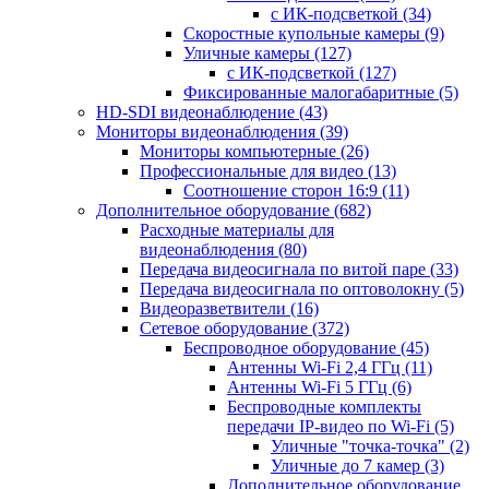
с ИК-подсветкой
(34)
Скоростные купольные камеры
(9)
Уличные камеры
(127)
с ИК-подсветкой
(127)
Фиксированные малогабаритные
(5)
HD-SDI видеонаблюдение
(43)
Мониторы видеонаблюдения
(39)
Мониторы компьютерные
(26)
Профессиональные для видео
(13)
Соотношение сторон 16:9
(11)
Дополнительное оборудование
(682)
Расходные материалы для
видеонаблюдения
(80)
Передача видеосигнала по витой паре
(33)
Передача видеосигнала по оптоволокну
(5)
Видеоразветвители
(16)
Сетевое оборудование
(372)
Беспроводное оборудование
(45)
Антенны Wi-Fi 2,4 ГГц
(11)
Антенны Wi-Fi 5 ГГц
(6)
Беспроводные комплекты
передачи IP-видео по Wi-Fi
(5)
Уличные "точка-точка"
(2)
Уличные до 7 камер
(3)
Дополнительное оборудование