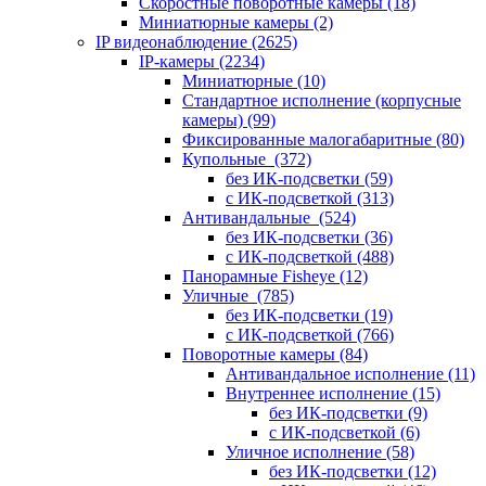
Скоростные поворотные камеры
(18)
Миниатюрные камеры
(2)
IP видеонаблюдение
(2625)
IP-камеры
(2234)
Миниатюрные
(10)
Стандартное исполнение (корпусные
камеры)
(99)
Фиксированные малогабаритные
(80)
Купольные
(372)
без ИК-подсветки
(59)
с ИК-подсветкой
(313)
Антивандальные
(524)
без ИК-подсветки
(36)
с ИК-подсветкой
(488)
Панорамные Fisheye
(12)
Уличные
(785)
без ИК-подсветки
(19)
с ИК-подсветкой
(766)
Поворотные камеры
(84)
Антивандальное исполнение
(11)
Внутреннее исполнение
(15)
без ИК-подсветки
(9)
с ИК-подсветкой
(6)
Уличное исполнение
(58)
без ИК-подсветки
(12)