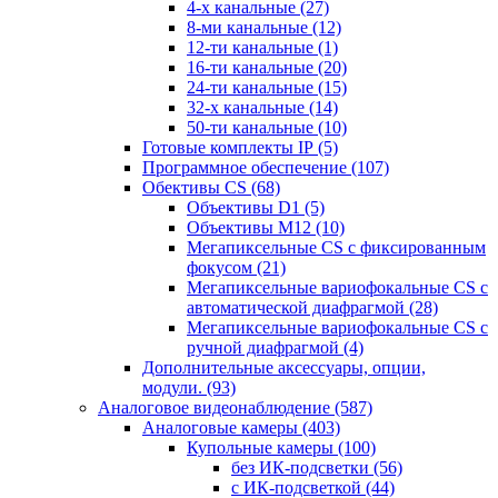
4-х канальные
(27)
8-ми канальные
(12)
12-ти канальные
(1)
16-ти канальные
(20)
24-ти канальные
(15)
32-х канальные
(14)
50-ти канальные
(10)
Готовые комплекты IP
(5)
Программное обеспечение
(107)
Обективы CS
(68)
Объективы D1
(5)
Объективы M12
(10)
Мегапиксельные CS c фиксированным
фокусом
(21)
Мегапиксельные вариофокальные CS c
автоматической диафрагмой
(28)
Мегапиксельные вариофокальные CS c
ручной диафрагмой
(4)
Дополнительные аксессуары, опции,
модули.
(93)
Аналоговое видеонаблюдение
(587)
Аналоговые камеры
(403)
Купольные камеры
(100)
без ИК-подсветки
(56)
с ИК-подсветкой
(44)