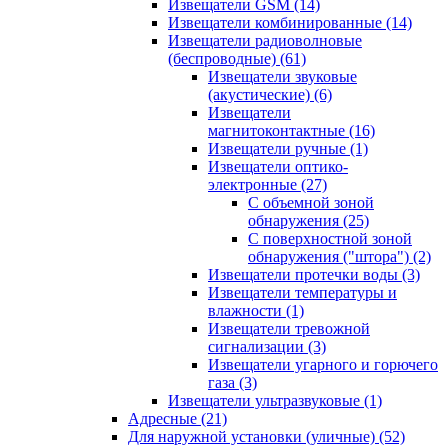
Извещатели GSM
(14)
Извещатели комбинированные
(14)
Извещатели радиоволновые
(беспроводные)
(61)
Извещатели звуковые
(акустические)
(6)
Извещатели
магнитоконтактные
(16)
Извещатели ручные
(1)
Извещатели оптико-
электронные
(27)
С объемной зоной
обнаружения
(25)
С поверхностной зоной
обнаружения ("штора")
(2)
Извещатели протечки воды
(3)
Извещатели температуры и
влажности
(1)
Извещатели тревожной
сигнализации
(3)
Извещатели угарного и горючего
газа
(3)
Извещатели ультразвуковые
(1)
Адресные
(21)
Для наружной установки (уличные)
(52)