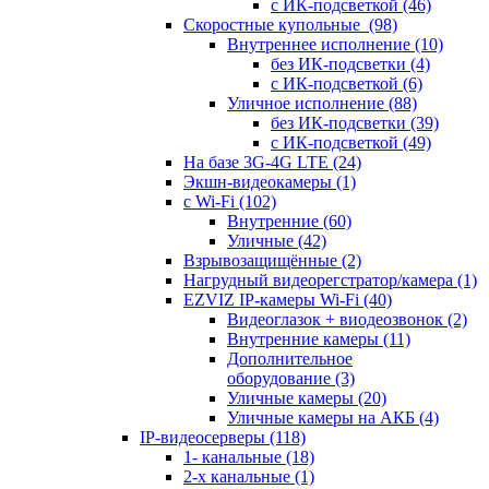
с ИК-подсветкой
(46)
Скоростные купольные
(98)
Внутреннее исполнение
(10)
без ИК-подсветки
(4)
с ИК-подсветкой
(6)
Уличное исполнение
(88)
без ИК-подсветки
(39)
с ИК-подсветкой
(49)
На базе 3G-4G LTE
(24)
Экшн-видеокамеры
(1)
с Wi-Fi
(102)
Внутренние
(60)
Уличные
(42)
Взрывозащищённые
(2)
Нагрудный видеорегстратор/камера
(1)
EZVIZ IP-камеры Wi-Fi
(40)
Видеоглазок + виодеозвонок
(2)
Внутренние камеры
(11)
Дополнительное
оборудование
(3)
Уличные камеры
(20)
Уличные камеры на АКБ
(4)
IP-видеосерверы
(118)
1- канальные
(18)
2-х канальные
(1)