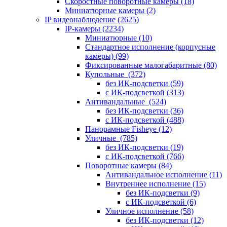
Скоростные поворотные камеры
(18)
Миниатюрные камеры
(2)
IP видеонаблюдение
(2625)
IP-камеры
(2234)
Миниатюрные
(10)
Стандартное исполнение (корпусные
камеры)
(99)
Фиксированные малогабаритные
(80)
Купольные
(372)
без ИК-подсветки
(59)
с ИК-подсветкой
(313)
Антивандальные
(524)
без ИК-подсветки
(36)
с ИК-подсветкой
(488)
Панорамные Fisheye
(12)
Уличные
(785)
без ИК-подсветки
(19)
с ИК-подсветкой
(766)
Поворотные камеры
(84)
Антивандальное исполнение
(11)
Внутреннее исполнение
(15)
без ИК-подсветки
(9)
с ИК-подсветкой
(6)
Уличное исполнение
(58)
без ИК-подсветки
(12)