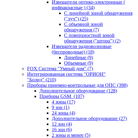
Извещатели оптико-электронные (
инфракрасные )
(34)
С линейной зоной обнаружения
("луч")
(25)
С объемной зоной
обнаружения
(7)
С поверхностной зоной
обнаружения ("штора")
(2)
Извещатели радиоволновые
(беспроводные)
(18)
Линейные
(9)
Объемные
(9)
FOX Система "Умный дом"
(7)
Интегрированная система "ОРИОН"
"Болид"
(210)
Приборы приемно-контрольные для ОПС
(398)
Дополнительное оборудование
(128)
Приборы GSM
(107)
4 зоны
(17)
9 зон
(1)
24 зоны
(4)
Дополнительное оборудование
(27)
12 зон
(4)
16 зон
(6)
2 зоны и менее
(5)