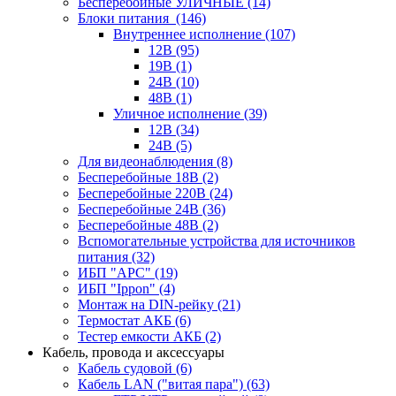
Бесперебойные УЛИЧНЫЕ
(14)
Блоки питания
(146)
Внутреннее исполнение
(107)
12В
(95)
19В
(1)
24В
(10)
48В
(1)
Уличное исполнение
(39)
12В
(34)
24В
(5)
Для видеонаблюдения
(8)
Бесперебойные 18В
(2)
Бесперебойные 220В
(24)
Бесперебойные 24В
(36)
Бесперебойные 48В
(2)
Вспомогательные устройства для источников
питания
(32)
ИБП "APC"
(19)
ИБП "Ippon"
(4)
Монтаж на DIN-рейку
(21)
Термостат АКБ
(6)
Тестер емкости АКБ
(2)
Кабель, провода и аксессуары
Кабель судовой
(6)
Кабель LAN ("витая пара")
(63)