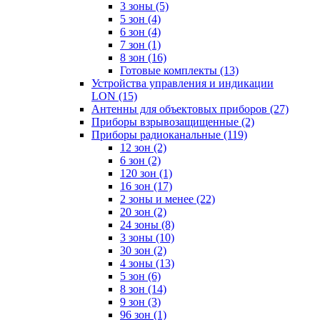
3 зоны
(5)
5 зон
(4)
6 зон
(4)
7 зон
(1)
8 зон
(16)
Готовые комплекты
(13)
Устройства управления и индикации
LON
(15)
Антенны для объектовых приборов
(27)
Приборы взрывозащищенные
(2)
Приборы радиоканальные
(119)
12 зон
(2)
6 зон
(2)
120 зон
(1)
16 зон
(17)
2 зоны и менее
(22)
20 зон
(2)
24 зоны
(8)
3 зоны
(10)
30 зон
(2)
4 зоны
(13)
5 зон
(6)
8 зон
(14)
9 зон
(3)
96 зон
(1)