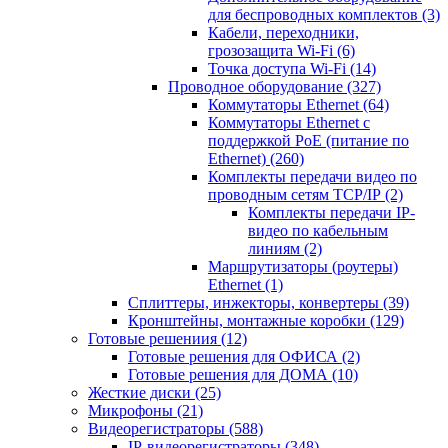
для беспроводных комплектов
(3)
Кабели, переходники,
грозозащита Wi-Fi
(6)
Точка доступа Wi-Fi
(14)
Проводное оборудование
(327)
Коммутаторы Ethernet
(64)
Коммутаторы Ethernet с
поддержкой PoE (питание по
Ethernet)
(260)
Комплекты передачи видео по
проводным сетям TCP/IP
(2)
Комплекты передачи IP-
видео по кабельным
линиям
(2)
Маршрутизаторы (роутеры)
Ethernet
(1)
Сплиттеры, инжекторы, конвертеры
(39)
Кронштейны, монтажные коробки
(129)
Готовые решениия
(12)
Готовые решения для ОФИСА
(2)
Готовые решения для ДОМА
(10)
Жесткие диски
(25)
Микрофоны
(21)
Видеорегистраторы
(588)
IP-видеорегистраторы
(348)