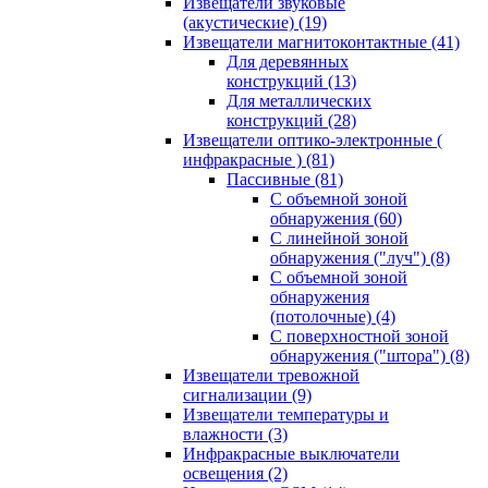
Извещатели звуковые
(акустические)
(19)
Извещатели магнитоконтактные
(41)
Для деревянных
конструкций
(13)
Для металлических
конструкций
(28)
Извещатели оптико-электронные (
инфракрасные )
(81)
Пассивные
(81)
С объемной зоной
обнаружения
(60)
С линейной зоной
обнаружения ("луч")
(8)
С объемной зоной
обнаружения
(потолочные)
(4)
С поверхностной зоной
обнаружения ("штора")
(8)
Извещатели тревожной
сигнализации
(9)
Извещатели температуры и
влажности
(3)
Инфракрасные выключатели
освещения
(2)