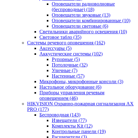
Оповещатели радиоволновые
(беспроводные)
(18)
Оповещатели звуковые
(13)
Оповещатели комбинированные
(10)
Оповещатели световые
(6)
Светильники аварийного освещения
(10)
Световое табло
(35)
Системы речевого оповещения
(162)
Аксессуары
(5)
Аккустические системы
(102)
Рупорные
(5)
Потолочные
(32)
Уличные
(7)
Настенные
(57)
Микрофоны, микрофонные консоли
(3)
Настольное оборудование
(6)
Приборы управления речевым
оповещением
(46)
HIKVISION Охранно-пожарная сигнализация AX
PRO
(177)
Беспроводная
(143)
Извещатели
(77)
Комплекты Kit
(12)
Контрольные панели
(19)
Расширители
(3)