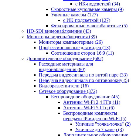
с ИК-подсветкой
(34)
Скоростные купольные камеры
(9)
Уличные камеры
(127)
с ИК-подсветкой
(127)
Фиксированные малогабаритные
(5)
HD-SDI видеонаблюдение
(43)
Мониторы видеонаблюдения
(39)
Мониторы компьютерные
(26)
Профессиональные для видео
(13)
Соотношение сторон 16:9
(11)
Дополнительное оборудование
(682)
Расходные материалы для
видеонаблюдения
(80)
Передача видеосигнала по витой паре
(33)
Передача видеосигнала по оптоволокну
(5)
Видеоразветвители
(16)
Сетевое оборудование
(372)
Беспроводное оборудование
(45)
Антенны Wi-Fi 2,4 ГГц
(11)
Антенны Wi-Fi 5 ГГц
(6)
Беспроводные комплекты
передачи IP-видео по Wi-Fi
(5)
Уличные "точка-точка"
(2)
Уличные до 7 камер
(3)
Дополнительное оборудование