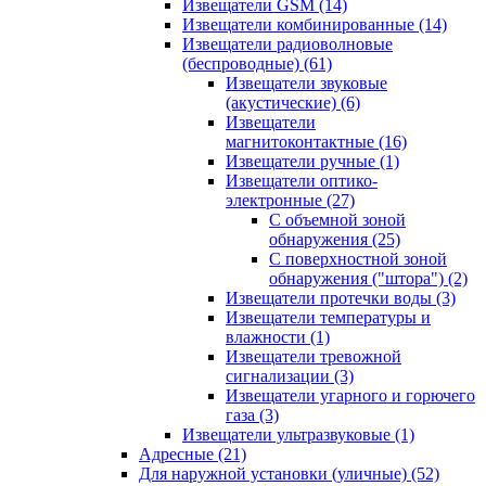
Извещатели GSM
(14)
Извещатели комбинированные
(14)
Извещатели радиоволновые
(беспроводные)
(61)
Извещатели звуковые
(акустические)
(6)
Извещатели
магнитоконтактные
(16)
Извещатели ручные
(1)
Извещатели оптико-
электронные
(27)
С объемной зоной
обнаружения
(25)
С поверхностной зоной
обнаружения ("штора")
(2)
Извещатели протечки воды
(3)
Извещатели температуры и
влажности
(1)
Извещатели тревожной
сигнализации
(3)
Извещатели угарного и горючего
газа
(3)
Извещатели ультразвуковые
(1)
Адресные
(21)
Для наружной установки (уличные)
(52)