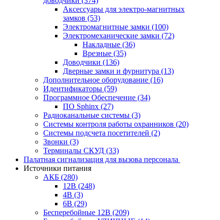
доводчики
(374)
Аксессуары для электро-магнитных
замков
(53)
Электромагнитные замки
(100)
Электромеханические замки
(72)
Накладные
(36)
Врезные
(35)
Доводчики
(136)
Дверные замки и фурнитура
(13)
Дополнительное оборудование
(16)
Идентификаторы
(59)
Программное Обеспечение
(34)
ПО Sphinx
(27)
Радиоканальные системы
(3)
Системы контроля работы охранников
(20)
Системы подсчета посетителей
(2)
Звонки
(3)
Терминалы СКУД
(33)
Палатная сигнализация для вызова персонала
Источники питания
АКБ
(280)
12В
(248)
4В
(3)
6В
(29)
Бесперебойные 12В
(209)