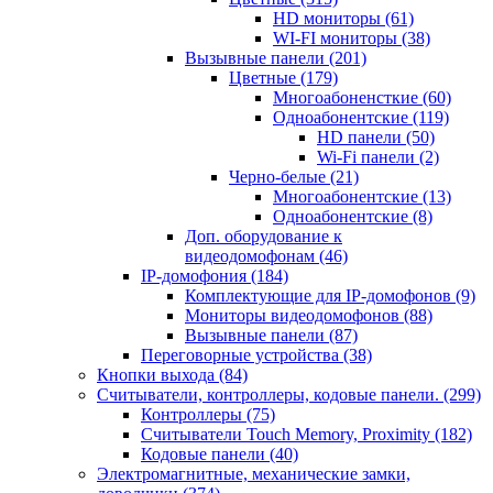
HD мониторы
(61)
WI-FI мониторы
(38)
Вызывные панели
(201)
Цветные
(179)
Многоабоненсткие
(60)
Одноабонентские
(119)
HD панели
(50)
Wi-Fi панели
(2)
Черно-белые
(21)
Многоабонентские
(13)
Одноабонентские
(8)
Доп. оборудование к
видеодомофонам
(46)
IP-домофония
(184)
Комплектующие для IP-домофонов
(9)
Мониторы видеодомофонов
(88)
Вызывные панели
(87)
Переговорные устройства
(38)
Кнопки выхода
(84)
Считыватели, контроллеры, кодовые панели.
(299)
Контроллеры
(75)
Считыватели Touch Memory, Proximity
(182)
Кодовые панели
(40)
Электромагнитные, механические замки,