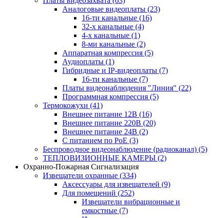
Платы видеозахвата
(63)
Аналоговые видеоплаты
(23)
16-ти канальные
(16)
32-х канальные
(4)
4-х канальные
(1)
8-ми канальные
(2)
Аппаратная компрессия
(5)
Аудиоплаты
(1)
Гибридные и IP-видеоплаты
(7)
16-ти канальные
(7)
Платы видеонаблюдения "Линия"
(22)
Программная компрессия
(5)
Термокожухи
(41)
Внешнее питание 12В
(16)
Внешнее питание 220В
(20)
Внешнее питание 24В
(2)
С питанием по PoE
(3)
Беспроводное видеонаблюдение (радиоканал)
(5)
ТЕПЛОВИЗИОННЫЕ КАМЕРЫ
(2)
Охранно-Пожарная Сигнализация
Извещатели охранные
(334)
Аксессуары для извещателей
(9)
Для помещений
(252)
Извещатели вибрационные и
емкостные
(7)