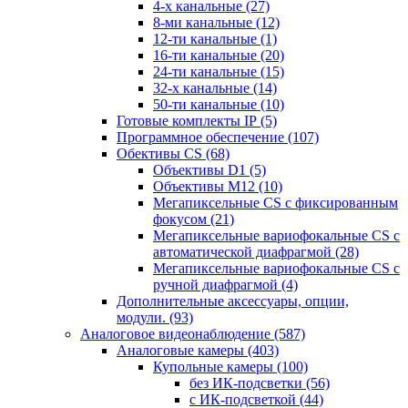
4-х канальные
(27)
8-ми канальные
(12)
12-ти канальные
(1)
16-ти канальные
(20)
24-ти канальные
(15)
32-х канальные
(14)
50-ти канальные
(10)
Готовые комплекты IP
(5)
Программное обеспечение
(107)
Обективы CS
(68)
Объективы D1
(5)
Объективы M12
(10)
Мегапиксельные CS c фиксированным
фокусом
(21)
Мегапиксельные вариофокальные CS c
автоматической диафрагмой
(28)
Мегапиксельные вариофокальные CS c
ручной диафрагмой
(4)
Дополнительные аксессуары, опции,
модули.
(93)
Аналоговое видеонаблюдение
(587)
Аналоговые камеры
(403)
Купольные камеры
(100)
без ИК-подсветки
(56)
с ИК-подсветкой
(44)