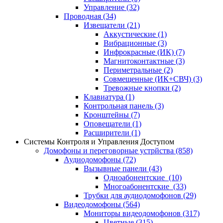
Управление
(32)
Проводная
(34)
Извещатели
(21)
Аккустические
(1)
Вибрационные
(3)
Инфрокрасные (ИК)
(7)
Магнитоконтактные
(3)
Периметральные
(2)
Совмещенные (ИК+СВЧ)
(3)
Тревожные кнопки
(2)
Клавиатура
(1)
Контрольная панель
(3)
Кронштейны
(7)
Оповещатели
(1)
Расширители
(1)
Системы Контроля и Управления Доступом
Домофоны и переговорные устрйства
(858)
Аудиодомофоны
(72)
Вызывные панели
(43)
Одноабонентские
(10)
Многоабонентские
(33)
Трубки для аудиодомофонов
(29)
Видеодомофоны
(564)
Мониторы видеодомофонов
(317)
Цветные
(315)