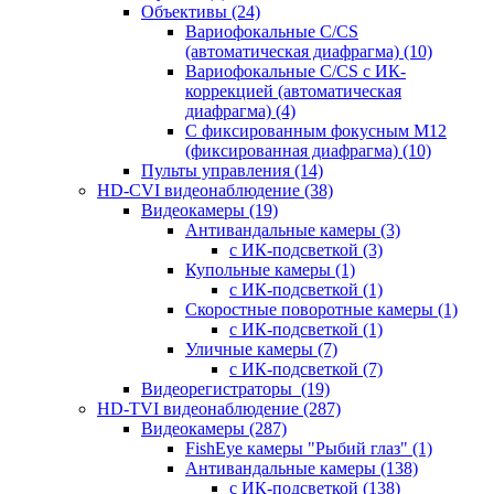
Объективы
(24)
Вариофокальные C/CS
(автоматическая диафрагма)
(10)
Вариофокальные C/CS с ИК-
коррекцией (автоматическая
диафрагма)
(4)
С фиксированным фокусным М12
(фиксированная диафрагма)
(10)
Пульты управления
(14)
HD-CVI видеонаблюдение
(38)
Видеокамеры
(19)
Антивандальные камеры
(3)
с ИК-подсветкой
(3)
Купольные камеры
(1)
с ИК-подсветкой
(1)
Скоростные поворотные камеры
(1)
с ИК-подсветкой
(1)
Уличные камеры
(7)
с ИК-подсветкой
(7)
Видеорегистраторы
(19)
HD-TVI видеонаблюдение
(287)
Видеокамеры
(287)
FishEye камеры "Рыбий глаз"
(1)
Антивандальные камеры
(138)
с ИК-подсветкой
(138)