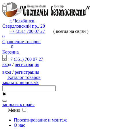
г. Челябинск,
Свердловский пр., 28
+7 (351) 700 07 27
( всегда на связи )
0
Сравнение товаров
0
Корзина
+7 (351) 700 07 27
вход
/
регистрация
вход
/
регистрация
Каталог товаров
заказать звонок
vk
✖
запросить прайс
Меню
Проектирование и монтаж
О нас