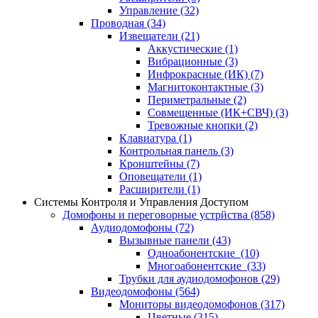
Управление
(32)
Проводная
(34)
Извещатели
(21)
Аккустические
(1)
Вибрационные
(3)
Инфрокрасные (ИК)
(7)
Магнитоконтактные
(3)
Периметральные
(2)
Совмещенные (ИК+СВЧ)
(3)
Тревожные кнопки
(2)
Клавиатура
(1)
Контрольная панель
(3)
Кронштейны
(7)
Оповещатели
(1)
Расширители
(1)
Системы Контроля и Управления Доступом
Домофоны и переговорные устрйства
(858)
Аудиодомофоны
(72)
Вызывные панели
(43)
Одноабонентские
(10)
Многоабонентские
(33)
Трубки для аудиодомофонов
(29)
Видеодомофоны
(564)
Мониторы видеодомофонов
(317)
Цветные
(315)