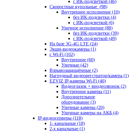
с ИК-подсветкой
(46)
Скоростные купольные
(98)
Внутреннее исполнение
(10)
без ИК-подсветки
(4)
с ИК-подсветкой
(6)
Уличное исполнение
(88)
без ИК-подсветки
(39)
с ИК-подсветкой
(49)
На базе 3G-4G LTE
(24)
Экшн-видеокамеры
(1)
с Wi-Fi
(102)
Внутренние
(60)
Уличные
(42)
Взрывозащищённые
(2)
Нагрудный видеорегстратор/камера
(1)
EZVIZ IP-камеры Wi-Fi
(40)
Видеоглазок + виодеозвонок
(2)
Внутренние камеры
(11)
Дополнительное
оборудование
(3)
Уличные камеры
(20)
Уличные камеры на АКБ
(4)
IP-видеосерверы
(118)
1- канальные
(18)
2-х канальные
(1)