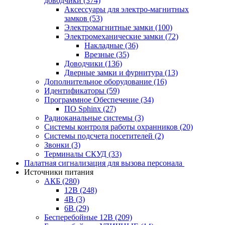
доводчики
(374)
Аксессуары для электро-магнитных
замков
(53)
Электромагнитные замки
(100)
Электромеханические замки
(72)
Накладные
(36)
Врезные
(35)
Доводчики
(136)
Дверные замки и фурнитура
(13)
Дополнительное оборудование
(16)
Идентификаторы
(59)
Программное Обеспечение
(34)
ПО Sphinx
(27)
Радиоканальные системы
(3)
Системы контроля работы охранников
(20)
Системы подсчета посетителей
(2)
Звонки
(3)
Терминалы СКУД
(33)
Палатная сигнализация для вызова персонала
Источники питания
АКБ
(280)
12В
(248)
4В
(3)
6В
(29)
Бесперебойные 12В
(209)