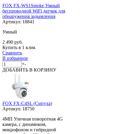
FOX FX-WS1Smoke Умный
беспроводной WiFi датчик для
обнаружения задымления
Артикул:
18841
Умный
2 490 руб.
Купить в 1 клик
Сравнить
В избранное
+
-
ДОБАВИТЬ
В КОРЗИНУ
FOX FX-C4SL (Сипуха)
Артикул:
18750
4МП Уличная поворотная 4G
камера, с динамиком,
микрофоном и гибридной