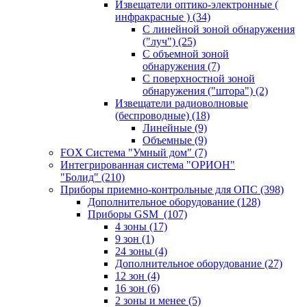
Извещатели оптико-электронные (
инфракрасные )
(34)
С линейной зоной обнаружения
("луч")
(25)
С объемной зоной
обнаружения
(7)
С поверхностной зоной
обнаружения ("штора")
(2)
Извещатели радиоволновые
(беспроводные)
(18)
Линейные
(9)
Объемные
(9)
FOX Система "Умный дом"
(7)
Интегрированная система "ОРИОН"
"Болид"
(210)
Приборы приемно-контрольные для ОПС
(398)
Дополнительное оборудование
(128)
Приборы GSM
(107)
4 зоны
(17)
9 зон
(1)
24 зоны
(4)
Дополнительное оборудование
(27)
12 зон
(4)
16 зон
(6)
2 зоны и менее
(5)