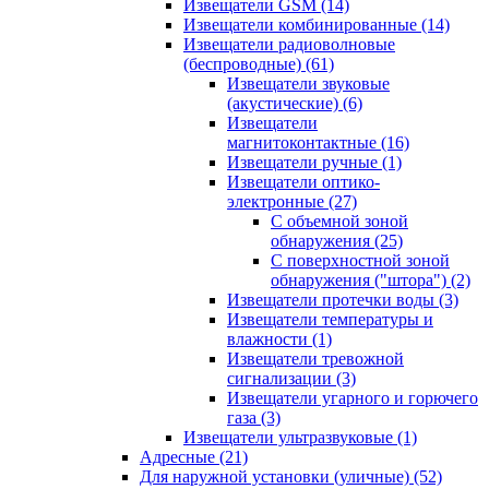
Извещатели GSM
(14)
Извещатели комбинированные
(14)
Извещатели радиоволновые
(беспроводные)
(61)
Извещатели звуковые
(акустические)
(6)
Извещатели
магнитоконтактные
(16)
Извещатели ручные
(1)
Извещатели оптико-
электронные
(27)
С объемной зоной
обнаружения
(25)
С поверхностной зоной
обнаружения ("штора")
(2)
Извещатели протечки воды
(3)
Извещатели температуры и
влажности
(1)
Извещатели тревожной
сигнализации
(3)
Извещатели угарного и горючего
газа
(3)
Извещатели ультразвуковые
(1)
Адресные
(21)
Для наружной установки (уличные)
(52)