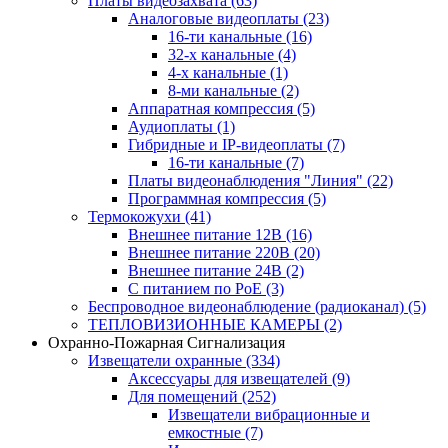
Платы видеозахвата
(63)
Аналоговые видеоплаты
(23)
16-ти канальные
(16)
32-х канальные
(4)
4-х канальные
(1)
8-ми канальные
(2)
Аппаратная компрессия
(5)
Аудиоплаты
(1)
Гибридные и IP-видеоплаты
(7)
16-ти канальные
(7)
Платы видеонаблюдения "Линия"
(22)
Программная компрессия
(5)
Термокожухи
(41)
Внешнее питание 12В
(16)
Внешнее питание 220В
(20)
Внешнее питание 24В
(2)
С питанием по PoE
(3)
Беспроводное видеонаблюдение (радиоканал)
(5)
ТЕПЛОВИЗИОННЫЕ КАМЕРЫ
(2)
Охранно-Пожарная Сигнализация
Извещатели охранные
(334)
Аксессуары для извещателей
(9)
Для помещений
(252)
Извещатели вибрационные и
емкостные
(7)