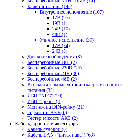
Бесперебойные УЛИЧНЫЕ
(14)
Блоки питания
(146)
Внутреннее исполнение
(107)
12В
(95)
19В
(1)
24В
(10)
48В
(1)
Уличное исполнение
(39)
12В
(34)
24В
(5)
Для видеонаблюдения
(8)
Бесперебойные 18В
(2)
Бесперебойные 220В
(24)
Бесперебойные 24В
(36)
Бесперебойные 48В
(2)
Вспомогательные устройства для источников
питания
(32)
ИБП "APC"
(19)
ИБП "Ippon"
(4)
Монтаж на DIN-рейку
(21)
Термостат АКБ
(6)
Тестер емкости АКБ
(2)
Кабель, провода и аксессуары
Кабель судовой
(6)
Кабель LAN ("витая пара")
(63)