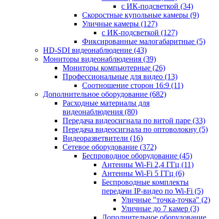
с ИК-подсветкой
(34)
Скоростные купольные камеры
(9)
Уличные камеры
(127)
с ИК-подсветкой
(127)
Фиксированные малогабаритные
(5)
HD-SDI видеонаблюдение
(43)
Мониторы видеонаблюдения
(39)
Мониторы компьютерные
(26)
Профессиональные для видео
(13)
Соотношение сторон 16:9
(11)
Дополнительное оборудование
(682)
Расходные материалы для
видеонаблюдения
(80)
Передача видеосигнала по витой паре
(33)
Передача видеосигнала по оптоволокну
(5)
Видеоразветвители
(16)
Сетевое оборудование
(372)
Беспроводное оборудование
(45)
Антенны Wi-Fi 2,4 ГГц
(11)
Антенны Wi-Fi 5 ГГц
(6)
Беспроводные комплекты
передачи IP-видео по Wi-Fi
(5)
Уличные "точка-точка"
(2)
Уличные до 7 камер
(3)
Дополнительное оборудование