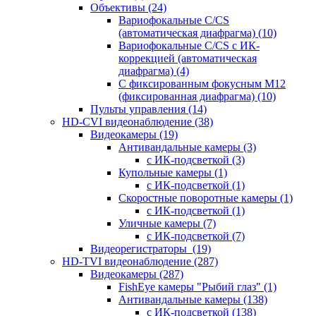
Объективы
(24)
Вариофокальные C/CS
(автоматическая диафрагма)
(10)
Вариофокальные C/CS с ИК-
коррекцией (автоматическая
диафрагма)
(4)
С фиксированным фокусным М12
(фиксированная диафрагма)
(10)
Пульты управления
(14)
HD-CVI видеонаблюдение
(38)
Видеокамеры
(19)
Антивандальные камеры
(3)
с ИК-подсветкой
(3)
Купольные камеры
(1)
с ИК-подсветкой
(1)
Скоростные поворотные камеры
(1)
с ИК-подсветкой
(1)
Уличные камеры
(7)
с ИК-подсветкой
(7)
Видеорегистраторы
(19)
HD-TVI видеонаблюдение
(287)
Видеокамеры
(287)
FishEye камеры "Рыбий глаз"
(1)
Антивандальные камеры
(138)
с ИК-подсветкой
(138)