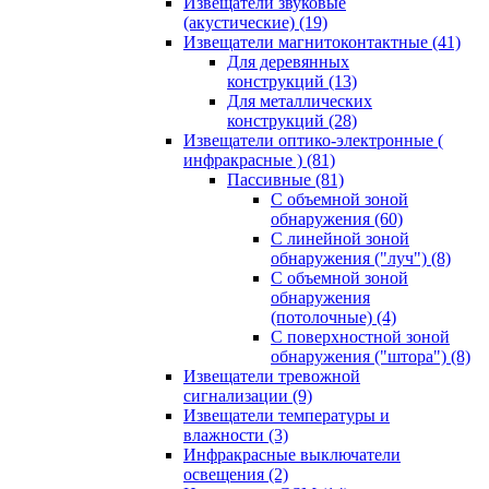
Извещатели звуковые
(акустические)
(19)
Извещатели магнитоконтактные
(41)
Для деревянных
конструкций
(13)
Для металлических
конструкций
(28)
Извещатели оптико-электронные (
инфракрасные )
(81)
Пассивные
(81)
С объемной зоной
обнаружения
(60)
С линейной зоной
обнаружения ("луч")
(8)
С объемной зоной
обнаружения
(потолочные)
(4)
С поверхностной зоной
обнаружения ("штора")
(8)
Извещатели тревожной
сигнализации
(9)
Извещатели температуры и
влажности
(3)
Инфракрасные выключатели
освещения
(2)