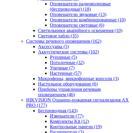
Оповещатели радиоволновые
(беспроводные)
(18)
Оповещатели звуковые
(13)
Оповещатели комбинированные
(10)
Оповещатели световые
(6)
Светильники аварийного освещения
(10)
Световое табло
(35)
Системы речевого оповещения
(162)
Аксессуары
(5)
Аккустические системы
(102)
Рупорные
(5)
Потолочные
(32)
Уличные
(7)
Настенные
(57)
Микрофоны, микрофонные консоли
(3)
Настольное оборудование
(6)
Приборы управления речевым
оповещением
(46)
HIKVISION Охранно-пожарная сигнализация AX
PRO
(177)
Беспроводная
(143)
Извещатели
(77)
Комплекты Kit
(12)
Контрольные панели
(19)
Расширители
(3)