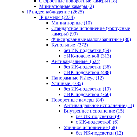
Скоростные поворотные камеры
(18)
Миниатюрные камеры
(2)
IP видеонаблюдение
(2625)
IP-камеры
(2234)
Миниатюрные
(10)
Стандартное исполнение (корпусные
камеры)
(99)
Фиксированные малогабаритные
(80)
Купольные
(372)
без ИК-подсветки
(59)
с ИК-подсветкой
(313)
Антивандальные
(524)
без ИК-подсветки
(36)
с ИК-подсветкой
(488)
Панорамные Fisheye
(12)
Уличные
(785)
без ИК-подсветки
(19)
с ИК-подсветкой
(766)
Поворотные камеры
(84)
Антивандальное исполнение
(11)
Внутреннее исполнение
(15)
без ИК-подсветки
(9)
с ИК-подсветкой
(6)
Уличное исполнение
(58)
без ИК-подсветки
(12)