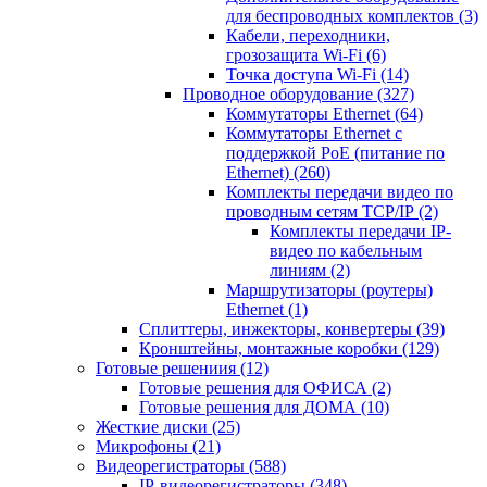
для беспроводных комплектов
(3)
Кабели, переходники,
грозозащита Wi-Fi
(6)
Точка доступа Wi-Fi
(14)
Проводное оборудование
(327)
Коммутаторы Ethernet
(64)
Коммутаторы Ethernet с
поддержкой PoE (питание по
Ethernet)
(260)
Комплекты передачи видео по
проводным сетям TCP/IP
(2)
Комплекты передачи IP-
видео по кабельным
линиям
(2)
Маршрутизаторы (роутеры)
Ethernet
(1)
Сплиттеры, инжекторы, конвертеры
(39)
Кронштейны, монтажные коробки
(129)
Готовые решениия
(12)
Готовые решения для ОФИСА
(2)
Готовые решения для ДОМА
(10)
Жесткие диски
(25)
Микрофоны
(21)
Видеорегистраторы
(588)
IP-видеорегистраторы
(348)