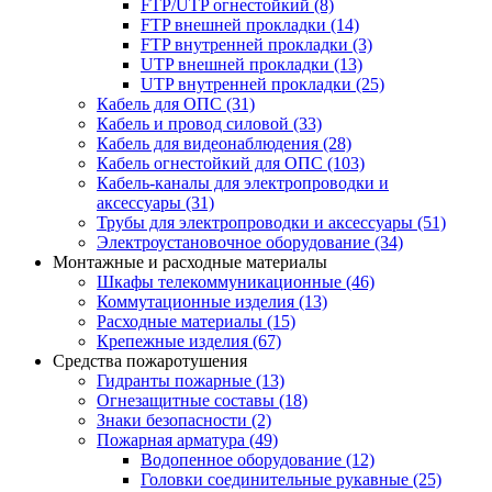
FTP/UTP огнестойкий
(8)
FTP внешней прокладки
(14)
FTP внутренней прокладки
(3)
UTP внешней прокладки
(13)
UTP внутренней прокладки
(25)
Кабель для ОПС
(31)
Кабель и провод силовой
(33)
Кабель для видеонаблюдения
(28)
Кабель огнестойкий для ОПС
(103)
Кабель-каналы для электропроводки и
аксессуары
(31)
Трубы для электропроводки и аксессуары
(51)
Электроустановочное оборудование
(34)
Монтажные и расходные материалы
Шкафы телекоммуникационные
(46)
Коммутационные изделия
(13)
Расходные материалы
(15)
Крепежные изделия
(67)
Средства пожаротушения
Гидранты пожарные
(13)
Огнезащитные составы
(18)
Знаки безопасности
(2)
Пожарная арматура
(49)
Водопенное оборудование
(12)
Головки соединительные рукавные
(25)