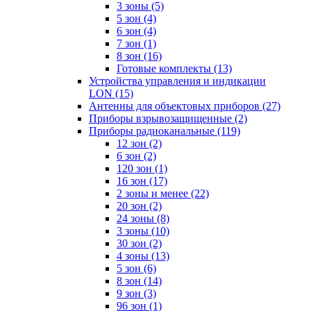
3 зоны
(5)
5 зон
(4)
6 зон
(4)
7 зон
(1)
8 зон
(16)
Готовые комплекты
(13)
Устройства управления и индикации
LON
(15)
Антенны для объектовых приборов
(27)
Приборы взрывозащищенные
(2)
Приборы радиоканальные
(119)
12 зон
(2)
6 зон
(2)
120 зон
(1)
16 зон
(17)
2 зоны и менее
(22)
20 зон
(2)
24 зоны
(8)
3 зоны
(10)
30 зон
(2)
4 зоны
(13)
5 зон
(6)
8 зон
(14)
9 зон
(3)
96 зон
(1)