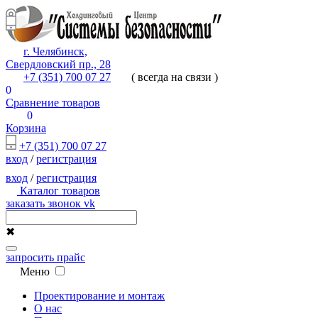
г. Челябинск,
Свердловский пр., 28
+7 (351) 700 07 27
( всегда на связи )
0
Сравнение товаров
0
Корзина
+7 (351) 700 07 27
вход
/
регистрация
вход
/
регистрация
Каталог товаров
заказать звонок
vk
✖
запросить прайс
Меню
Проектирование и монтаж
О нас