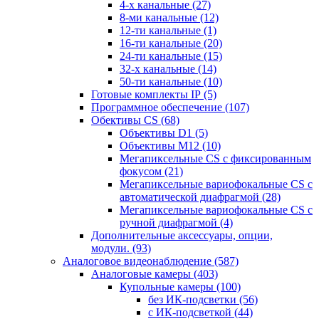
4-х канальные
(27)
8-ми канальные
(12)
12-ти канальные
(1)
16-ти канальные
(20)
24-ти канальные
(15)
32-х канальные
(14)
50-ти канальные
(10)
Готовые комплекты IP
(5)
Программное обеспечение
(107)
Обективы CS
(68)
Объективы D1
(5)
Объективы M12
(10)
Мегапиксельные CS c фиксированным
фокусом
(21)
Мегапиксельные вариофокальные CS c
автоматической диафрагмой
(28)
Мегапиксельные вариофокальные CS c
ручной диафрагмой
(4)
Дополнительные аксессуары, опции,
модули.
(93)
Аналоговое видеонаблюдение
(587)
Аналоговые камеры
(403)
Купольные камеры
(100)
без ИК-подсветки
(56)
с ИК-подсветкой
(44)