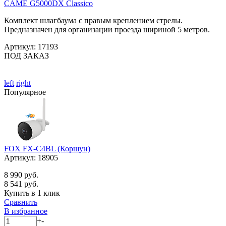
CAME G5000DX Classico
Комплект шлагбаума c правым креплением стрелы.
Предназначен для организации проезда шириной 5 метров.
Артикул:
17193
ПОД ЗАКАЗ
left
right
Популярное
FOX FX-C4BL (Коршун)
Артикул:
18905
8 990 руб.
8 541 руб.
Купить в 1 клик
Сравнить
В избранное
+
-