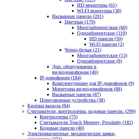
HD мониторы
(61)
WI-FI мониторы
(38)
Вызывные панели
(201)
Цветные
(179)
Многоабоненсткие
(60)
Одноабонентские
(119)
HD панели
(50)
Wi-Fi панели
(2)
Черно-белые
(21)
Многоабонентские
(13)
Одноабонентские
(8)
Доп. оборудование к
видеодомофонам
(46)
IP-домофония
(184)
Комплектующие для IP-домофонов
(9)
Мониторы видеодомофонов
(88)
Вызывные панели
(87)
Переговорные устройства
(38)
Кнопки выхода
(84)
Считыватели, контроллеры, кодовые панели.
(299)
Контроллеры
(75)
Считыватели Touch Memory, Proximity
(182)
Кодовые панели
(40)
Электромагнитные, механические замки,