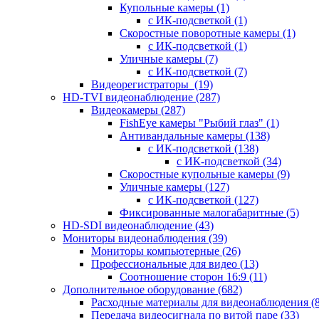
Купольные камеры
(1)
с ИК-подсветкой
(1)
Скоростные поворотные камеры
(1)
с ИК-подсветкой
(1)
Уличные камеры
(7)
с ИК-подсветкой
(7)
Видеорегистраторы
(19)
HD-TVI видеонаблюдение
(287)
Видеокамеры
(287)
FishEye камеры "Рыбий глаз"
(1)
Антивандальные камеры
(138)
с ИК-подсветкой
(138)
с ИК-подсветкой
(34)
Скоростные купольные камеры
(9)
Уличные камеры
(127)
с ИК-подсветкой
(127)
Фиксированные малогабаритные
(5)
HD-SDI видеонаблюдение
(43)
Мониторы видеонаблюдения
(39)
Мониторы компьютерные
(26)
Профессиональные для видео
(13)
Соотношение сторон 16:9
(11)
Дополнительное оборудование
(682)
Расходные материалы для видеонаблюдения
(
Передача видеосигнала по витой паре
(33)