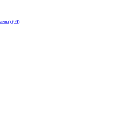
амеры)
(99)