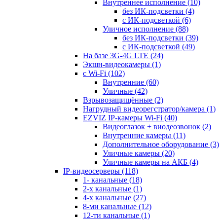
Внутреннее исполнение
(10)
без ИК-подсветки
(4)
с ИК-подсветкой
(6)
Уличное исполнение
(88)
без ИК-подсветки
(39)
с ИК-подсветкой
(49)
На базе 3G-4G LTE
(24)
Экшн-видеокамеры
(1)
с Wi-Fi
(102)
Внутренние
(60)
Уличные
(42)
Взрывозащищённые
(2)
Нагрудный видеорегстратор/камера
(1)
EZVIZ IP-камеры Wi-Fi
(40)
Видеоглазок + виодеозвонок
(2)
Внутренние камеры
(11)
Дополнительное оборудование
(3)
Уличные камеры
(20)
Уличные камеры на АКБ
(4)
IP-видеосерверы
(118)
1- канальные
(18)
2-х канальные
(1)
4-х канальные
(27)
8-ми канальные
(12)
12-ти канальные
(1)