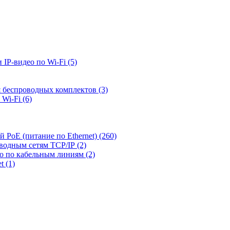
 IP-видео по Wi-Fi
(5)
я беспроводных комплектов
(3)
 Wi-Fi
(6)
й PoE (питание по Ethernet)
(260)
оводным сетям TCP/IP
(2)
ео по кабельным линиям
(2)
et
(1)