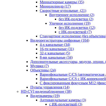
Миниатюрные камеры
(35)
Миницилиндр
(17)
Скоростные купольные
(21)
Внутреннее исполнение
(2)
без ИК-подсветки
(2)
Уличное исполнение
(19)
без ИК-подсветки
(12)
с ИК-подсветкой
(7)
Стандартное исполнение (без объектива
Видеорегистраторы цифровые
(104)
4-х канальные
(34)
16-ти канальные
(31)
32-х канальные
(5)
8-ми канальные
(34)
Дополнительные аксессуары, модули, опции.
Муляжи
(7)
Объективы
(24)
Вариофокальные C/CS (автоматическая
Вариофокальные C/CS с ИК-коррекцией 
С фиксированным фокусным М12 (фикс
Пульты управления
(14)
HD-CVI видеонаблюдение
(38)
Видеокамеры
(19)
Антивандальные камеры
(3)
с ИК-подсветкой
(3)