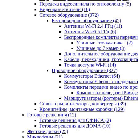
Передача видеосигнала по оптоволокну
(5)
Видеоразветвители
(16)
Сетевое оборудование
(372)
Беспроводное оборудование
(45)
Антенны Wi-Fi 2,4 ГГц
(11)
Антенны Wi-Fi 5 ГГц
(6)
Беспроводные комплекты передачи
Уличные "точка-точка"
(2)
Уличные до 7 камер
(3)
Дополнительное оборудование дл
Кабели, переходники, грозозащита
Точка доступа Wi-Fi
(14)
Проводное оборудование
(327)
Коммутаторы Ethernet
(64)
Коммутаторы Ethernet с поддержко
Комплекты передачи видео по пр
Комплекты передачи IP-вид
Маршрутизаторы (роутеры) Ethern
Сплиттеры, инжекторы, конвертеры
(39)
Кронштейны, монтажные коробки
(129)
Готовые решениия
(12)
Готовые решения для ОФИСА
(2)
Готовые решения для ДОМА
(10)
Жесткие диски
(25)
Микрофоны
(21)