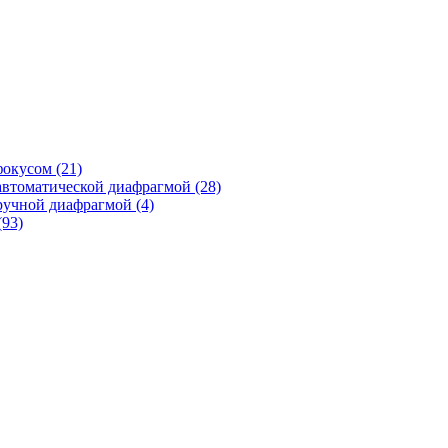
фокусом
(21)
автоматической диафрагмой
(28)
ручной диафрагмой
(4)
(93)