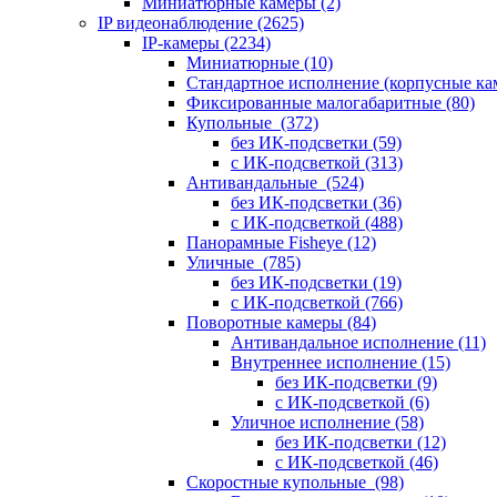
Миниатюрные камеры
(2)
IP видеонаблюдение
(2625)
IP-камеры
(2234)
Миниатюрные
(10)
Стандартное исполнение (корпусные к
Фиксированные малогабаритные
(80)
Купольные
(372)
без ИК-подсветки
(59)
с ИК-подсветкой
(313)
Антивандальные
(524)
без ИК-подсветки
(36)
с ИК-подсветкой
(488)
Панорамные Fisheye
(12)
Уличные
(785)
без ИК-подсветки
(19)
с ИК-подсветкой
(766)
Поворотные камеры
(84)
Антивандальное исполнение
(11)
Внутреннее исполнение
(15)
без ИК-подсветки
(9)
с ИК-подсветкой
(6)
Уличное исполнение
(58)
без ИК-подсветки
(12)
с ИК-подсветкой
(46)
Скоростные купольные
(98)