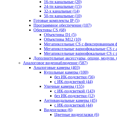
16-ти канальные
(20)
24-ти канальные
(15)
32-х канальные
(14)
50-ти канальные
(10)
Готовые комплекты IP
(5)
Программное обеспечение
(107)
Обективы CS
(68)
Объективы D1
(5)
Объективы M12
(10)
Мегапиксельные CS c фиксированным 
Мегапиксельные вариофокальные CS c 
Мегапиксельные вариофокальные CS c 
Дополнительные аксессуары, опции, модули.
Аналоговое видеонаблюдение
(587)
Аналоговые камеры
(403)
Купольные камеры
(100)
без ИК-подсветки
(56)
с ИК-подсветкой
(44)
Уличные камеры
(155)
с ИК-подсветкой
(143)
без ИК-подсветки
(12)
Антивандальные камеры
(45)
с ИК-подсветкой
(44)
Видеоглазки
(6)
Цветные видеоглазки
(6)