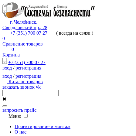
г. Челябинск,
Свердловский пр., 28
+7 (351) 700 07 27
( всегда на связи )
0
Сравнение товаров
0
Корзина
+7 (351) 700 07 27
вход
/
регистрация
вход
/
регистрация
Каталог товаров
заказать звонок
vk
✖
запросить прайс
Меню
Проектирование и монтаж
О нас