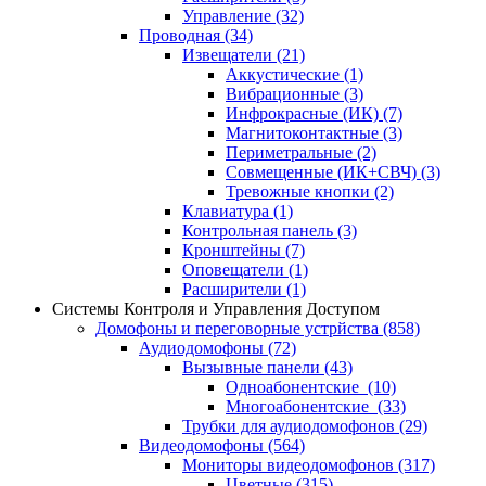
Управление
(32)
Проводная
(34)
Извещатели
(21)
Аккустические
(1)
Вибрационные
(3)
Инфрокрасные (ИК)
(7)
Магнитоконтактные
(3)
Периметральные
(2)
Совмещенные (ИК+СВЧ)
(3)
Тревожные кнопки
(2)
Клавиатура
(1)
Контрольная панель
(3)
Кронштейны
(7)
Оповещатели
(1)
Расширители
(1)
Системы Контроля и Управления Доступом
Домофоны и переговорные устрйства
(858)
Аудиодомофоны
(72)
Вызывные панели
(43)
Одноабонентские
(10)
Многоабонентские
(33)
Трубки для аудиодомофонов
(29)
Видеодомофоны
(564)
Мониторы видеодомофонов
(317)
Цветные
(315)