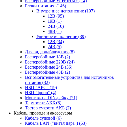
Бесперебойные УЛИЧНЫЕ
(14)
Блоки питания
(146)
Внутреннее исполнение
(107)
12В
(95)
19В
(1)
24В
(10)
48В
(1)
Уличное исполнение
(39)
12В
(34)
24В
(5)
Для видеонаблюдения
(8)
Бесперебойные 18В
(2)
Бесперебойные 220В
(24)
Бесперебойные 24В
(36)
Бесперебойные 48В
(2)
Вспомогательные устройства для источников
питания
(32)
ИБП "APC"
(19)
ИБП "Ippon"
(4)
Монтаж на DIN-рейку
(21)
Термостат АКБ
(6)
Тестер емкости АКБ
(2)
Кабель, провода и аксессуары
Кабель судовой
(6)
Кабель LAN ("витая пара")
(63)