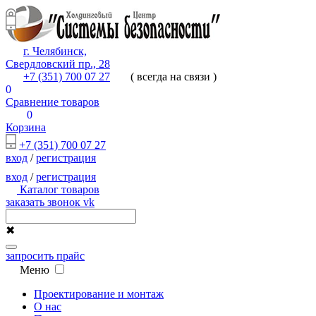
г. Челябинск,
Свердловский пр., 28
+7 (351) 700 07 27
( всегда на связи )
0
Сравнение товаров
0
Корзина
+7 (351) 700 07 27
вход
/
регистрация
вход
/
регистрация
Каталог товаров
заказать звонок
vk
✖
запросить прайс
Меню
Проектирование и монтаж
О нас