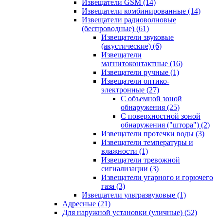
Извещатели GSM
(14)
Извещатели комбинированные
(14)
Извещатели радиоволновые
(беспроводные)
(61)
Извещатели звуковые
(акустические)
(6)
Извещатели
магнитоконтактные
(16)
Извещатели ручные
(1)
Извещатели оптико-
электронные
(27)
С объемной зоной
обнаружения
(25)
С поверхностной зоной
обнаружения ("штора")
(2)
Извещатели протечки воды
(3)
Извещатели температуры и
влажности
(1)
Извещатели тревожной
сигнализации
(3)
Извещатели угарного и горючего
газа
(3)
Извещатели ультразвуковые
(1)
Адресные
(21)
Для наружной установки (уличные)
(52)