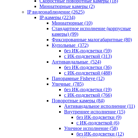
Скоростные поворотные камеры
(18)
Миниатюрные камеры
(2)
IP видеонаблюдение
(2625)
IP-камеры
(2234)
Миниатюрные
(10)
Стандартное исполнение (корпусные
камеры)
(99)
Фиксированные малогабаритные
(80)
Купольные
(372)
без ИК-подсветки
(59)
с ИК-подсветкой
(313)
Антивандальные
(524)
без ИК-подсветки
(36)
с ИК-подсветкой
(488)
Панорамные Fisheye
(12)
Уличные
(785)
без ИК-подсветки
(19)
с ИК-подсветкой
(766)
Поворотные камеры
(84)
Антивандальное исполнение
(11)
Внутреннее исполнение
(15)
без ИК-подсветки
(9)
с ИК-подсветкой
(6)
Уличное исполнение
(58)
без ИК-подсветки
(12)