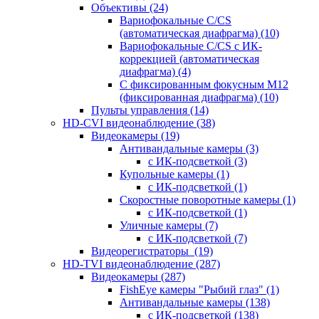
Объективы
(24)
Вариофокальные C/CS
(автоматическая диафрагма)
(10)
Вариофокальные C/CS с ИК-
коррекцией (автоматическая
диафрагма)
(4)
С фиксированным фокусным М12
(фиксированная диафрагма)
(10)
Пульты управления
(14)
HD-CVI видеонаблюдение
(38)
Видеокамеры
(19)
Антивандальные камеры
(3)
с ИК-подсветкой
(3)
Купольные камеры
(1)
с ИК-подсветкой
(1)
Скоростные поворотные камеры
(1)
с ИК-подсветкой
(1)
Уличные камеры
(7)
с ИК-подсветкой
(7)
Видеорегистраторы
(19)
HD-TVI видеонаблюдение
(287)
Видеокамеры
(287)
FishEye камеры "Рыбий глаз"
(1)
Антивандальные камеры
(138)
с ИК-подсветкой
(138)