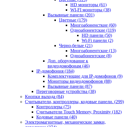
HD мониторы
(61)
WI-FI мониторы
(38)
Вызывные панели
(201)
Цветные
(179)
Многоабоненсткие
(60)
Одноабонентские
(119)
HD панели
(50)
Wi-Fi панели
(2)
Черно-белые
(21)
Многоабонентские
(13)
Одноабонентские
(8)
Доп. оборудование к
видеодомофонам
(46)
IP-домофония
(184)
Комплектующие для IP-домофонов
(9)
Мониторы видеодомофонов
(88)
Вызывные панели
(87)
Переговорные устройства
(38)
Кнопки выхода
(84)
Считыватели, контроллеры, кодовые панели.
(299)
Контроллеры
(75)
Считыватели Touch Memory, Proximity
(182)
Кодовые панели
(40)
Электромагнитные, механические замки,