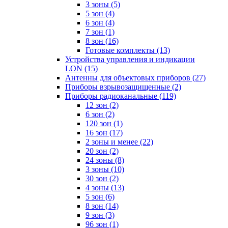
3 зоны
(5)
5 зон
(4)
6 зон
(4)
7 зон
(1)
8 зон
(16)
Готовые комплекты
(13)
Устройства управления и индикации
LON
(15)
Антенны для объектовых приборов
(27)
Приборы взрывозащищенные
(2)
Приборы радиоканальные
(119)
12 зон
(2)
6 зон
(2)
120 зон
(1)
16 зон
(17)
2 зоны и менее
(22)
20 зон
(2)
24 зоны
(8)
3 зоны
(10)
30 зон
(2)
4 зоны
(13)
5 зон
(6)
8 зон
(14)
9 зон
(3)
96 зон
(1)