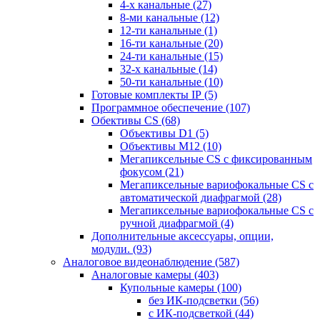
4-х канальные
(27)
8-ми канальные
(12)
12-ти канальные
(1)
16-ти канальные
(20)
24-ти канальные
(15)
32-х канальные
(14)
50-ти канальные
(10)
Готовые комплекты IP
(5)
Программное обеспечение
(107)
Обективы CS
(68)
Объективы D1
(5)
Объективы M12
(10)
Мегапиксельные CS c фиксированным
фокусом
(21)
Мегапиксельные вариофокальные CS c
автоматической диафрагмой
(28)
Мегапиксельные вариофокальные CS c
ручной диафрагмой
(4)
Дополнительные аксессуары, опции,
модули.
(93)
Аналоговое видеонаблюдение
(587)
Аналоговые камеры
(403)
Купольные камеры
(100)
без ИК-подсветки
(56)
с ИК-подсветкой
(44)