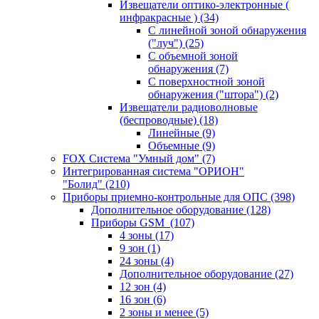
Извещатели оптико-электронные (
инфракрасные )
(34)
С линейной зоной обнаружения
("луч")
(25)
С объемной зоной
обнаружения
(7)
С поверхностной зоной
обнаружения ("штора")
(2)
Извещатели радиоволновые
(беспроводные)
(18)
Линейные
(9)
Объемные
(9)
FOX Система "Умный дом"
(7)
Интегрированная система "ОРИОН"
"Болид"
(210)
Приборы приемно-контрольные для ОПС
(398)
Дополнительное оборудование
(128)
Приборы GSM
(107)
4 зоны
(17)
9 зон
(1)
24 зоны
(4)
Дополнительное оборудование
(27)
12 зон
(4)
16 зон
(6)
2 зоны и менее
(5)