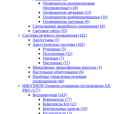
Оповещатели радиоволновые
(беспроводные)
(18)
Оповещатели звуковые
(13)
Оповещатели комбинированные
(10)
Оповещатели световые
(6)
Светильники аварийного освещения
(10)
Световое табло
(35)
Системы речевого оповещения
(162)
Аксессуары
(5)
Аккустические системы
(102)
Рупорные
(5)
Потолочные
(32)
Уличные
(7)
Настенные
(57)
Микрофоны, микрофонные консоли
(3)
Настольное оборудование
(6)
Приборы управления речевым
оповещением
(46)
HIKVISION Охранно-пожарная сигнализация AX
PRO
(177)
Беспроводная
(143)
Извещатели
(77)
Комплекты Kit
(12)
Контрольные панели
(19)
Расширители
(3)