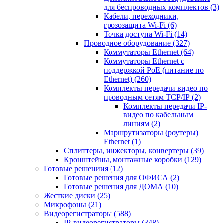
для беспроводных комплектов
(3)
Кабели, переходники,
грозозащита Wi-Fi
(6)
Точка доступа Wi-Fi
(14)
Проводное оборудование
(327)
Коммутаторы Ethernet
(64)
Коммутаторы Ethernet с
поддержкой PoE (питание по
Ethernet)
(260)
Комплекты передачи видео по
проводным сетям TCP/IP
(2)
Комплекты передачи IP-
видео по кабельным
линиям
(2)
Маршрутизаторы (роутеры)
Ethernet
(1)
Сплиттеры, инжекторы, конвертеры
(39)
Кронштейны, монтажные коробки
(129)
Готовые решениия
(12)
Готовые решения для ОФИСА
(2)
Готовые решения для ДОМА
(10)
Жесткие диски
(25)
Микрофоны
(21)
Видеорегистраторы
(588)
IP-видеорегистраторы
(348)