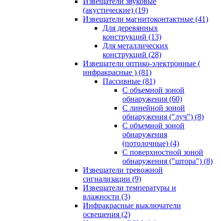
Извещатели звуковые
(акустические)
(19)
Извещатели магнитоконтактные
(41)
Для деревянных
конструкций
(13)
Для металлических
конструкций
(28)
Извещатели оптико-электронные (
инфракрасные )
(81)
Пассивные
(81)
С объемной зоной
обнаружения
(60)
С линейной зоной
обнаружения ("луч")
(8)
С объемной зоной
обнаружения
(потолочные)
(4)
С поверхностной зоной
обнаружения ("штора")
(8)
Извещатели тревожной
сигнализации
(9)
Извещатели температуры и
влажности
(3)
Инфракрасные выключатели
освещения
(2)