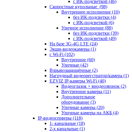
с ИК-подсветкой
(46)
Скоростные купольные
(98)
Внутреннее исполнение
(10)
без ИК-подсветки
(4)
с ИК-подсветкой
(6)
Уличное исполнение
(88)
без ИК-подсветки
(39)
с ИК-подсветкой
(49)
На базе 3G-4G LTE
(24)
Экшн-видеокамеры
(1)
с Wi-Fi
(102)
Внутренние
(60)
Уличные
(42)
Взрывозащищённые
(2)
Нагрудный видеорегстратор/камера
(1)
EZVIZ IP-камеры Wi-Fi
(40)
Видеоглазок + виодеозвонок
(2)
Внутренние камеры
(11)
Дополнительное
оборудование
(3)
Уличные камеры
(20)
Уличные камеры на АКБ
(4)
IP-видеосерверы
(118)
1- канальные
(18)
2-х канальные
(1)