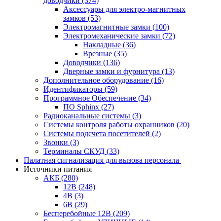
доводчики
(374)
Аксессуары для электро-магнитных
замков
(53)
Электромагнитные замки
(100)
Электромеханические замки
(72)
Накладные
(36)
Врезные
(35)
Доводчики
(136)
Дверные замки и фурнитура
(13)
Дополнительное оборудование
(16)
Идентификаторы
(59)
Программное Обеспечение
(34)
ПО Sphinx
(27)
Радиоканальные системы
(3)
Системы контроля работы охранников
(20)
Системы подсчета посетителей
(2)
Звонки
(3)
Терминалы СКУД
(33)
Палатная сигнализация для вызова персонала
Источники питания
АКБ
(280)
12В
(248)
4В
(3)
6В
(29)
Бесперебойные 12В
(209)