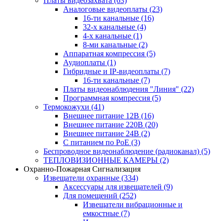
Платы видеозахвата
(63)
Аналоговые видеоплаты
(23)
16-ти канальные
(16)
32-х канальные
(4)
4-х канальные
(1)
8-ми канальные
(2)
Аппаратная компрессия
(5)
Аудиоплаты
(1)
Гибридные и IP-видеоплаты
(7)
16-ти канальные
(7)
Платы видеонаблюдения "Линия"
(22)
Программная компрессия
(5)
Термокожухи
(41)
Внешнее питание 12В
(16)
Внешнее питание 220В
(20)
Внешнее питание 24В
(2)
С питанием по PoE
(3)
Беспроводное видеонаблюдение (радиоканал)
(5)
ТЕПЛОВИЗИОННЫЕ КАМЕРЫ
(2)
Охранно-Пожарная Сигнализация
Извещатели охранные
(334)
Аксессуары для извещателей
(9)
Для помещений
(252)
Извещатели вибрационные и
емкостные
(7)