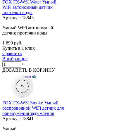
FOX FX-WS1Water Умный
WiFi автономный датчик
протечки воды
Артикул:
18843
Умный WiFi автономный
датчик протечки воды.
1 690 руб.
Купить в 1 клик
Сравнить
В избранное
+
-
ДОБАВИТЬ
В КОРЗИНУ
FOX FX-WS1Smoke Умный
беспроводной WiFi датчик для
обнаружения задымления
Артикул:
18841
Умный