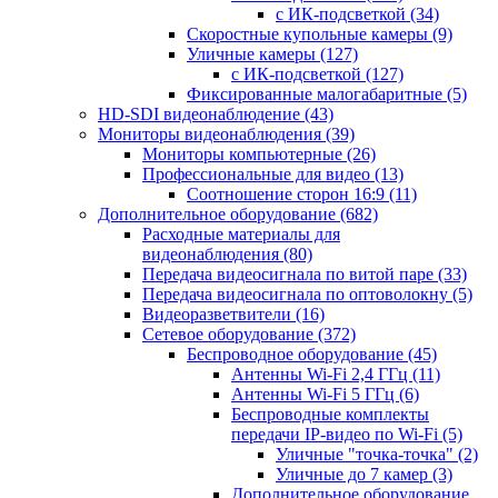
с ИК-подсветкой
(34)
Скоростные купольные камеры
(9)
Уличные камеры
(127)
с ИК-подсветкой
(127)
Фиксированные малогабаритные
(5)
HD-SDI видеонаблюдение
(43)
Мониторы видеонаблюдения
(39)
Мониторы компьютерные
(26)
Профессиональные для видео
(13)
Соотношение сторон 16:9
(11)
Дополнительное оборудование
(682)
Расходные материалы для
видеонаблюдения
(80)
Передача видеосигнала по витой паре
(33)
Передача видеосигнала по оптоволокну
(5)
Видеоразветвители
(16)
Сетевое оборудование
(372)
Беспроводное оборудование
(45)
Антенны Wi-Fi 2,4 ГГц
(11)
Антенны Wi-Fi 5 ГГц
(6)
Беспроводные комплекты
передачи IP-видео по Wi-Fi
(5)
Уличные "точка-точка"
(2)
Уличные до 7 камер
(3)
Дополнительное оборудование