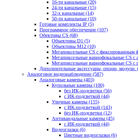
16-ти канальные
(20)
24-ти канальные
(15)
32-х канальные
(14)
50-ти канальные
(10)
Готовые комплекты IP
(5)
Программное обеспечение
(107)
Обективы CS
(68)
Объективы D1
(5)
Объективы M12
(10)
Мегапиксельные CS c фиксированным 
Мегапиксельные вариофокальные CS c 
Мегапиксельные вариофокальные CS c 
Дополнительные аксессуары, опции, модули.
Аналоговое видеонаблюдение
(587)
Аналоговые камеры
(403)
Купольные камеры
(100)
без ИК-подсветки
(56)
с ИК-подсветкой
(44)
Уличные камеры
(155)
с ИК-подсветкой
(143)
без ИК-подсветки
(12)
Антивандальные камеры
(45)
с ИК-подсветкой
(44)
Видеоглазки
(6)
Цветные видеоглазки
(6)