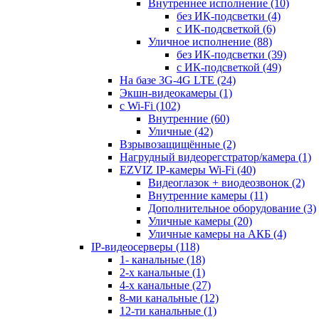
Внутреннее исполнение
(10)
без ИК-подсветки
(4)
с ИК-подсветкой
(6)
Уличное исполнение
(88)
без ИК-подсветки
(39)
с ИК-подсветкой
(49)
На базе 3G-4G LTE
(24)
Экшн-видеокамеры
(1)
с Wi-Fi
(102)
Внутренние
(60)
Уличные
(42)
Взрывозащищённые
(2)
Нагрудный видеорегстратор/камера
(1)
EZVIZ IP-камеры Wi-Fi
(40)
Видеоглазок + виодеозвонок
(2)
Внутренние камеры
(11)
Дополнительное оборудование
(3)
Уличные камеры
(20)
Уличные камеры на АКБ
(4)
IP-видеосерверы
(118)
1- канальные
(18)
2-х канальные
(1)
4-х канальные
(27)
8-ми канальные
(12)
12-ти канальные
(1)