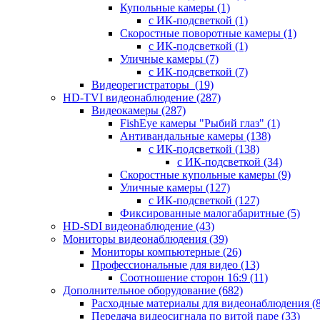
Купольные камеры
(1)
с ИК-подсветкой
(1)
Скоростные поворотные камеры
(1)
с ИК-подсветкой
(1)
Уличные камеры
(7)
с ИК-подсветкой
(7)
Видеорегистраторы
(19)
HD-TVI видеонаблюдение
(287)
Видеокамеры
(287)
FishEye камеры "Рыбий глаз"
(1)
Антивандальные камеры
(138)
с ИК-подсветкой
(138)
с ИК-подсветкой
(34)
Скоростные купольные камеры
(9)
Уличные камеры
(127)
с ИК-подсветкой
(127)
Фиксированные малогабаритные
(5)
HD-SDI видеонаблюдение
(43)
Мониторы видеонаблюдения
(39)
Мониторы компьютерные
(26)
Профессиональные для видео
(13)
Соотношение сторон 16:9
(11)
Дополнительное оборудование
(682)
Расходные материалы для видеонаблюдения
(
Передача видеосигнала по витой паре
(33)