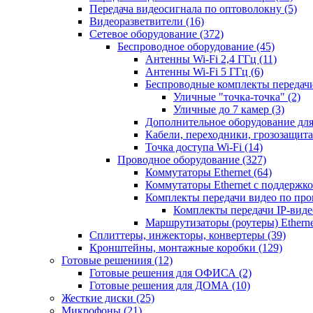
Передача видеосигнала по оптоволокну
(5)
Видеоразветвители
(16)
Сетевое оборудование
(372)
Беспроводное оборудование
(45)
Антенны Wi-Fi 2,4 ГГц
(11)
Антенны Wi-Fi 5 ГГц
(6)
Беспроводные комплекты передачи
Уличные "точка-точка"
(2)
Уличные до 7 камер
(3)
Дополнительное оборудование дл
Кабели, переходники, грозозащита
Точка доступа Wi-Fi
(14)
Проводное оборудование
(327)
Коммутаторы Ethernet
(64)
Коммутаторы Ethernet с поддержко
Комплекты передачи видео по пр
Комплекты передачи IP-вид
Маршрутизаторы (роутеры) Ethern
Сплиттеры, инжекторы, конвертеры
(39)
Кронштейны, монтажные коробки
(129)
Готовые решениия
(12)
Готовые решения для ОФИСА
(2)
Готовые решения для ДОМА
(10)
Жесткие диски
(25)
Микрофоны
(21)