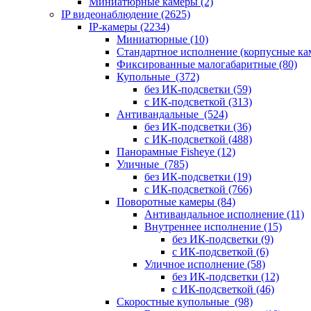
Миниатюрные камеры
(2)
IP видеонаблюдение
(2625)
IP-камеры
(2234)
Миниатюрные
(10)
Стандартное исполнение (корпусные к
Фиксированные малогабаритные
(80)
Купольные
(372)
без ИК-подсветки
(59)
с ИК-подсветкой
(313)
Антивандальные
(524)
без ИК-подсветки
(36)
с ИК-подсветкой
(488)
Панорамные Fisheye
(12)
Уличные
(785)
без ИК-подсветки
(19)
с ИК-подсветкой
(766)
Поворотные камеры
(84)
Антивандальное исполнение
(11)
Внутреннее исполнение
(15)
без ИК-подсветки
(9)
с ИК-подсветкой
(6)
Уличное исполнение
(58)
без ИК-подсветки
(12)
с ИК-подсветкой
(46)
Скоростные купольные
(98)