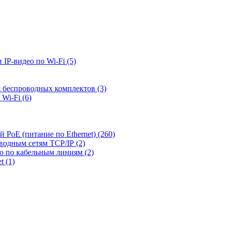
 IP-видео по Wi-Fi
(5)
я беспроводных комплектов
(3)
 Wi-Fi
(6)
й PoE (питание по Ethernet)
(260)
оводным сетям TCP/IP
(2)
ео по кабельным линиям
(2)
et
(1)