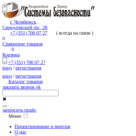
г. Челябинск,
Свердловский пр., 28
+7 (351) 700 07 27
( всегда на связи )
0
Сравнение товаров
0
Корзина
+7 (351) 700 07 27
вход
/
регистрация
вход
/
регистрация
Каталог товаров
заказать звонок
vk
✖
запросить прайс
Меню
Проектирование и монтаж
О нас