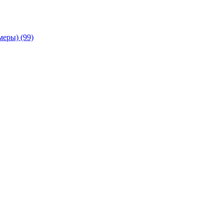
амеры)
(99)