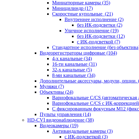
Миниатюрные камеры
(35)
Миницилиндр
(17)
Скоростные купольные
(21)
Внутреннее исполнение
(2)
без ИК-подсветки
(2)
Уличное исполнение
(19)
без ИК-подсветки
(12)
с ИК-подсветкой
(7)
Стандартное исполнение (без объектива
Видеорегистраторы цифровые
(104)
4-х канальные
(34)
16-ти канальные
(31)
32-х канальные
(5)
8-ми канальные
(34)
Дополнительные аксессуары, модули, опции.
Муляжи
(7)
Объективы
(24)
Вариофокальные C/CS (автоматическая
Вариофокальные C/CS с ИК-коррекцией 
С фиксированным фокусным М12 (фикс
Пульты управления
(14)
HD-CVI видеонаблюдение
(38)
Видеокамеры
(19)
Антивандальные камеры
(3)
с ИК-подсветкой
(3)