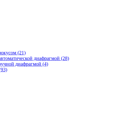
фокусом
(21)
автоматической диафрагмой
(28)
ручной диафрагмой
(4)
(93)