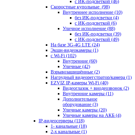
с ИК-подсветкой
(46)
Скоростные купольные
(98)
Внутреннее исполнение
(10)
без ИК-подсветки
(4)
с ИК-подсветкой
(6)
Уличное исполнение
(88)
без ИК-подсветки
(39)
с ИК-подсветкой
(49)
На базе 3G-4G LTE
(24)
Экшн-видеокамеры
(1)
с Wi-Fi
(102)
Внутренние
(60)
Уличные
(42)
Взрывозащищённые
(2)
Нагрудный видеорегстратор/камера
(1)
EZVIZ IP-камеры Wi-Fi
(40)
Видеоглазок + виодеозвонок
(2)
Внутренние камеры
(11)
Дополнительное
оборудование
(3)
Уличные камеры
(20)
Уличные камеры на АКБ
(4)
IP-видеосерверы
(118)
1- канальные
(18)
2-х канальные
(1)