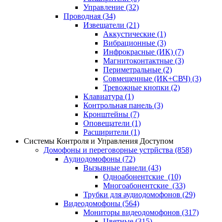
Управление
(32)
Проводная
(34)
Извещатели
(21)
Аккустические
(1)
Вибрационные
(3)
Инфрокрасные (ИК)
(7)
Магнитоконтактные
(3)
Периметральные
(2)
Совмещенные (ИК+СВЧ)
(3)
Тревожные кнопки
(2)
Клавиатура
(1)
Контрольная панель
(3)
Кронштейны
(7)
Оповещатели
(1)
Расширители
(1)
Системы Контроля и Управления Доступом
Домофоны и переговорные устрйства
(858)
Аудиодомофоны
(72)
Вызывные панели
(43)
Одноабонентские
(10)
Многоабонентские
(33)
Трубки для аудиодомофонов
(29)
Видеодомофоны
(564)
Мониторы видеодомофонов
(317)
Цветные
(315)