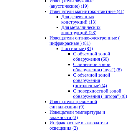
Извещатели звуковые
(акустические)
(19)
Извещатели магнитоконтактные
(41)
Для деревянных
конструкций
(13)
Для металлических
конструкций
(28)
Извещатели оптико-электронные (
инфракрасные )
(81)
Пассивные
(81)
С объемной зоной
обнаружения
(60)
С линейной зоной
обнаружения ("луч")
(8)
С объемной зоной
обнаружения
(потолочные)
(4)
С поверхностной зоной
обнаружения ("штора")
(8)
Извещатели тревожной
сигнализации
(9)
Извещатели температуры и
влажности
(3)
Инфракрасные выключатели
освещения
(2)