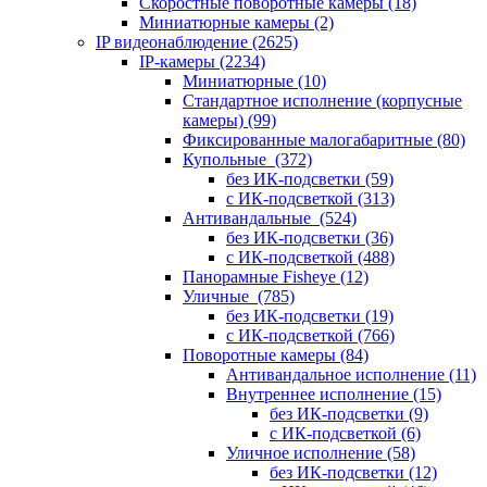
Скоростные поворотные камеры
(18)
Миниатюрные камеры
(2)
IP видеонаблюдение
(2625)
IP-камеры
(2234)
Миниатюрные
(10)
Стандартное исполнение (корпусные
камеры)
(99)
Фиксированные малогабаритные
(80)
Купольные
(372)
без ИК-подсветки
(59)
с ИК-подсветкой
(313)
Антивандальные
(524)
без ИК-подсветки
(36)
с ИК-подсветкой
(488)
Панорамные Fisheye
(12)
Уличные
(785)
без ИК-подсветки
(19)
с ИК-подсветкой
(766)
Поворотные камеры
(84)
Антивандальное исполнение
(11)
Внутреннее исполнение
(15)
без ИК-подсветки
(9)
с ИК-подсветкой
(6)
Уличное исполнение
(58)
без ИК-подсветки
(12)