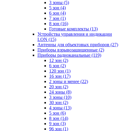
3 зоны
(5)
5 зон
(4)
6 зон
(4)
7 зон
(1)
8 зон
(16)
Готовые комплекты
(13)
Устройства управления и индикации
LON
(15)
Антенны для объектовых приборов
(27)
Приборы взрывозащищенные
(2)
Приборы радиоканальные
(119)
12 зон
(2)
6 зон
(2)
120 зон
(1)
16 зон
(17)
2 зоны и менее
(22)
20 зон
(2)
24 зоны
(8)
3 зоны
(10)
30 зон
(2)
4 зоны
(13)
5 зон
(6)
8 зон
(14)
9 зон
(3)
96 зон
(1)