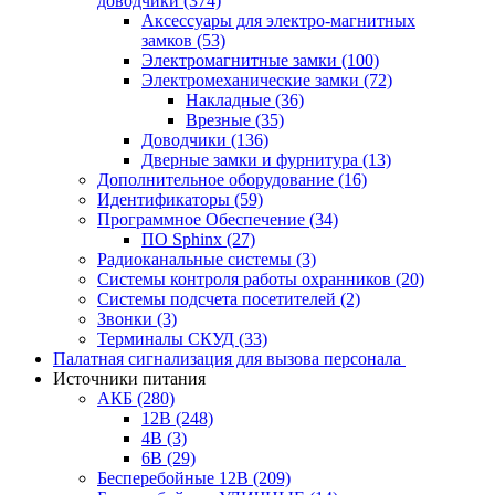
доводчики
(374)
Аксессуары для электро-магнитных
замков
(53)
Электромагнитные замки
(100)
Электромеханические замки
(72)
Накладные
(36)
Врезные
(35)
Доводчики
(136)
Дверные замки и фурнитура
(13)
Дополнительное оборудование
(16)
Идентификаторы
(59)
Программное Обеспечение
(34)
ПО Sphinx
(27)
Радиоканальные системы
(3)
Системы контроля работы охранников
(20)
Системы подсчета посетителей
(2)
Звонки
(3)
Терминалы СКУД
(33)
Палатная сигнализация для вызова персонала
Источники питания
АКБ
(280)
12В
(248)
4В
(3)
6В
(29)
Бесперебойные 12В
(209)