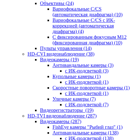
Объективы
(24)
Вариофокальные C/CS
(автоматическая диафрагма)
(10)
Вариофокальные C/CS с ИК-
коррекцией (автоматическая
диафрагма)
(4)
С фиксированным фокусным М12
(фиксированная диафрагма)
(10)
Пульты управления
(14)
HD-CVI видеонаблюдение
(38)
Видеокамеры
(19)
Антивандальные камеры
(3)
с ИК-подсветкой
(3)
Купольные камеры
(1)
с ИК-подсветкой
(1)
Скоростные поворотные камеры
(1)
с ИК-подсветкой
(1)
Уличные камеры
(7)
с ИК-подсветкой
(7)
Видеорегистраторы
(19)
HD-TVI видеонаблюдение
(287)
Видеокамеры
(287)
FishEye камеры "Рыбий глаз"
(1)
Антивандальные камеры
(138)
с ИК-подсветкой
(138)