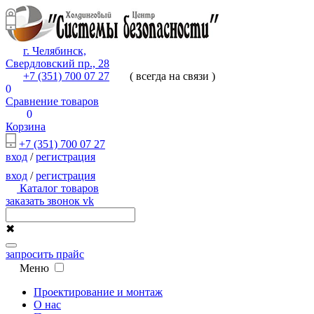
г. Челябинск,
Свердловский пр., 28
+7 (351) 700 07 27
( всегда на связи )
0
Сравнение товаров
0
Корзина
+7 (351) 700 07 27
вход
/
регистрация
вход
/
регистрация
Каталог товаров
заказать звонок
vk
✖
запросить прайс
Меню
Проектирование и монтаж
О нас