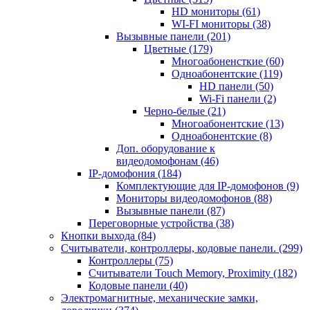
HD мониторы
(61)
WI-FI мониторы
(38)
Вызывные панели
(201)
Цветные
(179)
Многоабоненсткие
(60)
Одноабонентские
(119)
HD панели
(50)
Wi-Fi панели
(2)
Черно-белые
(21)
Многоабонентские
(13)
Одноабонентские
(8)
Доп. оборудование к
видеодомофонам
(46)
IP-домофония
(184)
Комплектующие для IP-домофонов
(9)
Мониторы видеодомофонов
(88)
Вызывные панели
(87)
Переговорные устройства
(38)
Кнопки выхода
(84)
Считыватели, контроллеры, кодовые панели.
(299)
Контроллеры
(75)
Считыватели Touch Memory, Proximity
(182)
Кодовые панели
(40)
Электромагнитные, механические замки,