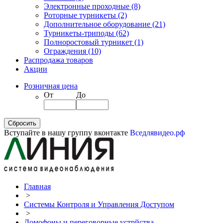
Электронные проходные
(8)
Роторные турникеты
(2)
Дополнительное оборудование
(21)
Турникеты-триподы
(62)
Полноростовый турникет
(1)
Ограждения
(10)
Распродажа товаров
Акции
Розничная цена
От
До
Вступайте в нашу группу вконтакте
Вседлявидео.рф
Главная
>
Системы Контроля и Управления Доступом
>
Домофоны и переговорные устрйства