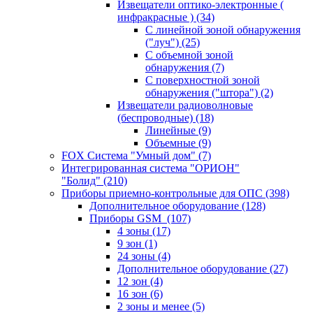
Извещатели оптико-электронные (
инфракрасные )
(34)
С линейной зоной обнаружения
("луч")
(25)
С объемной зоной
обнаружения
(7)
С поверхностной зоной
обнаружения ("штора")
(2)
Извещатели радиоволновые
(беспроводные)
(18)
Линейные
(9)
Объемные
(9)
FOX Система "Умный дом"
(7)
Интегрированная система "ОРИОН"
"Болид"
(210)
Приборы приемно-контрольные для ОПС
(398)
Дополнительное оборудование
(128)
Приборы GSM
(107)
4 зоны
(17)
9 зон
(1)
24 зоны
(4)
Дополнительное оборудование
(27)
12 зон
(4)
16 зон
(6)
2 зоны и менее
(5)