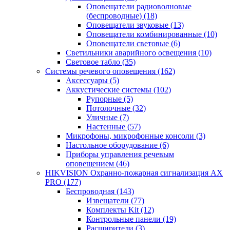
Оповещатели радиоволновые
(беспроводные)
(18)
Оповещатели звуковые
(13)
Оповещатели комбинированные
(10)
Оповещатели световые
(6)
Светильники аварийного освещения
(10)
Световое табло
(35)
Системы речевого оповещения
(162)
Аксессуары
(5)
Аккустические системы
(102)
Рупорные
(5)
Потолочные
(32)
Уличные
(7)
Настенные
(57)
Микрофоны, микрофонные консоли
(3)
Настольное оборудование
(6)
Приборы управления речевым
оповещением
(46)
HIKVISION Охранно-пожарная сигнализация AX
PRO
(177)
Беспроводная
(143)
Извещатели
(77)
Комплекты Kit
(12)
Контрольные панели
(19)
Расширители
(3)