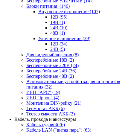
Бесперебойные УЛИЧНЫЕ
(14)
Блоки питания
(146)
Внутреннее исполнение
(107)
12В
(95)
19В
(1)
24В
(10)
48В
(1)
Уличное исполнение
(39)
12В
(34)
24В
(5)
Для видеонаблюдения
(8)
Бесперебойные 18В
(2)
Бесперебойные 220В
(24)
Бесперебойные 24В
(36)
Бесперебойные 48В
(2)
Вспомогательные устройства для источников
питания
(32)
ИБП "APC"
(19)
ИБП "Ippon"
(4)
Монтаж на DIN-рейку
(21)
Термостат АКБ
(6)
Тестер емкости АКБ
(2)
Кабель, провода и аксессуары
Кабель судовой
(6)
Кабель LAN ("витая пара")
(63)