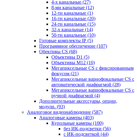
4-х канальные
(27)
8-ми канальные
(12)
12-ти канальные
(1)
16-ти канальные
(20)
24-ти канальные
(15)
32-х канальные
(14)
50-ти канальные
(10)
Готовые комплекты IP
(5)
Программное обеспечение
(107)
Обективы CS
(68)
Объективы D1
(5)
Объективы M12
(10)
Мегапиксельные CS c фиксированным
фокусом
(21)
Мегапиксельные вариофокальные CS c
автоматической диафрагмой
(28)
Мегапиксельные вариофокальные CS c
ручной диафрагмой
(4)
Дополнительные аксессуары, опции,
модули.
(93)
Аналоговое видеонаблюдение
(587)
Аналоговые камеры
(403)
Купольные камеры
(100)
без ИК-подсветки
(56)
с ИК-подсветкой
(44)