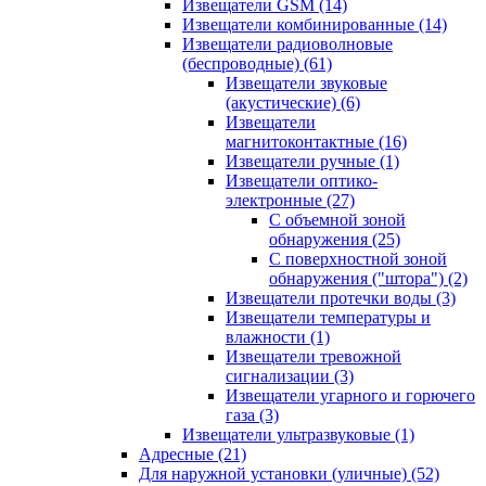
Извещатели GSM
(14)
Извещатели комбинированные
(14)
Извещатели радиоволновые
(беспроводные)
(61)
Извещатели звуковые
(акустические)
(6)
Извещатели
магнитоконтактные
(16)
Извещатели ручные
(1)
Извещатели оптико-
электронные
(27)
С объемной зоной
обнаружения
(25)
С поверхностной зоной
обнаружения ("штора")
(2)
Извещатели протечки воды
(3)
Извещатели температуры и
влажности
(1)
Извещатели тревожной
сигнализации
(3)
Извещатели угарного и горючего
газа
(3)
Извещатели ультразвуковые
(1)
Адресные
(21)
Для наружной установки (уличные)
(52)