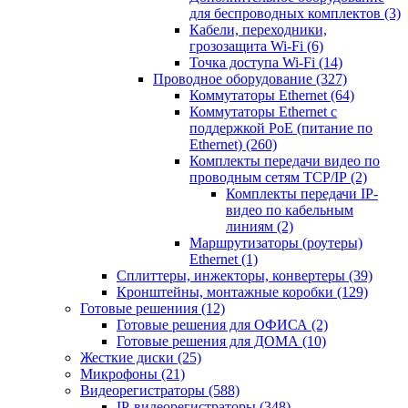
для беспроводных комплектов
(3)
Кабели, переходники,
грозозащита Wi-Fi
(6)
Точка доступа Wi-Fi
(14)
Проводное оборудование
(327)
Коммутаторы Ethernet
(64)
Коммутаторы Ethernet с
поддержкой PoE (питание по
Ethernet)
(260)
Комплекты передачи видео по
проводным сетям TCP/IP
(2)
Комплекты передачи IP-
видео по кабельным
линиям
(2)
Маршрутизаторы (роутеры)
Ethernet
(1)
Сплиттеры, инжекторы, конвертеры
(39)
Кронштейны, монтажные коробки
(129)
Готовые решениия
(12)
Готовые решения для ОФИСА
(2)
Готовые решения для ДОМА
(10)
Жесткие диски
(25)
Микрофоны
(21)
Видеорегистраторы
(588)
IP-видеорегистраторы
(348)