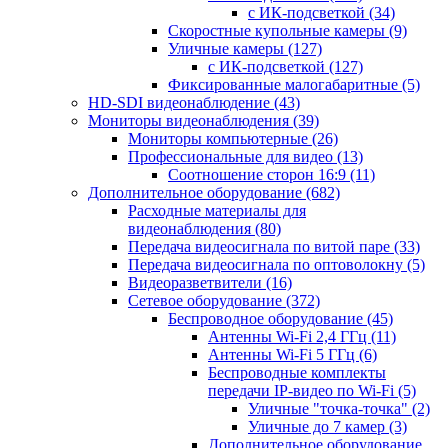
с ИК-подсветкой
(34)
Скоростные купольные камеры
(9)
Уличные камеры
(127)
с ИК-подсветкой
(127)
Фиксированные малогабаритные
(5)
HD-SDI видеонаблюдение
(43)
Мониторы видеонаблюдения
(39)
Мониторы компьютерные
(26)
Профессиональные для видео
(13)
Соотношение сторон 16:9
(11)
Дополнительное оборудование
(682)
Расходные материалы для
видеонаблюдения
(80)
Передача видеосигнала по витой паре
(33)
Передача видеосигнала по оптоволокну
(5)
Видеоразветвители
(16)
Сетевое оборудование
(372)
Беспроводное оборудование
(45)
Антенны Wi-Fi 2,4 ГГц
(11)
Антенны Wi-Fi 5 ГГц
(6)
Беспроводные комплекты
передачи IP-видео по Wi-Fi
(5)
Уличные "точка-точка"
(2)
Уличные до 7 камер
(3)
Дополнительное оборудование