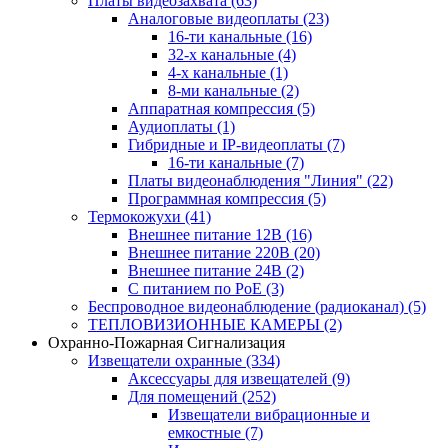
Платы видеозахвата
(63)
Аналоговые видеоплаты
(23)
16-ти канальные
(16)
32-х канальные
(4)
4-х канальные
(1)
8-ми канальные
(2)
Аппаратная компрессия
(5)
Аудиоплаты
(1)
Гибридные и IP-видеоплаты
(7)
16-ти канальные
(7)
Платы видеонаблюдения "Линия"
(22)
Программная компрессия
(5)
Термокожухи
(41)
Внешнее питание 12В
(16)
Внешнее питание 220В
(20)
Внешнее питание 24В
(2)
С питанием по PoE
(3)
Беспроводное видеонаблюдение (радиоканал)
(5)
ТЕПЛОВИЗИОННЫЕ КАМЕРЫ
(2)
Охранно-Пожарная Сигнализация
Извещатели охранные
(334)
Аксессуары для извещателей
(9)
Для помещений
(252)
Извещатели вибрационные и
емкостные
(7)