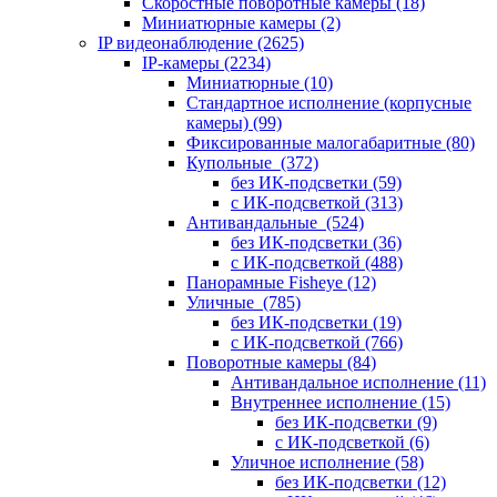
Скоростные поворотные камеры
(18)
Миниатюрные камеры
(2)
IP видеонаблюдение
(2625)
IP-камеры
(2234)
Миниатюрные
(10)
Стандартное исполнение (корпусные
камеры)
(99)
Фиксированные малогабаритные
(80)
Купольные
(372)
без ИК-подсветки
(59)
с ИК-подсветкой
(313)
Антивандальные
(524)
без ИК-подсветки
(36)
с ИК-подсветкой
(488)
Панорамные Fisheye
(12)
Уличные
(785)
без ИК-подсветки
(19)
с ИК-подсветкой
(766)
Поворотные камеры
(84)
Антивандальное исполнение
(11)
Внутреннее исполнение
(15)
без ИК-подсветки
(9)
с ИК-подсветкой
(6)
Уличное исполнение
(58)
без ИК-подсветки
(12)