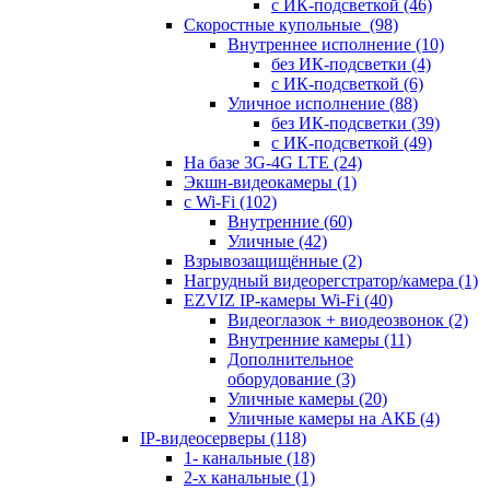
с ИК-подсветкой
(46)
Скоростные купольные
(98)
Внутреннее исполнение
(10)
без ИК-подсветки
(4)
с ИК-подсветкой
(6)
Уличное исполнение
(88)
без ИК-подсветки
(39)
с ИК-подсветкой
(49)
На базе 3G-4G LTE
(24)
Экшн-видеокамеры
(1)
с Wi-Fi
(102)
Внутренние
(60)
Уличные
(42)
Взрывозащищённые
(2)
Нагрудный видеорегстратор/камера
(1)
EZVIZ IP-камеры Wi-Fi
(40)
Видеоглазок + виодеозвонок
(2)
Внутренние камеры
(11)
Дополнительное
оборудование
(3)
Уличные камеры
(20)
Уличные камеры на АКБ
(4)
IP-видеосерверы
(118)
1- канальные
(18)
2-х канальные
(1)