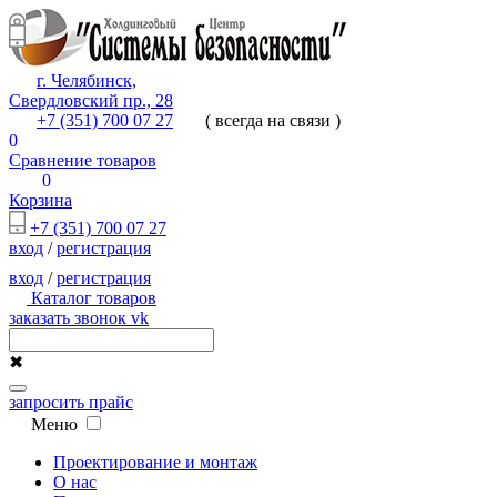
г. Челябинск,
Свердловский пр., 28
+7 (351) 700 07 27
( всегда на связи )
0
Сравнение товаров
0
Корзина
+7 (351) 700 07 27
вход
/
регистрация
вход
/
регистрация
Каталог товаров
заказать звонок
vk
✖
запросить прайс
Меню
Проектирование и монтаж
О нас