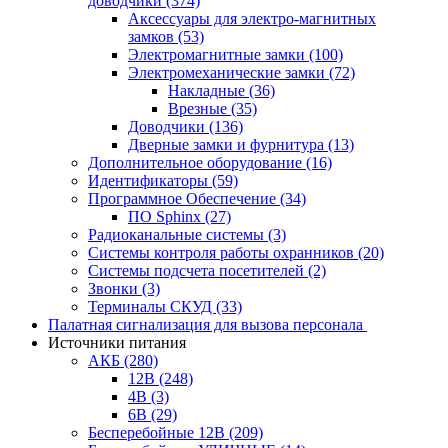
доводчики
(374)
Аксессуары для электро-магнитных
замков
(53)
Электромагнитные замки
(100)
Электромеханические замки
(72)
Накладные
(36)
Врезные
(35)
Доводчики
(136)
Дверные замки и фурнитура
(13)
Дополнительное оборудование
(16)
Идентификаторы
(59)
Программное Обеспечение
(34)
ПО Sphinx
(27)
Радиоканальные системы
(3)
Системы контроля работы охранников
(20)
Системы подсчета посетителей
(2)
Звонки
(3)
Терминалы СКУД
(33)
Палатная сигнализация для вызова персонала
Источники питания
АКБ
(280)
12В
(248)
4В
(3)
6В
(29)
Бесперебойные 12В
(209)