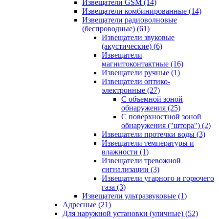
Извещатели GSM
(14)
Извещатели комбинированные
(14)
Извещатели радиоволновые
(беспроводные)
(61)
Извещатели звуковые
(акустические)
(6)
Извещатели
магнитоконтактные
(16)
Извещатели ручные
(1)
Извещатели оптико-
электронные
(27)
С объемной зоной
обнаружения
(25)
С поверхностной зоной
обнаружения ("штора")
(2)
Извещатели протечки воды
(3)
Извещатели температуры и
влажности
(1)
Извещатели тревожной
сигнализации
(3)
Извещатели угарного и горючего
газа
(3)
Извещатели ультразвуковые
(1)
Адресные
(21)
Для наружной установки (уличные)
(52)