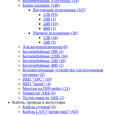
Бесперебойные УЛИЧНЫЕ
(14)
Блоки питания
(146)
Внутреннее исполнение
(107)
12В
(95)
19В
(1)
24В
(10)
48В
(1)
Уличное исполнение
(39)
12В
(34)
24В
(5)
Для видеонаблюдения
(8)
Бесперебойные 18В
(2)
Бесперебойные 220В
(24)
Бесперебойные 24В
(36)
Бесперебойные 48В
(2)
Вспомогательные устройства для источников
питания
(32)
ИБП "APC"
(19)
ИБП "Ippon"
(4)
Монтаж на DIN-рейку
(21)
Термостат АКБ
(6)
Тестер емкости АКБ
(2)
Кабель, провода и аксессуары
Кабель судовой
(6)
Кабель LAN ("витая пара")
(63)