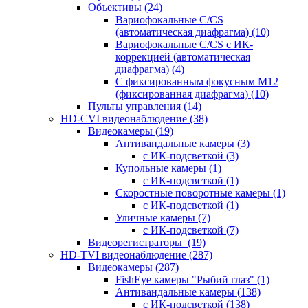
Объективы
(24)
Вариофокальные C/CS
(автоматическая диафрагма)
(10)
Вариофокальные C/CS с ИК-
коррекцией (автоматическая
диафрагма)
(4)
С фиксированным фокусным М12
(фиксированная диафрагма)
(10)
Пульты управления
(14)
HD-CVI видеонаблюдение
(38)
Видеокамеры
(19)
Антивандальные камеры
(3)
с ИК-подсветкой
(3)
Купольные камеры
(1)
с ИК-подсветкой
(1)
Скоростные поворотные камеры
(1)
с ИК-подсветкой
(1)
Уличные камеры
(7)
с ИК-подсветкой
(7)
Видеорегистраторы
(19)
HD-TVI видеонаблюдение
(287)
Видеокамеры
(287)
FishEye камеры "Рыбий глаз"
(1)
Антивандальные камеры
(138)
с ИК-подсветкой
(138)