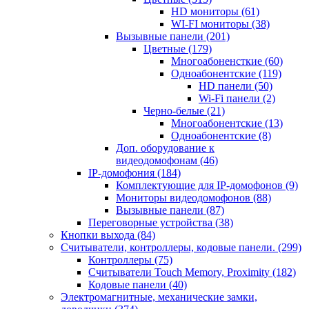
HD мониторы
(61)
WI-FI мониторы
(38)
Вызывные панели
(201)
Цветные
(179)
Многоабоненсткие
(60)
Одноабонентские
(119)
HD панели
(50)
Wi-Fi панели
(2)
Черно-белые
(21)
Многоабонентские
(13)
Одноабонентские
(8)
Доп. оборудование к
видеодомофонам
(46)
IP-домофония
(184)
Комплектующие для IP-домофонов
(9)
Мониторы видеодомофонов
(88)
Вызывные панели
(87)
Переговорные устройства
(38)
Кнопки выхода
(84)
Считыватели, контроллеры, кодовые панели.
(299)
Контроллеры
(75)
Считыватели Touch Memory, Proximity
(182)
Кодовые панели
(40)
Электромагнитные, механические замки,