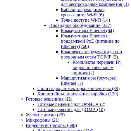
для беспроводных комплектов
(3)
Кабели, переходники,
грозозащита Wi-Fi
(6)
Точка доступа Wi-Fi
(14)
Проводное оборудование
(327)
Коммутаторы Ethernet
(64)
Коммутаторы Ethernet с
поддержкой PoE (питание по
Ethernet)
(260)
Комплекты передачи видео по
проводным сетям TCP/IP
(2)
Комплекты передачи IP-
видео по кабельным
линиям
(2)
Маршрутизаторы (роутеры)
Ethernet
(1)
Сплиттеры, инжекторы, конвертеры
(39)
Кронштейны, монтажные коробки
(129)
Готовые решениия
(12)
Готовые решения для ОФИСА
(2)
Готовые решения для ДОМА
(10)
Жесткие диски
(25)
Микрофоны
(21)
Видеорегистраторы
(588)
IP-видеорегистраторы
(348)