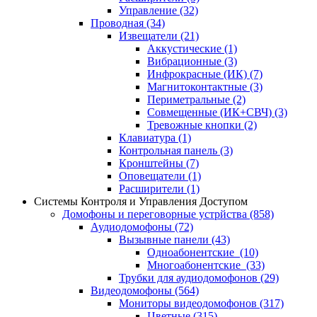
Управление
(32)
Проводная
(34)
Извещатели
(21)
Аккустические
(1)
Вибрационные
(3)
Инфрокрасные (ИК)
(7)
Магнитоконтактные
(3)
Периметральные
(2)
Совмещенные (ИК+СВЧ)
(3)
Тревожные кнопки
(2)
Клавиатура
(1)
Контрольная панель
(3)
Кронштейны
(7)
Оповещатели
(1)
Расширители
(1)
Системы Контроля и Управления Доступом
Домофоны и переговорные устрйства
(858)
Аудиодомофоны
(72)
Вызывные панели
(43)
Одноабонентские
(10)
Многоабонентские
(33)
Трубки для аудиодомофонов
(29)
Видеодомофоны
(564)
Мониторы видеодомофонов
(317)
Цветные
(315)