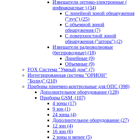
Извещатели оптико-электронные (
инфракрасные )
(34)
С линейной зоной обнаружения
("луч")
(25)
С объемной зоной
обнаружения
(7)
С поверхностной зоной
обнаружения ("штора")
(2)
Извещатели радиоволновые
(беспроводные)
(18)
Линейные
(9)
Объемные
(9)
FOX Система "Умный дом"
(7)
Интегрированная система "ОРИОН"
"Болид"
(210)
Приборы приемно-контрольные для ОПС
(398)
Дополнительное оборудование
(128)
Приборы GSM
(107)
4 зоны
(17)
9 зон
(1)
24 зоны
(4)
Дополнительное оборудование
(27)
12 зон
(4)
16 зон
(6)
2 зоны и менее
(5)