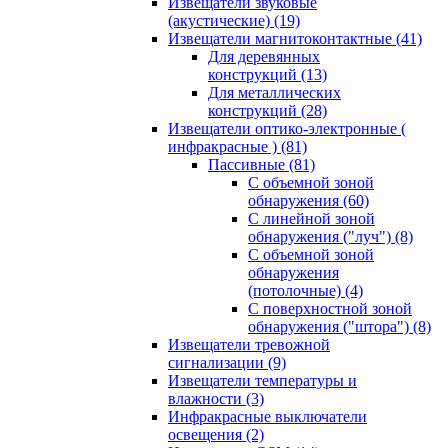
Извещатели звуковые
(акустические)
(19)
Извещатели магнитоконтактные
(41)
Для деревянных
конструкций
(13)
Для металлических
конструкций
(28)
Извещатели оптико-электронные (
инфракрасные )
(81)
Пассивные
(81)
С объемной зоной
обнаружения
(60)
С линейной зоной
обнаружения ("луч")
(8)
С объемной зоной
обнаружения
(потолочные)
(4)
С поверхностной зоной
обнаружения ("штора")
(8)
Извещатели тревожной
сигнализации
(9)
Извещатели температуры и
влажности
(3)
Инфракрасные выключатели
освещения
(2)