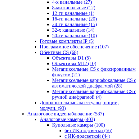
4-х канальные
(27)
8-ми канальные
(12)
12-ти канальные
(1)
16-ти канальные
(20)
24-ти канальные
(15)
32-х канальные
(14)
50-ти канальные
(10)
Готовые комплекты IP
(5)
Программное обеспечение
(107)
Обективы CS
(68)
Объективы D1
(5)
Объективы M12
(10)
Мегапиксельные CS c фиксированным
фокусом
(21)
Мегапиксельные вариофокальные CS c
автоматической диафрагмой
(28)
Мегапиксельные вариофокальные CS c
ручной диафрагмой
(4)
Дополнительные аксессуары, опции,
модули.
(93)
Аналоговое видеонаблюдение
(587)
Аналоговые камеры
(403)
Купольные камеры
(100)
без ИК-подсветки
(56)
с ИК-подсветкой
(44)