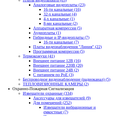
Платы видеозахвата
(63)
Аналоговые видеоплаты
(23)
16-ти канальные
(16)
32-х канальные
(4)
4-х канальные
(1)
8-ми канальные
(2)
Аппаратная компрессия
(5)
Аудиоплаты
(1)
Гибридные и IP-видеоплаты
(7)
16-ти канальные
(7)
Платы видеонаблюдения "Линия"
(22)
Программная компрессия
(5)
Термокожухи
(41)
Внешнее питание 12В
(16)
Внешнее питание 220В
(20)
Внешнее питание 24В
(2)
С питанием по PoE
(3)
Беспроводное видеонаблюдение (радиоканал)
(5)
ТЕПЛОВИЗИОННЫЕ КАМЕРЫ
(2)
Охранно-Пожарная Сигнализация
Извещатели охранные
(334)
Аксессуары для извещателей
(9)
Для помещений
(252)
Извещатели вибрационные и
емкостные
(7)