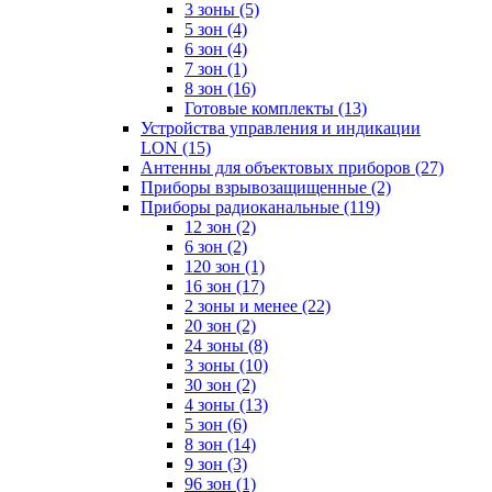
3 зоны
(5)
5 зон
(4)
6 зон
(4)
7 зон
(1)
8 зон
(16)
Готовые комплекты
(13)
Устройства управления и индикации
LON
(15)
Антенны для объектовых приборов
(27)
Приборы взрывозащищенные
(2)
Приборы радиоканальные
(119)
12 зон
(2)
6 зон
(2)
120 зон
(1)
16 зон
(17)
2 зоны и менее
(22)
20 зон
(2)
24 зоны
(8)
3 зоны
(10)
30 зон
(2)
4 зоны
(13)
5 зон
(6)
8 зон
(14)
9 зон
(3)
96 зон
(1)