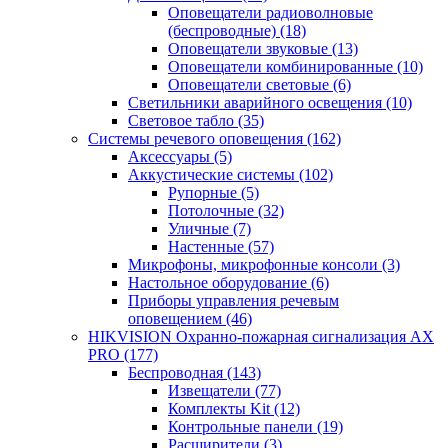
Оповещатели радиоволновые
(беспроводные)
(18)
Оповещатели звуковые
(13)
Оповещатели комбинированные
(10)
Оповещатели световые
(6)
Светильники аварийного освещения
(10)
Световое табло
(35)
Системы речевого оповещения
(162)
Аксессуары
(5)
Аккустические системы
(102)
Рупорные
(5)
Потолочные
(32)
Уличные
(7)
Настенные
(57)
Микрофоны, микрофонные консоли
(3)
Настольное оборудование
(6)
Приборы управления речевым
оповещением
(46)
HIKVISION Охранно-пожарная сигнализация AX
PRO
(177)
Беспроводная
(143)
Извещатели
(77)
Комплекты Kit
(12)
Контрольные панели
(19)
Расширители
(3)