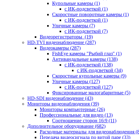
Купольные камеры
(1)
с ИК-подсветкой
(1)
Скоростные поворотные камеры
(1)
с ИК-подсветкой
(1)
Уличные камеры
(7)
с ИК-подсветкой
(7)
Видеорегистраторы
(19)
HD-TVI видеонаблюдение
(287)
Видеокамеры
(287)
FishEye камеры "Рыбий глаз"
(1)
Антивандальные камеры
(138)
с ИК-подсветкой
(138)
с ИК-подсветкой
(34)
Скоростные купольные камеры
(9)
Уличные камеры
(127)
с ИК-подсветкой
(127)
Фиксированные малогабаритные
(5)
HD-SDI видеонаблюдение
(43)
Мониторы видеонаблюдения
(39)
Мониторы компьютерные
(26)
Профессиональные для видео
(13)
Соотношение сторон 16:9
(11)
Дополнительное оборудование
(682)
Расходные материалы для видеонаблюдения
(
Передача видеосигнала по витой паре
(33)