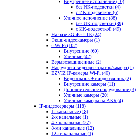
Внутреннее исполнение
(10)
без ИК-подсветки
(4)
с ИК-подсветкой
(6)
Уличное исполнение
(88)
без ИК-подсветки
(39)
с ИК-подсветкой
(49)
На базе 3G-4G LTE
(24)
Экшн-видеокамеры
(1)
с Wi-Fi
(102)
Внутренние
(60)
Уличные
(42)
Взрывозащищённые
(2)
Нагрудный видеорегстратор/камера
(1)
EZVIZ IP-камеры Wi-Fi
(40)
Видеоглазок + виодеозвонок
(2)
Внутренние камеры
(11)
Дополнительное оборудование
(3)
Уличные камеры
(20)
Уличные камеры на АКБ
(4)
IP-видеосерверы
(118)
1- канальные
(18)
2-х канальные
(1)
4-х канальные
(27)
8-ми канальные
(12)
12-ти канальные
(1)