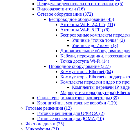
Передача видеосигнала по оптоволокну
(5)
Видеоразветвители
(16)
Сетевое оборудование
(372)
Беспроводное оборудование
(45)
Антенны Wi-Fi 2,4 ГГц
(11)
Антенны Wi-Fi 5 ГГц
(6)
Беспроводные комплекты передачи
Уличные "точка-точка"
(2)
Уличные до 7 камер
(3)
Дополнительное оборудование дл
Кабели, переходники, грозозащита
Точка доступа Wi-Fi
(14)
Проводное оборудование
(327)
Коммутаторы Ethernet
(64)
Коммутаторы Ethernet с поддержко
Комплекты передачи видео по пр
Комплекты передачи IP-вид
Маршрутизаторы (роутеры) Ethern
Сплиттеры, инжекторы, конвертеры
(39)
Кронштейны, монтажные коробки
(129)
Готовые решениия
(12)
Готовые решения для ОФИСА
(2)
Готовые решения для ДОМА
(10)
Жесткие диски
(25)
Микрофоны
(21)