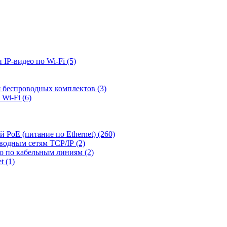
 IP-видео по Wi-Fi
(5)
я беспроводных комплектов
(3)
 Wi-Fi
(6)
й PoE (питание по Ethernet)
(260)
оводным сетям TCP/IP
(2)
ео по кабельным линиям
(2)
et
(1)