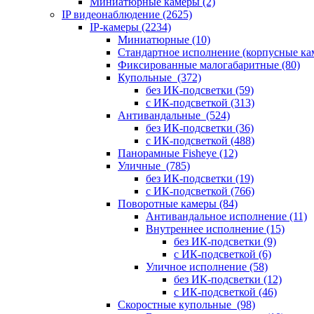
Миниатюрные камеры
(2)
IP видеонаблюдение
(2625)
IP-камеры
(2234)
Миниатюрные
(10)
Стандартное исполнение (корпусные к
Фиксированные малогабаритные
(80)
Купольные
(372)
без ИК-подсветки
(59)
с ИК-подсветкой
(313)
Антивандальные
(524)
без ИК-подсветки
(36)
с ИК-подсветкой
(488)
Панорамные Fisheye
(12)
Уличные
(785)
без ИК-подсветки
(19)
с ИК-подсветкой
(766)
Поворотные камеры
(84)
Антивандальное исполнение
(11)
Внутреннее исполнение
(15)
без ИК-подсветки
(9)
с ИК-подсветкой
(6)
Уличное исполнение
(58)
без ИК-подсветки
(12)
с ИК-подсветкой
(46)
Скоростные купольные
(98)