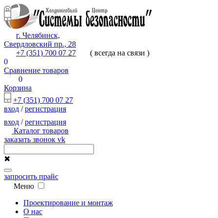
г. Челябинск,
Свердловский пр., 28
+7 (351) 700 07 27
( всегда на связи )
0
Сравнение товаров
0
Корзина
+7 (351) 700 07 27
вход
/
регистрация
вход
/
регистрация
Каталог товаров
заказать звонок
vk
✖
запросить прайс
Меню
Проектирование и монтаж
О нас