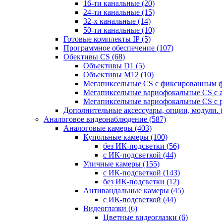
16-ти канальные
(20)
24-ти канальные
(15)
32-х канальные
(14)
50-ти канальные
(10)
Готовые комплекты IP
(5)
Программное обеспечение
(107)
Обективы CS
(68)
Объективы D1
(5)
Объективы M12
(10)
Мегапиксельные CS c фиксированным 
Мегапиксельные вариофокальные CS c 
Мегапиксельные вариофокальные CS c 
Дополнительные аксессуары, опции, модули.
Аналоговое видеонаблюдение
(587)
Аналоговые камеры
(403)
Купольные камеры
(100)
без ИК-подсветки
(56)
с ИК-подсветкой
(44)
Уличные камеры
(155)
с ИК-подсветкой
(143)
без ИК-подсветки
(12)
Антивандальные камеры
(45)
с ИК-подсветкой
(44)
Видеоглазки
(6)
Цветные видеоглазки
(6)