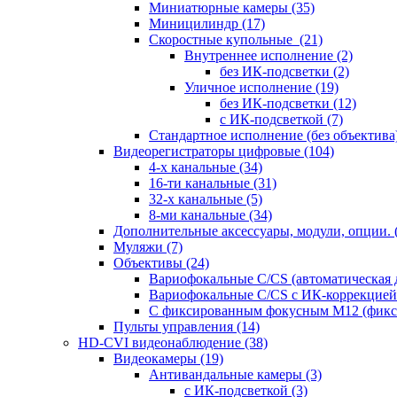
Миниатюрные камеры
(35)
Миницилиндр
(17)
Скоростные купольные
(21)
Внутреннее исполнение
(2)
без ИК-подсветки
(2)
Уличное исполнение
(19)
без ИК-подсветки
(12)
с ИК-подсветкой
(7)
Стандартное исполнение (без объектива
Видеорегистраторы цифровые
(104)
4-х канальные
(34)
16-ти канальные
(31)
32-х канальные
(5)
8-ми канальные
(34)
Дополнительные аксессуары, модули, опции.
Муляжи
(7)
Объективы
(24)
Вариофокальные C/CS (автоматическая
Вариофокальные C/CS с ИК-коррекцией 
С фиксированным фокусным М12 (фикс
Пульты управления
(14)
HD-CVI видеонаблюдение
(38)
Видеокамеры
(19)
Антивандальные камеры
(3)
с ИК-подсветкой
(3)