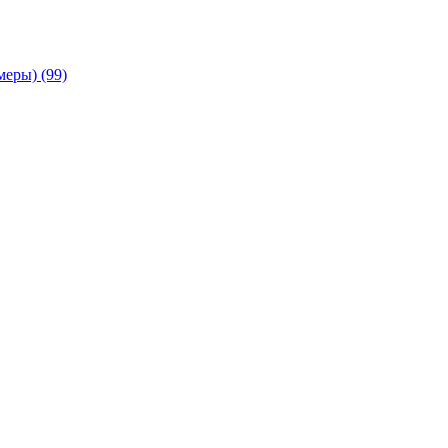
амеры)
(99)