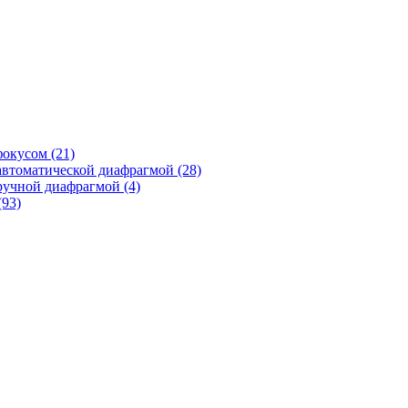
фокусом
(21)
автоматической диафрагмой
(28)
ручной диафрагмой
(4)
(93)