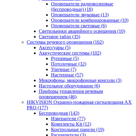
Оповещатели радиоволновые
(беспроводные)
(18)
Оповещатели звуковые
(13)
Оповещатели комбинированные
(10)
Оповещатели световые
(6)
Светильники аварийного освещения
(10)
Световое табло
(35)
Системы речевого оповещения
(162)
Аксессуары
(5)
Аккустические системы
(102)
Рупорные
(5)
Потолочные
(32)
Уличные
(7)
Настенные
(57)
Микрофоны, микрофонные консоли
(3)
Настольное оборудование
(6)
Приборы управления речевым
оповещением
(46)
HIKVISION Охранно-пожарная сигнализация AX
PRO
(177)
Беспроводная
(143)
Извещатели
(77)
Комплекты Kit
(12)
Контрольные панели
(19)
Расширители
(3)