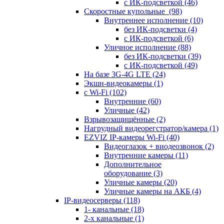
с ИК-подсветкой
(46)
Скоростные купольные
(98)
Внутреннее исполнение
(10)
без ИК-подсветки
(4)
с ИК-подсветкой
(6)
Уличное исполнение
(88)
без ИК-подсветки
(39)
с ИК-подсветкой
(49)
На базе 3G-4G LTE
(24)
Экшн-видеокамеры
(1)
с Wi-Fi
(102)
Внутренние
(60)
Уличные
(42)
Взрывозащищённые
(2)
Нагрудный видеорегстратор/камера
(1)
EZVIZ IP-камеры Wi-Fi
(40)
Видеоглазок + виодеозвонок
(2)
Внутренние камеры
(11)
Дополнительное
оборудование
(3)
Уличные камеры
(20)
Уличные камеры на АКБ
(4)
IP-видеосерверы
(118)
1- канальные
(18)
2-х канальные
(1)