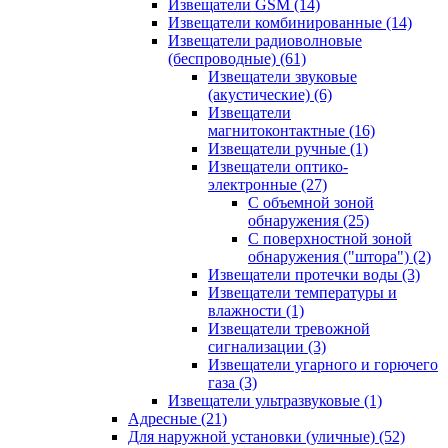
Извещатели GSM
(14)
Извещатели комбинированные
(14)
Извещатели радиоволновые
(беспроводные)
(61)
Извещатели звуковые
(акустические)
(6)
Извещатели
магнитоконтактные
(16)
Извещатели ручные
(1)
Извещатели оптико-
электронные
(27)
С объемной зоной
обнаружения
(25)
С поверхностной зоной
обнаружения ("штора")
(2)
Извещатели протечки воды
(3)
Извещатели температуры и
влажности
(1)
Извещатели тревожной
сигнализации
(3)
Извещатели угарного и горючего
газа
(3)
Извещатели ультразвуковые
(1)
Адресные
(21)
Для наружной установки (уличные)
(52)