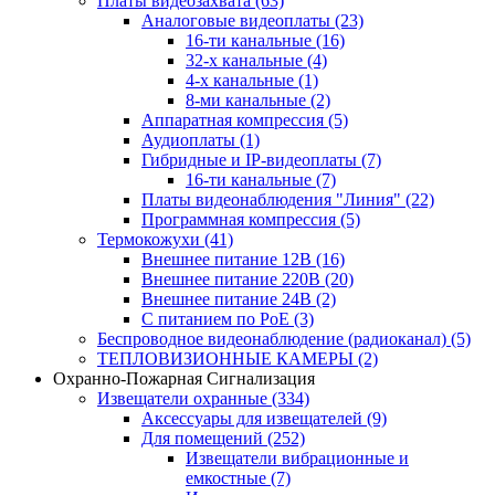
Платы видеозахвата
(63)
Аналоговые видеоплаты
(23)
16-ти канальные
(16)
32-х канальные
(4)
4-х канальные
(1)
8-ми канальные
(2)
Аппаратная компрессия
(5)
Аудиоплаты
(1)
Гибридные и IP-видеоплаты
(7)
16-ти канальные
(7)
Платы видеонаблюдения "Линия"
(22)
Программная компрессия
(5)
Термокожухи
(41)
Внешнее питание 12В
(16)
Внешнее питание 220В
(20)
Внешнее питание 24В
(2)
С питанием по PoE
(3)
Беспроводное видеонаблюдение (радиоканал)
(5)
ТЕПЛОВИЗИОННЫЕ КАМЕРЫ
(2)
Охранно-Пожарная Сигнализация
Извещатели охранные
(334)
Аксессуары для извещателей
(9)
Для помещений
(252)
Извещатели вибрационные и
емкостные
(7)