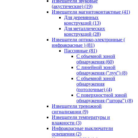
Извещатели звуковые
(акустические)
(19)
Извещатели магнитоконтактные
(41)
Для деревянных
конструкций
(13)
Для металлических
конструкций
(28)
Извещатели оптико-электронные (
инфракрасные )
(81)
Пассивные
(81)
С объемной зоной
обнаружения
(60)
С линейной зоной
обнаружения ("луч")
(8)
С объемной зоной
обнаружения
(потолочные)
(4)
С поверхностной зоной
обнаружения ("штора")
(8)
Извещатели тревожной
сигнализации
(9)
Извещатели температуры и
влажности
(3)
Инфракрасные выключатели
освещения
(2)