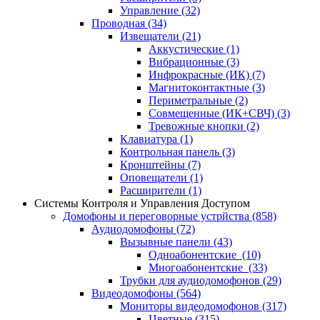
Управление
(32)
Проводная
(34)
Извещатели
(21)
Аккустические
(1)
Вибрационные
(3)
Инфрокрасные (ИК)
(7)
Магнитоконтактные
(3)
Периметральные
(2)
Совмещенные (ИК+СВЧ)
(3)
Тревожные кнопки
(2)
Клавиатура
(1)
Контрольная панель
(3)
Кронштейны
(7)
Оповещатели
(1)
Расширители
(1)
Системы Контроля и Управления Доступом
Домофоны и переговорные устрйства
(858)
Аудиодомофоны
(72)
Вызывные панели
(43)
Одноабонентские
(10)
Многоабонентские
(33)
Трубки для аудиодомофонов
(29)
Видеодомофоны
(564)
Мониторы видеодомофонов
(317)
Цветные
(315)