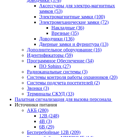
доводчики
(374)
Аксессуары для электро-магнитных
замков
(53)
Электромагнитные замки
(100)
Электромеханические замки
(72)
Накладные
(36)
Врезные
(35)
Доводчики
(136)
Дверные замки и фурнитура
(13)
Дополнительное оборудование
(16)
Идентификаторы
(59)
Программное Обеспечение
(34)
ПО Sphinx
(27)
Радиоканальные системы
(3)
Системы контроля работы охранников
(20)
Системы подсчета посетителей
(2)
Звонки
(3)
Терминалы СКУД
(33)
Палатная сигнализация для вызова персонала
Источники питания
АКБ
(280)
12В
(248)
4В
(3)
6В
(29)
Бесперебойные 12В
(209)