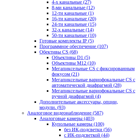
4-х канальные
(27)
8-ми канальные
(12)
12-ти канальные
(1)
16-ти канальные
(20)
24-ти канальные
(15)
32-х канальные
(14)
50-ти канальные
(10)
Готовые комплекты IP
(5)
Программное обеспечение
(107)
Обективы CS
(68)
Объективы D1
(5)
Объективы M12
(10)
Мегапиксельные CS c фиксированным
фокусом
(21)
Мегапиксельные вариофокальные CS c
автоматической диафрагмой
(28)
Мегапиксельные вариофокальные CS c
ручной диафрагмой
(4)
Дополнительные аксессуары, опции,
модули.
(93)
Аналоговое видеонаблюдение
(587)
Аналоговые камеры
(403)
Купольные камеры
(100)
без ИК-подсветки
(56)
с ИК-подсветкой
(44)