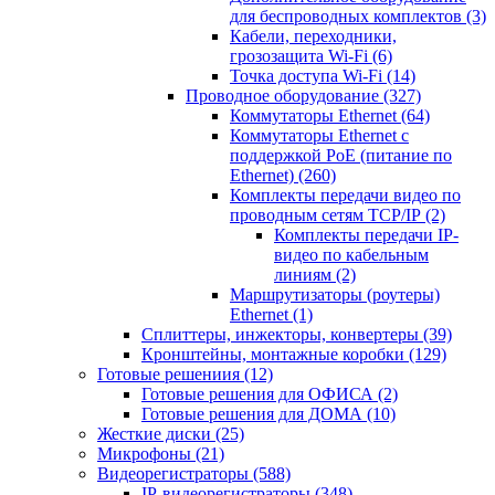
для беспроводных комплектов
(3)
Кабели, переходники,
грозозащита Wi-Fi
(6)
Точка доступа Wi-Fi
(14)
Проводное оборудование
(327)
Коммутаторы Ethernet
(64)
Коммутаторы Ethernet с
поддержкой PoE (питание по
Ethernet)
(260)
Комплекты передачи видео по
проводным сетям TCP/IP
(2)
Комплекты передачи IP-
видео по кабельным
линиям
(2)
Маршрутизаторы (роутеры)
Ethernet
(1)
Сплиттеры, инжекторы, конвертеры
(39)
Кронштейны, монтажные коробки
(129)
Готовые решениия
(12)
Готовые решения для ОФИСА
(2)
Готовые решения для ДОМА
(10)
Жесткие диски
(25)
Микрофоны
(21)
Видеорегистраторы
(588)
IP-видеорегистраторы
(348)