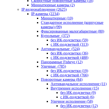
Скоростные поворотные камеры
(18)
Миниатюрные камеры
(2)
IP видеонаблюдение
(2625)
IP-камеры
(2234)
Миниатюрные
(10)
Стандартное исполнение (корпусные
камеры)
(99)
Фиксированные малогабаритные
(80)
Купольные
(372)
без ИК-подсветки
(59)
с ИК-подсветкой
(313)
Антивандальные
(524)
без ИК-подсветки
(36)
с ИК-подсветкой
(488)
Панорамные Fisheye
(12)
Уличные
(785)
без ИК-подсветки
(19)
с ИК-подсветкой
(766)
Поворотные камеры
(84)
Антивандальное исполнение
(11)
Внутреннее исполнение
(15)
без ИК-подсветки
(9)
с ИК-подсветкой
(6)
Уличное исполнение
(58)
без ИК-подсветки
(12)