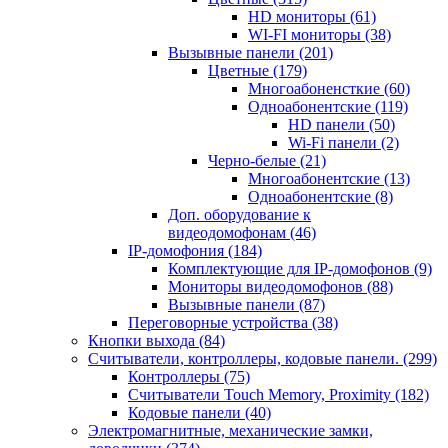
HD мониторы
(61)
WI-FI мониторы
(38)
Вызывные панели
(201)
Цветные
(179)
Многоабоненсткие
(60)
Одноабонентские
(119)
HD панели
(50)
Wi-Fi панели
(2)
Черно-белые
(21)
Многоабонентские
(13)
Одноабонентские
(8)
Доп. оборудование к
видеодомофонам
(46)
IP-домофония
(184)
Комплектующие для IP-домофонов
(9)
Мониторы видеодомофонов
(88)
Вызывные панели
(87)
Переговорные устройства
(38)
Кнопки выхода
(84)
Считыватели, контроллеры, кодовые панели.
(299)
Контроллеры
(75)
Считыватели Touch Memory, Proximity
(182)
Кодовые панели
(40)
Электромагнитные, механические замки,