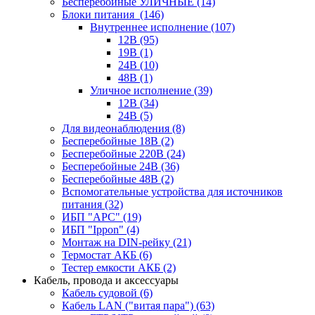
Бесперебойные УЛИЧНЫЕ
(14)
Блоки питания
(146)
Внутреннее исполнение
(107)
12В
(95)
19В
(1)
24В
(10)
48В
(1)
Уличное исполнение
(39)
12В
(34)
24В
(5)
Для видеонаблюдения
(8)
Бесперебойные 18В
(2)
Бесперебойные 220В
(24)
Бесперебойные 24В
(36)
Бесперебойные 48В
(2)
Вспомогательные устройства для источников
питания
(32)
ИБП "APC"
(19)
ИБП "Ippon"
(4)
Монтаж на DIN-рейку
(21)
Термостат АКБ
(6)
Тестер емкости АКБ
(2)
Кабель, провода и аксессуары
Кабель судовой
(6)
Кабель LAN ("витая пара")
(63)