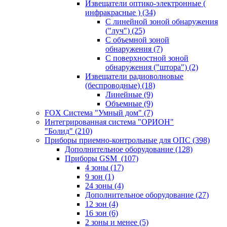
Извещатели оптико-электронные (
инфракрасные )
(34)
С линейной зоной обнаружения
("луч")
(25)
С объемной зоной
обнаружения
(7)
С поверхностной зоной
обнаружения ("штора")
(2)
Извещатели радиоволновые
(беспроводные)
(18)
Линейные
(9)
Объемные
(9)
FOX Система "Умный дом"
(7)
Интегрированная система "ОРИОН"
"Болид"
(210)
Приборы приемно-контрольные для ОПС
(398)
Дополнительное оборудование
(128)
Приборы GSM
(107)
4 зоны
(17)
9 зон
(1)
24 зоны
(4)
Дополнительное оборудование
(27)
12 зон
(4)
16 зон
(6)
2 зоны и менее
(5)