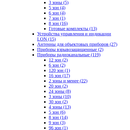
3 зоны
(5)
5 зон
(4)
6 зон
(4)
7 зон
(1)
8 зон
(16)
Готовые комплекты
(13)
Устройства управления и индикации
LON
(15)
Антенны для объектовых приборов
(27)
Приборы взрывозащищенные
(2)
Приборы радиоканальные
(119)
12 зон
(2)
6 зон
(2)
120 зон
(1)
16 зон
(17)
2 зоны и менее
(22)
20 зон
(2)
24 зоны
(8)
3 зоны
(10)
30 зон
(2)
4 зоны
(13)
5 зон
(6)
8 зон
(14)
9 зон
(3)
96 зон
(1)