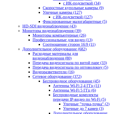
с ИК-подсветкой
(34)
Скоростные купольные камеры
(9)
Уличные камеры
(127)
с ИК-подсветкой
(127)
Фиксированные малогабаритные
(5)
HD-SDI видеонаблюдение
(43)
Мониторы видеонаблюдения
(39)
Мониторы компьютерные
(26)
Профессиональные для видео
(13)
Соотношение сторон 16:9
(11)
Дополнительное оборудование
(682)
Расходные материалы для
видеонаблюдения
(80)
Передача видеосигнала по витой паре
(33)
Передача видеосигнала по оптоволокну
(5)
Видеоразветвители
(16)
Сетевое оборудование
(372)
Беспроводное оборудование
(45)
Антенны Wi-Fi 2,4 ГГц
(11)
Антенны Wi-Fi 5 ГГц
(6)
Беспроводные комплекты
передачи IP-видео по Wi-Fi
(5)
Уличные "точка-точка"
(2)
Уличные до 7 камер
(3)
Дополнительное оборудование