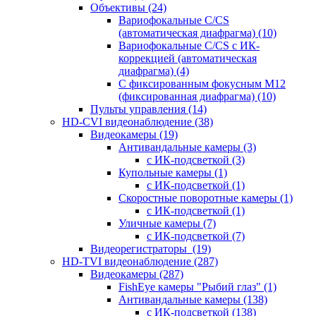
Объективы
(24)
Вариофокальные C/CS
(автоматическая диафрагма)
(10)
Вариофокальные C/CS с ИК-
коррекцией (автоматическая
диафрагма)
(4)
С фиксированным фокусным М12
(фиксированная диафрагма)
(10)
Пульты управления
(14)
HD-CVI видеонаблюдение
(38)
Видеокамеры
(19)
Антивандальные камеры
(3)
с ИК-подсветкой
(3)
Купольные камеры
(1)
с ИК-подсветкой
(1)
Скоростные поворотные камеры
(1)
с ИК-подсветкой
(1)
Уличные камеры
(7)
с ИК-подсветкой
(7)
Видеорегистраторы
(19)
HD-TVI видеонаблюдение
(287)
Видеокамеры
(287)
FishEye камеры "Рыбий глаз"
(1)
Антивандальные камеры
(138)
с ИК-подсветкой
(138)