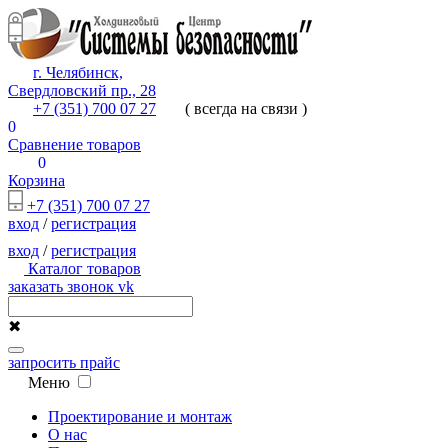
г. Челябинск,
Свердловский пр., 28
+7 (351) 700 07 27
( всегда на связи )
0
Сравнение товаров
0
Корзина
+7 (351) 700 07 27
вход
/
регистрация
вход
/
регистрация
Каталог товаров
заказать звонок
vk
✖
запросить прайс
Меню
Проектирование и монтаж
О нас