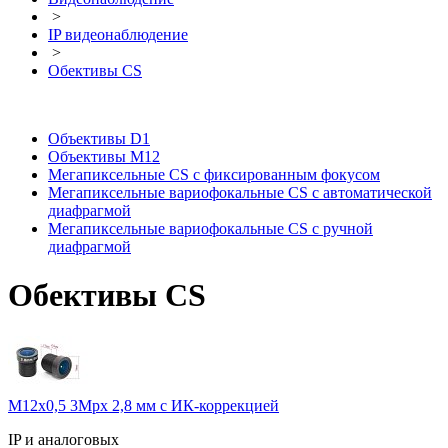
>
IP видеонаблюдение
>
Обективы CS
Объективы D1
Объективы M12
Мегапиксельные CS c фиксированным фокусом
Мегапиксельные вариофокальные CS c автоматической
диафрагмой
Мегапиксельные вариофокальные CS c ручной
диафрагмой
Обективы CS
M12x0,5 3Mpx 2,8 мм c ИК-коррекцией
IP и аналоговых