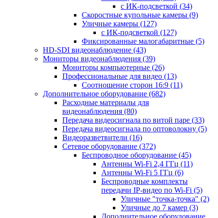
с ИК-подсветкой
(34)
Скоростные купольные камеры
(9)
Уличные камеры
(127)
с ИК-подсветкой
(127)
Фиксированные малогабаритные
(5)
HD-SDI видеонаблюдение
(43)
Мониторы видеонаблюдения
(39)
Мониторы компьютерные
(26)
Профессиональные для видео
(13)
Соотношение сторон 16:9
(11)
Дополнительное оборудование
(682)
Расходные материалы для
видеонаблюдения
(80)
Передача видеосигнала по витой паре
(33)
Передача видеосигнала по оптоволокну
(5)
Видеоразветвители
(16)
Сетевое оборудование
(372)
Беспроводное оборудование
(45)
Антенны Wi-Fi 2,4 ГГц
(11)
Антенны Wi-Fi 5 ГГц
(6)
Беспроводные комплекты
передачи IP-видео по Wi-Fi
(5)
Уличные "точка-точка"
(2)
Уличные до 7 камер
(3)
Дополнительное оборудование