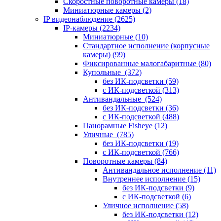
Скоростные поворотные камеры
(18)
Миниатюрные камеры
(2)
IP видеонаблюдение
(2625)
IP-камеры
(2234)
Миниатюрные
(10)
Стандартное исполнение (корпусные
камеры)
(99)
Фиксированные малогабаритные
(80)
Купольные
(372)
без ИК-подсветки
(59)
с ИК-подсветкой
(313)
Антивандальные
(524)
без ИК-подсветки
(36)
с ИК-подсветкой
(488)
Панорамные Fisheye
(12)
Уличные
(785)
без ИК-подсветки
(19)
с ИК-подсветкой
(766)
Поворотные камеры
(84)
Антивандальное исполнение
(11)
Внутреннее исполнение
(15)
без ИК-подсветки
(9)
с ИК-подсветкой
(6)
Уличное исполнение
(58)
без ИК-подсветки
(12)