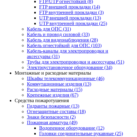
FTP/UTP огнестойкий
(8)
FTP внешней прокладки
(14)
FTP внутренней прокладки
(3)
UTP внешней прокладки
(13)
UTP внутренней прокладки
(25)
Кабель для ОПС
(31)
Кабель и провод силовой
(33)
Кабель для видеонаблюдения
(28)
Кабель огнестойкий для ОПС
(103)
Кабель-каналы для электропроводки и
аксессуары
(31)
Трубы для электропроводки и аксессуары
(51)
Электроустановочное оборудование
(34)
Монтажные и расходные материалы
Шкафы телекоммуникационные
(46)
Коммутационные изделия
(13)
Расходные материалы
(15)
Крепежные изделия
(67)
Средства пожаротушения
Гидранты пожарные
(13)
Огнезащитные составы
(18)
Знаки безопасности
(2)
Пожарная арматура
(49)
Водопенное оборудование
(12)
Головки соединительные рукавные
(25)