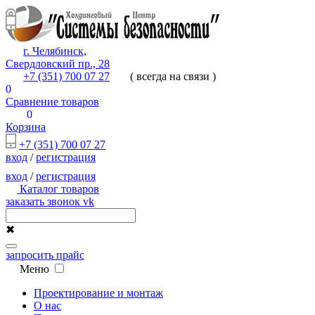
г. Челябинск,
Свердловский пр., 28
+7 (351) 700 07 27
( всегда на связи )
0
Сравнение товаров
0
Корзина
+7 (351) 700 07 27
вход
/
регистрация
вход
/
регистрация
Каталог товаров
заказать звонок
vk
✖
запросить прайс
Меню
Проектирование и монтаж
О нас