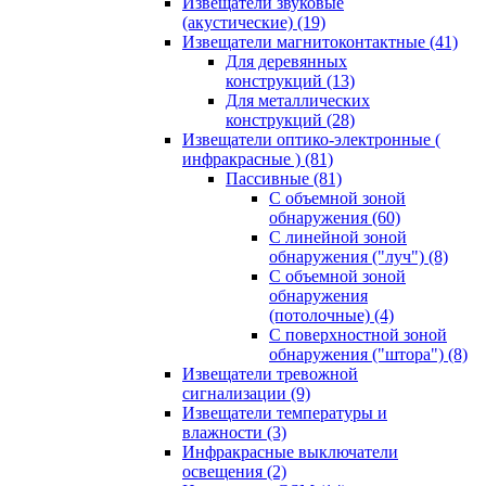
Извещатели звуковые
(акустические)
(19)
Извещатели магнитоконтактные
(41)
Для деревянных
конструкций
(13)
Для металлических
конструкций
(28)
Извещатели оптико-электронные (
инфракрасные )
(81)
Пассивные
(81)
С объемной зоной
обнаружения
(60)
С линейной зоной
обнаружения ("луч")
(8)
С объемной зоной
обнаружения
(потолочные)
(4)
С поверхностной зоной
обнаружения ("штора")
(8)
Извещатели тревожной
сигнализации
(9)
Извещатели температуры и
влажности
(3)
Инфракрасные выключатели
освещения
(2)