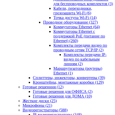
для беспроводных комплектов
(3)
Кабели, переходники,
грозозащита Wi-Fi
(6)
Точка доступа Wi-Fi
(14)
Проводное оборудование
(327)
Коммутаторы Ethernet
(64)
Коммутаторы Ethernet с
поддержкой PoE (питание по
Ethernet)
(260)
Комплекты передачи видео по
проводным сетям TCP/IP
(2)
Комплекты передачи IP-
видео по кабельным
линиям
(2)
Маршрутизаторы (роутеры)
Ethernet
(1)
Сплиттеры, инжекторы, конвертеры
(39)
Кронштейны, монтажные коробки
(129)
Готовые решениия
(12)
Готовые решения для ОФИСА
(2)
Готовые решения для ДОМА
(10)
Жесткие диски
(25)
Микрофоны
(21)
Видеорегистраторы
(588)
IP-видеорегистраторы
(348)