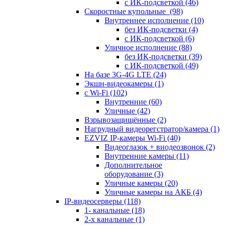
с ИК-подсветкой
(46)
Скоростные купольные
(98)
Внутреннее исполнение
(10)
без ИК-подсветки
(4)
с ИК-подсветкой
(6)
Уличное исполнение
(88)
без ИК-подсветки
(39)
с ИК-подсветкой
(49)
На базе 3G-4G LTE
(24)
Экшн-видеокамеры
(1)
с Wi-Fi
(102)
Внутренние
(60)
Уличные
(42)
Взрывозащищённые
(2)
Нагрудный видеорегстратор/камера
(1)
EZVIZ IP-камеры Wi-Fi
(40)
Видеоглазок + виодеозвонок
(2)
Внутренние камеры
(11)
Дополнительное
оборудование
(3)
Уличные камеры
(20)
Уличные камеры на АКБ
(4)
IP-видеосерверы
(118)
1- канальные
(18)
2-х канальные
(1)