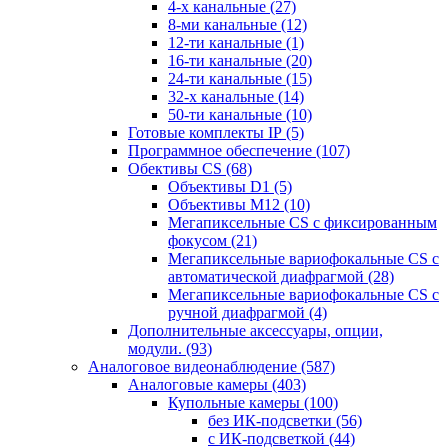
4-х канальные
(27)
8-ми канальные
(12)
12-ти канальные
(1)
16-ти канальные
(20)
24-ти канальные
(15)
32-х канальные
(14)
50-ти канальные
(10)
Готовые комплекты IP
(5)
Программное обеспечение
(107)
Обективы CS
(68)
Объективы D1
(5)
Объективы M12
(10)
Мегапиксельные CS c фиксированным
фокусом
(21)
Мегапиксельные вариофокальные CS c
автоматической диафрагмой
(28)
Мегапиксельные вариофокальные CS c
ручной диафрагмой
(4)
Дополнительные аксессуары, опции,
модули.
(93)
Аналоговое видеонаблюдение
(587)
Аналоговые камеры
(403)
Купольные камеры
(100)
без ИК-подсветки
(56)
с ИК-подсветкой
(44)