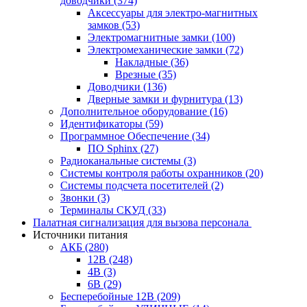
доводчики
(374)
Аксессуары для электро-магнитных
замков
(53)
Электромагнитные замки
(100)
Электромеханические замки
(72)
Накладные
(36)
Врезные
(35)
Доводчики
(136)
Дверные замки и фурнитура
(13)
Дополнительное оборудование
(16)
Идентификаторы
(59)
Программное Обеспечение
(34)
ПО Sphinx
(27)
Радиоканальные системы
(3)
Системы контроля работы охранников
(20)
Системы подсчета посетителей
(2)
Звонки
(3)
Терминалы СКУД
(33)
Палатная сигнализация для вызова персонала
Источники питания
АКБ
(280)
12В
(248)
4В
(3)
6В
(29)
Бесперебойные 12В
(209)