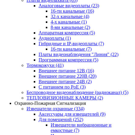
Платы видеозахвата
(63)
Аналоговые видеоплаты
(23)
16-ти канальные
(16)
32-х канальные
(4)
4-х канальные
(1)
8-ми канальные
(2)
Аппаратная компрессия
(5)
Аудиоплаты
(1)
Гибридные и IP-видеоплаты
(7)
16-ти канальные
(7)
Платы видеонаблюдения "Линия"
(22)
Программная компрессия
(5)
Термокожухи
(41)
Внешнее питание 12В
(16)
Внешнее питание 220В
(20)
Внешнее питание 24В
(2)
С питанием по PoE
(3)
Беспроводное видеонаблюдение (радиоканал)
(5)
ТЕПЛОВИЗИОННЫЕ КАМЕРЫ
(2)
Охранно-Пожарная Сигнализация
Извещатели охранные
(334)
Аксессуары для извещателей
(9)
Для помещений
(252)
Извещатели вибрационные и
емкостные
(7)