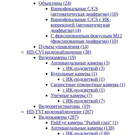
Объективы
(24)
Вариофокальные C/CS
(автоматическая диафрагма)
(10)
Вариофокальные C/CS с ИК-
коррекцией (автоматическая
диафрагма)
(4)
С фиксированным фокусным М12
(фиксированная диафрагма)
(10)
Пульты управления
(14)
HD-CVI видеонаблюдение
(38)
Видеокамеры
(19)
Антивандальные камеры
(3)
с ИК-подсветкой
(3)
Купольные камеры
(1)
с ИК-подсветкой
(1)
Скоростные поворотные камеры
(1)
с ИК-подсветкой
(1)
Уличные камеры
(7)
с ИК-подсветкой
(7)
Видеорегистраторы
(19)
HD-TVI видеонаблюдение
(287)
Видеокамеры
(287)
FishEye камеры "Рыбий глаз"
(1)
Антивандальные камеры
(138)
с ИК-подсветкой
(138)