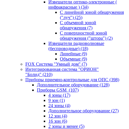
Извещатели оптико-электронные (
инфракрасные )
(34)
С линейной зоной обнаружения
("луч")
(25)
С объемной зоной
обнаружения
(7)
С поверхностной зоной
обнаружения ("штора")
(2)
Извещатели радиоволновые
(беспроводные)
(18)
Линейные
(9)
Объемные
(9)
FOX Система "Умный дом"
(7)
Интегрированная система "ОРИОН"
"Болид"
(210)
Приборы приемно-контрольные для ОПС
(398)
Дополнительное оборудование
(128)
Приборы GSM
(107)
4 зоны
(17)
9 зон
(1)
24 зоны
(4)
Дополнительное оборудование
(27)
12 зон
(4)
16 зон
(6)
2 зоны и менее
(5)