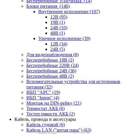
Бесперебойные УЛИЧНЫЕ
(14)
Блоки питания
(146)
Внутреннее исполнение
(107)
12В
(95)
19В
(1)
24В
(10)
48В
(1)
Уличное исполнение
(39)
12В
(34)
24В
(5)
Для видеонаблюдения
(8)
Бесперебойные 18В
(2)
Бесперебойные 220В
(24)
Бесперебойные 24В
(36)
Бесперебойные 48В
(2)
Вспомогательные устройства для источников
питания
(32)
ИБП "APC"
(19)
ИБП "Ippon"
(4)
Монтаж на DIN-рейку
(21)
Термостат АКБ
(6)
Тестер емкости АКБ
(2)
Кабель, провода и аксессуары
Кабель судовой
(6)
Кабель LAN ("витая пара")
(63)