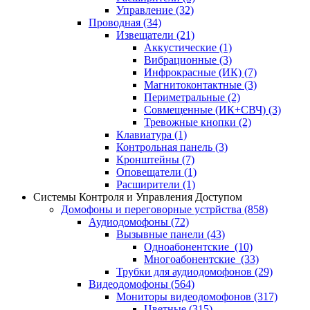
Управление
(32)
Проводная
(34)
Извещатели
(21)
Аккустические
(1)
Вибрационные
(3)
Инфрокрасные (ИК)
(7)
Магнитоконтактные
(3)
Периметральные
(2)
Совмещенные (ИК+СВЧ)
(3)
Тревожные кнопки
(2)
Клавиатура
(1)
Контрольная панель
(3)
Кронштейны
(7)
Оповещатели
(1)
Расширители
(1)
Системы Контроля и Управления Доступом
Домофоны и переговорные устрйства
(858)
Аудиодомофоны
(72)
Вызывные панели
(43)
Одноабонентские
(10)
Многоабонентские
(33)
Трубки для аудиодомофонов
(29)
Видеодомофоны
(564)
Мониторы видеодомофонов
(317)
Цветные
(315)