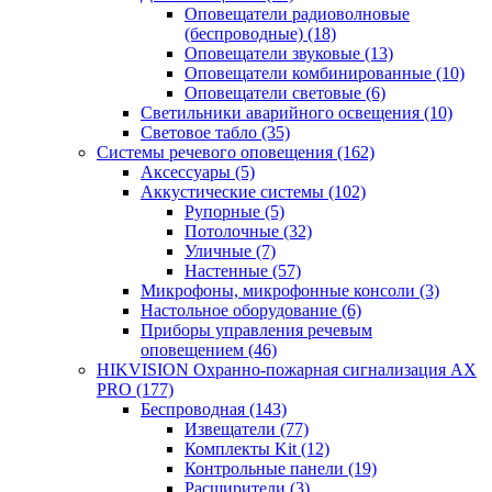
Оповещатели радиоволновые
(беспроводные)
(18)
Оповещатели звуковые
(13)
Оповещатели комбинированные
(10)
Оповещатели световые
(6)
Светильники аварийного освещения
(10)
Световое табло
(35)
Системы речевого оповещения
(162)
Аксессуары
(5)
Аккустические системы
(102)
Рупорные
(5)
Потолочные
(32)
Уличные
(7)
Настенные
(57)
Микрофоны, микрофонные консоли
(3)
Настольное оборудование
(6)
Приборы управления речевым
оповещением
(46)
HIKVISION Охранно-пожарная сигнализация AX
PRO
(177)
Беспроводная
(143)
Извещатели
(77)
Комплекты Kit
(12)
Контрольные панели
(19)
Расширители
(3)