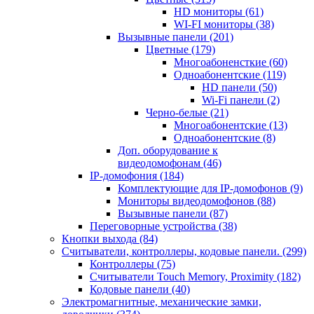
HD мониторы
(61)
WI-FI мониторы
(38)
Вызывные панели
(201)
Цветные
(179)
Многоабоненсткие
(60)
Одноабонентские
(119)
HD панели
(50)
Wi-Fi панели
(2)
Черно-белые
(21)
Многоабонентские
(13)
Одноабонентские
(8)
Доп. оборудование к
видеодомофонам
(46)
IP-домофония
(184)
Комплектующие для IP-домофонов
(9)
Мониторы видеодомофонов
(88)
Вызывные панели
(87)
Переговорные устройства
(38)
Кнопки выхода
(84)
Считыватели, контроллеры, кодовые панели.
(299)
Контроллеры
(75)
Считыватели Touch Memory, Proximity
(182)
Кодовые панели
(40)
Электромагнитные, механические замки,