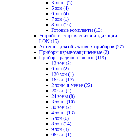
3 зоны
(5)
5 зон
(4)
6 зон
(4)
7 зон
(1)
8 зон
(16)
Готовые комплекты
(13)
Устройства управления и индикации
LON
(15)
Антенны для объектовых приборов
(27)
Приборы взрывозащищенные
(2)
Приборы радиоканальные
(119)
12 зон
(2)
6 зон
(2)
120 зон
(1)
16 зон
(17)
2 зоны и менее
(22)
20 зон
(2)
24 зоны
(8)
3 зоны
(10)
30 зон
(2)
4 зоны
(13)
5 зон
(6)
8 зон
(14)
9 зон
(3)
96 зон
(1)