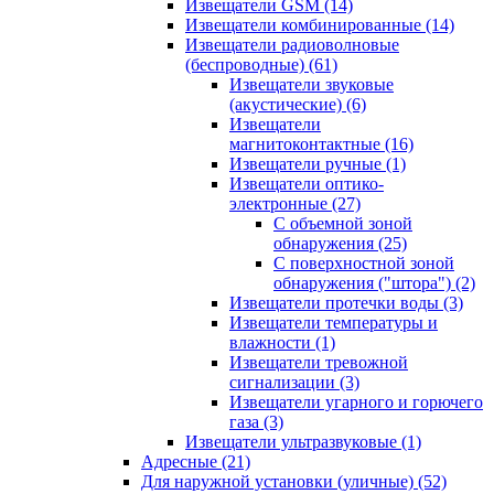
Извещатели GSM
(14)
Извещатели комбинированные
(14)
Извещатели радиоволновые
(беспроводные)
(61)
Извещатели звуковые
(акустические)
(6)
Извещатели
магнитоконтактные
(16)
Извещатели ручные
(1)
Извещатели оптико-
электронные
(27)
С объемной зоной
обнаружения
(25)
С поверхностной зоной
обнаружения ("штора")
(2)
Извещатели протечки воды
(3)
Извещатели температуры и
влажности
(1)
Извещатели тревожной
сигнализации
(3)
Извещатели угарного и горючего
газа
(3)
Извещатели ультразвуковые
(1)
Адресные
(21)
Для наружной установки (уличные)
(52)