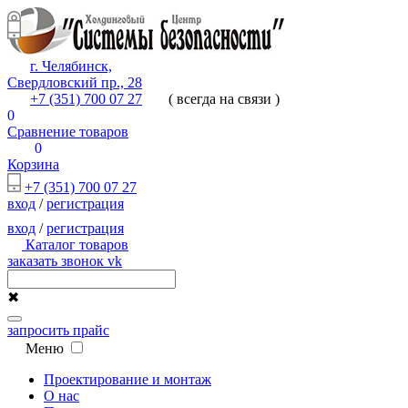
г. Челябинск,
Свердловский пр., 28
+7 (351) 700 07 27
( всегда на связи )
0
Сравнение товаров
0
Корзина
+7 (351) 700 07 27
вход
/
регистрация
вход
/
регистрация
Каталог товаров
заказать звонок
vk
✖
запросить прайс
Меню
Проектирование и монтаж
О нас