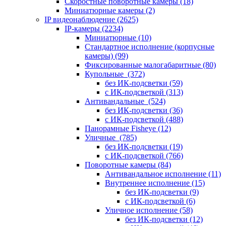
Скоростные поворотные камеры
(18)
Миниатюрные камеры
(2)
IP видеонаблюдение
(2625)
IP-камеры
(2234)
Миниатюрные
(10)
Стандартное исполнение (корпусные
камеры)
(99)
Фиксированные малогабаритные
(80)
Купольные
(372)
без ИК-подсветки
(59)
с ИК-подсветкой
(313)
Антивандальные
(524)
без ИК-подсветки
(36)
с ИК-подсветкой
(488)
Панорамные Fisheye
(12)
Уличные
(785)
без ИК-подсветки
(19)
с ИК-подсветкой
(766)
Поворотные камеры
(84)
Антивандальное исполнение
(11)
Внутреннее исполнение
(15)
без ИК-подсветки
(9)
с ИК-подсветкой
(6)
Уличное исполнение
(58)
без ИК-подсветки
(12)