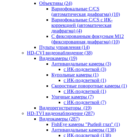
Объективы
(24)
Вариофокальные C/CS
(автоматическая диафрагма)
(10)
Вариофокальные C/CS с ИК-
коррекцией (автоматическая
диафрагма)
(4)
С фиксированным фокусным М12
(фиксированная диафрагма)
(10)
Пульты управления
(14)
HD-CVI видеонаблюдение
(38)
Видеокамеры
(19)
Антивандальные камеры
(3)
с ИК-подсветкой
(3)
Купольные камеры
(1)
с ИК-подсветкой
(1)
Скоростные поворотные камеры
(1)
с ИК-подсветкой
(1)
Уличные камеры
(7)
с ИК-подсветкой
(7)
Видеорегистраторы
(19)
HD-TVI видеонаблюдение
(287)
Видеокамеры
(287)
FishEye камеры "Рыбий глаз"
(1)
Антивандальные камеры
(138)
с ИК-подсветкой
(138)