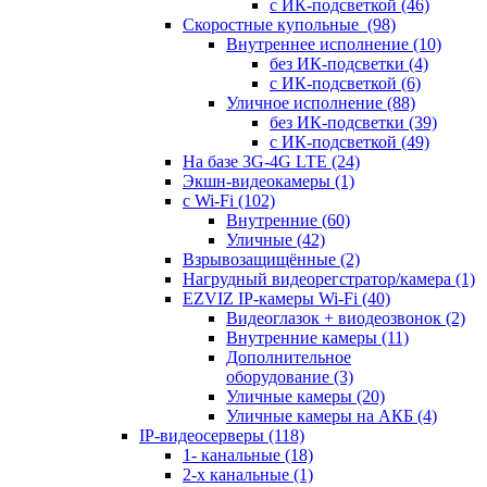
с ИК-подсветкой
(46)
Скоростные купольные
(98)
Внутреннее исполнение
(10)
без ИК-подсветки
(4)
с ИК-подсветкой
(6)
Уличное исполнение
(88)
без ИК-подсветки
(39)
с ИК-подсветкой
(49)
На базе 3G-4G LTE
(24)
Экшн-видеокамеры
(1)
с Wi-Fi
(102)
Внутренние
(60)
Уличные
(42)
Взрывозащищённые
(2)
Нагрудный видеорегстратор/камера
(1)
EZVIZ IP-камеры Wi-Fi
(40)
Видеоглазок + виодеозвонок
(2)
Внутренние камеры
(11)
Дополнительное
оборудование
(3)
Уличные камеры
(20)
Уличные камеры на АКБ
(4)
IP-видеосерверы
(118)
1- канальные
(18)
2-х канальные
(1)