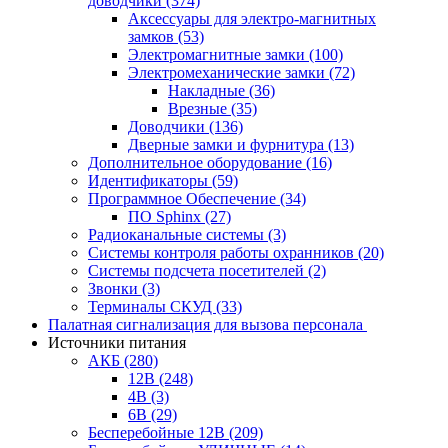
доводчики
(374)
Аксессуары для электро-магнитных
замков
(53)
Электромагнитные замки
(100)
Электромеханические замки
(72)
Накладные
(36)
Врезные
(35)
Доводчики
(136)
Дверные замки и фурнитура
(13)
Дополнительное оборудование
(16)
Идентификаторы
(59)
Программное Обеспечение
(34)
ПО Sphinx
(27)
Радиоканальные системы
(3)
Системы контроля работы охранников
(20)
Системы подсчета посетителей
(2)
Звонки
(3)
Терминалы СКУД
(33)
Палатная сигнализация для вызова персонала
Источники питания
АКБ
(280)
12В
(248)
4В
(3)
6В
(29)
Бесперебойные 12В
(209)