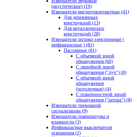
Извещатели звуковые
(акустические)
(19)
Извещатели магнитоконтактные
(41)
Для деревянных
конструкций
(13)
Для металлических
конструкций
(28)
Извещатели оптико-электронные (
инфракрасные )
(81)
Пассивные
(81)
С объемной зоной
обнаружения
(60)
С линейной зоной
обнаружения ("луч")
(8)
С объемной зоной
обнаружения
(потолочные)
(4)
С поверхностной зоной
обнаружения ("штора")
(8)
Извещатели тревожной
сигнализации
(9)
Извещатели температуры и
влажности
(3)
Инфракрасные выключатели
освещения
(2)