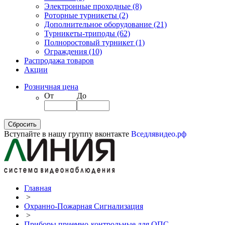
Электронные проходные
(8)
Роторные турникеты
(2)
Дополнительное оборудование
(21)
Турникеты-триподы
(62)
Полноростовый турникет
(1)
Ограждения
(10)
Распродажа товаров
Акции
Розничная цена
От
До
Вступайте в нашу группу вконтакте
Вседлявидео.рф
Главная
>
Охранно-Пожарная Сигнализация
>
Приборы приемно-контрольные для ОПС