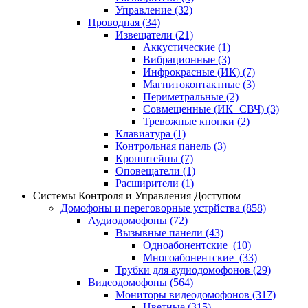
Управление
(32)
Проводная
(34)
Извещатели
(21)
Аккустические
(1)
Вибрационные
(3)
Инфрокрасные (ИК)
(7)
Магнитоконтактные
(3)
Периметральные
(2)
Совмещенные (ИК+СВЧ)
(3)
Тревожные кнопки
(2)
Клавиатура
(1)
Контрольная панель
(3)
Кронштейны
(7)
Оповещатели
(1)
Расширители
(1)
Системы Контроля и Управления Доступом
Домофоны и переговорные устрйства
(858)
Аудиодомофоны
(72)
Вызывные панели
(43)
Одноабонентские
(10)
Многоабонентские
(33)
Трубки для аудиодомофонов
(29)
Видеодомофоны
(564)
Мониторы видеодомофонов
(317)
Цветные
(315)