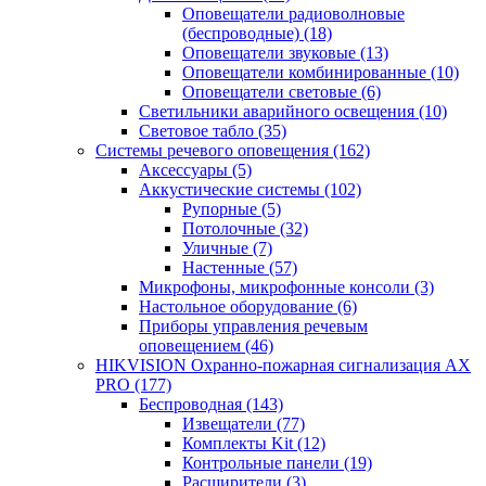
Оповещатели радиоволновые
(беспроводные)
(18)
Оповещатели звуковые
(13)
Оповещатели комбинированные
(10)
Оповещатели световые
(6)
Светильники аварийного освещения
(10)
Световое табло
(35)
Системы речевого оповещения
(162)
Аксессуары
(5)
Аккустические системы
(102)
Рупорные
(5)
Потолочные
(32)
Уличные
(7)
Настенные
(57)
Микрофоны, микрофонные консоли
(3)
Настольное оборудование
(6)
Приборы управления речевым
оповещением
(46)
HIKVISION Охранно-пожарная сигнализация AX
PRO
(177)
Беспроводная
(143)
Извещатели
(77)
Комплекты Kit
(12)
Контрольные панели
(19)
Расширители
(3)