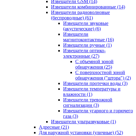
Извещатели GSM
(14)
Извещатели комбинированные
(14)
Извещатели радиоволновые
(беспроводные)
(61)
Извещатели звуковые
(акустические)
(6)
Извещатели
магнитоконтактные
(16)
Извещатели ручные
(1)
Извещатели оптико-
электронные
(27)
С объемной зоной
обнаружения
(25)
С поверхностной зоной
обнаружения ("штора")
(2)
Извещатели протечки воды
(3)
Извещатели температуры и
влажности
(1)
Извещатели тревожной
сигнализации
(3)
Извещатели угарного и горючего
газа
(3)
Извещатели ультразвуковые
(1)
Адресные
(21)
Для наружной установки (уличные)
(52)