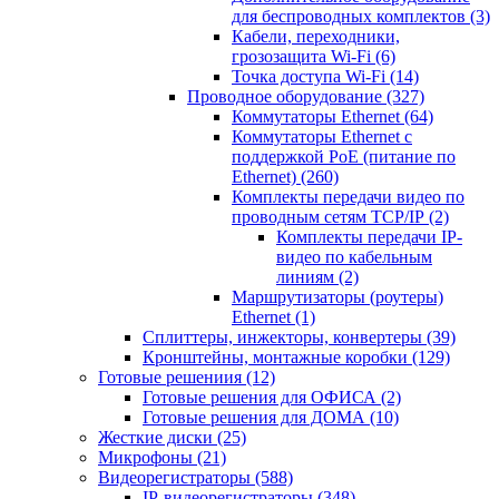
для беспроводных комплектов
(3)
Кабели, переходники,
грозозащита Wi-Fi
(6)
Точка доступа Wi-Fi
(14)
Проводное оборудование
(327)
Коммутаторы Ethernet
(64)
Коммутаторы Ethernet с
поддержкой PoE (питание по
Ethernet)
(260)
Комплекты передачи видео по
проводным сетям TCP/IP
(2)
Комплекты передачи IP-
видео по кабельным
линиям
(2)
Маршрутизаторы (роутеры)
Ethernet
(1)
Сплиттеры, инжекторы, конвертеры
(39)
Кронштейны, монтажные коробки
(129)
Готовые решениия
(12)
Готовые решения для ОФИСА
(2)
Готовые решения для ДОМА
(10)
Жесткие диски
(25)
Микрофоны
(21)
Видеорегистраторы
(588)
IP-видеорегистраторы
(348)