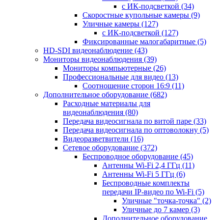
с ИК-подсветкой
(34)
Скоростные купольные камеры
(9)
Уличные камеры
(127)
с ИК-подсветкой
(127)
Фиксированные малогабаритные
(5)
HD-SDI видеонаблюдение
(43)
Мониторы видеонаблюдения
(39)
Мониторы компьютерные
(26)
Профессиональные для видео
(13)
Соотношение сторон 16:9
(11)
Дополнительное оборудование
(682)
Расходные материалы для
видеонаблюдения
(80)
Передача видеосигнала по витой паре
(33)
Передача видеосигнала по оптоволокну
(5)
Видеоразветвители
(16)
Сетевое оборудование
(372)
Беспроводное оборудование
(45)
Антенны Wi-Fi 2,4 ГГц
(11)
Антенны Wi-Fi 5 ГГц
(6)
Беспроводные комплекты
передачи IP-видео по Wi-Fi
(5)
Уличные "точка-точка"
(2)
Уличные до 7 камер
(3)
Дополнительное оборудование