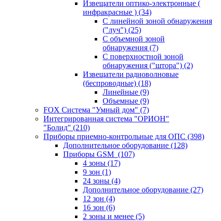
Извещатели оптико-электронные (
инфракрасные )
(34)
С линейной зоной обнаружения
("луч")
(25)
С объемной зоной
обнаружения
(7)
С поверхностной зоной
обнаружения ("штора")
(2)
Извещатели радиоволновые
(беспроводные)
(18)
Линейные
(9)
Объемные
(9)
FOX Система "Умный дом"
(7)
Интегрированная система "ОРИОН"
"Болид"
(210)
Приборы приемно-контрольные для ОПС
(398)
Дополнительное оборудование
(128)
Приборы GSM
(107)
4 зоны
(17)
9 зон
(1)
24 зоны
(4)
Дополнительное оборудование
(27)
12 зон
(4)
16 зон
(6)
2 зоны и менее
(5)