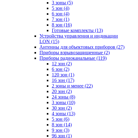
3 зоны
(5)
5 зон
(4)
6 зон
(4)
7 зон
(1)
8 зон
(16)
Готовые комплекты
(13)
Устройства управления и индикации
LON
(15)
Антенны для объектовых приборов
(27)
Приборы взрывозащищенные
(2)
Приборы радиоканальные
(119)
12 зон
(2)
6 зон
(2)
120 зон
(1)
16 зон
(17)
2 зоны и менее
(22)
20 зон
(2)
24 зоны
(8)
3 зоны
(10)
30 зон
(2)
4 зоны
(13)
5 зон
(6)
8 зон
(14)
9 зон
(3)
96 зон
(1)