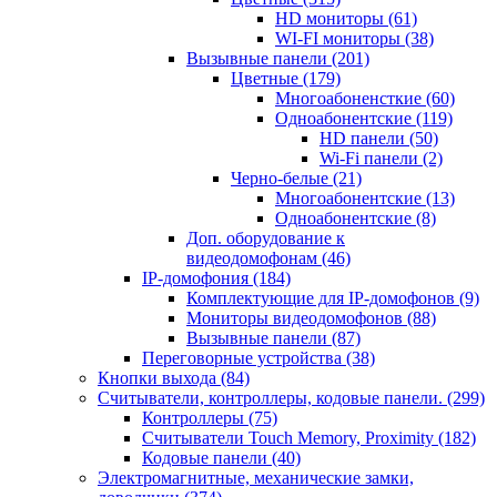
HD мониторы
(61)
WI-FI мониторы
(38)
Вызывные панели
(201)
Цветные
(179)
Многоабоненсткие
(60)
Одноабонентские
(119)
HD панели
(50)
Wi-Fi панели
(2)
Черно-белые
(21)
Многоабонентские
(13)
Одноабонентские
(8)
Доп. оборудование к
видеодомофонам
(46)
IP-домофония
(184)
Комплектующие для IP-домофонов
(9)
Мониторы видеодомофонов
(88)
Вызывные панели
(87)
Переговорные устройства
(38)
Кнопки выхода
(84)
Считыватели, контроллеры, кодовые панели.
(299)
Контроллеры
(75)
Считыватели Touch Memory, Proximity
(182)
Кодовые панели
(40)
Электромагнитные, механические замки,