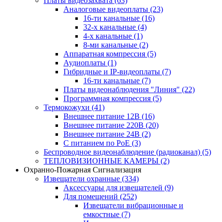
Платы видеозахвата
(63)
Аналоговые видеоплаты
(23)
16-ти канальные
(16)
32-х канальные
(4)
4-х канальные
(1)
8-ми канальные
(2)
Аппаратная компрессия
(5)
Аудиоплаты
(1)
Гибридные и IP-видеоплаты
(7)
16-ти канальные
(7)
Платы видеонаблюдения "Линия"
(22)
Программная компрессия
(5)
Термокожухи
(41)
Внешнее питание 12В
(16)
Внешнее питание 220В
(20)
Внешнее питание 24В
(2)
С питанием по PoE
(3)
Беспроводное видеонаблюдение (радиоканал)
(5)
ТЕПЛОВИЗИОННЫЕ КАМЕРЫ
(2)
Охранно-Пожарная Сигнализация
Извещатели охранные
(334)
Аксессуары для извещателей
(9)
Для помещений
(252)
Извещатели вибрационные и
емкостные
(7)