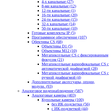
4-х канальные
(27)
8-ми канальные
(12)
12-ти канальные
(1)
16-ти канальные
(20)
24-ти канальные
(15)
32-х канальные
(14)
50-ти канальные
(10)
Готовые комплекты IP
(5)
Программное обеспечение
(107)
Обективы CS
(68)
Объективы D1
(5)
Объективы M12
(10)
Мегапиксельные CS c фиксированным
фокусом
(21)
Мегапиксельные вариофокальные CS c
автоматической диафрагмой
(28)
Мегапиксельные вариофокальные CS c
ручной диафрагмой
(4)
Дополнительные аксессуары, опции,
модули.
(93)
Аналоговое видеонаблюдение
(587)
Аналоговые камеры
(403)
Купольные камеры
(100)
без ИК-подсветки
(56)
с ИК-подсветкой
(44)