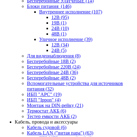
Бесперебойные УЛИЧНЫЕ
(14)
Блоки питания
(146)
Внутреннее исполнение
(107)
12В
(95)
19В
(1)
24В
(10)
48В
(1)
Уличное исполнение
(39)
12В
(34)
24В
(5)
Для видеонаблюдения
(8)
Бесперебойные 18В
(2)
Бесперебойные 220В
(24)
Бесперебойные 24В
(36)
Бесперебойные 48В
(2)
Вспомогательные устройства для источников
питания
(32)
ИБП "APC"
(19)
ИБП "Ippon"
(4)
Монтаж на DIN-рейку
(21)
Термостат АКБ
(6)
Тестер емкости АКБ
(2)
Кабель, провода и аксессуары
Кабель судовой
(6)
Кабель LAN ("витая пара")
(63)