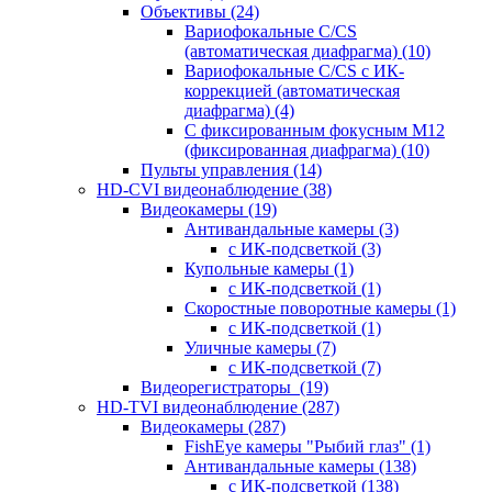
Объективы
(24)
Вариофокальные C/CS
(автоматическая диафрагма)
(10)
Вариофокальные C/CS с ИК-
коррекцией (автоматическая
диафрагма)
(4)
С фиксированным фокусным М12
(фиксированная диафрагма)
(10)
Пульты управления
(14)
HD-CVI видеонаблюдение
(38)
Видеокамеры
(19)
Антивандальные камеры
(3)
с ИК-подсветкой
(3)
Купольные камеры
(1)
с ИК-подсветкой
(1)
Скоростные поворотные камеры
(1)
с ИК-подсветкой
(1)
Уличные камеры
(7)
с ИК-подсветкой
(7)
Видеорегистраторы
(19)
HD-TVI видеонаблюдение
(287)
Видеокамеры
(287)
FishEye камеры "Рыбий глаз"
(1)
Антивандальные камеры
(138)
с ИК-подсветкой
(138)