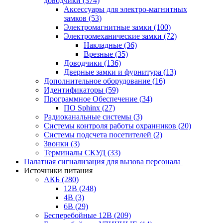
доводчики
(374)
Аксессуары для электро-магнитных
замков
(53)
Электромагнитные замки
(100)
Электромеханические замки
(72)
Накладные
(36)
Врезные
(35)
Доводчики
(136)
Дверные замки и фурнитура
(13)
Дополнительное оборудование
(16)
Идентификаторы
(59)
Программное Обеспечение
(34)
ПО Sphinx
(27)
Радиоканальные системы
(3)
Системы контроля работы охранников
(20)
Системы подсчета посетителей
(2)
Звонки
(3)
Терминалы СКУД
(33)
Палатная сигнализация для вызова персонала
Источники питания
АКБ
(280)
12В
(248)
4В
(3)
6В
(29)
Бесперебойные 12В
(209)