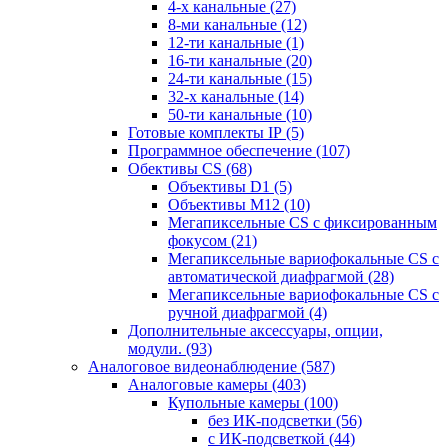
4-х канальные
(27)
8-ми канальные
(12)
12-ти канальные
(1)
16-ти канальные
(20)
24-ти канальные
(15)
32-х канальные
(14)
50-ти канальные
(10)
Готовые комплекты IP
(5)
Программное обеспечение
(107)
Обективы CS
(68)
Объективы D1
(5)
Объективы M12
(10)
Мегапиксельные CS c фиксированным
фокусом
(21)
Мегапиксельные вариофокальные CS c
автоматической диафрагмой
(28)
Мегапиксельные вариофокальные CS c
ручной диафрагмой
(4)
Дополнительные аксессуары, опции,
модули.
(93)
Аналоговое видеонаблюдение
(587)
Аналоговые камеры
(403)
Купольные камеры
(100)
без ИК-подсветки
(56)
с ИК-подсветкой
(44)