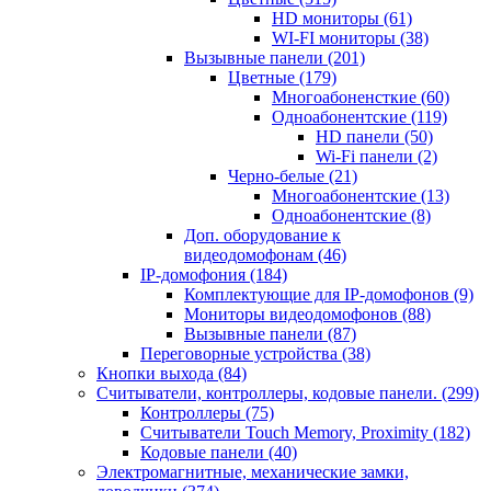
HD мониторы
(61)
WI-FI мониторы
(38)
Вызывные панели
(201)
Цветные
(179)
Многоабоненсткие
(60)
Одноабонентские
(119)
HD панели
(50)
Wi-Fi панели
(2)
Черно-белые
(21)
Многоабонентские
(13)
Одноабонентские
(8)
Доп. оборудование к
видеодомофонам
(46)
IP-домофония
(184)
Комплектующие для IP-домофонов
(9)
Мониторы видеодомофонов
(88)
Вызывные панели
(87)
Переговорные устройства
(38)
Кнопки выхода
(84)
Считыватели, контроллеры, кодовые панели.
(299)
Контроллеры
(75)
Считыватели Touch Memory, Proximity
(182)
Кодовые панели
(40)
Электромагнитные, механические замки,