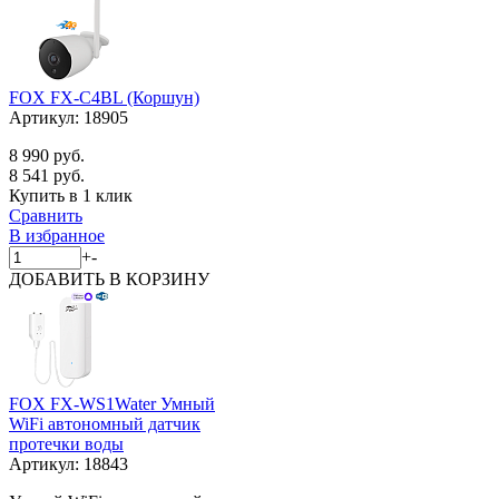
FOX FX-C4BL (Коршун)
Артикул:
18905
8 990 руб.
8 541 руб.
Купить в 1 клик
Сравнить
В избранное
+
-
ДОБАВИТЬ
В КОРЗИНУ
FOX FX-WS1Water Умный
WiFi автономный датчик
протечки воды
Артикул:
18843