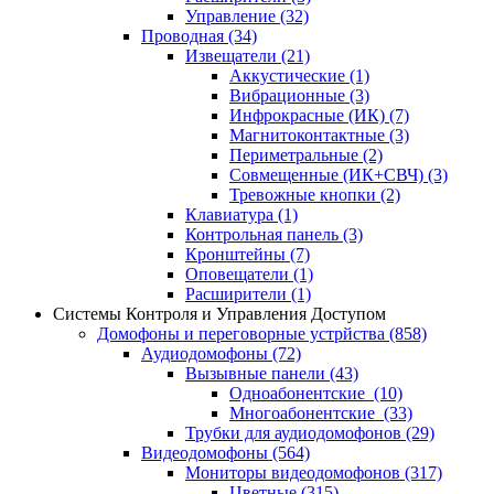
Управление
(32)
Проводная
(34)
Извещатели
(21)
Аккустические
(1)
Вибрационные
(3)
Инфрокрасные (ИК)
(7)
Магнитоконтактные
(3)
Периметральные
(2)
Совмещенные (ИК+СВЧ)
(3)
Тревожные кнопки
(2)
Клавиатура
(1)
Контрольная панель
(3)
Кронштейны
(7)
Оповещатели
(1)
Расширители
(1)
Системы Контроля и Управления Доступом
Домофоны и переговорные устрйства
(858)
Аудиодомофоны
(72)
Вызывные панели
(43)
Одноабонентские
(10)
Многоабонентские
(33)
Трубки для аудиодомофонов
(29)
Видеодомофоны
(564)
Мониторы видеодомофонов
(317)
Цветные
(315)