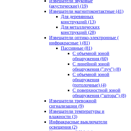
Извещатели звуковые
(акустические)
(19)
Извещатели магнитоконтактные
(41)
Для деревянных
конструкций
(13)
Для металлических
конструкций
(28)
Извещатели оптико-электронные (
инфракрасные )
(81)
Пассивные
(81)
С объемной зоной
обнаружения
(60)
С линейной зоной
обнаружения ("луч")
(8)
С объемной зоной
обнаружения
(потолочные)
(4)
С поверхностной зоной
обнаружения ("штора")
(8)
Извещатели тревожной
сигнализации
(9)
Извещатели температуры и
влажности
(3)
Инфракрасные выключатели
освещения
(2)