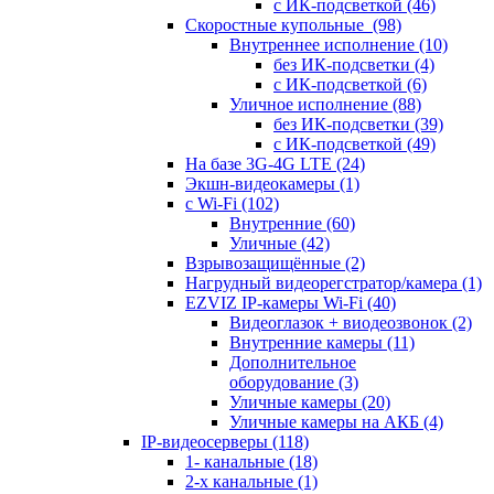
с ИК-подсветкой
(46)
Скоростные купольные
(98)
Внутреннее исполнение
(10)
без ИК-подсветки
(4)
с ИК-подсветкой
(6)
Уличное исполнение
(88)
без ИК-подсветки
(39)
с ИК-подсветкой
(49)
На базе 3G-4G LTE
(24)
Экшн-видеокамеры
(1)
с Wi-Fi
(102)
Внутренние
(60)
Уличные
(42)
Взрывозащищённые
(2)
Нагрудный видеорегстратор/камера
(1)
EZVIZ IP-камеры Wi-Fi
(40)
Видеоглазок + виодеозвонок
(2)
Внутренние камеры
(11)
Дополнительное
оборудование
(3)
Уличные камеры
(20)
Уличные камеры на АКБ
(4)
IP-видеосерверы
(118)
1- канальные
(18)
2-х канальные
(1)