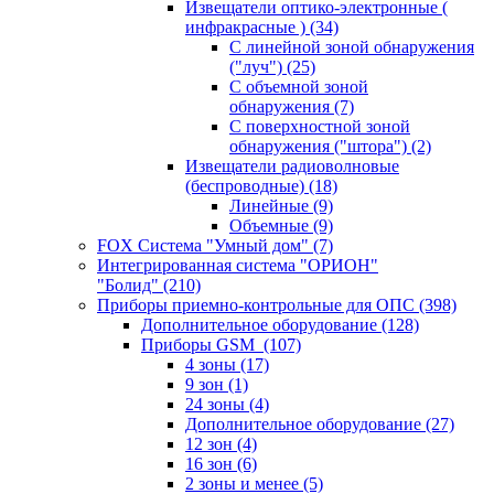
Извещатели оптико-электронные (
инфракрасные )
(34)
С линейной зоной обнаружения
("луч")
(25)
С объемной зоной
обнаружения
(7)
С поверхностной зоной
обнаружения ("штора")
(2)
Извещатели радиоволновые
(беспроводные)
(18)
Линейные
(9)
Объемные
(9)
FOX Система "Умный дом"
(7)
Интегрированная система "ОРИОН"
"Болид"
(210)
Приборы приемно-контрольные для ОПС
(398)
Дополнительное оборудование
(128)
Приборы GSM
(107)
4 зоны
(17)
9 зон
(1)
24 зоны
(4)
Дополнительное оборудование
(27)
12 зон
(4)
16 зон
(6)
2 зоны и менее
(5)