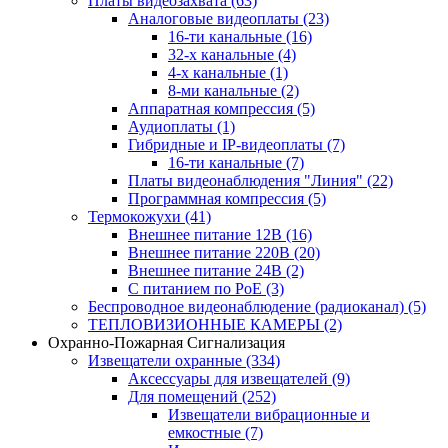
Платы видеозахвата
(63)
Аналоговые видеоплаты
(23)
16-ти канальные
(16)
32-х канальные
(4)
4-х канальные
(1)
8-ми канальные
(2)
Аппаратная компрессия
(5)
Аудиоплаты
(1)
Гибридные и IP-видеоплаты
(7)
16-ти канальные
(7)
Платы видеонаблюдения "Линия"
(22)
Программная компрессия
(5)
Термокожухи
(41)
Внешнее питание 12В
(16)
Внешнее питание 220В
(20)
Внешнее питание 24В
(2)
С питанием по PoE
(3)
Беспроводное видеонаблюдение (радиоканал)
(5)
ТЕПЛОВИЗИОННЫЕ КАМЕРЫ
(2)
Охранно-Пожарная Сигнализация
Извещатели охранные
(334)
Аксессуары для извещателей
(9)
Для помещений
(252)
Извещатели вибрационные и
емкостные
(7)