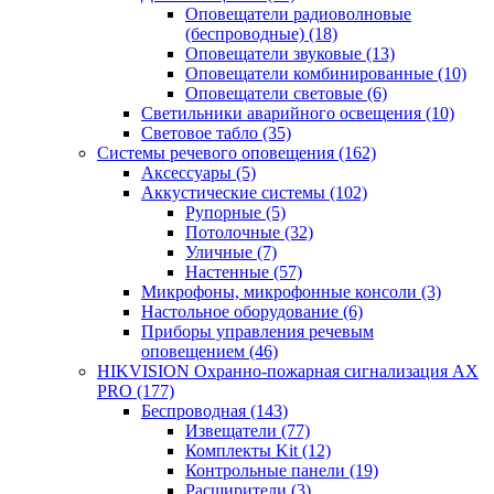
Оповещатели радиоволновые
(беспроводные)
(18)
Оповещатели звуковые
(13)
Оповещатели комбинированные
(10)
Оповещатели световые
(6)
Светильники аварийного освещения
(10)
Световое табло
(35)
Системы речевого оповещения
(162)
Аксессуары
(5)
Аккустические системы
(102)
Рупорные
(5)
Потолочные
(32)
Уличные
(7)
Настенные
(57)
Микрофоны, микрофонные консоли
(3)
Настольное оборудование
(6)
Приборы управления речевым
оповещением
(46)
HIKVISION Охранно-пожарная сигнализация AX
PRO
(177)
Беспроводная
(143)
Извещатели
(77)
Комплекты Kit
(12)
Контрольные панели
(19)
Расширители
(3)