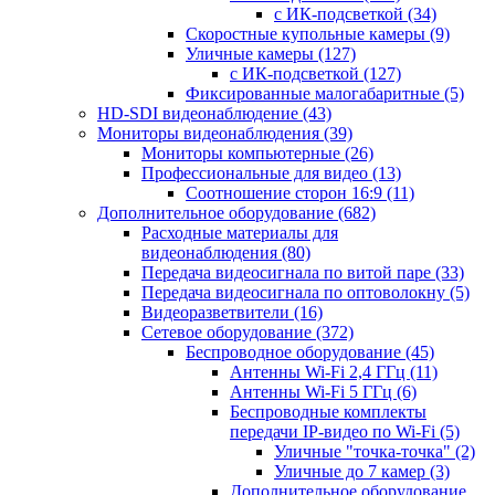
с ИК-подсветкой
(34)
Скоростные купольные камеры
(9)
Уличные камеры
(127)
с ИК-подсветкой
(127)
Фиксированные малогабаритные
(5)
HD-SDI видеонаблюдение
(43)
Мониторы видеонаблюдения
(39)
Мониторы компьютерные
(26)
Профессиональные для видео
(13)
Соотношение сторон 16:9
(11)
Дополнительное оборудование
(682)
Расходные материалы для
видеонаблюдения
(80)
Передача видеосигнала по витой паре
(33)
Передача видеосигнала по оптоволокну
(5)
Видеоразветвители
(16)
Сетевое оборудование
(372)
Беспроводное оборудование
(45)
Антенны Wi-Fi 2,4 ГГц
(11)
Антенны Wi-Fi 5 ГГц
(6)
Беспроводные комплекты
передачи IP-видео по Wi-Fi
(5)
Уличные "точка-точка"
(2)
Уличные до 7 камер
(3)
Дополнительное оборудование