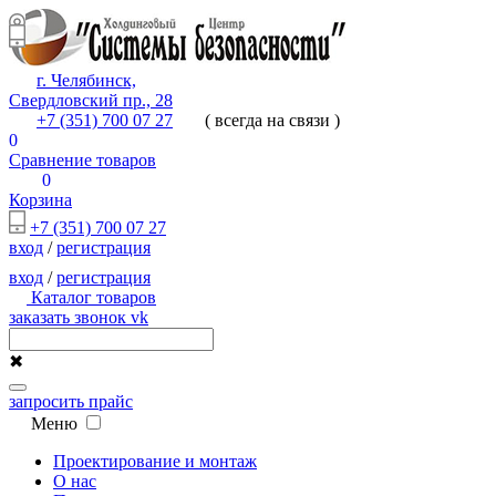
г. Челябинск,
Свердловский пр., 28
+7 (351) 700 07 27
( всегда на связи )
0
Сравнение товаров
0
Корзина
+7 (351) 700 07 27
вход
/
регистрация
вход
/
регистрация
Каталог товаров
заказать звонок
vk
✖
запросить прайс
Меню
Проектирование и монтаж
О нас