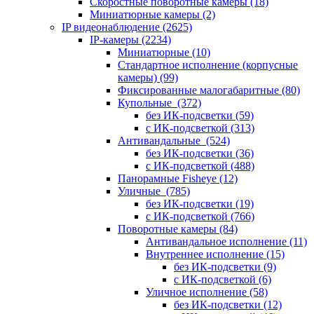
Скоростные поворотные камеры
(18)
Миниатюрные камеры
(2)
IP видеонаблюдение
(2625)
IP-камеры
(2234)
Миниатюрные
(10)
Стандартное исполнение (корпусные
камеры)
(99)
Фиксированные малогабаритные
(80)
Купольные
(372)
без ИК-подсветки
(59)
с ИК-подсветкой
(313)
Антивандальные
(524)
без ИК-подсветки
(36)
с ИК-подсветкой
(488)
Панорамные Fisheye
(12)
Уличные
(785)
без ИК-подсветки
(19)
с ИК-подсветкой
(766)
Поворотные камеры
(84)
Антивандальное исполнение
(11)
Внутреннее исполнение
(15)
без ИК-подсветки
(9)
с ИК-подсветкой
(6)
Уличное исполнение
(58)
без ИК-подсветки
(12)