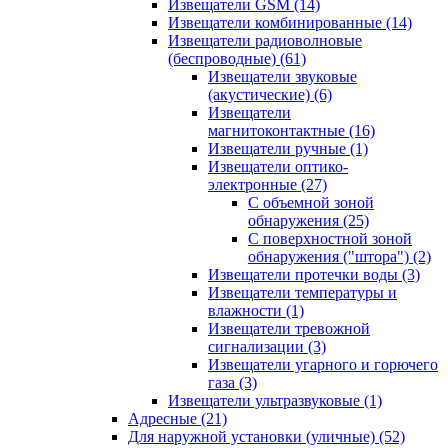
Извещатели GSM
(14)
Извещатели комбинированные
(14)
Извещатели радиоволновые
(беспроводные)
(61)
Извещатели звуковые
(акустические)
(6)
Извещатели
магнитоконтактные
(16)
Извещатели ручные
(1)
Извещатели оптико-
электронные
(27)
С объемной зоной
обнаружения
(25)
С поверхностной зоной
обнаружения ("штора")
(2)
Извещатели протечки воды
(3)
Извещатели температуры и
влажности
(1)
Извещатели тревожной
сигнализации
(3)
Извещатели угарного и горючего
газа
(3)
Извещатели ультразвуковые
(1)
Адресные
(21)
Для наружной установки (уличные)
(52)