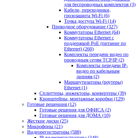
для беспроводных комплектов
(3)
Кабели, переходники,
грозозащита Wi-Fi
(6)
Точка доступа Wi-Fi
(14)
Проводное оборудование
(327)
Коммутаторы Ethernet
(64)
Коммутаторы Ethernet с
поддержкой PoE (питание по
Ethernet)
(260)
Комплекты передачи видео по
проводным сетям TCP/IP
(2)
Комплекты передачи IP-
видео по кабельным
линиям
(2)
Маршрутизаторы (роутеры)
Ethernet
(1)
Сплиттеры, инжекторы, конвертеры
(39)
Кронштейны, монтажные коробки
(129)
Готовые решениия
(12)
Готовые решения для ОФИСА
(2)
Готовые решения для ДОМА
(10)
Жесткие диски
(25)
Микрофоны
(21)
Видеорегистраторы
(588)
IP-видеорегистраторы
(348)