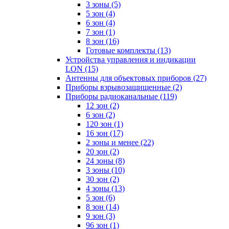
3 зоны
(5)
5 зон
(4)
6 зон
(4)
7 зон
(1)
8 зон
(16)
Готовые комплекты
(13)
Устройства управления и индикации
LON
(15)
Антенны для объектовых приборов
(27)
Приборы взрывозащищенные
(2)
Приборы радиоканальные
(119)
12 зон
(2)
6 зон
(2)
120 зон
(1)
16 зон
(17)
2 зоны и менее
(22)
20 зон
(2)
24 зоны
(8)
3 зоны
(10)
30 зон
(2)
4 зоны
(13)
5 зон
(6)
8 зон
(14)
9 зон
(3)
96 зон
(1)