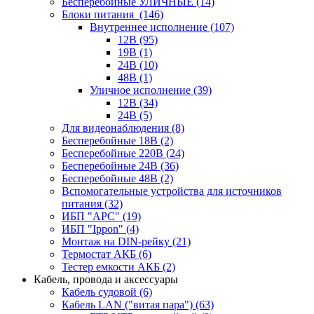
Бесперебойные УЛИЧНЫЕ
(14)
Блоки питания
(146)
Внутреннее исполнение
(107)
12В
(95)
19В
(1)
24В
(10)
48В
(1)
Уличное исполнение
(39)
12В
(34)
24В
(5)
Для видеонаблюдения
(8)
Бесперебойные 18В
(2)
Бесперебойные 220В
(24)
Бесперебойные 24В
(36)
Бесперебойные 48В
(2)
Вспомогательные устройства для источников
питания
(32)
ИБП "APC"
(19)
ИБП "Ippon"
(4)
Монтаж на DIN-рейку
(21)
Термостат АКБ
(6)
Тестер емкости АКБ
(2)
Кабель, провода и аксессуары
Кабель судовой
(6)
Кабель LAN ("витая пара")
(63)