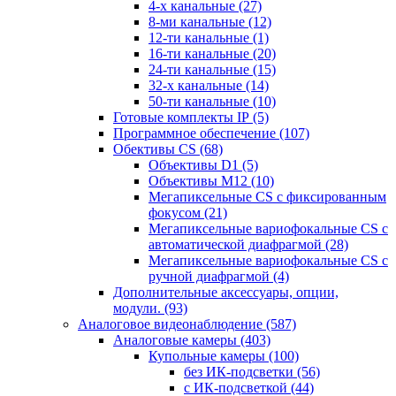
4-х канальные
(27)
8-ми канальные
(12)
12-ти канальные
(1)
16-ти канальные
(20)
24-ти канальные
(15)
32-х канальные
(14)
50-ти канальные
(10)
Готовые комплекты IP
(5)
Программное обеспечение
(107)
Обективы CS
(68)
Объективы D1
(5)
Объективы M12
(10)
Мегапиксельные CS c фиксированным
фокусом
(21)
Мегапиксельные вариофокальные CS c
автоматической диафрагмой
(28)
Мегапиксельные вариофокальные CS c
ручной диафрагмой
(4)
Дополнительные аксессуары, опции,
модули.
(93)
Аналоговое видеонаблюдение
(587)
Аналоговые камеры
(403)
Купольные камеры
(100)
без ИК-подсветки
(56)
с ИК-подсветкой
(44)