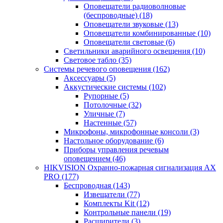
Оповещатели радиоволновые
(беспроводные)
(18)
Оповещатели звуковые
(13)
Оповещатели комбинированные
(10)
Оповещатели световые
(6)
Светильники аварийного освещения
(10)
Световое табло
(35)
Системы речевого оповещения
(162)
Аксессуары
(5)
Аккустические системы
(102)
Рупорные
(5)
Потолочные
(32)
Уличные
(7)
Настенные
(57)
Микрофоны, микрофонные консоли
(3)
Настольное оборудование
(6)
Приборы управления речевым
оповещением
(46)
HIKVISION Охранно-пожарная сигнализация AX
PRO
(177)
Беспроводная
(143)
Извещатели
(77)
Комплекты Kit
(12)
Контрольные панели
(19)
Расширители
(3)