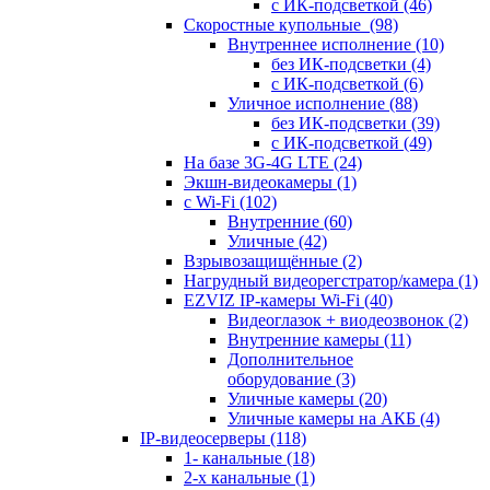
с ИК-подсветкой
(46)
Скоростные купольные
(98)
Внутреннее исполнение
(10)
без ИК-подсветки
(4)
с ИК-подсветкой
(6)
Уличное исполнение
(88)
без ИК-подсветки
(39)
с ИК-подсветкой
(49)
На базе 3G-4G LTE
(24)
Экшн-видеокамеры
(1)
с Wi-Fi
(102)
Внутренние
(60)
Уличные
(42)
Взрывозащищённые
(2)
Нагрудный видеорегстратор/камера
(1)
EZVIZ IP-камеры Wi-Fi
(40)
Видеоглазок + виодеозвонок
(2)
Внутренние камеры
(11)
Дополнительное
оборудование
(3)
Уличные камеры
(20)
Уличные камеры на АКБ
(4)
IP-видеосерверы
(118)
1- канальные
(18)
2-х канальные
(1)