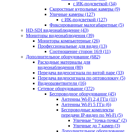
с ИК-подсветкой
(34)
Скоростные купольные камеры
(9)
Уличные камеры
(127)
с ИК-подсветкой
(127)
Фиксированные малогабаритные
(5)
HD-SDI видеонаблюдение
(43)
Мониторы видеонаблюдения
(39)
Мониторы компьютерные
(26)
Профессиональные для видео
(13)
Соотношение сторон 16:9
(11)
Дополнительное оборудование
(682)
Расходные материалы для
видеонаблюдения
(80)
Передача видеосигнала по витой паре
(33)
Передача видеосигнала по оптоволокну
(5)
Видеоразветвители
(16)
Сетевое оборудование
(372)
Беспроводное оборудование
(45)
Антенны Wi-Fi 2,4 ГГц
(11)
Антенны Wi-Fi 5 ГГц
(6)
Беспроводные комплекты
передачи IP-видео по Wi-Fi
(5)
Уличные "точка-точка"
(2)
Уличные до 7 камер
(3)
Дополнительное оборудование