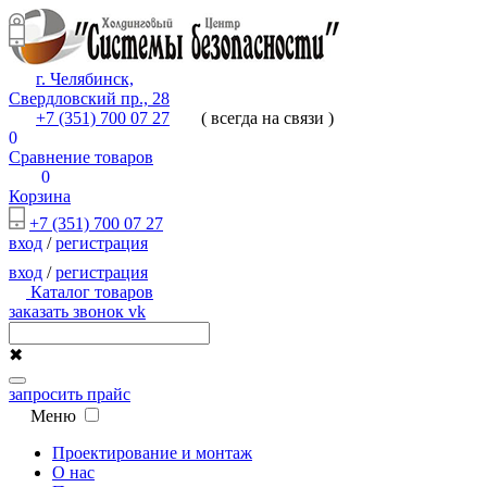
г. Челябинск,
Свердловский пр., 28
+7 (351) 700 07 27
( всегда на связи )
0
Сравнение товаров
0
Корзина
+7 (351) 700 07 27
вход
/
регистрация
вход
/
регистрация
Каталог товаров
заказать звонок
vk
✖
запросить прайс
Меню
Проектирование и монтаж
О нас