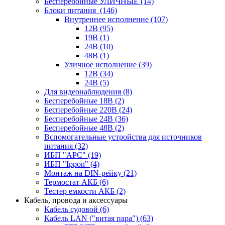
Бесперебойные УЛИЧНЫЕ
(14)
Блоки питания
(146)
Внутреннее исполнение
(107)
12В
(95)
19В
(1)
24В
(10)
48В
(1)
Уличное исполнение
(39)
12В
(34)
24В
(5)
Для видеонаблюдения
(8)
Бесперебойные 18В
(2)
Бесперебойные 220В
(24)
Бесперебойные 24В
(36)
Бесперебойные 48В
(2)
Вспомогательные устройства для источников
питания
(32)
ИБП "APC"
(19)
ИБП "Ippon"
(4)
Монтаж на DIN-рейку
(21)
Термостат АКБ
(6)
Тестер емкости АКБ
(2)
Кабель, провода и аксессуары
Кабель судовой
(6)
Кабель LAN ("витая пара")
(63)