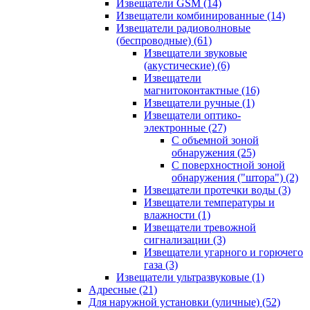
Извещатели GSM
(14)
Извещатели комбинированные
(14)
Извещатели радиоволновые
(беспроводные)
(61)
Извещатели звуковые
(акустические)
(6)
Извещатели
магнитоконтактные
(16)
Извещатели ручные
(1)
Извещатели оптико-
электронные
(27)
С объемной зоной
обнаружения
(25)
С поверхностной зоной
обнаружения ("штора")
(2)
Извещатели протечки воды
(3)
Извещатели температуры и
влажности
(1)
Извещатели тревожной
сигнализации
(3)
Извещатели угарного и горючего
газа
(3)
Извещатели ультразвуковые
(1)
Адресные
(21)
Для наружной установки (уличные)
(52)