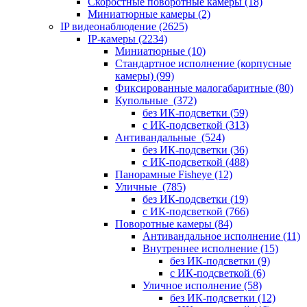
Скоростные поворотные камеры
(18)
Миниатюрные камеры
(2)
IP видеонаблюдение
(2625)
IP-камеры
(2234)
Миниатюрные
(10)
Стандартное исполнение (корпусные
камеры)
(99)
Фиксированные малогабаритные
(80)
Купольные
(372)
без ИК-подсветки
(59)
с ИК-подсветкой
(313)
Антивандальные
(524)
без ИК-подсветки
(36)
с ИК-подсветкой
(488)
Панорамные Fisheye
(12)
Уличные
(785)
без ИК-подсветки
(19)
с ИК-подсветкой
(766)
Поворотные камеры
(84)
Антивандальное исполнение
(11)
Внутреннее исполнение
(15)
без ИК-подсветки
(9)
с ИК-подсветкой
(6)
Уличное исполнение
(58)
без ИК-подсветки
(12)