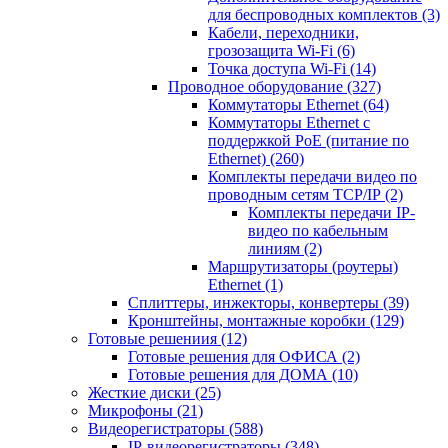
для беспроводных комплектов
(3)
Кабели, переходники,
грозозащита Wi-Fi
(6)
Точка доступа Wi-Fi
(14)
Проводное оборудование
(327)
Коммутаторы Ethernet
(64)
Коммутаторы Ethernet с
поддержкой PoE (питание по
Ethernet)
(260)
Комплекты передачи видео по
проводным сетям TCP/IP
(2)
Комплекты передачи IP-
видео по кабельным
линиям
(2)
Маршрутизаторы (роутеры)
Ethernet
(1)
Сплиттеры, инжекторы, конвертеры
(39)
Кронштейны, монтажные коробки
(129)
Готовые решениия
(12)
Готовые решения для ОФИСА
(2)
Готовые решения для ДОМА
(10)
Жесткие диски
(25)
Микрофоны
(21)
Видеорегистраторы
(588)
IP-видеорегистраторы
(348)