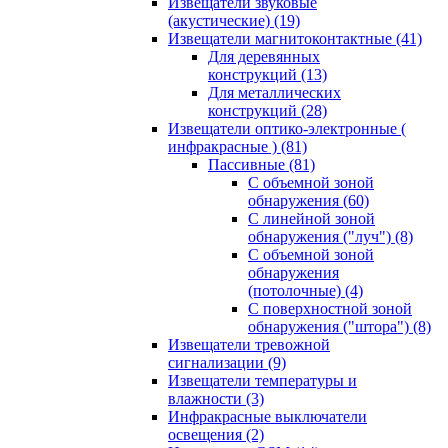
Извещатели звуковые
(акустические)
(19)
Извещатели магнитоконтактные
(41)
Для деревянных
конструкций
(13)
Для металлических
конструкций
(28)
Извещатели оптико-электронные (
инфракрасные )
(81)
Пассивные
(81)
С объемной зоной
обнаружения
(60)
С линейной зоной
обнаружения ("луч")
(8)
С объемной зоной
обнаружения
(потолочные)
(4)
С поверхностной зоной
обнаружения ("штора")
(8)
Извещатели тревожной
сигнализации
(9)
Извещатели температуры и
влажности
(3)
Инфракрасные выключатели
освещения
(2)