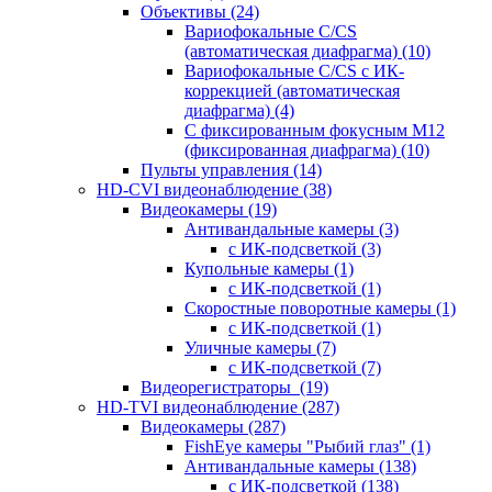
Объективы
(24)
Вариофокальные C/CS
(автоматическая диафрагма)
(10)
Вариофокальные C/CS с ИК-
коррекцией (автоматическая
диафрагма)
(4)
С фиксированным фокусным М12
(фиксированная диафрагма)
(10)
Пульты управления
(14)
HD-CVI видеонаблюдение
(38)
Видеокамеры
(19)
Антивандальные камеры
(3)
с ИК-подсветкой
(3)
Купольные камеры
(1)
с ИК-подсветкой
(1)
Скоростные поворотные камеры
(1)
с ИК-подсветкой
(1)
Уличные камеры
(7)
с ИК-подсветкой
(7)
Видеорегистраторы
(19)
HD-TVI видеонаблюдение
(287)
Видеокамеры
(287)
FishEye камеры "Рыбий глаз"
(1)
Антивандальные камеры
(138)
с ИК-подсветкой
(138)