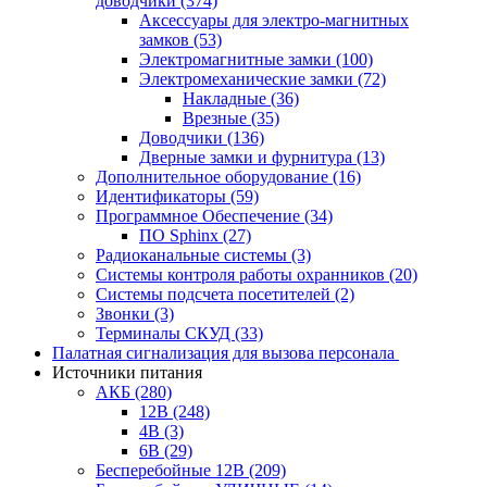
доводчики
(374)
Аксессуары для электро-магнитных
замков
(53)
Электромагнитные замки
(100)
Электромеханические замки
(72)
Накладные
(36)
Врезные
(35)
Доводчики
(136)
Дверные замки и фурнитура
(13)
Дополнительное оборудование
(16)
Идентификаторы
(59)
Программное Обеспечение
(34)
ПО Sphinx
(27)
Радиоканальные системы
(3)
Системы контроля работы охранников
(20)
Системы подсчета посетителей
(2)
Звонки
(3)
Терминалы СКУД
(33)
Палатная сигнализация для вызова персонала
Источники питания
АКБ
(280)
12В
(248)
4В
(3)
6В
(29)
Бесперебойные 12В
(209)