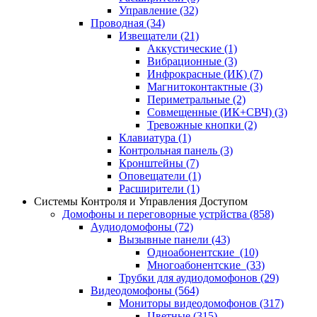
Управление
(32)
Проводная
(34)
Извещатели
(21)
Аккустические
(1)
Вибрационные
(3)
Инфрокрасные (ИК)
(7)
Магнитоконтактные
(3)
Периметральные
(2)
Совмещенные (ИК+СВЧ)
(3)
Тревожные кнопки
(2)
Клавиатура
(1)
Контрольная панель
(3)
Кронштейны
(7)
Оповещатели
(1)
Расширители
(1)
Системы Контроля и Управления Доступом
Домофоны и переговорные устрйства
(858)
Аудиодомофоны
(72)
Вызывные панели
(43)
Одноабонентские
(10)
Многоабонентские
(33)
Трубки для аудиодомофонов
(29)
Видеодомофоны
(564)
Мониторы видеодомофонов
(317)
Цветные
(315)