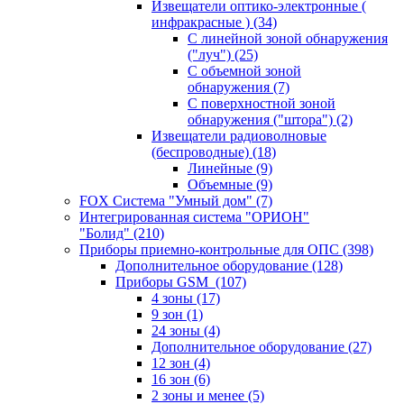
Извещатели оптико-электронные (
инфракрасные )
(34)
С линейной зоной обнаружения
("луч")
(25)
С объемной зоной
обнаружения
(7)
С поверхностной зоной
обнаружения ("штора")
(2)
Извещатели радиоволновые
(беспроводные)
(18)
Линейные
(9)
Объемные
(9)
FOX Система "Умный дом"
(7)
Интегрированная система "ОРИОН"
"Болид"
(210)
Приборы приемно-контрольные для ОПС
(398)
Дополнительное оборудование
(128)
Приборы GSM
(107)
4 зоны
(17)
9 зон
(1)
24 зоны
(4)
Дополнительное оборудование
(27)
12 зон
(4)
16 зон
(6)
2 зоны и менее
(5)