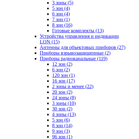
3 зоны
(5)
5 зон
(4)
6 зон
(4)
7 зон
(1)
8 зон
(16)
Готовые комплекты
(13)
Устройства управления и индикации
LON
(15)
Антенны для объектовых приборов
(27)
Приборы взрывозащищенные
(2)
Приборы радиоканальные
(119)
12 зон
(2)
6 зон
(2)
120 зон
(1)
16 зон
(17)
2 зоны и менее
(22)
20 зон
(2)
24 зоны
(8)
3 зоны
(10)
30 зон
(2)
4 зоны
(13)
5 зон
(6)
8 зон
(14)
9 зон
(3)
96 зон
(1)