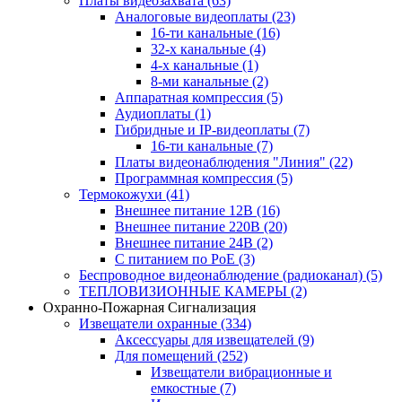
Платы видеозахвата
(63)
Аналоговые видеоплаты
(23)
16-ти канальные
(16)
32-х канальные
(4)
4-х канальные
(1)
8-ми канальные
(2)
Аппаратная компрессия
(5)
Аудиоплаты
(1)
Гибридные и IP-видеоплаты
(7)
16-ти канальные
(7)
Платы видеонаблюдения "Линия"
(22)
Программная компрессия
(5)
Термокожухи
(41)
Внешнее питание 12В
(16)
Внешнее питание 220В
(20)
Внешнее питание 24В
(2)
С питанием по PoE
(3)
Беспроводное видеонаблюдение (радиоканал)
(5)
ТЕПЛОВИЗИОННЫЕ КАМЕРЫ
(2)
Охранно-Пожарная Сигнализация
Извещатели охранные
(334)
Аксессуары для извещателей
(9)
Для помещений
(252)
Извещатели вибрационные и
емкостные
(7)