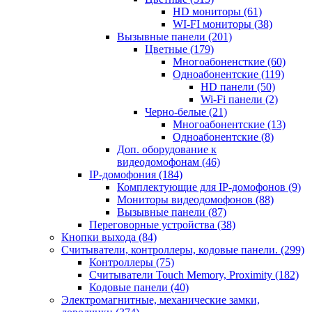
HD мониторы
(61)
WI-FI мониторы
(38)
Вызывные панели
(201)
Цветные
(179)
Многоабоненсткие
(60)
Одноабонентские
(119)
HD панели
(50)
Wi-Fi панели
(2)
Черно-белые
(21)
Многоабонентские
(13)
Одноабонентские
(8)
Доп. оборудование к
видеодомофонам
(46)
IP-домофония
(184)
Комплектующие для IP-домофонов
(9)
Мониторы видеодомофонов
(88)
Вызывные панели
(87)
Переговорные устройства
(38)
Кнопки выхода
(84)
Считыватели, контроллеры, кодовые панели.
(299)
Контроллеры
(75)
Считыватели Touch Memory, Proximity
(182)
Кодовые панели
(40)
Электромагнитные, механические замки,