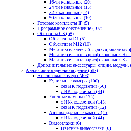
16-ти канальные
(20)
24-ти канальные
(15)
32-х канальные
(14)
50-ти канальные
(10)
Готовые комплекты IP
(5)
Программное обеспечение
(107)
Обективы CS
(68)
Объективы D1
(5)
Объективы M12
(10)
Мегапиксельные CS c фиксированным 
Мегапиксельные вариофокальные CS c 
Мегапиксельные вариофокальные CS c 
Дополнительные аксессуары, опции, модули.
Аналоговое видеонаблюдение
(587)
Аналоговые камеры
(403)
Купольные камеры
(100)
без ИК-подсветки
(56)
с ИК-подсветкой
(44)
Уличные камеры
(155)
с ИК-подсветкой
(143)
без ИК-подсветки
(12)
Антивандальные камеры
(45)
с ИК-подсветкой
(44)
Видеоглазки
(6)
Цветные видеоглазки
(6)