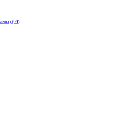
амеры)
(99)