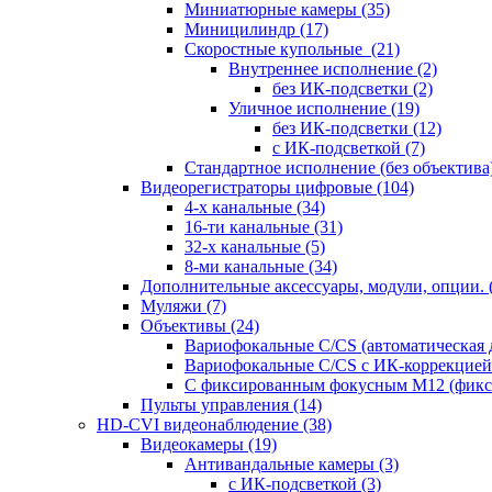
Миниатюрные камеры
(35)
Миницилиндр
(17)
Скоростные купольные
(21)
Внутреннее исполнение
(2)
без ИК-подсветки
(2)
Уличное исполнение
(19)
без ИК-подсветки
(12)
с ИК-подсветкой
(7)
Стандартное исполнение (без объектива
Видеорегистраторы цифровые
(104)
4-х канальные
(34)
16-ти канальные
(31)
32-х канальные
(5)
8-ми канальные
(34)
Дополнительные аксессуары, модули, опции.
Муляжи
(7)
Объективы
(24)
Вариофокальные C/CS (автоматическая
Вариофокальные C/CS с ИК-коррекцией 
С фиксированным фокусным М12 (фикс
Пульты управления
(14)
HD-CVI видеонаблюдение
(38)
Видеокамеры
(19)
Антивандальные камеры
(3)
с ИК-подсветкой
(3)