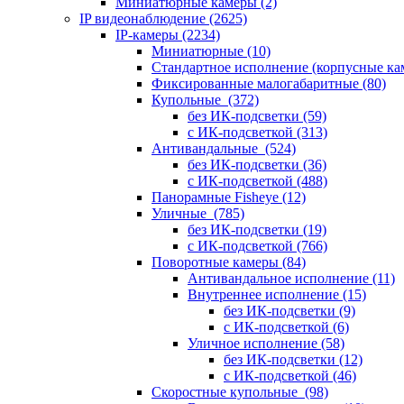
Миниатюрные камеры
(2)
IP видеонаблюдение
(2625)
IP-камеры
(2234)
Миниатюрные
(10)
Стандартное исполнение (корпусные к
Фиксированные малогабаритные
(80)
Купольные
(372)
без ИК-подсветки
(59)
с ИК-подсветкой
(313)
Антивандальные
(524)
без ИК-подсветки
(36)
с ИК-подсветкой
(488)
Панорамные Fisheye
(12)
Уличные
(785)
без ИК-подсветки
(19)
с ИК-подсветкой
(766)
Поворотные камеры
(84)
Антивандальное исполнение
(11)
Внутреннее исполнение
(15)
без ИК-подсветки
(9)
с ИК-подсветкой
(6)
Уличное исполнение
(58)
без ИК-подсветки
(12)
с ИК-подсветкой
(46)
Скоростные купольные
(98)