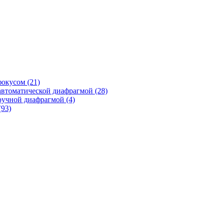
фокусом
(21)
автоматической диафрагмой
(28)
ручной диафрагмой
(4)
(93)