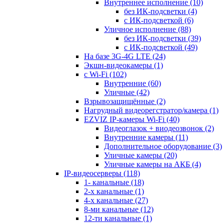
Внутреннее исполнение
(10)
без ИК-подсветки
(4)
с ИК-подсветкой
(6)
Уличное исполнение
(88)
без ИК-подсветки
(39)
с ИК-подсветкой
(49)
На базе 3G-4G LTE
(24)
Экшн-видеокамеры
(1)
с Wi-Fi
(102)
Внутренние
(60)
Уличные
(42)
Взрывозащищённые
(2)
Нагрудный видеорегстратор/камера
(1)
EZVIZ IP-камеры Wi-Fi
(40)
Видеоглазок + виодеозвонок
(2)
Внутренние камеры
(11)
Дополнительное оборудование
(3)
Уличные камеры
(20)
Уличные камеры на АКБ
(4)
IP-видеосерверы
(118)
1- канальные
(18)
2-х канальные
(1)
4-х канальные
(27)
8-ми канальные
(12)
12-ти канальные
(1)