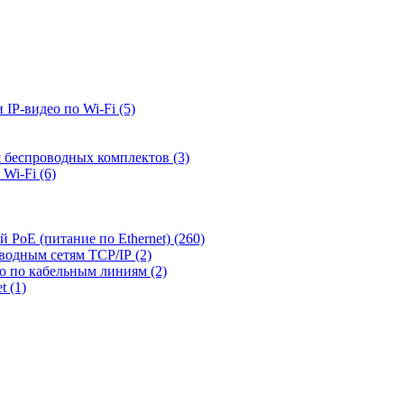
 IP-видео по Wi-Fi
(5)
я беспроводных комплектов
(3)
 Wi-Fi
(6)
й PoE (питание по Ethernet)
(260)
оводным сетям TCP/IP
(2)
ео по кабельным линиям
(2)
et
(1)