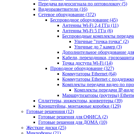
Передача видеосигнала по оптоволокну
(5)
Видеоразветвители
(16)
Сетевое оборудование
(372)
Беспроводное оборудование
(45)
Антенны Wi-Fi 2,4 ГГц
(11)
Антенны Wi-Fi 5 ГГц
(6)
Беспроводные комплекты передачи
Уличные "точка-точка"
(2)
Уличные до 7 камер
(3)
Дополнительное оборудование дл
Кабели, переходники, грозозащита
Точка доступа Wi-Fi
(14)
Проводное оборудование
(327)
Коммутаторы Ethernet
(64)
Коммутаторы Ethernet с поддержко
Комплекты передачи видео по пр
Комплекты передачи IP-вид
Маршрутизаторы (роутеры) Ethern
Сплиттеры, инжекторы, конвертеры
(39)
Кронштейны, монтажные коробки
(129)
Готовые решениия
(12)
Готовые решения для ОФИСА
(2)
Готовые решения для ДОМА
(10)
Жесткие диски
(25)
Микрофоны
(21)