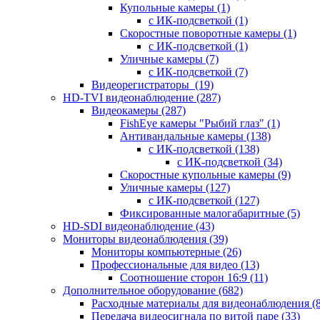
Купольные камеры
(1)
с ИК-подсветкой
(1)
Скоростные поворотные камеры
(1)
с ИК-подсветкой
(1)
Уличные камеры
(7)
с ИК-подсветкой
(7)
Видеорегистраторы
(19)
HD-TVI видеонаблюдение
(287)
Видеокамеры
(287)
FishEye камеры "Рыбий глаз"
(1)
Антивандальные камеры
(138)
с ИК-подсветкой
(138)
с ИК-подсветкой
(34)
Скоростные купольные камеры
(9)
Уличные камеры
(127)
с ИК-подсветкой
(127)
Фиксированные малогабаритные
(5)
HD-SDI видеонаблюдение
(43)
Мониторы видеонаблюдения
(39)
Мониторы компьютерные
(26)
Профессиональные для видео
(13)
Соотношение сторон 16:9
(11)
Дополнительное оборудование
(682)
Расходные материалы для видеонаблюдения
(
Передача видеосигнала по витой паре
(33)