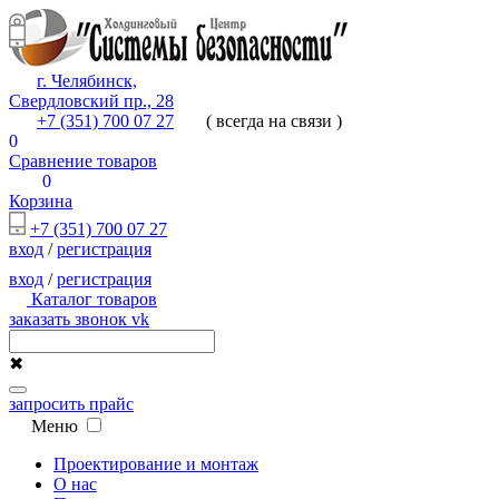
г. Челябинск,
Свердловский пр., 28
+7 (351) 700 07 27
( всегда на связи )
0
Сравнение товаров
0
Корзина
+7 (351) 700 07 27
вход
/
регистрация
вход
/
регистрация
Каталог товаров
заказать звонок
vk
✖
запросить прайс
Меню
Проектирование и монтаж
О нас