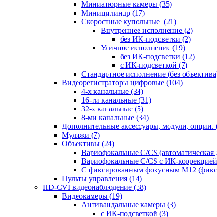
Миниатюрные камеры
(35)
Миницилиндр
(17)
Скоростные купольные
(21)
Внутреннее исполнение
(2)
без ИК-подсветки
(2)
Уличное исполнение
(19)
без ИК-подсветки
(12)
с ИК-подсветкой
(7)
Стандартное исполнение (без объектива
Видеорегистраторы цифровые
(104)
4-х канальные
(34)
16-ти канальные
(31)
32-х канальные
(5)
8-ми канальные
(34)
Дополнительные аксессуары, модули, опции.
Муляжи
(7)
Объективы
(24)
Вариофокальные C/CS (автоматическая
Вариофокальные C/CS с ИК-коррекцией 
С фиксированным фокусным М12 (фикс
Пульты управления
(14)
HD-CVI видеонаблюдение
(38)
Видеокамеры
(19)
Антивандальные камеры
(3)
с ИК-подсветкой
(3)