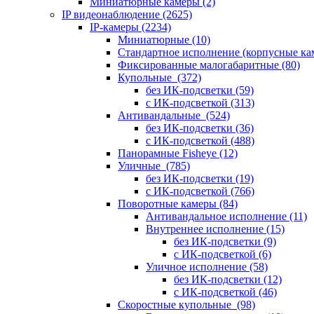
Миниатюрные камеры
(2)
IP видеонаблюдение
(2625)
IP-камеры
(2234)
Миниатюрные
(10)
Стандартное исполнение (корпусные к
Фиксированные малогабаритные
(80)
Купольные
(372)
без ИК-подсветки
(59)
с ИК-подсветкой
(313)
Антивандальные
(524)
без ИК-подсветки
(36)
с ИК-подсветкой
(488)
Панорамные Fisheye
(12)
Уличные
(785)
без ИК-подсветки
(19)
с ИК-подсветкой
(766)
Поворотные камеры
(84)
Антивандальное исполнение
(11)
Внутреннее исполнение
(15)
без ИК-подсветки
(9)
с ИК-подсветкой
(6)
Уличное исполнение
(58)
без ИК-подсветки
(12)
с ИК-подсветкой
(46)
Скоростные купольные
(98)