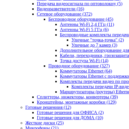
Передача видеосигнала по оптоволокну
(5)
Видеоразветвители
(16)
Сетевое оборудование
(372)
Беспроводное оборудование
(45)
Антенны Wi-Fi 2,4 ГГц
(11)
Антенны Wi-Fi 5 ГГц
(6)
Беспроводные комплекты передачи
Уличные "точка-точка"
(2)
Уличные до 7 камер
(3)
Дополнительное оборудование дл
Кабели, переходники, грозозащита
Точка доступа Wi-Fi
(14)
Проводное оборудование
(327)
Коммутаторы Ethernet
(64)
Коммутаторы Ethernet с поддержко
Комплекты передачи видео по пр
Комплекты передачи IP-вид
Маршрутизаторы (роутеры) Ethern
Сплиттеры, инжекторы, конвертеры
(39)
Кронштейны, монтажные коробки
(129)
Готовые решениия
(12)
Готовые решения для ОФИСА
(2)
Готовые решения для ДОМА
(10)
Жесткие диски
(25)
Микрофоны
(21)