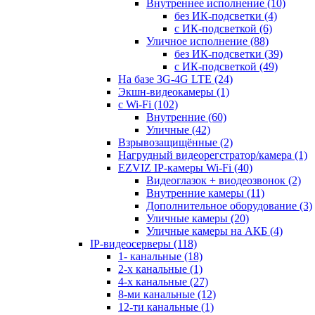
Внутреннее исполнение
(10)
без ИК-подсветки
(4)
с ИК-подсветкой
(6)
Уличное исполнение
(88)
без ИК-подсветки
(39)
с ИК-подсветкой
(49)
На базе 3G-4G LTE
(24)
Экшн-видеокамеры
(1)
с Wi-Fi
(102)
Внутренние
(60)
Уличные
(42)
Взрывозащищённые
(2)
Нагрудный видеорегстратор/камера
(1)
EZVIZ IP-камеры Wi-Fi
(40)
Видеоглазок + виодеозвонок
(2)
Внутренние камеры
(11)
Дополнительное оборудование
(3)
Уличные камеры
(20)
Уличные камеры на АКБ
(4)
IP-видеосерверы
(118)
1- канальные
(18)
2-х канальные
(1)
4-х канальные
(27)
8-ми канальные
(12)
12-ти канальные
(1)