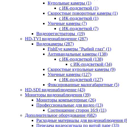
Купольные камеры
(1)
с ИК-подсветкой
(1)
Скоростные поворотные камеры
(1)
с ИК-подсветкой
(1)
Уличные камеры
(7)
с ИК-подсветкой
(7)
Видеорегистраторы
(19)
HD-TVI видеонаблюдение
(287)
Видеокамеры
(287)
FishEye камеры "Рыбий глаз"
(1)
Антивандальные камеры
(138)
с ИК-подсветкой
(138)
с ИК-подсветкой
(34)
Скоростные купольные камеры
(9)
Уличные камеры
(127)
с ИК-подсветкой
(127)
Фиксированные малогабаритные
(5)
HD-SDI видеонаблюдение
(43)
Мониторы видеонаблюдения
(39)
Мониторы компьютерные
(26)
Профессиональные для видео
(13)
Соотношение сторон 16:9
(11)
Дополнительное оборудование
(682)
Расходные материалы для видеонаблюдения
(
Передача видеосигнала по витой паре
(33)