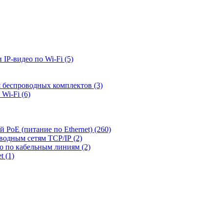
 IP-видео по Wi-Fi
(5)
я беспроводных комплектов
(3)
 Wi-Fi
(6)
й PoE (питание по Ethernet)
(260)
оводным сетям TCP/IP
(2)
ео по кабельным линиям
(2)
et
(1)