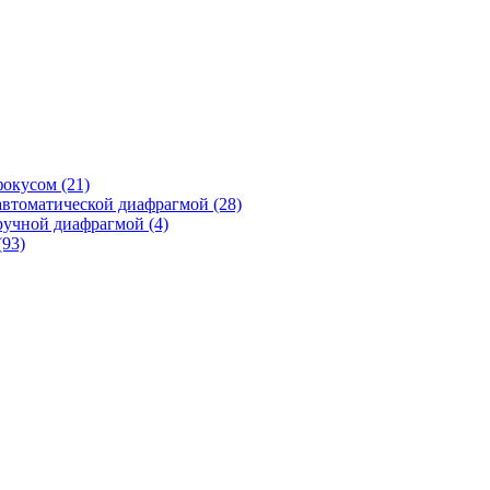
фокусом
(21)
автоматической диафрагмой
(28)
ручной диафрагмой
(4)
(93)