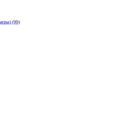
амеры)
(99)