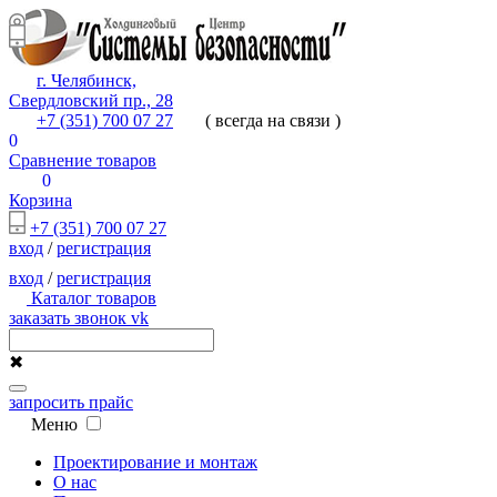
г. Челябинск,
Свердловский пр., 28
+7 (351) 700 07 27
( всегда на связи )
0
Сравнение товаров
0
Корзина
+7 (351) 700 07 27
вход
/
регистрация
вход
/
регистрация
Каталог товаров
заказать звонок
vk
✖
запросить прайс
Меню
Проектирование и монтаж
О нас