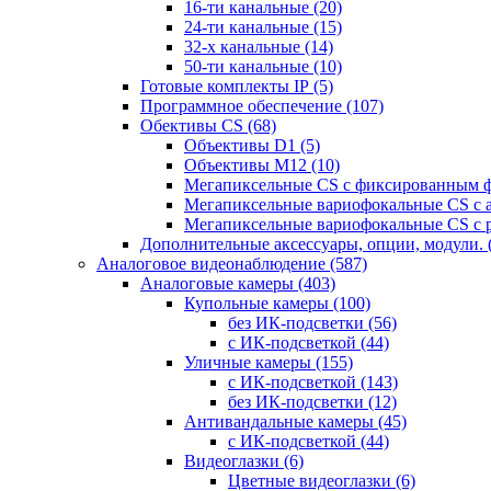
16-ти канальные
(20)
24-ти канальные
(15)
32-х канальные
(14)
50-ти канальные
(10)
Готовые комплекты IP
(5)
Программное обеспечение
(107)
Обективы CS
(68)
Объективы D1
(5)
Объективы M12
(10)
Мегапиксельные CS c фиксированным 
Мегапиксельные вариофокальные CS c 
Мегапиксельные вариофокальные CS c 
Дополнительные аксессуары, опции, модули.
Аналоговое видеонаблюдение
(587)
Аналоговые камеры
(403)
Купольные камеры
(100)
без ИК-подсветки
(56)
с ИК-подсветкой
(44)
Уличные камеры
(155)
с ИК-подсветкой
(143)
без ИК-подсветки
(12)
Антивандальные камеры
(45)
с ИК-подсветкой
(44)
Видеоглазки
(6)
Цветные видеоглазки
(6)