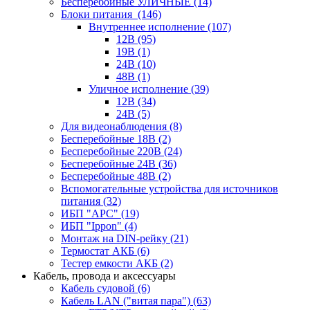
Бесперебойные УЛИЧНЫЕ
(14)
Блоки питания
(146)
Внутреннее исполнение
(107)
12В
(95)
19В
(1)
24В
(10)
48В
(1)
Уличное исполнение
(39)
12В
(34)
24В
(5)
Для видеонаблюдения
(8)
Бесперебойные 18В
(2)
Бесперебойные 220В
(24)
Бесперебойные 24В
(36)
Бесперебойные 48В
(2)
Вспомогательные устройства для источников
питания
(32)
ИБП "APC"
(19)
ИБП "Ippon"
(4)
Монтаж на DIN-рейку
(21)
Термостат АКБ
(6)
Тестер емкости АКБ
(2)
Кабель, провода и аксессуары
Кабель судовой
(6)
Кабель LAN ("витая пара")
(63)