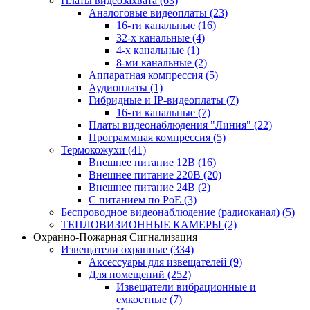
Платы видеозахвата
(63)
Аналоговые видеоплаты
(23)
16-ти канальные
(16)
32-х канальные
(4)
4-х канальные
(1)
8-ми канальные
(2)
Аппаратная компрессия
(5)
Аудиоплаты
(1)
Гибридные и IP-видеоплаты
(7)
16-ти канальные
(7)
Платы видеонаблюдения "Линия"
(22)
Программная компрессия
(5)
Термокожухи
(41)
Внешнее питание 12В
(16)
Внешнее питание 220В
(20)
Внешнее питание 24В
(2)
С питанием по PoE
(3)
Беспроводное видеонаблюдение (радиоканал)
(5)
ТЕПЛОВИЗИОННЫЕ КАМЕРЫ
(2)
Охранно-Пожарная Сигнализация
Извещатели охранные
(334)
Аксессуары для извещателей
(9)
Для помещений
(252)
Извещатели вибрационные и
емкостные
(7)