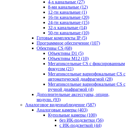
4-х канальные
(27)
8-ми канальные
(12)
12-ти канальные
(1)
16-ти канальные
(20)
24-ти канальные
(15)
32-х канальные
(14)
50-ти канальные
(10)
Готовые комплекты IP
(5)
Программное обеспечение
(107)
Обективы CS
(68)
Объективы D1
(5)
Объективы M12
(10)
Мегапиксельные CS c фиксированным
фокусом
(21)
Мегапиксельные вариофокальные CS c
автоматической диафрагмой
(28)
Мегапиксельные вариофокальные CS c
ручной диафрагмой
(4)
Дополнительные аксессуары, опции,
модули.
(93)
Аналоговое видеонаблюдение
(587)
Аналоговые камеры
(403)
Купольные камеры
(100)
без ИК-подсветки
(56)
с ИК-подсветкой
(44)