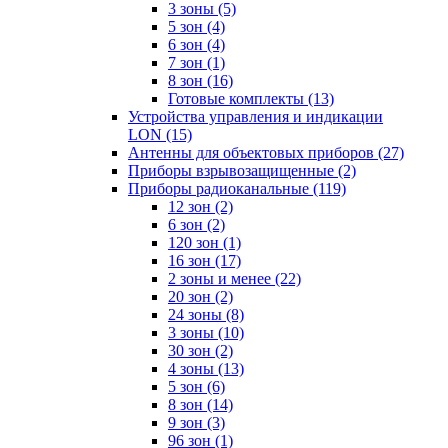
3 зоны
(5)
5 зон
(4)
6 зон
(4)
7 зон
(1)
8 зон
(16)
Готовые комплекты
(13)
Устройства управления и индикации
LON
(15)
Антенны для объектовых приборов
(27)
Приборы взрывозащищенные
(2)
Приборы радиоканальные
(119)
12 зон
(2)
6 зон
(2)
120 зон
(1)
16 зон
(17)
2 зоны и менее
(22)
20 зон
(2)
24 зоны
(8)
3 зоны
(10)
30 зон
(2)
4 зоны
(13)
5 зон
(6)
8 зон
(14)
9 зон
(3)
96 зон
(1)