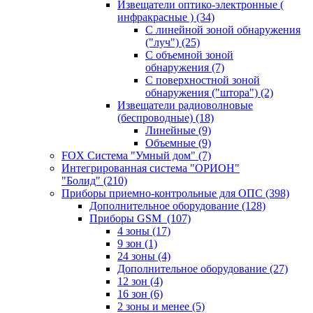
Извещатели оптико-электронные (
инфракрасные )
(34)
С линейной зоной обнаружения
("луч")
(25)
С объемной зоной
обнаружения
(7)
С поверхностной зоной
обнаружения ("штора")
(2)
Извещатели радиоволновые
(беспроводные)
(18)
Линейные
(9)
Объемные
(9)
FOX Система "Умный дом"
(7)
Интегрированная система "ОРИОН"
"Болид"
(210)
Приборы приемно-контрольные для ОПС
(398)
Дополнительное оборудование
(128)
Приборы GSM
(107)
4 зоны
(17)
9 зон
(1)
24 зоны
(4)
Дополнительное оборудование
(27)
12 зон
(4)
16 зон
(6)
2 зоны и менее
(5)