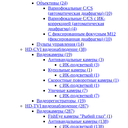
Объективы
(24)
Вариофокальные C/CS
(автоматическая диафрагма)
(10)
Вариофокальные C/CS с ИК-
коррекцией (автоматическая
диафрагма)
(4)
С фиксированным фокусным М12
(фиксированная диафрагма)
(10)
Пульты управления
(14)
HD-CVI видеонаблюдение
(38)
Видеокамеры
(19)
Антивандальные камеры
(3)
с ИК-подсветкой
(3)
Купольные камеры
(1)
с ИК-подсветкой
(1)
Скоростные поворотные камеры
(1)
с ИК-подсветкой
(1)
Уличные камеры
(7)
с ИК-подсветкой
(7)
Видеорегистраторы
(19)
HD-TVI видеонаблюдение
(287)
Видеокамеры
(287)
FishEye камеры "Рыбий глаз"
(1)
Антивандальные камеры
(138)
с ИК-подсветкой
(138)