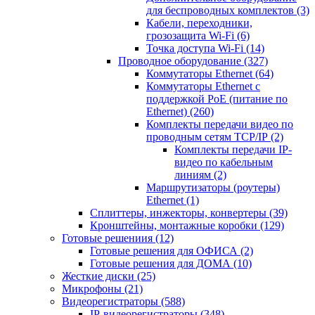
для беспроводных комплектов
(3)
Кабели, переходники,
грозозащита Wi-Fi
(6)
Точка доступа Wi-Fi
(14)
Проводное оборудование
(327)
Коммутаторы Ethernet
(64)
Коммутаторы Ethernet с
поддержкой PoE (питание по
Ethernet)
(260)
Комплекты передачи видео по
проводным сетям TCP/IP
(2)
Комплекты передачи IP-
видео по кабельным
линиям
(2)
Маршрутизаторы (роутеры)
Ethernet
(1)
Сплиттеры, инжекторы, конвертеры
(39)
Кронштейны, монтажные коробки
(129)
Готовые решениия
(12)
Готовые решения для ОФИСА
(2)
Готовые решения для ДОМА
(10)
Жесткие диски
(25)
Микрофоны
(21)
Видеорегистраторы
(588)
IP-видеорегистраторы
(348)