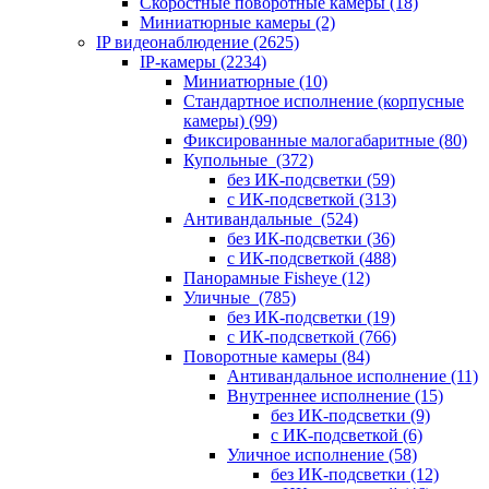
Скоростные поворотные камеры
(18)
Миниатюрные камеры
(2)
IP видеонаблюдение
(2625)
IP-камеры
(2234)
Миниатюрные
(10)
Стандартное исполнение (корпусные
камеры)
(99)
Фиксированные малогабаритные
(80)
Купольные
(372)
без ИК-подсветки
(59)
с ИК-подсветкой
(313)
Антивандальные
(524)
без ИК-подсветки
(36)
с ИК-подсветкой
(488)
Панорамные Fisheye
(12)
Уличные
(785)
без ИК-подсветки
(19)
с ИК-подсветкой
(766)
Поворотные камеры
(84)
Антивандальное исполнение
(11)
Внутреннее исполнение
(15)
без ИК-подсветки
(9)
с ИК-подсветкой
(6)
Уличное исполнение
(58)
без ИК-подсветки
(12)