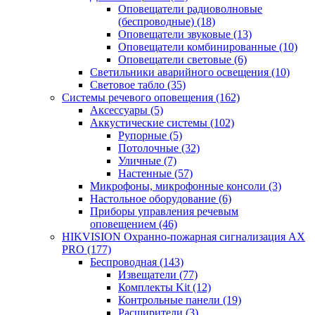
Оповещатели радиоволновые
(беспроводные)
(18)
Оповещатели звуковые
(13)
Оповещатели комбинированные
(10)
Оповещатели световые
(6)
Светильники аварийного освещения
(10)
Световое табло
(35)
Системы речевого оповещения
(162)
Аксессуары
(5)
Аккустические системы
(102)
Рупорные
(5)
Потолочные
(32)
Уличные
(7)
Настенные
(57)
Микрофоны, микрофонные консоли
(3)
Настольное оборудование
(6)
Приборы управления речевым
оповещением
(46)
HIKVISION Охранно-пожарная сигнализация AX
PRO
(177)
Беспроводная
(143)
Извещатели
(77)
Комплекты Kit
(12)
Контрольные панели
(19)
Расширители
(3)