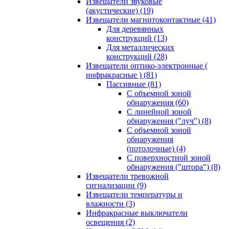
Извещатели звуковые
(акустические)
(19)
Извещатели магнитоконтактные
(41)
Для деревянных
конструкций
(13)
Для металлических
конструкций
(28)
Извещатели оптико-электронные (
инфракрасные )
(81)
Пассивные
(81)
С объемной зоной
обнаружения
(60)
С линейной зоной
обнаружения ("луч")
(8)
С объемной зоной
обнаружения
(потолочные)
(4)
С поверхностной зоной
обнаружения ("штора")
(8)
Извещатели тревожной
сигнализации
(9)
Извещатели температуры и
влажности
(3)
Инфракрасные выключатели
освещения
(2)