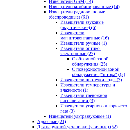
Извещатели GSM
(14)
Извещатели комбинированные
(14)
Извещатели радиоволновые
(беспроводные)
(61)
Извещатели звуковые
(акустические)
(6)
Извещатели
магнитоконтактные
(16)
Извещатели ручные
(1)
Извещатели оптико-
электронные
(27)
С объемной зоной
обнаружения
(25)
С поверхностной зоной
обнаружения ("штора")
(2)
Извещатели протечки воды
(3)
Извещатели температуры и
влажности
(1)
Извещатели тревожной
сигнализации
(3)
Извещатели угарного и горючего
газа
(3)
Извещатели ультразвуковые
(1)
Адресные
(21)
Для наружной установки (уличные)
(52)