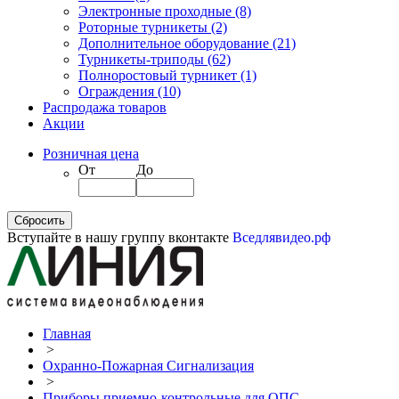
Электронные проходные
(8)
Роторные турникеты
(2)
Дополнительное оборудование
(21)
Турникеты-триподы
(62)
Полноростовый турникет
(1)
Ограждения
(10)
Распродажа товаров
Акции
Розничная цена
От
До
Вступайте в нашу группу вконтакте
Вседлявидео.рф
Главная
>
Охранно-Пожарная Сигнализация
>
Приборы приемно-контрольные для ОПС