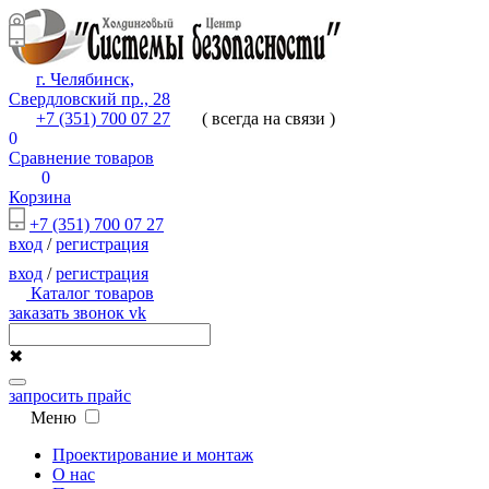
г. Челябинск,
Свердловский пр., 28
+7 (351) 700 07 27
( всегда на связи )
0
Сравнение товаров
0
Корзина
+7 (351) 700 07 27
вход
/
регистрация
вход
/
регистрация
Каталог товаров
заказать звонок
vk
✖
запросить прайс
Меню
Проектирование и монтаж
О нас