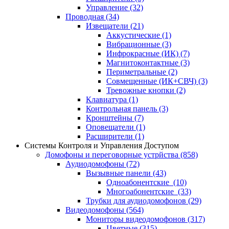
Управление
(32)
Проводная
(34)
Извещатели
(21)
Аккустические
(1)
Вибрационные
(3)
Инфрокрасные (ИК)
(7)
Магнитоконтактные
(3)
Периметральные
(2)
Совмещенные (ИК+СВЧ)
(3)
Тревожные кнопки
(2)
Клавиатура
(1)
Контрольная панель
(3)
Кронштейны
(7)
Оповещатели
(1)
Расширители
(1)
Системы Контроля и Управления Доступом
Домофоны и переговорные устрйства
(858)
Аудиодомофоны
(72)
Вызывные панели
(43)
Одноабонентские
(10)
Многоабонентские
(33)
Трубки для аудиодомофонов
(29)
Видеодомофоны
(564)
Мониторы видеодомофонов
(317)
Цветные
(315)