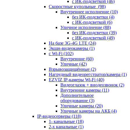
с ИК-подсветкой
(46)
Скоростные купольные
(98)
Внутреннее исполнение
(10)
без ИК-подсветки
(4)
с ИК-подсветкой
(6)
Уличное исполнение
(88)
без ИК-подсветки
(39)
с ИК-подсветкой
(49)
На базе 3G-4G LTE
(24)
Экшн-видеокамеры
(1)
с Wi-Fi
(102)
Внутренние
(60)
Уличные
(42)
Взрывозащищённые
(2)
Нагрудный видеорегстратор/камера
(1)
EZVIZ IP-камеры Wi-Fi
(40)
Видеоглазок + виодеозвонок
(2)
Внутренние камеры
(11)
Дополнительное
оборудование
(3)
Уличные камеры
(20)
Уличные камеры на АКБ
(4)
IP-видеосерверы
(118)
1- канальные
(18)
2-х канальные
(1)