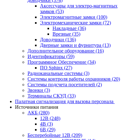
доводчики
(374)
Аксессуары для электро-магнитных
замков
(53)
Электромагнитные замки
(100)
Электромеханические замки
(72)
Накладные
(36)
Врезные
(35)
Доводчики
(136)
Дверные замки и фурнитура
(13)
Дополнительное оборудование
(16)
Идентификаторы
(59)
Программное Обеспечение
(34)
ПО Sphinx
(27)
Радиоканальные системы
(3)
Системы контроля работы охранников
(20)
Системы подсчета посетителей
(2)
Звонки
(3)
Терминалы СКУД
(33)
Палатная сигнализация для вызова персонала
Источники питания
АКБ
(280)
12В
(248)
4В
(3)
6В
(29)
Бесперебойные 12В
(209)