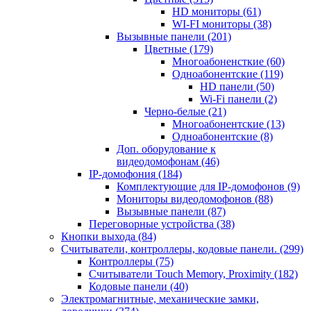
HD мониторы
(61)
WI-FI мониторы
(38)
Вызывные панели
(201)
Цветные
(179)
Многоабоненсткие
(60)
Одноабонентские
(119)
HD панели
(50)
Wi-Fi панели
(2)
Черно-белые
(21)
Многоабонентские
(13)
Одноабонентские
(8)
Доп. оборудование к
видеодомофонам
(46)
IP-домофония
(184)
Комплектующие для IP-домофонов
(9)
Мониторы видеодомофонов
(88)
Вызывные панели
(87)
Переговорные устройства
(38)
Кнопки выхода
(84)
Считыватели, контроллеры, кодовые панели.
(299)
Контроллеры
(75)
Считыватели Touch Memory, Proximity
(182)
Кодовые панели
(40)
Электромагнитные, механические замки,