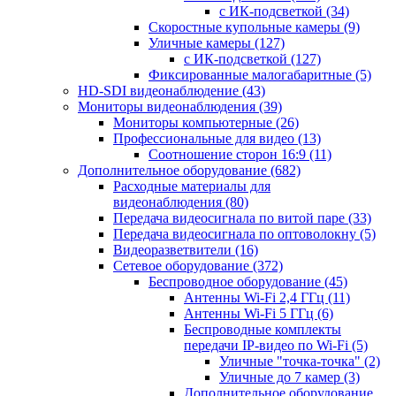
с ИК-подсветкой
(34)
Скоростные купольные камеры
(9)
Уличные камеры
(127)
с ИК-подсветкой
(127)
Фиксированные малогабаритные
(5)
HD-SDI видеонаблюдение
(43)
Мониторы видеонаблюдения
(39)
Мониторы компьютерные
(26)
Профессиональные для видео
(13)
Соотношение сторон 16:9
(11)
Дополнительное оборудование
(682)
Расходные материалы для
видеонаблюдения
(80)
Передача видеосигнала по витой паре
(33)
Передача видеосигнала по оптоволокну
(5)
Видеоразветвители
(16)
Сетевое оборудование
(372)
Беспроводное оборудование
(45)
Антенны Wi-Fi 2,4 ГГц
(11)
Антенны Wi-Fi 5 ГГц
(6)
Беспроводные комплекты
передачи IP-видео по Wi-Fi
(5)
Уличные "точка-точка"
(2)
Уличные до 7 камер
(3)
Дополнительное оборудование