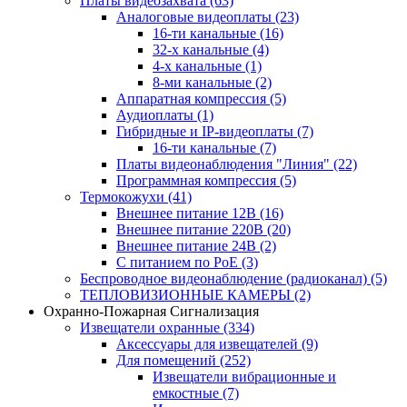
Платы видеозахвата
(63)
Аналоговые видеоплаты
(23)
16-ти канальные
(16)
32-х канальные
(4)
4-х канальные
(1)
8-ми канальные
(2)
Аппаратная компрессия
(5)
Аудиоплаты
(1)
Гибридные и IP-видеоплаты
(7)
16-ти канальные
(7)
Платы видеонаблюдения "Линия"
(22)
Программная компрессия
(5)
Термокожухи
(41)
Внешнее питание 12В
(16)
Внешнее питание 220В
(20)
Внешнее питание 24В
(2)
С питанием по PoE
(3)
Беспроводное видеонаблюдение (радиоканал)
(5)
ТЕПЛОВИЗИОННЫЕ КАМЕРЫ
(2)
Охранно-Пожарная Сигнализация
Извещатели охранные
(334)
Аксессуары для извещателей
(9)
Для помещений
(252)
Извещатели вибрационные и
емкостные
(7)