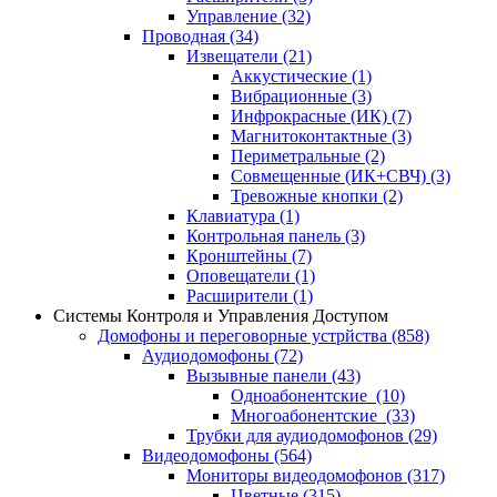
Управление
(32)
Проводная
(34)
Извещатели
(21)
Аккустические
(1)
Вибрационные
(3)
Инфрокрасные (ИК)
(7)
Магнитоконтактные
(3)
Периметральные
(2)
Совмещенные (ИК+СВЧ)
(3)
Тревожные кнопки
(2)
Клавиатура
(1)
Контрольная панель
(3)
Кронштейны
(7)
Оповещатели
(1)
Расширители
(1)
Системы Контроля и Управления Доступом
Домофоны и переговорные устрйства
(858)
Аудиодомофоны
(72)
Вызывные панели
(43)
Одноабонентские
(10)
Многоабонентские
(33)
Трубки для аудиодомофонов
(29)
Видеодомофоны
(564)
Мониторы видеодомофонов
(317)
Цветные
(315)