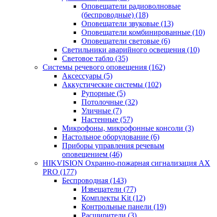
Оповещатели радиоволновые
(беспроводные)
(18)
Оповещатели звуковые
(13)
Оповещатели комбинированные
(10)
Оповещатели световые
(6)
Светильники аварийного освещения
(10)
Световое табло
(35)
Системы речевого оповещения
(162)
Аксессуары
(5)
Аккустические системы
(102)
Рупорные
(5)
Потолочные
(32)
Уличные
(7)
Настенные
(57)
Микрофоны, микрофонные консоли
(3)
Настольное оборудование
(6)
Приборы управления речевым
оповещением
(46)
HIKVISION Охранно-пожарная сигнализация AX
PRO
(177)
Беспроводная
(143)
Извещатели
(77)
Комплекты Kit
(12)
Контрольные панели
(19)
Расширители
(3)