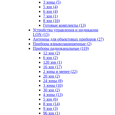
3 зоны
(5)
5 зон
(4)
6 зон
(4)
7 зон
(1)
8 зон
(16)
Готовые комплекты
(13)
Устройства управления и индикации
LON
(15)
Антенны для объектовых приборов
(27)
Приборы взрывозащищенные
(2)
Приборы радиоканальные
(119)
12 зон
(2)
6 зон
(2)
120 зон
(1)
16 зон
(17)
2 зоны и менее
(22)
20 зон
(2)
24 зоны
(8)
3 зоны
(10)
30 зон
(2)
4 зоны
(13)
5 зон
(6)
8 зон
(14)
9 зон
(3)
96 зон
(1)