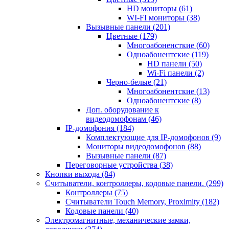
HD мониторы
(61)
WI-FI мониторы
(38)
Вызывные панели
(201)
Цветные
(179)
Многоабоненсткие
(60)
Одноабонентские
(119)
HD панели
(50)
Wi-Fi панели
(2)
Черно-белые
(21)
Многоабонентские
(13)
Одноабонентские
(8)
Доп. оборудование к
видеодомофонам
(46)
IP-домофония
(184)
Комплектующие для IP-домофонов
(9)
Мониторы видеодомофонов
(88)
Вызывные панели
(87)
Переговорные устройства
(38)
Кнопки выхода
(84)
Считыватели, контроллеры, кодовые панели.
(299)
Контроллеры
(75)
Считыватели Touch Memory, Proximity
(182)
Кодовые панели
(40)
Электромагнитные, механические замки,