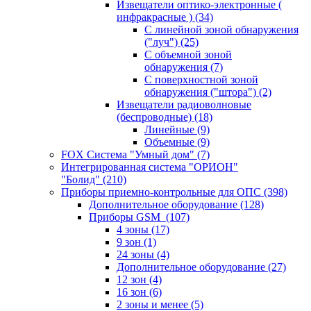
Извещатели оптико-электронные (
инфракрасные )
(34)
С линейной зоной обнаружения
("луч")
(25)
С объемной зоной
обнаружения
(7)
С поверхностной зоной
обнаружения ("штора")
(2)
Извещатели радиоволновые
(беспроводные)
(18)
Линейные
(9)
Объемные
(9)
FOX Система "Умный дом"
(7)
Интегрированная система "ОРИОН"
"Болид"
(210)
Приборы приемно-контрольные для ОПС
(398)
Дополнительное оборудование
(128)
Приборы GSM
(107)
4 зоны
(17)
9 зон
(1)
24 зоны
(4)
Дополнительное оборудование
(27)
12 зон
(4)
16 зон
(6)
2 зоны и менее
(5)