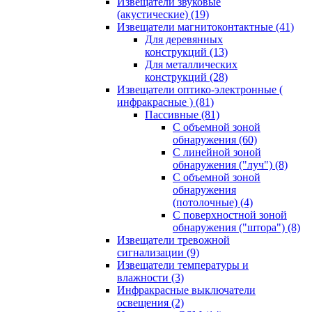
Извещатели звуковые
(акустические)
(19)
Извещатели магнитоконтактные
(41)
Для деревянных
конструкций
(13)
Для металлических
конструкций
(28)
Извещатели оптико-электронные (
инфракрасные )
(81)
Пассивные
(81)
С объемной зоной
обнаружения
(60)
С линейной зоной
обнаружения ("луч")
(8)
С объемной зоной
обнаружения
(потолочные)
(4)
С поверхностной зоной
обнаружения ("штора")
(8)
Извещатели тревожной
сигнализации
(9)
Извещатели температуры и
влажности
(3)
Инфракрасные выключатели
освещения
(2)