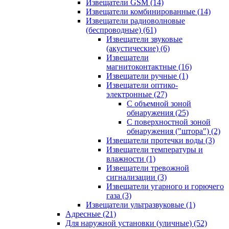
Извещатели GSM
(14)
Извещатели комбинированные
(14)
Извещатели радиоволновые
(беспроводные)
(61)
Извещатели звуковые
(акустические)
(6)
Извещатели
магнитоконтактные
(16)
Извещатели ручные
(1)
Извещатели оптико-
электронные
(27)
С объемной зоной
обнаружения
(25)
С поверхностной зоной
обнаружения ("штора")
(2)
Извещатели протечки воды
(3)
Извещатели температуры и
влажности
(1)
Извещатели тревожной
сигнализации
(3)
Извещатели угарного и горючего
газа
(3)
Извещатели ультразвуковые
(1)
Адресные
(21)
Для наружной установки (уличные)
(52)