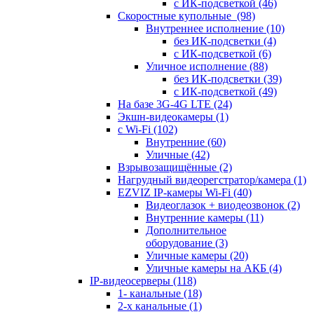
с ИК-подсветкой
(46)
Скоростные купольные
(98)
Внутреннее исполнение
(10)
без ИК-подсветки
(4)
с ИК-подсветкой
(6)
Уличное исполнение
(88)
без ИК-подсветки
(39)
с ИК-подсветкой
(49)
На базе 3G-4G LTE
(24)
Экшн-видеокамеры
(1)
с Wi-Fi
(102)
Внутренние
(60)
Уличные
(42)
Взрывозащищённые
(2)
Нагрудный видеорегстратор/камера
(1)
EZVIZ IP-камеры Wi-Fi
(40)
Видеоглазок + виодеозвонок
(2)
Внутренние камеры
(11)
Дополнительное
оборудование
(3)
Уличные камеры
(20)
Уличные камеры на АКБ
(4)
IP-видеосерверы
(118)
1- канальные
(18)
2-х канальные
(1)