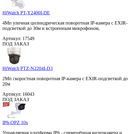
HiWatch PT-Y2400I-DE
4Мп уличная цилиндрическая поворотная IP-камера c EXIR-
подсветкой до 30м и встроенным микрофоном,
Артикул:
17549
ПОД ЗАКАЗ
HiWatch PTZ-N2204I-D3
2Мп скоростная поворотная IP-камера c EXIR-подсветкой до
20м
Артикул:
16043
ПОД ЗАКАЗ
IPh-OPZ 10x
Управляемая платформа IPh - совмещённая видеокамера и