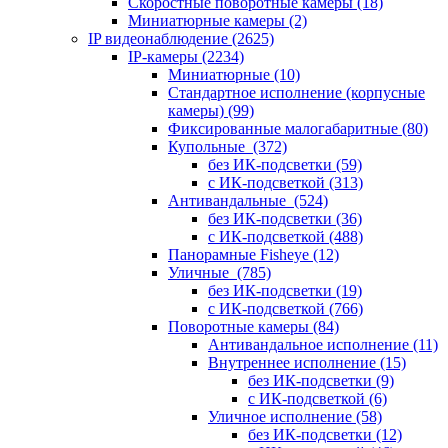
Скоростные поворотные камеры
(18)
Миниатюрные камеры
(2)
IP видеонаблюдение
(2625)
IP-камеры
(2234)
Миниатюрные
(10)
Стандартное исполнение (корпусные
камеры)
(99)
Фиксированные малогабаритные
(80)
Купольные
(372)
без ИК-подсветки
(59)
с ИК-подсветкой
(313)
Антивандальные
(524)
без ИК-подсветки
(36)
с ИК-подсветкой
(488)
Панорамные Fisheye
(12)
Уличные
(785)
без ИК-подсветки
(19)
с ИК-подсветкой
(766)
Поворотные камеры
(84)
Антивандальное исполнение
(11)
Внутреннее исполнение
(15)
без ИК-подсветки
(9)
с ИК-подсветкой
(6)
Уличное исполнение
(58)
без ИК-подсветки
(12)