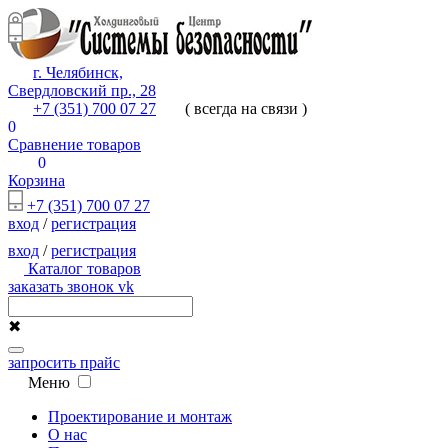
г. Челябинск,
Свердловский пр., 28
+7 (351) 700 07 27
( всегда на связи )
0
Сравнение товаров
0
Корзина
+7 (351) 700 07 27
вход
/
регистрация
вход
/
регистрация
Каталог товаров
заказать звонок
vk
✖
запросить прайс
Меню
Проектирование и монтаж
О нас