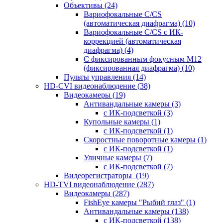
Объективы
(24)
Вариофокальные C/CS
(автоматическая диафрагма)
(10)
Вариофокальные C/CS с ИК-
коррекцией (автоматическая
диафрагма)
(4)
С фиксированным фокусным М12
(фиксированная диафрагма)
(10)
Пульты управления
(14)
HD-CVI видеонаблюдение
(38)
Видеокамеры
(19)
Антивандальные камеры
(3)
с ИК-подсветкой
(3)
Купольные камеры
(1)
с ИК-подсветкой
(1)
Скоростные поворотные камеры
(1)
с ИК-подсветкой
(1)
Уличные камеры
(7)
с ИК-подсветкой
(7)
Видеорегистраторы
(19)
HD-TVI видеонаблюдение
(287)
Видеокамеры
(287)
FishEye камеры "Рыбий глаз"
(1)
Антивандальные камеры
(138)
с ИК-подсветкой
(138)