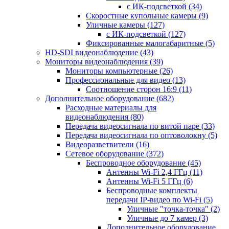
с ИК-подсветкой
(34)
Скоростные купольные камеры
(9)
Уличные камеры
(127)
с ИК-подсветкой
(127)
Фиксированные малогабаритные
(5)
HD-SDI видеонаблюдение
(43)
Мониторы видеонаблюдения
(39)
Мониторы компьютерные
(26)
Профессиональные для видео
(13)
Соотношение сторон 16:9
(11)
Дополнительное оборудование
(682)
Расходные материалы для
видеонаблюдения
(80)
Передача видеосигнала по витой паре
(33)
Передача видеосигнала по оптоволокну
(5)
Видеоразветвители
(16)
Сетевое оборудование
(372)
Беспроводное оборудование
(45)
Антенны Wi-Fi 2,4 ГГц
(11)
Антенны Wi-Fi 5 ГГц
(6)
Беспроводные комплекты
передачи IP-видео по Wi-Fi
(5)
Уличные "точка-точка"
(2)
Уличные до 7 камер
(3)
Дополнительное оборудование