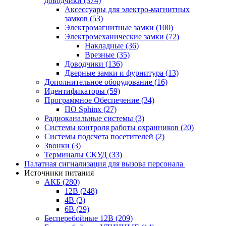
доводчики
(374)
Аксессуары для электро-магнитных
замков
(53)
Электромагнитные замки
(100)
Электромеханические замки
(72)
Накладные
(36)
Врезные
(35)
Доводчики
(136)
Дверные замки и фурнитура
(13)
Дополнительное оборудование
(16)
Идентификаторы
(59)
Программное Обеспечение
(34)
ПО Sphinx
(27)
Радиоканальные системы
(3)
Системы контроля работы охранников
(20)
Системы подсчета посетителей
(2)
Звонки
(3)
Терминалы СКУД
(33)
Палатная сигнализация для вызова персонала
Источники питания
АКБ
(280)
12В
(248)
4В
(3)
6В
(29)
Бесперебойные 12В
(209)