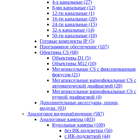
4-х канальные
(27)
8-ми канальные
(12)
12-ти канальные
(1)
16-ти канальные
(20)
24-ти канальные
(15)
32-х канальные
(14)
50-ти канальные
(10)
Готовые комплекты IP
(5)
Программное обеспечение
(107)
Обективы CS
(68)
Объективы D1
(5)
Объективы M12
(10)
Мегапиксельные CS c фиксированным
фокусом
(21)
Мегапиксельные вариофокальные CS c
автоматической диафрагмой
(28)
Мегапиксельные вариофокальные CS c
ручной диафрагмой
(4)
Дополнительные аксессуары, опции,
модули.
(93)
Аналоговое видеонаблюдение
(587)
Аналоговые камеры
(403)
Купольные камеры
(100)
без ИК-подсветки
(56)
с ИК-подсветкой
(44)