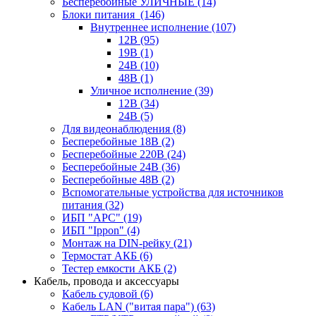
Бесперебойные УЛИЧНЫЕ
(14)
Блоки питания
(146)
Внутреннее исполнение
(107)
12В
(95)
19В
(1)
24В
(10)
48В
(1)
Уличное исполнение
(39)
12В
(34)
24В
(5)
Для видеонаблюдения
(8)
Бесперебойные 18В
(2)
Бесперебойные 220В
(24)
Бесперебойные 24В
(36)
Бесперебойные 48В
(2)
Вспомогательные устройства для источников
питания
(32)
ИБП "APC"
(19)
ИБП "Ippon"
(4)
Монтаж на DIN-рейку
(21)
Термостат АКБ
(6)
Тестер емкости АКБ
(2)
Кабель, провода и аксессуары
Кабель судовой
(6)
Кабель LAN ("витая пара")
(63)