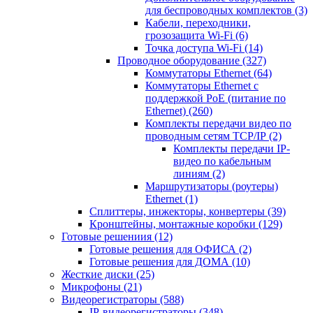
для беспроводных комплектов
(3)
Кабели, переходники,
грозозащита Wi-Fi
(6)
Точка доступа Wi-Fi
(14)
Проводное оборудование
(327)
Коммутаторы Ethernet
(64)
Коммутаторы Ethernet с
поддержкой PoE (питание по
Ethernet)
(260)
Комплекты передачи видео по
проводным сетям TCP/IP
(2)
Комплекты передачи IP-
видео по кабельным
линиям
(2)
Маршрутизаторы (роутеры)
Ethernet
(1)
Сплиттеры, инжекторы, конвертеры
(39)
Кронштейны, монтажные коробки
(129)
Готовые решениия
(12)
Готовые решения для ОФИСА
(2)
Готовые решения для ДОМА
(10)
Жесткие диски
(25)
Микрофоны
(21)
Видеорегистраторы
(588)
IP-видеорегистраторы
(348)