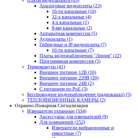
Платы видеозахвата
(63)
Аналоговые видеоплаты
(23)
16-ти канальные
(16)
32-х канальные
(4)
4-х канальные
(1)
8-ми канальные
(2)
Аппаратная компрессия
(5)
Аудиоплаты
(1)
Гибридные и IP-видеоплаты
(7)
16-ти канальные
(7)
Платы видеонаблюдения "Линия"
(22)
Программная компрессия
(5)
Термокожухи
(41)
Внешнее питание 12В
(16)
Внешнее питание 220В
(20)
Внешнее питание 24В
(2)
С питанием по PoE
(3)
Беспроводное видеонаблюдение (радиоканал)
(5)
ТЕПЛОВИЗИОННЫЕ КАМЕРЫ
(2)
Охранно-Пожарная Сигнализация
Извещатели охранные
(334)
Аксессуары для извещателей
(9)
Для помещений
(252)
Извещатели вибрационные и
емкостные
(7)