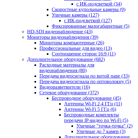
с ИК-подсветкой
(34)
Скоростные купольные камеры
(9)
Уличные камеры
(127)
с ИК-подсветкой
(127)
Фиксированные малогабаритные
(5)
HD-SDI видеонаблюдение
(43)
Мониторы видеонаблюдения
(39)
Мониторы компьютерные
(26)
Профессиональные для видео
(13)
Соотношение сторон 16:9
(11)
Дополнительное оборудование
(682)
Расходные материалы для
видеонаблюдения
(80)
Передача видеосигнала по витой паре
(33)
Передача видеосигнала по оптоволокну
(5)
Видеоразветвители
(16)
Сетевое оборудование
(372)
Беспроводное оборудование
(45)
Антенны Wi-Fi 2,4 ГГц
(11)
Антенны Wi-Fi 5 ГГц
(6)
Беспроводные комплекты
передачи IP-видео по Wi-Fi
(5)
Уличные "точка-точка"
(2)
Уличные до 7 камер
(3)
Дополнительное оборудование