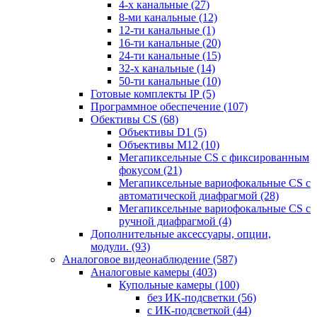
4-х канальные
(27)
8-ми канальные
(12)
12-ти канальные
(1)
16-ти канальные
(20)
24-ти канальные
(15)
32-х канальные
(14)
50-ти канальные
(10)
Готовые комплекты IP
(5)
Программное обеспечение
(107)
Обективы CS
(68)
Объективы D1
(5)
Объективы M12
(10)
Мегапиксельные CS c фиксированным
фокусом
(21)
Мегапиксельные вариофокальные CS c
автоматической диафрагмой
(28)
Мегапиксельные вариофокальные CS c
ручной диафрагмой
(4)
Дополнительные аксессуары, опции,
модули.
(93)
Аналоговое видеонаблюдение
(587)
Аналоговые камеры
(403)
Купольные камеры
(100)
без ИК-подсветки
(56)
с ИК-подсветкой
(44)