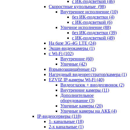
с ИК-подсветкой
(46)
Скоростные купольные
(98)
Внутреннее исполнение
(10)
без ИК-подсветки
(4)
с ИК-подсветкой
(6)
Уличное исполнение
(88)
без ИК-подсветки
(39)
с ИК-подсветкой
(49)
На базе 3G-4G LTE
(24)
Экшн-видеокамеры
(1)
с Wi-Fi
(102)
Внутренние
(60)
Уличные
(42)
Взрывозащищённые
(2)
Нагрудный видеорегстратор/камера
(1)
EZVIZ IP-камеры Wi-Fi
(40)
Видеоглазок + виодеозвонок
(2)
Внутренние камеры
(11)
Дополнительное
оборудование
(3)
Уличные камеры
(20)
Уличные камеры на АКБ
(4)
IP-видеосерверы
(118)
1- канальные
(18)
2-х канальные
(1)