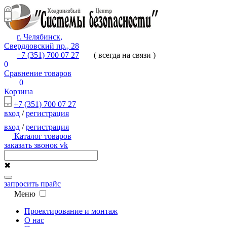
г. Челябинск,
Свердловский пр., 28
+7 (351) 700 07 27
( всегда на связи )
0
Сравнение товаров
0
Корзина
+7 (351) 700 07 27
вход
/
регистрация
вход
/
регистрация
Каталог товаров
заказать звонок
vk
✖
запросить прайс
Меню
Проектирование и монтаж
О нас