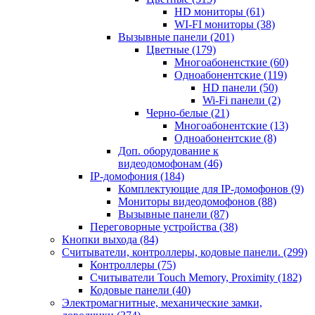
HD мониторы
(61)
WI-FI мониторы
(38)
Вызывные панели
(201)
Цветные
(179)
Многоабоненсткие
(60)
Одноабонентские
(119)
HD панели
(50)
Wi-Fi панели
(2)
Черно-белые
(21)
Многоабонентские
(13)
Одноабонентские
(8)
Доп. оборудование к
видеодомофонам
(46)
IP-домофония
(184)
Комплектующие для IP-домофонов
(9)
Мониторы видеодомофонов
(88)
Вызывные панели
(87)
Переговорные устройства
(38)
Кнопки выхода
(84)
Считыватели, контроллеры, кодовые панели.
(299)
Контроллеры
(75)
Считыватели Touch Memory, Proximity
(182)
Кодовые панели
(40)
Электромагнитные, механические замки,