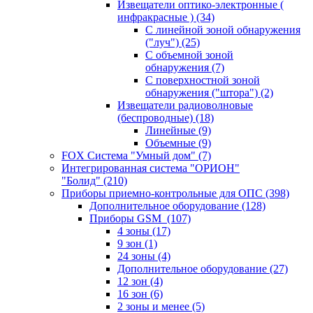
Извещатели оптико-электронные (
инфракрасные )
(34)
С линейной зоной обнаружения
("луч")
(25)
С объемной зоной
обнаружения
(7)
С поверхностной зоной
обнаружения ("штора")
(2)
Извещатели радиоволновые
(беспроводные)
(18)
Линейные
(9)
Объемные
(9)
FOX Система "Умный дом"
(7)
Интегрированная система "ОРИОН"
"Болид"
(210)
Приборы приемно-контрольные для ОПС
(398)
Дополнительное оборудование
(128)
Приборы GSM
(107)
4 зоны
(17)
9 зон
(1)
24 зоны
(4)
Дополнительное оборудование
(27)
12 зон
(4)
16 зон
(6)
2 зоны и менее
(5)