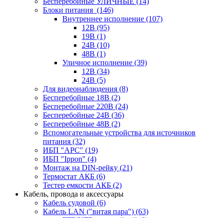
Бесперебойные УЛИЧНЫЕ
(14)
Блоки питания
(146)
Внутреннее исполнение
(107)
12В
(95)
19В
(1)
24В
(10)
48В
(1)
Уличное исполнение
(39)
12В
(34)
24В
(5)
Для видеонаблюдения
(8)
Бесперебойные 18В
(2)
Бесперебойные 220В
(24)
Бесперебойные 24В
(36)
Бесперебойные 48В
(2)
Вспомогательные устройства для источников
питания
(32)
ИБП "APC"
(19)
ИБП "Ippon"
(4)
Монтаж на DIN-рейку
(21)
Термостат АКБ
(6)
Тестер емкости АКБ
(2)
Кабель, провода и аксессуары
Кабель судовой
(6)
Кабель LAN ("витая пара")
(63)