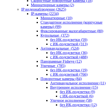
Скоростные поворотные камеры
(18)
Миниатюрные камеры
(2)
IP видеонаблюдение
(2625)
IP-камеры
(2234)
Миниатюрные
(10)
Стандартное исполнение (корпусные
камеры)
(99)
Фиксированные малогабаритные
(80)
Купольные
(372)
без ИК-подсветки
(59)
с ИК-подсветкой
(313)
Антивандальные
(524)
без ИК-подсветки
(36)
с ИК-подсветкой
(488)
Панорамные Fisheye
(12)
Уличные
(785)
без ИК-подсветки
(19)
с ИК-подсветкой
(766)
Поворотные камеры
(84)
Антивандальное исполнение
(11)
Внутреннее исполнение
(15)
без ИК-подсветки
(9)
с ИК-подсветкой
(6)
Уличное исполнение
(58)
без ИК-подсветки
(12)