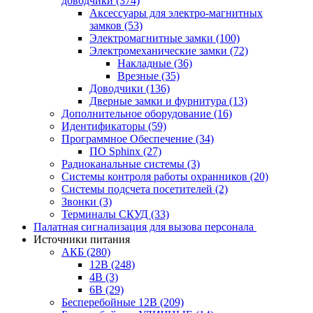
доводчики
(374)
Аксессуары для электро-магнитных
замков
(53)
Электромагнитные замки
(100)
Электромеханические замки
(72)
Накладные
(36)
Врезные
(35)
Доводчики
(136)
Дверные замки и фурнитура
(13)
Дополнительное оборудование
(16)
Идентификаторы
(59)
Программное Обеспечение
(34)
ПО Sphinx
(27)
Радиоканальные системы
(3)
Системы контроля работы охранников
(20)
Системы подсчета посетителей
(2)
Звонки
(3)
Терминалы СКУД
(33)
Палатная сигнализация для вызова персонала
Источники питания
АКБ
(280)
12В
(248)
4В
(3)
6В
(29)
Бесперебойные 12В
(209)