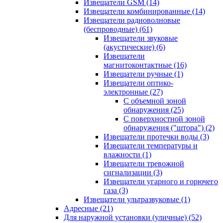
Извещатели GSM
(14)
Извещатели комбинированные
(14)
Извещатели радиоволновые
(беспроводные)
(61)
Извещатели звуковые
(акустические)
(6)
Извещатели
магнитоконтактные
(16)
Извещатели ручные
(1)
Извещатели оптико-
электронные
(27)
С объемной зоной
обнаружения
(25)
С поверхностной зоной
обнаружения ("штора")
(2)
Извещатели протечки воды
(3)
Извещатели температуры и
влажности
(1)
Извещатели тревожной
сигнализации
(3)
Извещатели угарного и горючего
газа
(3)
Извещатели ультразвуковые
(1)
Адресные
(21)
Для наружной установки (уличные)
(52)