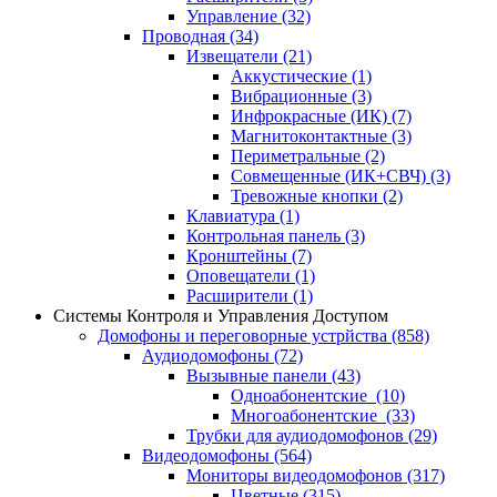
Управление
(32)
Проводная
(34)
Извещатели
(21)
Аккустические
(1)
Вибрационные
(3)
Инфрокрасные (ИК)
(7)
Магнитоконтактные
(3)
Периметральные
(2)
Совмещенные (ИК+СВЧ)
(3)
Тревожные кнопки
(2)
Клавиатура
(1)
Контрольная панель
(3)
Кронштейны
(7)
Оповещатели
(1)
Расширители
(1)
Системы Контроля и Управления Доступом
Домофоны и переговорные устрйства
(858)
Аудиодомофоны
(72)
Вызывные панели
(43)
Одноабонентские
(10)
Многоабонентские
(33)
Трубки для аудиодомофонов
(29)
Видеодомофоны
(564)
Мониторы видеодомофонов
(317)
Цветные
(315)