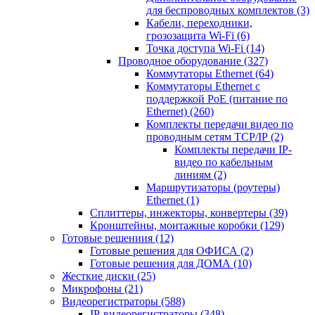
для беспроводных комплектов
(3)
Кабели, переходники,
грозозащита Wi-Fi
(6)
Точка доступа Wi-Fi
(14)
Проводное оборудование
(327)
Коммутаторы Ethernet
(64)
Коммутаторы Ethernet с
поддержкой PoE (питание по
Ethernet)
(260)
Комплекты передачи видео по
проводным сетям TCP/IP
(2)
Комплекты передачи IP-
видео по кабельным
линиям
(2)
Маршрутизаторы (роутеры)
Ethernet
(1)
Сплиттеры, инжекторы, конвертеры
(39)
Кронштейны, монтажные коробки
(129)
Готовые решениия
(12)
Готовые решения для ОФИСА
(2)
Готовые решения для ДОМА
(10)
Жесткие диски
(25)
Микрофоны
(21)
Видеорегистраторы
(588)
IP-видеорегистраторы
(348)