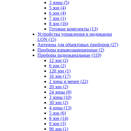
3 зоны
(5)
5 зон
(4)
6 зон
(4)
7 зон
(1)
8 зон
(16)
Готовые комплекты
(13)
Устройства управления и индикации
LON
(15)
Антенны для объектовых приборов
(27)
Приборы взрывозащищенные
(2)
Приборы радиоканальные
(119)
12 зон
(2)
6 зон
(2)
120 зон
(1)
16 зон
(17)
2 зоны и менее
(22)
20 зон
(2)
24 зоны
(8)
3 зоны
(10)
30 зон
(2)
4 зоны
(13)
5 зон
(6)
8 зон
(14)
9 зон
(3)
96 зон
(1)