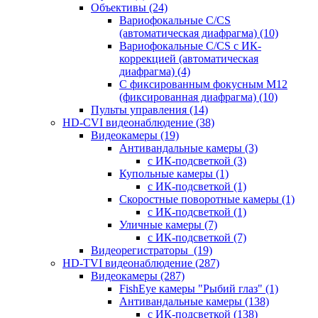
Объективы
(24)
Вариофокальные C/CS
(автоматическая диафрагма)
(10)
Вариофокальные C/CS с ИК-
коррекцией (автоматическая
диафрагма)
(4)
С фиксированным фокусным М12
(фиксированная диафрагма)
(10)
Пульты управления
(14)
HD-CVI видеонаблюдение
(38)
Видеокамеры
(19)
Антивандальные камеры
(3)
с ИК-подсветкой
(3)
Купольные камеры
(1)
с ИК-подсветкой
(1)
Скоростные поворотные камеры
(1)
с ИК-подсветкой
(1)
Уличные камеры
(7)
с ИК-подсветкой
(7)
Видеорегистраторы
(19)
HD-TVI видеонаблюдение
(287)
Видеокамеры
(287)
FishEye камеры "Рыбий глаз"
(1)
Антивандальные камеры
(138)
с ИК-подсветкой
(138)