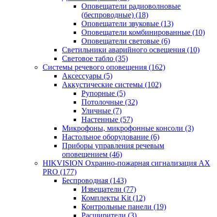
Оповещатели радиоволновые
(беспроводные)
(18)
Оповещатели звуковые
(13)
Оповещатели комбинированные
(10)
Оповещатели световые
(6)
Светильники аварийного освещения
(10)
Световое табло
(35)
Системы речевого оповещения
(162)
Аксессуары
(5)
Аккустические системы
(102)
Рупорные
(5)
Потолочные
(32)
Уличные
(7)
Настенные
(57)
Микрофоны, микрофонные консоли
(3)
Настольное оборудование
(6)
Приборы управления речевым
оповещением
(46)
HIKVISION Охранно-пожарная сигнализация AX
PRO
(177)
Беспроводная
(143)
Извещатели
(77)
Комплекты Kit
(12)
Контрольные панели
(19)
Расширители
(3)