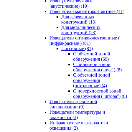
Извещатели звуковые
(акустические)
(19)
Извещатели магнитоконтактные
(41)
Для деревянных
конструкций
(13)
Для металлических
конструкций
(28)
Извещатели оптико-электронные (
инфракрасные )
(81)
Пассивные
(81)
С объемной зоной
обнаружения
(60)
С линейной зоной
обнаружения ("луч")
(8)
С объемной зоной
обнаружения
(потолочные)
(4)
С поверхностной зоной
обнаружения ("штора")
(8)
Извещатели тревожной
сигнализации
(9)
Извещатели температуры и
влажности
(3)
Инфракрасные выключатели
освещения
(2)