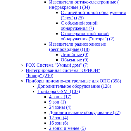
Извещатели оптико-электронные (
инфракрасные )
(34)
С линейной зоной обнаружения
("луч")
(25)
С объемной зоной
обнаружения
(7)
С поверхностной зоной
обнаружения ("штора")
(2)
Извещатели радиоволновые
(беспроводные)
(18)
Линейные
(9)
Объемные
(9)
FOX Система "Умный дом"
(7)
Интегрированная система "ОРИОН"
"Болид"
(210)
Приборы приемно-контрольные для ОПС
(398)
Дополнительное оборудование
(128)
Приборы GSM
(107)
4 зоны
(17)
9 зон
(1)
24 зоны
(4)
Дополнительное оборудование
(27)
12 зон
(4)
16 зон
(6)
2 зоны и менее
(5)