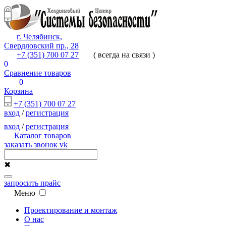
г. Челябинск,
Свердловский пр., 28
+7 (351) 700 07 27
( всегда на связи )
0
Сравнение товаров
0
Корзина
+7 (351) 700 07 27
вход
/
регистрация
вход
/
регистрация
Каталог товаров
заказать звонок
vk
✖
запросить прайс
Меню
Проектирование и монтаж
О нас