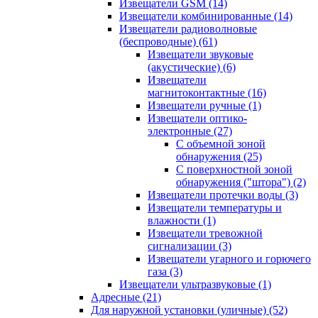
Извещатели GSM
(14)
Извещатели комбинированные
(14)
Извещатели радиоволновые
(беспроводные)
(61)
Извещатели звуковые
(акустические)
(6)
Извещатели
магнитоконтактные
(16)
Извещатели ручные
(1)
Извещатели оптико-
электронные
(27)
С объемной зоной
обнаружения
(25)
С поверхностной зоной
обнаружения ("штора")
(2)
Извещатели протечки воды
(3)
Извещатели температуры и
влажности
(1)
Извещатели тревожной
сигнализации
(3)
Извещатели угарного и горючего
газа
(3)
Извещатели ультразвуковые
(1)
Адресные
(21)
Для наружной установки (уличные)
(52)