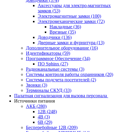
доводчики
(374)
Аксессуары для электро-магнитных
замков
(53)
Электромагнитные замки
(100)
Электромеханические замки
(72)
Накладные
(36)
Врезные
(35)
Доводчики
(136)
Дверные замки и фурнитура
(13)
Дополнительное оборудование
(16)
Идентификаторы
(59)
Программное Обеспечение
(34)
ПО Sphinx
(27)
Радиоканальные системы
(3)
Системы контроля работы охранников
(20)
Системы подсчета посетителей
(2)
Звонки
(3)
Терминалы СКУД
(33)
Палатная сигнализация для вызова персонала
Источники питания
АКБ
(280)
12В
(248)
4В
(3)
6В
(29)
Бесперебойные 12В
(209)