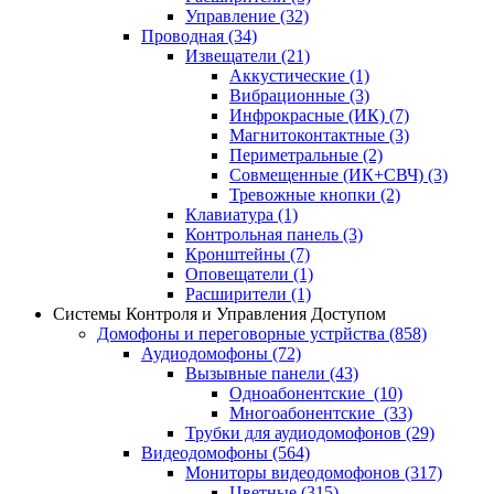
Управление
(32)
Проводная
(34)
Извещатели
(21)
Аккустические
(1)
Вибрационные
(3)
Инфрокрасные (ИК)
(7)
Магнитоконтактные
(3)
Периметральные
(2)
Совмещенные (ИК+СВЧ)
(3)
Тревожные кнопки
(2)
Клавиатура
(1)
Контрольная панель
(3)
Кронштейны
(7)
Оповещатели
(1)
Расширители
(1)
Системы Контроля и Управления Доступом
Домофоны и переговорные устрйства
(858)
Аудиодомофоны
(72)
Вызывные панели
(43)
Одноабонентские
(10)
Многоабонентские
(33)
Трубки для аудиодомофонов
(29)
Видеодомофоны
(564)
Мониторы видеодомофонов
(317)
Цветные
(315)