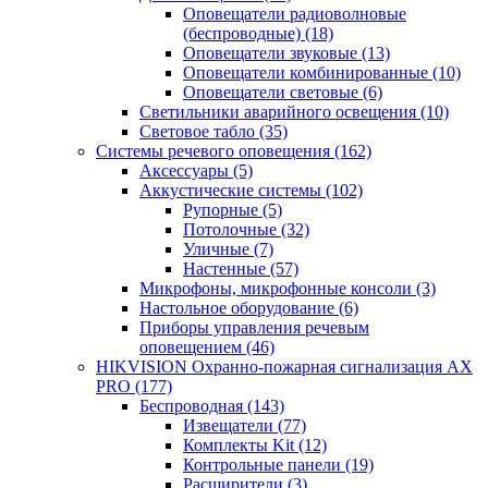
Оповещатели радиоволновые
(беспроводные)
(18)
Оповещатели звуковые
(13)
Оповещатели комбинированные
(10)
Оповещатели световые
(6)
Светильники аварийного освещения
(10)
Световое табло
(35)
Системы речевого оповещения
(162)
Аксессуары
(5)
Аккустические системы
(102)
Рупорные
(5)
Потолочные
(32)
Уличные
(7)
Настенные
(57)
Микрофоны, микрофонные консоли
(3)
Настольное оборудование
(6)
Приборы управления речевым
оповещением
(46)
HIKVISION Охранно-пожарная сигнализация AX
PRO
(177)
Беспроводная
(143)
Извещатели
(77)
Комплекты Kit
(12)
Контрольные панели
(19)
Расширители
(3)