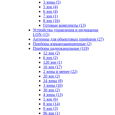
3 зоны
(5)
5 зон
(4)
6 зон
(4)
7 зон
(1)
8 зон
(16)
Готовые комплекты
(13)
Устройства управления и индикации
LON
(15)
Антенны для объектовых приборов
(27)
Приборы взрывозащищенные
(2)
Приборы радиоканальные
(119)
12 зон
(2)
6 зон
(2)
120 зон
(1)
16 зон
(17)
2 зоны и менее
(22)
20 зон
(2)
24 зоны
(8)
3 зоны
(10)
30 зон
(2)
4 зоны
(13)
5 зон
(6)
8 зон
(14)
9 зон
(3)
96 зон
(1)