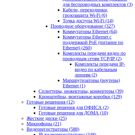
для беспроводных комплектов
(3)
Кабели, переходники,
грозозащита Wi-Fi
(6)
Точка доступа Wi-Fi
(14)
Проводное оборудование
(327)
Коммутаторы Ethernet
(64)
Коммутаторы Ethernet с
поддержкой PoE (питание по
Ethernet)
(260)
Комплекты передачи видео по
проводным сетям TCP/IP
(2)
Комплекты передачи IP-
видео по кабельным
линиям
(2)
Маршрутизаторы (роутеры)
Ethernet
(1)
Сплиттеры, инжекторы, конвертеры
(39)
Кронштейны, монтажные коробки
(129)
Готовые решениия
(12)
Готовые решения для ОФИСА
(2)
Готовые решения для ДОМА
(10)
Жесткие диски
(25)
Микрофоны
(21)
Видеорегистраторы
(588)
IP-видеорегистраторы
(348)