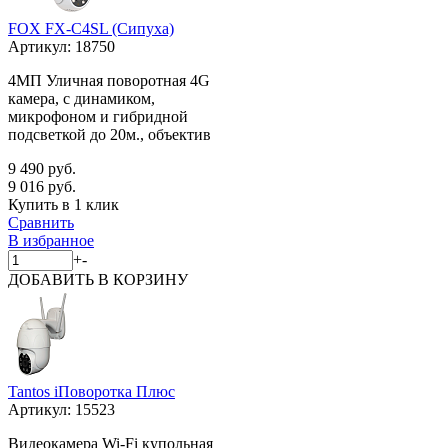
FOX FX-C4SL (Сипуха)
Артикул:
18750
4МП Уличная поворотная 4G
камера, с динамиком,
микрофоном и гибридной
подсветкой до 20м., объектив
9 490 руб.
9 016 руб.
Купить в 1 клик
Сравнить
В избранное
+
-
ДОБАВИТЬ
В КОРЗИНУ
Tantos iПоворотка Плюс
Артикул:
15523
Видеокамера Wi-Fi купольная