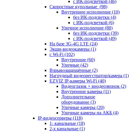
с ИК-подсветкой
(46)
Скоростные купольные
(98)
Внутреннее исполнение
(10)
без ИК-подсветки
(4)
с ИК-подсветкой
(6)
Уличное исполнение
(88)
без ИК-подсветки
(39)
с ИК-подсветкой
(49)
На базе 3G-4G LTE
(24)
Экшн-видеокамеры
(1)
с Wi-Fi
(102)
Внутренние
(60)
Уличные
(42)
Взрывозащищённые
(2)
Нагрудный видеорегстратор/камера
(1)
EZVIZ IP-камеры Wi-Fi
(40)
Видеоглазок + виодеозвонок
(2)
Внутренние камеры
(11)
Дополнительное
оборудование
(3)
Уличные камеры
(20)
Уличные камеры на АКБ
(4)
IP-видеосерверы
(118)
1- канальные
(18)
2-х канальные
(1)