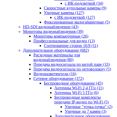
с ИК-подсветкой
(34)
Скоростные купольные камеры
(9)
Уличные камеры
(127)
с ИК-подсветкой
(127)
Фиксированные малогабаритные
(5)
HD-SDI видеонаблюдение
(43)
Мониторы видеонаблюдения
(39)
Мониторы компьютерные
(26)
Профессиональные для видео
(13)
Соотношение сторон 16:9
(11)
Дополнительное оборудование
(682)
Расходные материалы для
видеонаблюдения
(80)
Передача видеосигнала по витой паре
(33)
Передача видеосигнала по оптоволокну
(5)
Видеоразветвители
(16)
Сетевое оборудование
(372)
Беспроводное оборудование
(45)
Антенны Wi-Fi 2,4 ГГц
(11)
Антенны Wi-Fi 5 ГГц
(6)
Беспроводные комплекты
передачи IP-видео по Wi-Fi
(5)
Уличные "точка-точка"
(2)
Уличные до 7 камер
(3)
Дополнительное оборудование