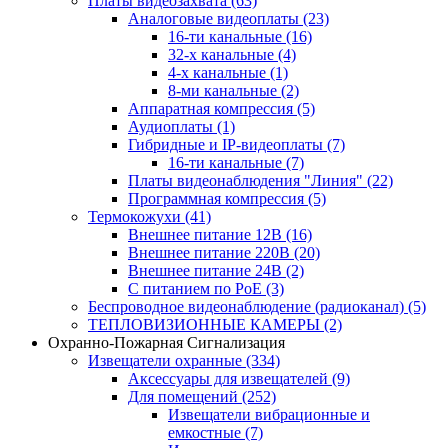
Платы видеозахвата
(63)
Аналоговые видеоплаты
(23)
16-ти канальные
(16)
32-х канальные
(4)
4-х канальные
(1)
8-ми канальные
(2)
Аппаратная компрессия
(5)
Аудиоплаты
(1)
Гибридные и IP-видеоплаты
(7)
16-ти канальные
(7)
Платы видеонаблюдения "Линия"
(22)
Программная компрессия
(5)
Термокожухи
(41)
Внешнее питание 12В
(16)
Внешнее питание 220В
(20)
Внешнее питание 24В
(2)
С питанием по PoE
(3)
Беспроводное видеонаблюдение (радиоканал)
(5)
ТЕПЛОВИЗИОННЫЕ КАМЕРЫ
(2)
Охранно-Пожарная Сигнализация
Извещатели охранные
(334)
Аксессуары для извещателей
(9)
Для помещений
(252)
Извещатели вибрационные и
емкостные
(7)