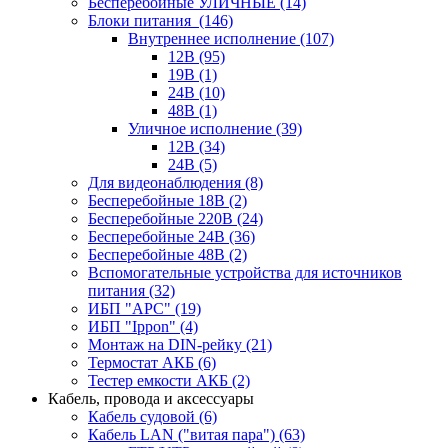
Бесперебойные УЛИЧНЫЕ
(14)
Блоки питания
(146)
Внутреннее исполнение
(107)
12В
(95)
19В
(1)
24В
(10)
48В
(1)
Уличное исполнение
(39)
12В
(34)
24В
(5)
Для видеонаблюдения
(8)
Бесперебойные 18В
(2)
Бесперебойные 220В
(24)
Бесперебойные 24В
(36)
Бесперебойные 48В
(2)
Вспомогательные устройства для источников
питания
(32)
ИБП "APC"
(19)
ИБП "Ippon"
(4)
Монтаж на DIN-рейку
(21)
Термостат АКБ
(6)
Тестер емкости АКБ
(2)
Кабель, провода и аксессуары
Кабель судовой
(6)
Кабель LAN ("витая пара")
(63)