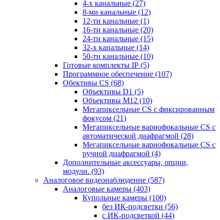
4-х канальные
(27)
8-ми канальные
(12)
12-ти канальные
(1)
16-ти канальные
(20)
24-ти канальные
(15)
32-х канальные
(14)
50-ти канальные
(10)
Готовые комплекты IP
(5)
Программное обеспечение
(107)
Обективы CS
(68)
Объективы D1
(5)
Объективы M12
(10)
Мегапиксельные CS c фиксированным
фокусом
(21)
Мегапиксельные вариофокальные CS c
автоматической диафрагмой
(28)
Мегапиксельные вариофокальные CS c
ручной диафрагмой
(4)
Дополнительные аксессуары, опции,
модули.
(93)
Аналоговое видеонаблюдение
(587)
Аналоговые камеры
(403)
Купольные камеры
(100)
без ИК-подсветки
(56)
с ИК-подсветкой
(44)