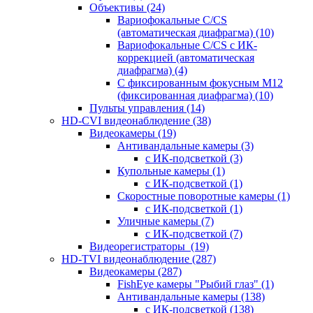
Объективы
(24)
Вариофокальные C/CS
(автоматическая диафрагма)
(10)
Вариофокальные C/CS с ИК-
коррекцией (автоматическая
диафрагма)
(4)
С фиксированным фокусным М12
(фиксированная диафрагма)
(10)
Пульты управления
(14)
HD-CVI видеонаблюдение
(38)
Видеокамеры
(19)
Антивандальные камеры
(3)
с ИК-подсветкой
(3)
Купольные камеры
(1)
с ИК-подсветкой
(1)
Скоростные поворотные камеры
(1)
с ИК-подсветкой
(1)
Уличные камеры
(7)
с ИК-подсветкой
(7)
Видеорегистраторы
(19)
HD-TVI видеонаблюдение
(287)
Видеокамеры
(287)
FishEye камеры "Рыбий глаз"
(1)
Антивандальные камеры
(138)
с ИК-подсветкой
(138)