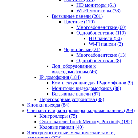
HD мониторы
(61)
WI-FI мониторы
(38)
Вызывные панели
(201)
Цветные
(179)
Многоабоненсткие
(60)
Одноабонентские
(119)
HD панели
(50)
Wi-Fi панели
(2)
Черно-белые
(21)
Многоабонентские
(13)
Одноабонентские
(8)
Доп. оборудование к
видеодомофонам
(46)
IP-домофония
(184)
Комплектующие для IP-домофонов
(9)
Мониторы видеодомофонов
(88)
Вызывные панели
(87)
Переговорные устройства
(38)
Кнопки выхода
(84)
Считыватели, контроллеры, кодовые панели.
(299)
Контроллеры
(75)
Считыватели Touch Memory, Proximity
(182)
Кодовые панели
(40)
Электромагнитные, механические замки,