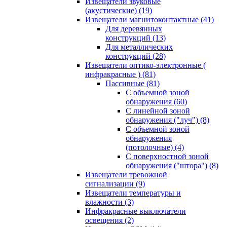
Извещатели звуковые
(акустические)
(19)
Извещатели магнитоконтактные
(41)
Для деревянных
конструкций
(13)
Для металлических
конструкций
(28)
Извещатели оптико-электронные (
инфракрасные )
(81)
Пассивные
(81)
С объемной зоной
обнаружения
(60)
С линейной зоной
обнаружения ("луч")
(8)
С объемной зоной
обнаружения
(потолочные)
(4)
С поверхностной зоной
обнаружения ("штора")
(8)
Извещатели тревожной
сигнализации
(9)
Извещатели температуры и
влажности
(3)
Инфракрасные выключатели
освещения
(2)