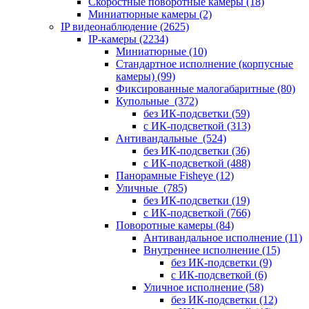
Скоростные поворотные камеры
(18)
Миниатюрные камеры
(2)
IP видеонаблюдение
(2625)
IP-камеры
(2234)
Миниатюрные
(10)
Стандартное исполнение (корпусные
камеры)
(99)
Фиксированные малогабаритные
(80)
Купольные
(372)
без ИК-подсветки
(59)
с ИК-подсветкой
(313)
Антивандальные
(524)
без ИК-подсветки
(36)
с ИК-подсветкой
(488)
Панорамные Fisheye
(12)
Уличные
(785)
без ИК-подсветки
(19)
с ИК-подсветкой
(766)
Поворотные камеры
(84)
Антивандальное исполнение
(11)
Внутреннее исполнение
(15)
без ИК-подсветки
(9)
с ИК-подсветкой
(6)
Уличное исполнение
(58)
без ИК-подсветки
(12)