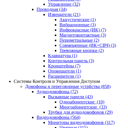
Управление
(32)
Проводная
(34)
Извещатели
(21)
Аккустические
(1)
Вибрационные
(3)
Инфрокрасные (ИК)
(7)
Магнитоконтактные
(3)
Периметральные
(2)
Совмещенные (ИК+СВЧ)
(3)
Тревожные кнопки
(2)
Клавиатура
(1)
Контрольная панель
(3)
Кронштейны
(7)
Оповещатели
(1)
Расширители
(1)
Системы Контроля и Управления Доступом
Домофоны и переговорные устрйства
(858)
Аудиодомофоны
(72)
Вызывные панели
(43)
Одноабонентские
(10)
Многоабонентские
(33)
Трубки для аудиодомофонов
(29)
Видеодомофоны
(564)
Мониторы видеодомофонов
(317)
Цветные
(315)