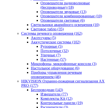
Оповещатели радиоволновые
(беспроводные)
(18)
Оповещатели звуковые
(13)
Оповещатели комбинированные
(10)
Оповещатели световые
(6)
Светильники аварийного освещения
(10)
Световое табло
(35)
Системы речевого оповещения
(162)
Аксессуары
(5)
Аккустические системы
(102)
Рупорные
(5)
Потолочные
(32)
Уличные
(7)
Настенные
(57)
Микрофоны, микрофонные консоли
(3)
Настольное оборудование
(6)
Приборы управления речевым
оповещением
(46)
HIKVISION Охранно-пожарная сигнализация AX
PRO
(177)
Беспроводная
(143)
Извещатели
(77)
Комплекты Kit
(12)
Контрольные панели
(19)
Расширители
(3)