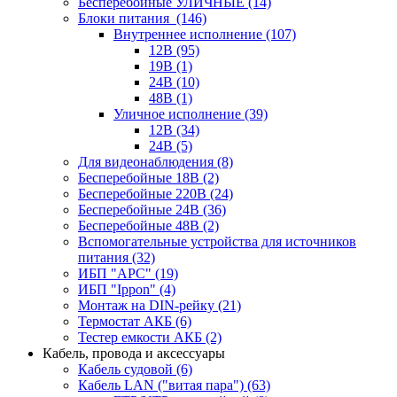
Бесперебойные УЛИЧНЫЕ
(14)
Блоки питания
(146)
Внутреннее исполнение
(107)
12В
(95)
19В
(1)
24В
(10)
48В
(1)
Уличное исполнение
(39)
12В
(34)
24В
(5)
Для видеонаблюдения
(8)
Бесперебойные 18В
(2)
Бесперебойные 220В
(24)
Бесперебойные 24В
(36)
Бесперебойные 48В
(2)
Вспомогательные устройства для источников
питания
(32)
ИБП "APC"
(19)
ИБП "Ippon"
(4)
Монтаж на DIN-рейку
(21)
Термостат АКБ
(6)
Тестер емкости АКБ
(2)
Кабель, провода и аксессуары
Кабель судовой
(6)
Кабель LAN ("витая пара")
(63)