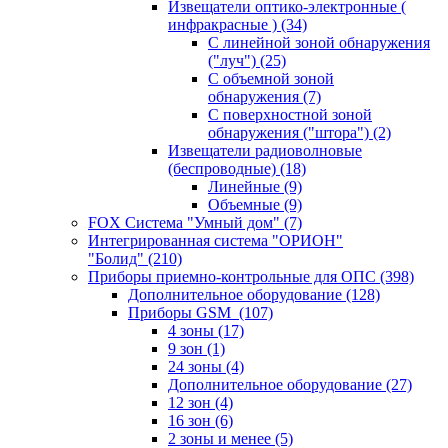
Извещатели оптико-электронные (
инфракрасные )
(34)
С линейной зоной обнаружения
("луч")
(25)
С объемной зоной
обнаружения
(7)
С поверхностной зоной
обнаружения ("штора")
(2)
Извещатели радиоволновые
(беспроводные)
(18)
Линейные
(9)
Объемные
(9)
FOX Система "Умный дом"
(7)
Интегрированная система "ОРИОН"
"Болид"
(210)
Приборы приемно-контрольные для ОПС
(398)
Дополнительное оборудование
(128)
Приборы GSM
(107)
4 зоны
(17)
9 зон
(1)
24 зоны
(4)
Дополнительное оборудование
(27)
12 зон
(4)
16 зон
(6)
2 зоны и менее
(5)