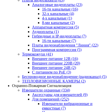
Платы видеозахвата
(63)
Аналоговые видеоплаты
(23)
16-ти канальные
(16)
32-х канальные
(4)
4-х канальные
(1)
8-ми канальные
(2)
Аппаратная компрессия
(5)
Аудиоплаты
(1)
Гибридные и IP-видеоплаты
(7)
16-ти канальные
(7)
Платы видеонаблюдения "Линия"
(22)
Программная компрессия
(5)
Термокожухи
(41)
Внешнее питание 12В
(16)
Внешнее питание 220В
(20)
Внешнее питание 24В
(2)
С питанием по PoE
(3)
Беспроводное видеонаблюдение (радиоканал)
(5)
ТЕПЛОВИЗИОННЫЕ КАМЕРЫ
(2)
Охранно-Пожарная Сигнализация
Извещатели охранные
(334)
Аксессуары для извещателей
(9)
Для помещений
(252)
Извещатели вибрационные и
емкостные
(7)