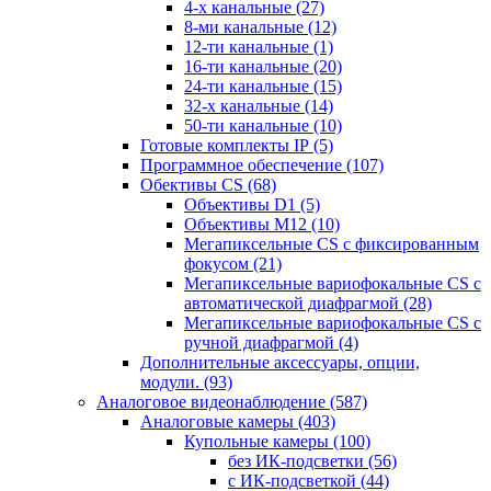
4-х канальные
(27)
8-ми канальные
(12)
12-ти канальные
(1)
16-ти канальные
(20)
24-ти канальные
(15)
32-х канальные
(14)
50-ти канальные
(10)
Готовые комплекты IP
(5)
Программное обеспечение
(107)
Обективы CS
(68)
Объективы D1
(5)
Объективы M12
(10)
Мегапиксельные CS c фиксированным
фокусом
(21)
Мегапиксельные вариофокальные CS c
автоматической диафрагмой
(28)
Мегапиксельные вариофокальные CS c
ручной диафрагмой
(4)
Дополнительные аксессуары, опции,
модули.
(93)
Аналоговое видеонаблюдение
(587)
Аналоговые камеры
(403)
Купольные камеры
(100)
без ИК-подсветки
(56)
с ИК-подсветкой
(44)