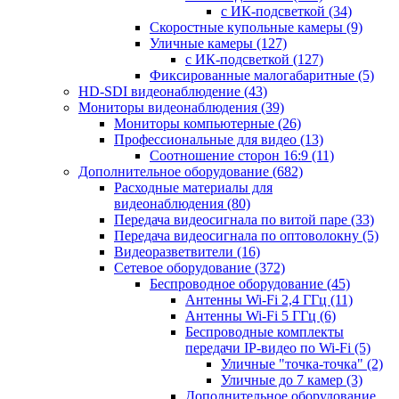
с ИК-подсветкой
(34)
Скоростные купольные камеры
(9)
Уличные камеры
(127)
с ИК-подсветкой
(127)
Фиксированные малогабаритные
(5)
HD-SDI видеонаблюдение
(43)
Мониторы видеонаблюдения
(39)
Мониторы компьютерные
(26)
Профессиональные для видео
(13)
Соотношение сторон 16:9
(11)
Дополнительное оборудование
(682)
Расходные материалы для
видеонаблюдения
(80)
Передача видеосигнала по витой паре
(33)
Передача видеосигнала по оптоволокну
(5)
Видеоразветвители
(16)
Сетевое оборудование
(372)
Беспроводное оборудование
(45)
Антенны Wi-Fi 2,4 ГГц
(11)
Антенны Wi-Fi 5 ГГц
(6)
Беспроводные комплекты
передачи IP-видео по Wi-Fi
(5)
Уличные "точка-точка"
(2)
Уличные до 7 камер
(3)
Дополнительное оборудование