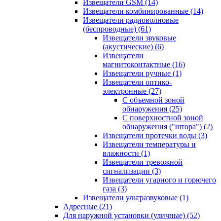
Извещатели GSM
(14)
Извещатели комбинированные
(14)
Извещатели радиоволновые
(беспроводные)
(61)
Извещатели звуковые
(акустические)
(6)
Извещатели
магнитоконтактные
(16)
Извещатели ручные
(1)
Извещатели оптико-
электронные
(27)
С объемной зоной
обнаружения
(25)
С поверхностной зоной
обнаружения ("штора")
(2)
Извещатели протечки воды
(3)
Извещатели температуры и
влажности
(1)
Извещатели тревожной
сигнализации
(3)
Извещатели угарного и горючего
газа
(3)
Извещатели ультразвуковые
(1)
Адресные
(21)
Для наружной установки (уличные)
(52)