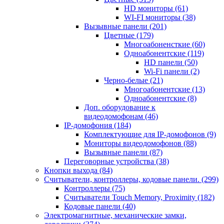
HD мониторы
(61)
WI-FI мониторы
(38)
Вызывные панели
(201)
Цветные
(179)
Многоабоненсткие
(60)
Одноабонентские
(119)
HD панели
(50)
Wi-Fi панели
(2)
Черно-белые
(21)
Многоабонентские
(13)
Одноабонентские
(8)
Доп. оборудование к
видеодомофонам
(46)
IP-домофония
(184)
Комплектующие для IP-домофонов
(9)
Мониторы видеодомофонов
(88)
Вызывные панели
(87)
Переговорные устройства
(38)
Кнопки выхода
(84)
Считыватели, контроллеры, кодовые панели.
(299)
Контроллеры
(75)
Считыватели Touch Memory, Proximity
(182)
Кодовые панели
(40)
Электромагнитные, механические замки,