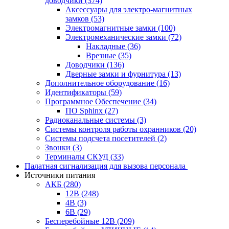
доводчики
(374)
Аксессуары для электро-магнитных
замков
(53)
Электромагнитные замки
(100)
Электромеханические замки
(72)
Накладные
(36)
Врезные
(35)
Доводчики
(136)
Дверные замки и фурнитура
(13)
Дополнительное оборудование
(16)
Идентификаторы
(59)
Программное Обеспечение
(34)
ПО Sphinx
(27)
Радиоканальные системы
(3)
Системы контроля работы охранников
(20)
Системы подсчета посетителей
(2)
Звонки
(3)
Терминалы СКУД
(33)
Палатная сигнализация для вызова персонала
Источники питания
АКБ
(280)
12В
(248)
4В
(3)
6В
(29)
Бесперебойные 12В
(209)