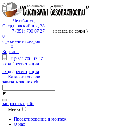
г. Челябинск,
Свердловский пр., 28
+7 (351) 700 07 27
( всегда на связи )
0
Сравнение товаров
0
Корзина
+7 (351) 700 07 27
вход
/
регистрация
вход
/
регистрация
Каталог товаров
заказать звонок
vk
✖
запросить прайс
Меню
Проектирование и монтаж
О нас