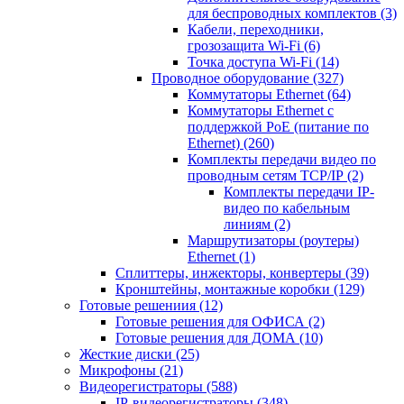
для беспроводных комплектов
(3)
Кабели, переходники,
грозозащита Wi-Fi
(6)
Точка доступа Wi-Fi
(14)
Проводное оборудование
(327)
Коммутаторы Ethernet
(64)
Коммутаторы Ethernet с
поддержкой PoE (питание по
Ethernet)
(260)
Комплекты передачи видео по
проводным сетям TCP/IP
(2)
Комплекты передачи IP-
видео по кабельным
линиям
(2)
Маршрутизаторы (роутеры)
Ethernet
(1)
Сплиттеры, инжекторы, конвертеры
(39)
Кронштейны, монтажные коробки
(129)
Готовые решениия
(12)
Готовые решения для ОФИСА
(2)
Готовые решения для ДОМА
(10)
Жесткие диски
(25)
Микрофоны
(21)
Видеорегистраторы
(588)
IP-видеорегистраторы
(348)