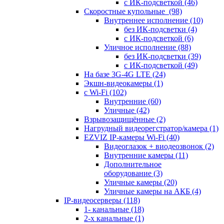
с ИК-подсветкой
(46)
Скоростные купольные
(98)
Внутреннее исполнение
(10)
без ИК-подсветки
(4)
с ИК-подсветкой
(6)
Уличное исполнение
(88)
без ИК-подсветки
(39)
с ИК-подсветкой
(49)
На базе 3G-4G LTE
(24)
Экшн-видеокамеры
(1)
с Wi-Fi
(102)
Внутренние
(60)
Уличные
(42)
Взрывозащищённые
(2)
Нагрудный видеорегстратор/камера
(1)
EZVIZ IP-камеры Wi-Fi
(40)
Видеоглазок + виодеозвонок
(2)
Внутренние камеры
(11)
Дополнительное
оборудование
(3)
Уличные камеры
(20)
Уличные камеры на АКБ
(4)
IP-видеосерверы
(118)
1- канальные
(18)
2-х канальные
(1)