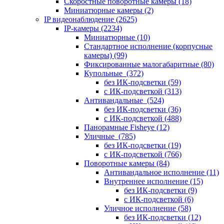
Скоростные поворотные камеры
(18)
Миниатюрные камеры
(2)
IP видеонаблюдение
(2625)
IP-камеры
(2234)
Миниатюрные
(10)
Стандартное исполнение (корпусные
камеры)
(99)
Фиксированные малогабаритные
(80)
Купольные
(372)
без ИК-подсветки
(59)
с ИК-подсветкой
(313)
Антивандальные
(524)
без ИК-подсветки
(36)
с ИК-подсветкой
(488)
Панорамные Fisheye
(12)
Уличные
(785)
без ИК-подсветки
(19)
с ИК-подсветкой
(766)
Поворотные камеры
(84)
Антивандальное исполнение
(11)
Внутреннее исполнение
(15)
без ИК-подсветки
(9)
с ИК-подсветкой
(6)
Уличное исполнение
(58)
без ИК-подсветки
(12)