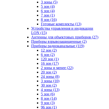
3 зоны
(5)
5 зон
(4)
6 зон
(4)
7 зон
(1)
8 зон
(16)
Готовые комплекты
(13)
Устройства управления и индикации
LON
(15)
Антенны для объектовых приборов
(27)
Приборы взрывозащищенные
(2)
Приборы радиоканальные
(119)
12 зон
(2)
6 зон
(2)
120 зон
(1)
16 зон
(17)
2 зоны и менее
(22)
20 зон
(2)
24 зоны
(8)
3 зоны
(10)
30 зон
(2)
4 зоны
(13)
5 зон
(6)
8 зон
(14)
9 зон
(3)
96 зон
(1)