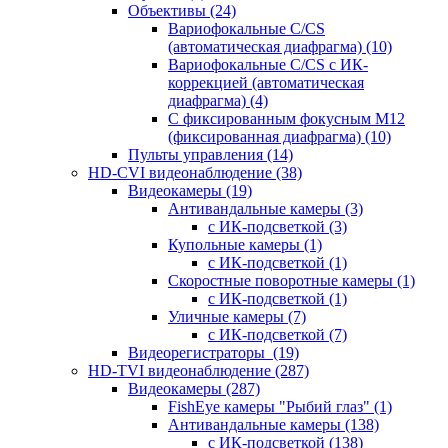
Объективы
(24)
Вариофокальные C/CS
(автоматическая диафрагма)
(10)
Вариофокальные C/CS с ИК-
коррекцией (автоматическая
диафрагма)
(4)
С фиксированным фокусным М12
(фиксированная диафрагма)
(10)
Пульты управления
(14)
HD-CVI видеонаблюдение
(38)
Видеокамеры
(19)
Антивандальные камеры
(3)
с ИК-подсветкой
(3)
Купольные камеры
(1)
с ИК-подсветкой
(1)
Скоростные поворотные камеры
(1)
с ИК-подсветкой
(1)
Уличные камеры
(7)
с ИК-подсветкой
(7)
Видеорегистраторы
(19)
HD-TVI видеонаблюдение
(287)
Видеокамеры
(287)
FishEye камеры "Рыбий глаз"
(1)
Антивандальные камеры
(138)
с ИК-подсветкой
(138)