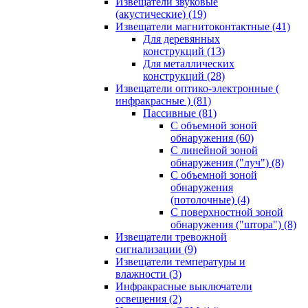
Извещатели звуковые
(акустические)
(19)
Извещатели магнитоконтактные
(41)
Для деревянных
конструкций
(13)
Для металлических
конструкций
(28)
Извещатели оптико-электронные (
инфракрасные )
(81)
Пассивные
(81)
С объемной зоной
обнаружения
(60)
С линейной зоной
обнаружения ("луч")
(8)
С объемной зоной
обнаружения
(потолочные)
(4)
С поверхностной зоной
обнаружения ("штора")
(8)
Извещатели тревожной
сигнализации
(9)
Извещатели температуры и
влажности
(3)
Инфракрасные выключатели
освещения
(2)