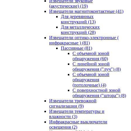
Извещатели звуковые
(акустические)
(19)
Извещатели магнитоконтактные
(41)
Для деревянных
конструкций
(13)
Для металлических
конструкций
(28)
Извещатели оптико-электронные (
инфракрасные )
(81)
Пассивные
(81)
С объемной зоной
обнаружения
(60)
С линейной зоной
обнаружения ("луч")
(8)
С объемной зоной
обнаружения
(потолочные)
(4)
С поверхностной зоной
обнаружения ("штора")
(8)
Извещатели тревожной
сигнализации
(9)
Извещатели температуры и
влажности
(3)
Инфракрасные выключатели
освещения
(2)