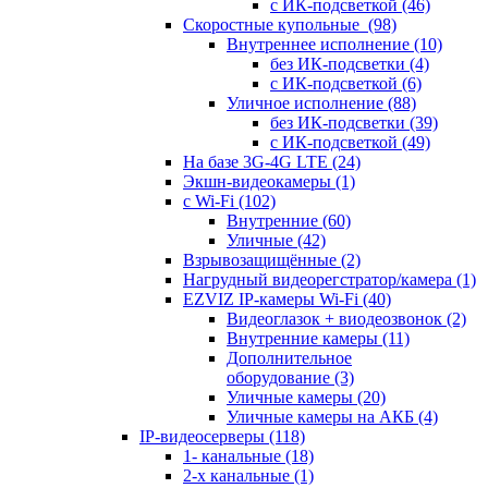
с ИК-подсветкой
(46)
Скоростные купольные
(98)
Внутреннее исполнение
(10)
без ИК-подсветки
(4)
с ИК-подсветкой
(6)
Уличное исполнение
(88)
без ИК-подсветки
(39)
с ИК-подсветкой
(49)
На базе 3G-4G LTE
(24)
Экшн-видеокамеры
(1)
с Wi-Fi
(102)
Внутренние
(60)
Уличные
(42)
Взрывозащищённые
(2)
Нагрудный видеорегстратор/камера
(1)
EZVIZ IP-камеры Wi-Fi
(40)
Видеоглазок + виодеозвонок
(2)
Внутренние камеры
(11)
Дополнительное
оборудование
(3)
Уличные камеры
(20)
Уличные камеры на АКБ
(4)
IP-видеосерверы
(118)
1- канальные
(18)
2-х канальные
(1)