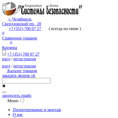
г. Челябинск,
Свердловский пр., 28
+7 (351) 700 07 27
( всегда на связи )
0
Сравнение товаров
0
Корзина
+7 (351) 700 07 27
вход
/
регистрация
вход
/
регистрация
Каталог товаров
заказать звонок
vk
✖
запросить прайс
Меню
Проектирование и монтаж
О нас