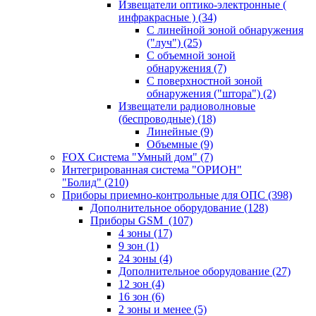
Извещатели оптико-электронные (
инфракрасные )
(34)
С линейной зоной обнаружения
("луч")
(25)
С объемной зоной
обнаружения
(7)
С поверхностной зоной
обнаружения ("штора")
(2)
Извещатели радиоволновые
(беспроводные)
(18)
Линейные
(9)
Объемные
(9)
FOX Система "Умный дом"
(7)
Интегрированная система "ОРИОН"
"Болид"
(210)
Приборы приемно-контрольные для ОПС
(398)
Дополнительное оборудование
(128)
Приборы GSM
(107)
4 зоны
(17)
9 зон
(1)
24 зоны
(4)
Дополнительное оборудование
(27)
12 зон
(4)
16 зон
(6)
2 зоны и менее
(5)