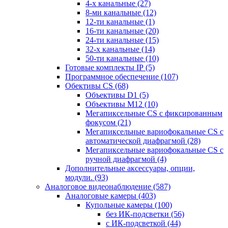
4-х канальные
(27)
8-ми канальные
(12)
12-ти канальные
(1)
16-ти канальные
(20)
24-ти канальные
(15)
32-х канальные
(14)
50-ти канальные
(10)
Готовые комплекты IP
(5)
Программное обеспечение
(107)
Обективы CS
(68)
Объективы D1
(5)
Объективы M12
(10)
Мегапиксельные CS c фиксированным
фокусом
(21)
Мегапиксельные вариофокальные CS c
автоматической диафрагмой
(28)
Мегапиксельные вариофокальные CS c
ручной диафрагмой
(4)
Дополнительные аксессуары, опции,
модули.
(93)
Аналоговое видеонаблюдение
(587)
Аналоговые камеры
(403)
Купольные камеры
(100)
без ИК-подсветки
(56)
с ИК-подсветкой
(44)