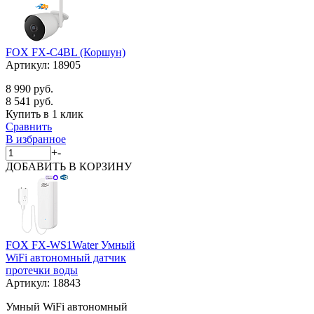
FOX FX-C4BL (Коршун)
Артикул:
18905
8 990 руб.
8 541 руб.
Купить в 1 клик
Сравнить
В избранное
+
-
ДОБАВИТЬ
В КОРЗИНУ
FOX FX-WS1Water Умный
WiFi автономный датчик
протечки воды
Артикул:
18843
Умный WiFi автономный