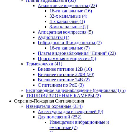
Платы видеозахвата
(63)
Аналоговые видеоплаты
(23)
16-ти канальные
(16)
32-х канальные
(4)
4-х канальные
(1)
8-ми канальные
(2)
Аппаратная компрессия
(5)
Аудиоплаты
(1)
Гибридные и IP-видеоплаты
(7)
16-ти канальные
(7)
Платы видеонаблюдения "Линия"
(22)
Программная компрессия
(5)
Термокожухи
(41)
Внешнее питание 12В
(16)
Внешнее питание 220В
(20)
Внешнее питание 24В
(2)
С питанием по PoE
(3)
Беспроводное видеонаблюдение (радиоканал)
(5)
ТЕПЛОВИЗИОННЫЕ КАМЕРЫ
(2)
Охранно-Пожарная Сигнализация
Извещатели охранные
(334)
Аксессуары для извещателей
(9)
Для помещений
(252)
Извещатели вибрационные и
емкостные
(7)