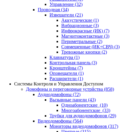
Управление
(32)
Проводная
(34)
Извещатели
(21)
Аккустические
(1)
Вибрационные
(3)
Инфрокрасные (ИК)
(7)
Магнитоконтактные
(3)
Периметральные
(2)
Совмещенные (ИК+СВЧ)
(3)
Тревожные кнопки
(2)
Клавиатура
(1)
Контрольная панель
(3)
Кронштейны
(7)
Оповещатели
(1)
Расширители
(1)
Системы Контроля и Управления Доступом
Домофоны и переговорные устрйства
(858)
Аудиодомофоны
(72)
Вызывные панели
(43)
Одноабонентские
(10)
Многоабонентские
(33)
Трубки для аудиодомофонов
(29)
Видеодомофоны
(564)
Мониторы видеодомофонов
(317)
Цветные
(315)