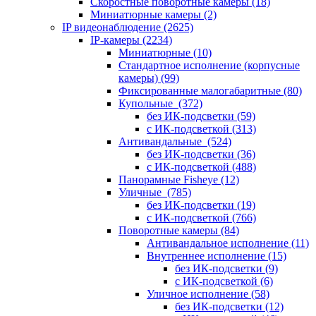
Скоростные поворотные камеры
(18)
Миниатюрные камеры
(2)
IP видеонаблюдение
(2625)
IP-камеры
(2234)
Миниатюрные
(10)
Стандартное исполнение (корпусные
камеры)
(99)
Фиксированные малогабаритные
(80)
Купольные
(372)
без ИК-подсветки
(59)
с ИК-подсветкой
(313)
Антивандальные
(524)
без ИК-подсветки
(36)
с ИК-подсветкой
(488)
Панорамные Fisheye
(12)
Уличные
(785)
без ИК-подсветки
(19)
с ИК-подсветкой
(766)
Поворотные камеры
(84)
Антивандальное исполнение
(11)
Внутреннее исполнение
(15)
без ИК-подсветки
(9)
с ИК-подсветкой
(6)
Уличное исполнение
(58)
без ИК-подсветки
(12)