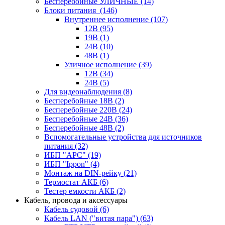
Бесперебойные УЛИЧНЫЕ
(14)
Блоки питания
(146)
Внутреннее исполнение
(107)
12В
(95)
19В
(1)
24В
(10)
48В
(1)
Уличное исполнение
(39)
12В
(34)
24В
(5)
Для видеонаблюдения
(8)
Бесперебойные 18В
(2)
Бесперебойные 220В
(24)
Бесперебойные 24В
(36)
Бесперебойные 48В
(2)
Вспомогательные устройства для источников
питания
(32)
ИБП "APC"
(19)
ИБП "Ippon"
(4)
Монтаж на DIN-рейку
(21)
Термостат АКБ
(6)
Тестер емкости АКБ
(2)
Кабель, провода и аксессуары
Кабель судовой
(6)
Кабель LAN ("витая пара")
(63)