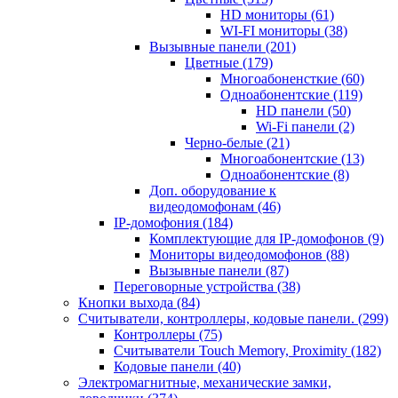
HD мониторы
(61)
WI-FI мониторы
(38)
Вызывные панели
(201)
Цветные
(179)
Многоабоненсткие
(60)
Одноабонентские
(119)
HD панели
(50)
Wi-Fi панели
(2)
Черно-белые
(21)
Многоабонентские
(13)
Одноабонентские
(8)
Доп. оборудование к
видеодомофонам
(46)
IP-домофония
(184)
Комплектующие для IP-домофонов
(9)
Мониторы видеодомофонов
(88)
Вызывные панели
(87)
Переговорные устройства
(38)
Кнопки выхода
(84)
Считыватели, контроллеры, кодовые панели.
(299)
Контроллеры
(75)
Считыватели Touch Memory, Proximity
(182)
Кодовые панели
(40)
Электромагнитные, механические замки,