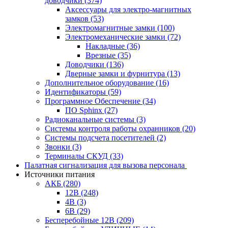
доводчики
(374)
Аксессуары для электро-магнитных
замков
(53)
Электромагнитные замки
(100)
Электромеханические замки
(72)
Накладные
(36)
Врезные
(35)
Доводчики
(136)
Дверные замки и фурнитура
(13)
Дополнительное оборудование
(16)
Идентификаторы
(59)
Программное Обеспечение
(34)
ПО Sphinx
(27)
Радиоканальные системы
(3)
Системы контроля работы охранников
(20)
Системы подсчета посетителей
(2)
Звонки
(3)
Терминалы СКУД
(33)
Палатная сигнализация для вызова персонала
Источники питания
АКБ
(280)
12В
(248)
4В
(3)
6В
(29)
Бесперебойные 12В
(209)