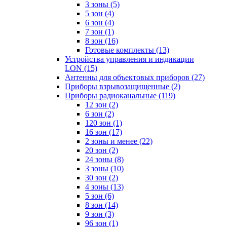
3 зоны
(5)
5 зон
(4)
6 зон
(4)
7 зон
(1)
8 зон
(16)
Готовые комплекты
(13)
Устройства управления и индикации
LON
(15)
Антенны для объектовых приборов
(27)
Приборы взрывозащищенные
(2)
Приборы радиоканальные
(119)
12 зон
(2)
6 зон
(2)
120 зон
(1)
16 зон
(17)
2 зоны и менее
(22)
20 зон
(2)
24 зоны
(8)
3 зоны
(10)
30 зон
(2)
4 зоны
(13)
5 зон
(6)
8 зон
(14)
9 зон
(3)
96 зон
(1)