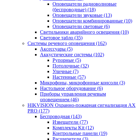
Оповещатели радиоволновые
(беспроводные)
(18)
Оповещатели звуковые
(13)
Оповещатели комбинированные
(10)
Оповещатели световые
(6)
Светильники аварийного освещения
(10)
Световое табло
(35)
Системы речевого оповещения
(162)
Аксессуары
(5)
Аккустические системы
(102)
Рупорные
(5)
Потолочные
(32)
Уличные
(7)
Настенные
(57)
Микрофоны, микрофонные консоли
(3)
Настольное оборудование
(6)
Приборы управления речевым
оповещением
(46)
HIKVISION Охранно-пожарная сигнализация AX
PRO
(177)
Беспроводная
(143)
Извещатели
(77)
Комплекты Kit
(12)
Контрольные панели
(19)
Расширители
(3)