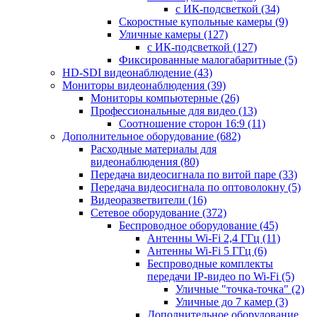
с ИК-подсветкой
(34)
Скоростные купольные камеры
(9)
Уличные камеры
(127)
с ИК-подсветкой
(127)
Фиксированные малогабаритные
(5)
HD-SDI видеонаблюдение
(43)
Мониторы видеонаблюдения
(39)
Мониторы компьютерные
(26)
Профессиональные для видео
(13)
Соотношение сторон 16:9
(11)
Дополнительное оборудование
(682)
Расходные материалы для
видеонаблюдения
(80)
Передача видеосигнала по витой паре
(33)
Передача видеосигнала по оптоволокну
(5)
Видеоразветвители
(16)
Сетевое оборудование
(372)
Беспроводное оборудование
(45)
Антенны Wi-Fi 2,4 ГГц
(11)
Антенны Wi-Fi 5 ГГц
(6)
Беспроводные комплекты
передачи IP-видео по Wi-Fi
(5)
Уличные "точка-точка"
(2)
Уличные до 7 камер
(3)
Дополнительное оборудование