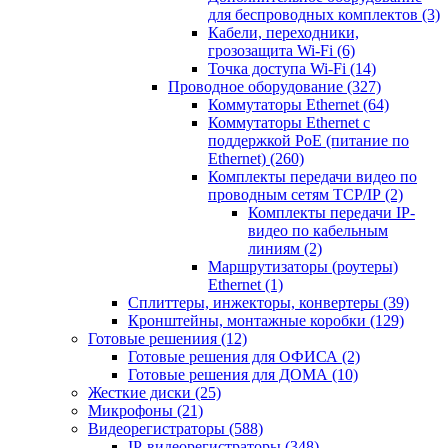
для беспроводных комплектов
(3)
Кабели, переходники,
грозозащита Wi-Fi
(6)
Точка доступа Wi-Fi
(14)
Проводное оборудование
(327)
Коммутаторы Ethernet
(64)
Коммутаторы Ethernet с
поддержкой PoE (питание по
Ethernet)
(260)
Комплекты передачи видео по
проводным сетям TCP/IP
(2)
Комплекты передачи IP-
видео по кабельным
линиям
(2)
Маршрутизаторы (роутеры)
Ethernet
(1)
Сплиттеры, инжекторы, конвертеры
(39)
Кронштейны, монтажные коробки
(129)
Готовые решениия
(12)
Готовые решения для ОФИСА
(2)
Готовые решения для ДОМА
(10)
Жесткие диски
(25)
Микрофоны
(21)
Видеорегистраторы
(588)
IP-видеорегистраторы
(348)