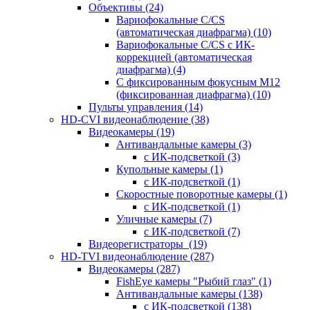
Объективы
(24)
Вариофокальные C/CS
(автоматическая диафрагма)
(10)
Вариофокальные C/CS с ИК-
коррекцией (автоматическая
диафрагма)
(4)
С фиксированным фокусным М12
(фиксированная диафрагма)
(10)
Пульты управления
(14)
HD-CVI видеонаблюдение
(38)
Видеокамеры
(19)
Антивандальные камеры
(3)
с ИК-подсветкой
(3)
Купольные камеры
(1)
с ИК-подсветкой
(1)
Скоростные поворотные камеры
(1)
с ИК-подсветкой
(1)
Уличные камеры
(7)
с ИК-подсветкой
(7)
Видеорегистраторы
(19)
HD-TVI видеонаблюдение
(287)
Видеокамеры
(287)
FishEye камеры "Рыбий глаз"
(1)
Антивандальные камеры
(138)
с ИК-подсветкой
(138)