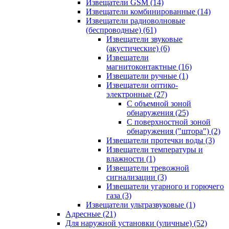
Извещатели GSM
(14)
Извещатели комбинированные
(14)
Извещатели радиоволновые
(беспроводные)
(61)
Извещатели звуковые
(акустические)
(6)
Извещатели
магнитоконтактные
(16)
Извещатели ручные
(1)
Извещатели оптико-
электронные
(27)
С объемной зоной
обнаружения
(25)
С поверхностной зоной
обнаружения ("штора")
(2)
Извещатели протечки воды
(3)
Извещатели температуры и
влажности
(1)
Извещатели тревожной
сигнализации
(3)
Извещатели угарного и горючего
газа
(3)
Извещатели ультразвуковые
(1)
Адресные
(21)
Для наружной установки (уличные)
(52)