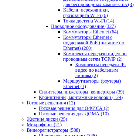
для беспроводных комплектов
(3)
Кабели, переходники,
грозозащита Wi-Fi
(6)
Точка доступа Wi-Fi
(14)
Проводное оборудование
(327)
Коммутаторы Ethernet
(64)
Коммутаторы Ethernet с
поддержкой PoE (питание по
Ethernet)
(260)
Комплекты передачи видео по
проводным сетям TCP/IP
(2)
Комплекты передачи IP-
видео по кабельным
линиям
(2)
Маршрутизаторы (роутеры)
Ethernet
(1)
Сплиттеры, инжекторы, конвертеры
(39)
Кронштейны, монтажные коробки
(129)
Готовые решениия
(12)
Готовые решения для ОФИСА
(2)
Готовые решения для ДОМА
(10)
Жесткие диски
(25)
Микрофоны
(21)
Видеорегистраторы
(588)
IP-видеорегистраторы
(348)