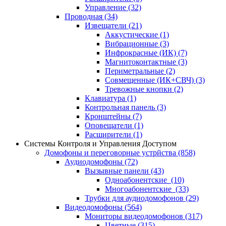
Управление
(32)
Проводная
(34)
Извещатели
(21)
Аккустические
(1)
Вибрационные
(3)
Инфрокрасные (ИК)
(7)
Магнитоконтактные
(3)
Периметральные
(2)
Совмещенные (ИК+СВЧ)
(3)
Тревожные кнопки
(2)
Клавиатура
(1)
Контрольная панель
(3)
Кронштейны
(7)
Оповещатели
(1)
Расширители
(1)
Системы Контроля и Управления Доступом
Домофоны и переговорные устрйства
(858)
Аудиодомофоны
(72)
Вызывные панели
(43)
Одноабонентские
(10)
Многоабонентские
(33)
Трубки для аудиодомофонов
(29)
Видеодомофоны
(564)
Мониторы видеодомофонов
(317)
Цветные
(315)