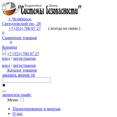
г. Челябинск,
Свердловский пр., 28
+7 (351) 700 07 27
( всегда на связи )
0
Сравнение товаров
0
Корзина
+7 (351) 700 07 27
вход
/
регистрация
вход
/
регистрация
Каталог товаров
заказать звонок
vk
✖
запросить прайс
Меню
Проектирование и монтаж
О нас