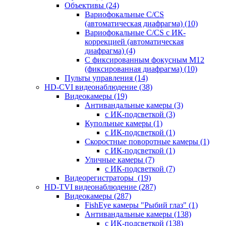
Объективы
(24)
Вариофокальные C/CS
(автоматическая диафрагма)
(10)
Вариофокальные C/CS с ИК-
коррекцией (автоматическая
диафрагма)
(4)
С фиксированным фокусным М12
(фиксированная диафрагма)
(10)
Пульты управления
(14)
HD-CVI видеонаблюдение
(38)
Видеокамеры
(19)
Антивандальные камеры
(3)
с ИК-подсветкой
(3)
Купольные камеры
(1)
с ИК-подсветкой
(1)
Скоростные поворотные камеры
(1)
с ИК-подсветкой
(1)
Уличные камеры
(7)
с ИК-подсветкой
(7)
Видеорегистраторы
(19)
HD-TVI видеонаблюдение
(287)
Видеокамеры
(287)
FishEye камеры "Рыбий глаз"
(1)
Антивандальные камеры
(138)
с ИК-подсветкой
(138)