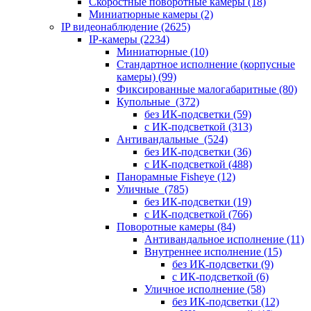
Скоростные поворотные камеры
(18)
Миниатюрные камеры
(2)
IP видеонаблюдение
(2625)
IP-камеры
(2234)
Миниатюрные
(10)
Стандартное исполнение (корпусные
камеры)
(99)
Фиксированные малогабаритные
(80)
Купольные
(372)
без ИК-подсветки
(59)
с ИК-подсветкой
(313)
Антивандальные
(524)
без ИК-подсветки
(36)
с ИК-подсветкой
(488)
Панорамные Fisheye
(12)
Уличные
(785)
без ИК-подсветки
(19)
с ИК-подсветкой
(766)
Поворотные камеры
(84)
Антивандальное исполнение
(11)
Внутреннее исполнение
(15)
без ИК-подсветки
(9)
с ИК-подсветкой
(6)
Уличное исполнение
(58)
без ИК-подсветки
(12)