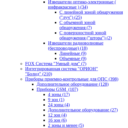
Извещатели оптико-электронные (
инфракрасные )
(34)
С линейной зоной обнаружения
("луч")
(25)
С объемной зоной
обнаружения
(7)
С поверхностной зоной
обнаружения ("штора")
(2)
Извещатели радиоволновые
(беспроводные)
(18)
Линейные
(9)
Объемные
(9)
FOX Система "Умный дом"
(7)
Интегрированная система "ОРИОН"
"Болид"
(210)
Приборы приемно-контрольные для ОПС
(398)
Дополнительное оборудование
(128)
Приборы GSM
(107)
4 зоны
(17)
9 зон
(1)
24 зоны
(4)
Дополнительное оборудование
(27)
12 зон
(4)
16 зон
(6)
2 зоны и менее
(5)