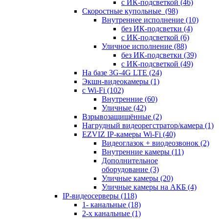
с ИК-подсветкой
(46)
Скоростные купольные
(98)
Внутреннее исполнение
(10)
без ИК-подсветки
(4)
с ИК-подсветкой
(6)
Уличное исполнение
(88)
без ИК-подсветки
(39)
с ИК-подсветкой
(49)
На базе 3G-4G LTE
(24)
Экшн-видеокамеры
(1)
с Wi-Fi
(102)
Внутренние
(60)
Уличные
(42)
Взрывозащищённые
(2)
Нагрудный видеорегстратор/камера
(1)
EZVIZ IP-камеры Wi-Fi
(40)
Видеоглазок + виодеозвонок
(2)
Внутренние камеры
(11)
Дополнительное
оборудование
(3)
Уличные камеры
(20)
Уличные камеры на АКБ
(4)
IP-видеосерверы
(118)
1- канальные
(18)
2-х канальные
(1)