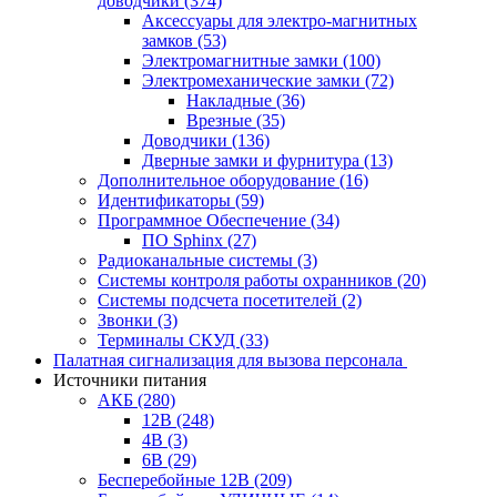
доводчики
(374)
Аксессуары для электро-магнитных
замков
(53)
Электромагнитные замки
(100)
Электромеханические замки
(72)
Накладные
(36)
Врезные
(35)
Доводчики
(136)
Дверные замки и фурнитура
(13)
Дополнительное оборудование
(16)
Идентификаторы
(59)
Программное Обеспечение
(34)
ПО Sphinx
(27)
Радиоканальные системы
(3)
Системы контроля работы охранников
(20)
Системы подсчета посетителей
(2)
Звонки
(3)
Терминалы СКУД
(33)
Палатная сигнализация для вызова персонала
Источники питания
АКБ
(280)
12В
(248)
4В
(3)
6В
(29)
Бесперебойные 12В
(209)