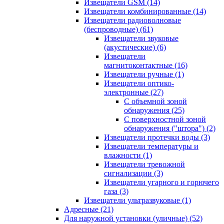
Извещатели GSM
(14)
Извещатели комбинированные
(14)
Извещатели радиоволновые
(беспроводные)
(61)
Извещатели звуковые
(акустические)
(6)
Извещатели
магнитоконтактные
(16)
Извещатели ручные
(1)
Извещатели оптико-
электронные
(27)
С объемной зоной
обнаружения
(25)
С поверхностной зоной
обнаружения ("штора")
(2)
Извещатели протечки воды
(3)
Извещатели температуры и
влажности
(1)
Извещатели тревожной
сигнализации
(3)
Извещатели угарного и горючего
газа
(3)
Извещатели ультразвуковые
(1)
Адресные
(21)
Для наружной установки (уличные)
(52)