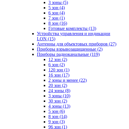
3 зоны
(5)
5 зон
(4)
6 зон
(4)
7 зон
(1)
8 зон
(16)
Готовые комплекты
(13)
Устройства управления и индикации
LON
(15)
Антенны для объектовых приборов
(27)
Приборы взрывозащищенные
(2)
Приборы радиоканальные
(119)
12 зон
(2)
6 зон
(2)
120 зон
(1)
16 зон
(17)
2 зоны и менее
(22)
20 зон
(2)
24 зоны
(8)
3 зоны
(10)
30 зон
(2)
4 зоны
(13)
5 зон
(6)
8 зон
(14)
9 зон
(3)
96 зон
(1)