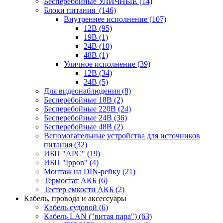
Бесперебойные УЛИЧНЫЕ
(14)
Блоки питания
(146)
Внутреннее исполнение
(107)
12В
(95)
19В
(1)
24В
(10)
48В
(1)
Уличное исполнение
(39)
12В
(34)
24В
(5)
Для видеонаблюдения
(8)
Бесперебойные 18В
(2)
Бесперебойные 220В
(24)
Бесперебойные 24В
(36)
Бесперебойные 48В
(2)
Вспомогательные устройства для источников
питания
(32)
ИБП "APC"
(19)
ИБП "Ippon"
(4)
Монтаж на DIN-рейку
(21)
Термостат АКБ
(6)
Тестер емкости АКБ
(2)
Кабель, провода и аксессуары
Кабель судовой
(6)
Кабель LAN ("витая пара")
(63)