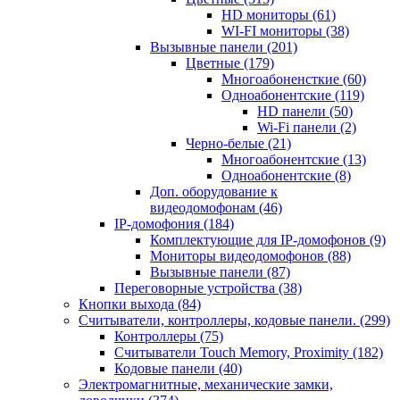
HD мониторы
(61)
WI-FI мониторы
(38)
Вызывные панели
(201)
Цветные
(179)
Многоабоненсткие
(60)
Одноабонентские
(119)
HD панели
(50)
Wi-Fi панели
(2)
Черно-белые
(21)
Многоабонентские
(13)
Одноабонентские
(8)
Доп. оборудование к
видеодомофонам
(46)
IP-домофония
(184)
Комплектующие для IP-домофонов
(9)
Мониторы видеодомофонов
(88)
Вызывные панели
(87)
Переговорные устройства
(38)
Кнопки выхода
(84)
Считыватели, контроллеры, кодовые панели.
(299)
Контроллеры
(75)
Считыватели Touch Memory, Proximity
(182)
Кодовые панели
(40)
Электромагнитные, механические замки,