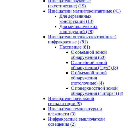
Извещатели звуковые
(акустические)
(19)
Извещатели магнитоконтактные
(41)
Для деревянных
конструкций
(13)
Для металлических
конструкций
(28)
Извещатели оптико-электронные (
инфракрасные )
(81)
Пассивные
(81)
С объемной зоной
обнаружения
(60)
С линейной зоной
обнаружения ("луч")
(8)
С объемной зоной
обнаружения
(потолочные)
(4)
С поверхностной зоной
обнаружения ("штора")
(8)
Извещатели тревожной
сигнализации
(9)
Извещатели температуры и
влажности
(3)
Инфракрасные выключатели
освещения
(2)