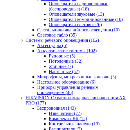
Оповещатели радиоволновые
(беспроводные)
(18)
Оповещатели звуковые
(13)
Оповещатели комбинированные
(10)
Оповещатели световые
(6)
Светильники аварийного освещения
(10)
Световое табло
(35)
Системы речевого оповещения
(162)
Аксессуары
(5)
Аккустические системы
(102)
Рупорные
(5)
Потолочные
(32)
Уличные
(7)
Настенные
(57)
Микрофоны, микрофонные консоли
(3)
Настольное оборудование
(6)
Приборы управления речевым
оповещением
(46)
HIKVISION Охранно-пожарная сигнализация AX
PRO
(177)
Беспроводная
(143)
Извещатели
(77)
Комплекты Kit
(12)
Контрольные панели
(19)
Расширители
(3)