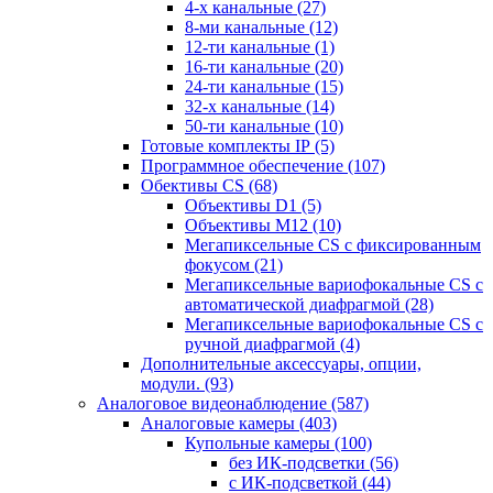
4-х канальные
(27)
8-ми канальные
(12)
12-ти канальные
(1)
16-ти канальные
(20)
24-ти канальные
(15)
32-х канальные
(14)
50-ти канальные
(10)
Готовые комплекты IP
(5)
Программное обеспечение
(107)
Обективы CS
(68)
Объективы D1
(5)
Объективы M12
(10)
Мегапиксельные CS c фиксированным
фокусом
(21)
Мегапиксельные вариофокальные CS c
автоматической диафрагмой
(28)
Мегапиксельные вариофокальные CS c
ручной диафрагмой
(4)
Дополнительные аксессуары, опции,
модули.
(93)
Аналоговое видеонаблюдение
(587)
Аналоговые камеры
(403)
Купольные камеры
(100)
без ИК-подсветки
(56)
с ИК-подсветкой
(44)