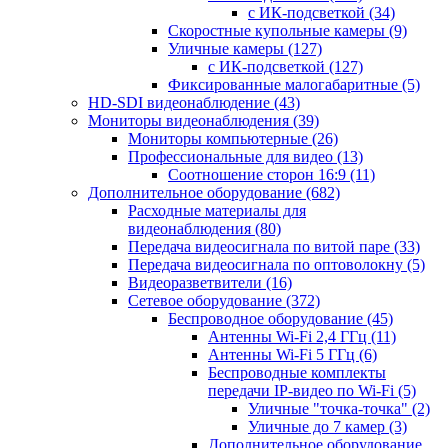
с ИК-подсветкой
(34)
Скоростные купольные камеры
(9)
Уличные камеры
(127)
с ИК-подсветкой
(127)
Фиксированные малогабаритные
(5)
HD-SDI видеонаблюдение
(43)
Мониторы видеонаблюдения
(39)
Мониторы компьютерные
(26)
Профессиональные для видео
(13)
Соотношение сторон 16:9
(11)
Дополнительное оборудование
(682)
Расходные материалы для
видеонаблюдения
(80)
Передача видеосигнала по витой паре
(33)
Передача видеосигнала по оптоволокну
(5)
Видеоразветвители
(16)
Сетевое оборудование
(372)
Беспроводное оборудование
(45)
Антенны Wi-Fi 2,4 ГГц
(11)
Антенны Wi-Fi 5 ГГц
(6)
Беспроводные комплекты
передачи IP-видео по Wi-Fi
(5)
Уличные "точка-точка"
(2)
Уличные до 7 камер
(3)
Дополнительное оборудование