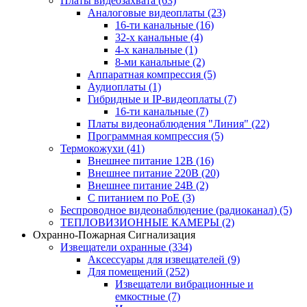
Платы видеозахвата
(63)
Аналоговые видеоплаты
(23)
16-ти канальные
(16)
32-х канальные
(4)
4-х канальные
(1)
8-ми канальные
(2)
Аппаратная компрессия
(5)
Аудиоплаты
(1)
Гибридные и IP-видеоплаты
(7)
16-ти канальные
(7)
Платы видеонаблюдения "Линия"
(22)
Программная компрессия
(5)
Термокожухи
(41)
Внешнее питание 12В
(16)
Внешнее питание 220В
(20)
Внешнее питание 24В
(2)
С питанием по PoE
(3)
Беспроводное видеонаблюдение (радиоканал)
(5)
ТЕПЛОВИЗИОННЫЕ КАМЕРЫ
(2)
Охранно-Пожарная Сигнализация
Извещатели охранные
(334)
Аксессуары для извещателей
(9)
Для помещений
(252)
Извещатели вибрационные и
емкостные
(7)