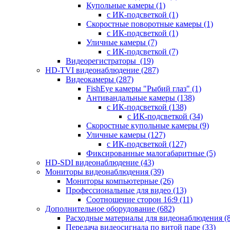
Купольные камеры
(1)
с ИК-подсветкой
(1)
Скоростные поворотные камеры
(1)
с ИК-подсветкой
(1)
Уличные камеры
(7)
с ИК-подсветкой
(7)
Видеорегистраторы
(19)
HD-TVI видеонаблюдение
(287)
Видеокамеры
(287)
FishEye камеры "Рыбий глаз"
(1)
Антивандальные камеры
(138)
с ИК-подсветкой
(138)
с ИК-подсветкой
(34)
Скоростные купольные камеры
(9)
Уличные камеры
(127)
с ИК-подсветкой
(127)
Фиксированные малогабаритные
(5)
HD-SDI видеонаблюдение
(43)
Мониторы видеонаблюдения
(39)
Мониторы компьютерные
(26)
Профессиональные для видео
(13)
Соотношение сторон 16:9
(11)
Дополнительное оборудование
(682)
Расходные материалы для видеонаблюдения
(
Передача видеосигнала по витой паре
(33)