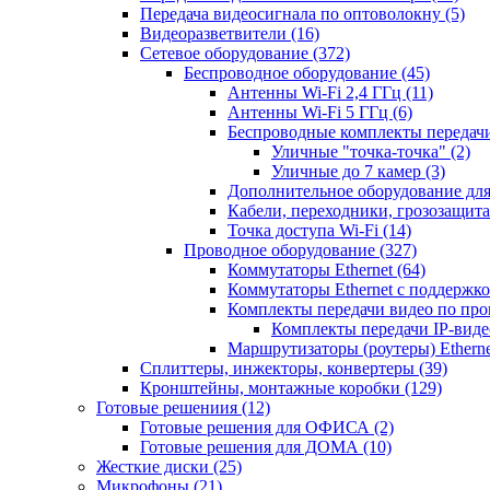
Передача видеосигнала по оптоволокну
(5)
Видеоразветвители
(16)
Сетевое оборудование
(372)
Беспроводное оборудование
(45)
Антенны Wi-Fi 2,4 ГГц
(11)
Антенны Wi-Fi 5 ГГц
(6)
Беспроводные комплекты передачи
Уличные "точка-точка"
(2)
Уличные до 7 камер
(3)
Дополнительное оборудование дл
Кабели, переходники, грозозащита
Точка доступа Wi-Fi
(14)
Проводное оборудование
(327)
Коммутаторы Ethernet
(64)
Коммутаторы Ethernet с поддержко
Комплекты передачи видео по пр
Комплекты передачи IP-вид
Маршрутизаторы (роутеры) Ethern
Сплиттеры, инжекторы, конвертеры
(39)
Кронштейны, монтажные коробки
(129)
Готовые решениия
(12)
Готовые решения для ОФИСА
(2)
Готовые решения для ДОМА
(10)
Жесткие диски
(25)
Микрофоны
(21)