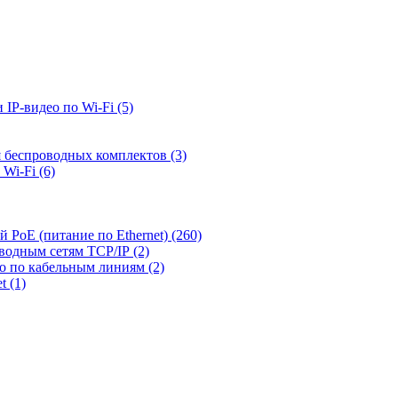
 IP-видео по Wi-Fi
(5)
я беспроводных комплектов
(3)
 Wi-Fi
(6)
й PoE (питание по Ethernet)
(260)
оводным сетям TCP/IP
(2)
ео по кабельным линиям
(2)
et
(1)