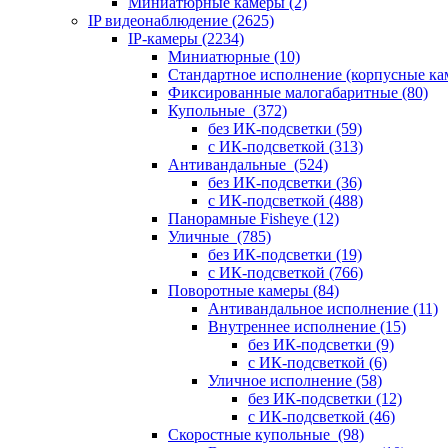
Миниатюрные камеры
(2)
IP видеонаблюдение
(2625)
IP-камеры
(2234)
Миниатюрные
(10)
Стандартное исполнение (корпусные к
Фиксированные малогабаритные
(80)
Купольные
(372)
без ИК-подсветки
(59)
с ИК-подсветкой
(313)
Антивандальные
(524)
без ИК-подсветки
(36)
с ИК-подсветкой
(488)
Панорамные Fisheye
(12)
Уличные
(785)
без ИК-подсветки
(19)
с ИК-подсветкой
(766)
Поворотные камеры
(84)
Антивандальное исполнение
(11)
Внутреннее исполнение
(15)
без ИК-подсветки
(9)
с ИК-подсветкой
(6)
Уличное исполнение
(58)
без ИК-подсветки
(12)
с ИК-подсветкой
(46)
Скоростные купольные
(98)