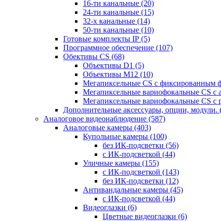
16-ти канальные
(20)
24-ти канальные
(15)
32-х канальные
(14)
50-ти канальные
(10)
Готовые комплекты IP
(5)
Программное обеспечение
(107)
Обективы CS
(68)
Объективы D1
(5)
Объективы M12
(10)
Мегапиксельные CS c фиксированным 
Мегапиксельные вариофокальные CS c 
Мегапиксельные вариофокальные CS c 
Дополнительные аксессуары, опции, модули.
Аналоговое видеонаблюдение
(587)
Аналоговые камеры
(403)
Купольные камеры
(100)
без ИК-подсветки
(56)
с ИК-подсветкой
(44)
Уличные камеры
(155)
с ИК-подсветкой
(143)
без ИК-подсветки
(12)
Антивандальные камеры
(45)
с ИК-подсветкой
(44)
Видеоглазки
(6)
Цветные видеоглазки
(6)