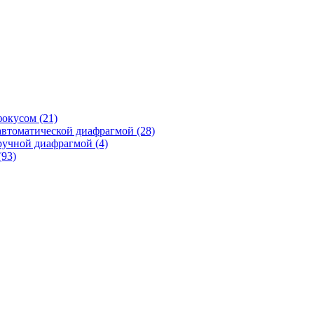
фокусом
(21)
автоматической диафрагмой
(28)
ручной диафрагмой
(4)
(93)