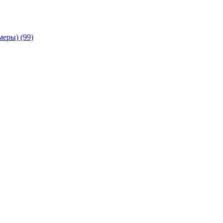
амеры)
(99)