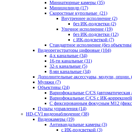
Миниатюрные камеры
(35)
Миницилиндр
(17)
Скоростные купольные
(21)
Внутреннее исполнение
(2)
без ИК-подсветки
(2)
Уличное исполнение
(19)
без ИК-подсветки
(12)
с ИК-подсветкой
(7)
Стандартное исполнение (без объектива
Видеорегистраторы цифровые
(104)
4-х канальные
(34)
16-ти канальные
(31)
32-х канальные
(5)
8-ми канальные
(34)
Дополнительные аксессуары, модули, опции.
Муляжи
(7)
Объективы
(24)
Вариофокальные C/CS (автоматическая
Вариофокальные C/CS с ИК-коррекцией 
С фиксированным фокусным М12 (фикс
Пульты управления
(14)
HD-CVI видеонаблюдение
(38)
Видеокамеры
(19)
Антивандальные камеры
(3)
с ИК-подсветкой
(3)