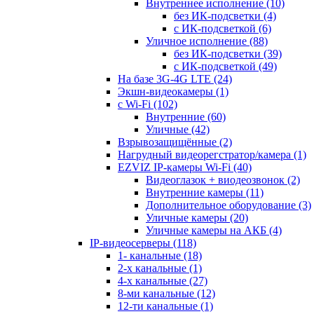
Внутреннее исполнение
(10)
без ИК-подсветки
(4)
с ИК-подсветкой
(6)
Уличное исполнение
(88)
без ИК-подсветки
(39)
с ИК-подсветкой
(49)
На базе 3G-4G LTE
(24)
Экшн-видеокамеры
(1)
с Wi-Fi
(102)
Внутренние
(60)
Уличные
(42)
Взрывозащищённые
(2)
Нагрудный видеорегстратор/камера
(1)
EZVIZ IP-камеры Wi-Fi
(40)
Видеоглазок + виодеозвонок
(2)
Внутренние камеры
(11)
Дополнительное оборудование
(3)
Уличные камеры
(20)
Уличные камеры на АКБ
(4)
IP-видеосерверы
(118)
1- канальные
(18)
2-х канальные
(1)
4-х канальные
(27)
8-ми канальные
(12)
12-ти канальные
(1)