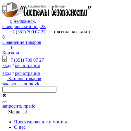
г. Челябинск,
Свердловский пр., 28
+7 (351) 700 07 27
( всегда на связи )
0
Сравнение товаров
0
Корзина
+7 (351) 700 07 27
вход
/
регистрация
вход
/
регистрация
Каталог товаров
заказать звонок
vk
✖
запросить прайс
Меню
Проектирование и монтаж
О нас