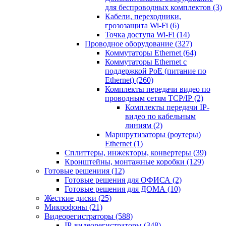
для беспроводных комплектов
(3)
Кабели, переходники,
грозозащита Wi-Fi
(6)
Точка доступа Wi-Fi
(14)
Проводное оборудование
(327)
Коммутаторы Ethernet
(64)
Коммутаторы Ethernet с
поддержкой PoE (питание по
Ethernet)
(260)
Комплекты передачи видео по
проводным сетям TCP/IP
(2)
Комплекты передачи IP-
видео по кабельным
линиям
(2)
Маршрутизаторы (роутеры)
Ethernet
(1)
Сплиттеры, инжекторы, конвертеры
(39)
Кронштейны, монтажные коробки
(129)
Готовые решениия
(12)
Готовые решения для ОФИСА
(2)
Готовые решения для ДОМА
(10)
Жесткие диски
(25)
Микрофоны
(21)
Видеорегистраторы
(588)
IP-видеорегистраторы
(348)