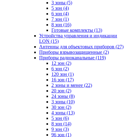
3 зоны
(5)
5 зон
(4)
6 зон
(4)
7 зон
(1)
8 зон
(16)
Готовые комплекты
(13)
Устройства управления и индикации
LON
(15)
Антенны для объектовых приборов
(27)
Приборы взрывозащищенные
(2)
Приборы радиоканальные
(119)
12 зон
(2)
6 зон
(2)
120 зон
(1)
16 зон
(17)
2 зоны и менее
(22)
20 зон
(2)
24 зоны
(8)
3 зоны
(10)
30 зон
(2)
4 зоны
(13)
5 зон
(6)
8 зон
(14)
9 зон
(3)
96 зон
(1)