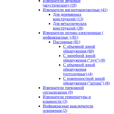
Извещатели звуковые
(акустические)
(19)
Извещатели магнитоконтактные
(41)
Для деревянных
конструкций
(13)
Для металлических
конструкций
(28)
Извещатели оптико-электронные (
инфракрасные )
(81)
Пассивные
(81)
С объемной зоной
обнаружения
(60)
С линейной зоной
обнаружения ("луч")
(8)
С объемной зоной
обнаружения
(потолочные)
(4)
С поверхностной зоной
обнаружения ("штора")
(8)
Извещатели тревожной
сигнализации
(9)
Извещатели температуры и
влажности
(3)
Инфракрасные выключатели
освещения
(2)