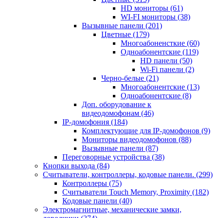
HD мониторы
(61)
WI-FI мониторы
(38)
Вызывные панели
(201)
Цветные
(179)
Многоабоненсткие
(60)
Одноабонентские
(119)
HD панели
(50)
Wi-Fi панели
(2)
Черно-белые
(21)
Многоабонентские
(13)
Одноабонентские
(8)
Доп. оборудование к
видеодомофонам
(46)
IP-домофония
(184)
Комплектующие для IP-домофонов
(9)
Мониторы видеодомофонов
(88)
Вызывные панели
(87)
Переговорные устройства
(38)
Кнопки выхода
(84)
Считыватели, контроллеры, кодовые панели.
(299)
Контроллеры
(75)
Считыватели Touch Memory, Proximity
(182)
Кодовые панели
(40)
Электромагнитные, механические замки,