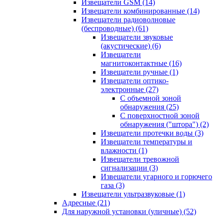
Извещатели GSM
(14)
Извещатели комбинированные
(14)
Извещатели радиоволновые
(беспроводные)
(61)
Извещатели звуковые
(акустические)
(6)
Извещатели
магнитоконтактные
(16)
Извещатели ручные
(1)
Извещатели оптико-
электронные
(27)
С объемной зоной
обнаружения
(25)
С поверхностной зоной
обнаружения ("штора")
(2)
Извещатели протечки воды
(3)
Извещатели температуры и
влажности
(1)
Извещатели тревожной
сигнализации
(3)
Извещатели угарного и горючего
газа
(3)
Извещатели ультразвуковые
(1)
Адресные
(21)
Для наружной установки (уличные)
(52)