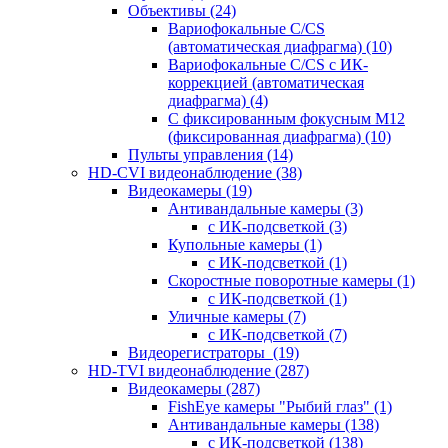
Объективы
(24)
Вариофокальные C/CS
(автоматическая диафрагма)
(10)
Вариофокальные C/CS с ИК-
коррекцией (автоматическая
диафрагма)
(4)
С фиксированным фокусным М12
(фиксированная диафрагма)
(10)
Пульты управления
(14)
HD-CVI видеонаблюдение
(38)
Видеокамеры
(19)
Антивандальные камеры
(3)
с ИК-подсветкой
(3)
Купольные камеры
(1)
с ИК-подсветкой
(1)
Скоростные поворотные камеры
(1)
с ИК-подсветкой
(1)
Уличные камеры
(7)
с ИК-подсветкой
(7)
Видеорегистраторы
(19)
HD-TVI видеонаблюдение
(287)
Видеокамеры
(287)
FishEye камеры "Рыбий глаз"
(1)
Антивандальные камеры
(138)
с ИК-подсветкой
(138)