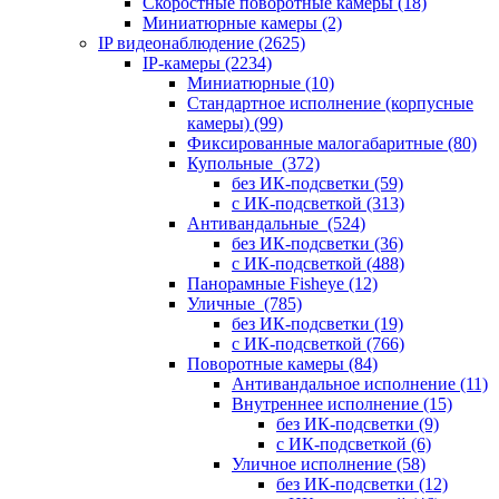
Скоростные поворотные камеры
(18)
Миниатюрные камеры
(2)
IP видеонаблюдение
(2625)
IP-камеры
(2234)
Миниатюрные
(10)
Стандартное исполнение (корпусные
камеры)
(99)
Фиксированные малогабаритные
(80)
Купольные
(372)
без ИК-подсветки
(59)
с ИК-подсветкой
(313)
Антивандальные
(524)
без ИК-подсветки
(36)
с ИК-подсветкой
(488)
Панорамные Fisheye
(12)
Уличные
(785)
без ИК-подсветки
(19)
с ИК-подсветкой
(766)
Поворотные камеры
(84)
Антивандальное исполнение
(11)
Внутреннее исполнение
(15)
без ИК-подсветки
(9)
с ИК-подсветкой
(6)
Уличное исполнение
(58)
без ИК-подсветки
(12)