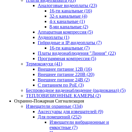
Платы видеозахвата
(63)
Аналоговые видеоплаты
(23)
16-ти канальные
(16)
32-х канальные
(4)
4-х канальные
(1)
8-ми канальные
(2)
Аппаратная компрессия
(5)
Аудиоплаты
(1)
Гибридные и IP-видеоплаты
(7)
16-ти канальные
(7)
Платы видеонаблюдения "Линия"
(22)
Программная компрессия
(5)
Термокожухи
(41)
Внешнее питание 12В
(16)
Внешнее питание 220В
(20)
Внешнее питание 24В
(2)
С питанием по PoE
(3)
Беспроводное видеонаблюдение (радиоканал)
(5)
ТЕПЛОВИЗИОННЫЕ КАМЕРЫ
(2)
Охранно-Пожарная Сигнализация
Извещатели охранные
(334)
Аксессуары для извещателей
(9)
Для помещений
(252)
Извещатели вибрационные и
емкостные
(7)