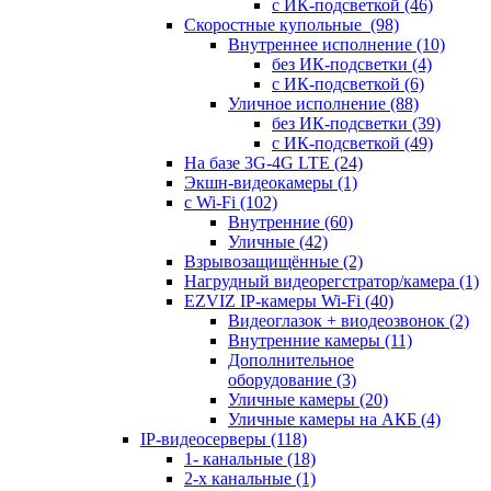
с ИК-подсветкой
(46)
Скоростные купольные
(98)
Внутреннее исполнение
(10)
без ИК-подсветки
(4)
с ИК-подсветкой
(6)
Уличное исполнение
(88)
без ИК-подсветки
(39)
с ИК-подсветкой
(49)
На базе 3G-4G LTE
(24)
Экшн-видеокамеры
(1)
с Wi-Fi
(102)
Внутренние
(60)
Уличные
(42)
Взрывозащищённые
(2)
Нагрудный видеорегстратор/камера
(1)
EZVIZ IP-камеры Wi-Fi
(40)
Видеоглазок + виодеозвонок
(2)
Внутренние камеры
(11)
Дополнительное
оборудование
(3)
Уличные камеры
(20)
Уличные камеры на АКБ
(4)
IP-видеосерверы
(118)
1- канальные
(18)
2-х канальные
(1)