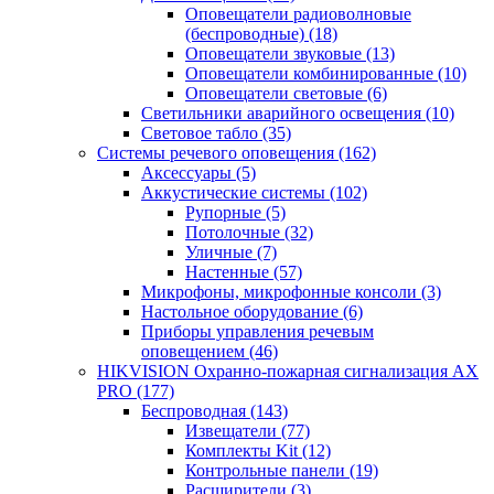
Оповещатели радиоволновые
(беспроводные)
(18)
Оповещатели звуковые
(13)
Оповещатели комбинированные
(10)
Оповещатели световые
(6)
Светильники аварийного освещения
(10)
Световое табло
(35)
Системы речевого оповещения
(162)
Аксессуары
(5)
Аккустические системы
(102)
Рупорные
(5)
Потолочные
(32)
Уличные
(7)
Настенные
(57)
Микрофоны, микрофонные консоли
(3)
Настольное оборудование
(6)
Приборы управления речевым
оповещением
(46)
HIKVISION Охранно-пожарная сигнализация AX
PRO
(177)
Беспроводная
(143)
Извещатели
(77)
Комплекты Kit
(12)
Контрольные панели
(19)
Расширители
(3)