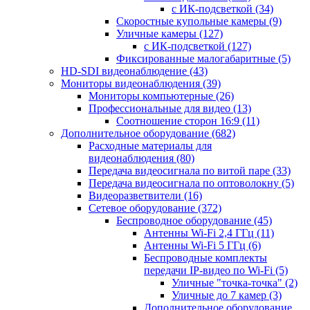
с ИК-подсветкой
(34)
Скоростные купольные камеры
(9)
Уличные камеры
(127)
с ИК-подсветкой
(127)
Фиксированные малогабаритные
(5)
HD-SDI видеонаблюдение
(43)
Мониторы видеонаблюдения
(39)
Мониторы компьютерные
(26)
Профессиональные для видео
(13)
Соотношение сторон 16:9
(11)
Дополнительное оборудование
(682)
Расходные материалы для
видеонаблюдения
(80)
Передача видеосигнала по витой паре
(33)
Передача видеосигнала по оптоволокну
(5)
Видеоразветвители
(16)
Сетевое оборудование
(372)
Беспроводное оборудование
(45)
Антенны Wi-Fi 2,4 ГГц
(11)
Антенны Wi-Fi 5 ГГц
(6)
Беспроводные комплекты
передачи IP-видео по Wi-Fi
(5)
Уличные "точка-точка"
(2)
Уличные до 7 камер
(3)
Дополнительное оборудование