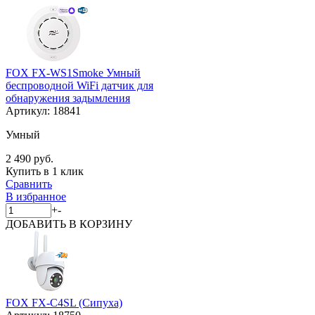
FOX FX-WS1Smoke Умный
беспроводной WiFi датчик для
обнаружения задымления
Артикул:
18841
Умный
2 490 руб.
Купить в 1 клик
Сравнить
В избранное
+
-
ДОБАВИТЬ
В КОРЗИНУ
FOX FX-C4SL (Сипуха)