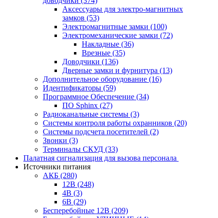
доводчики
(374)
Аксессуары для электро-магнитных
замков
(53)
Электромагнитные замки
(100)
Электромеханические замки
(72)
Накладные
(36)
Врезные
(35)
Доводчики
(136)
Дверные замки и фурнитура
(13)
Дополнительное оборудование
(16)
Идентификаторы
(59)
Программное Обеспечение
(34)
ПО Sphinx
(27)
Радиоканальные системы
(3)
Системы контроля работы охранников
(20)
Системы подсчета посетителей
(2)
Звонки
(3)
Терминалы СКУД
(33)
Палатная сигнализация для вызова персонала
Источники питания
АКБ
(280)
12В
(248)
4В
(3)
6В
(29)
Бесперебойные 12В
(209)