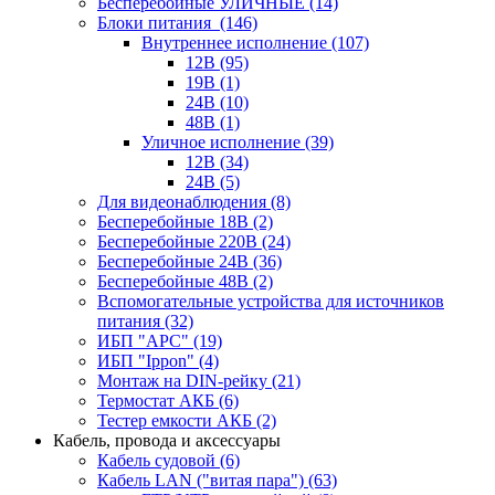
Бесперебойные УЛИЧНЫЕ
(14)
Блоки питания
(146)
Внутреннее исполнение
(107)
12В
(95)
19В
(1)
24В
(10)
48В
(1)
Уличное исполнение
(39)
12В
(34)
24В
(5)
Для видеонаблюдения
(8)
Бесперебойные 18В
(2)
Бесперебойные 220В
(24)
Бесперебойные 24В
(36)
Бесперебойные 48В
(2)
Вспомогательные устройства для источников
питания
(32)
ИБП "APC"
(19)
ИБП "Ippon"
(4)
Монтаж на DIN-рейку
(21)
Термостат АКБ
(6)
Тестер емкости АКБ
(2)
Кабель, провода и аксессуары
Кабель судовой
(6)
Кабель LAN ("витая пара")
(63)