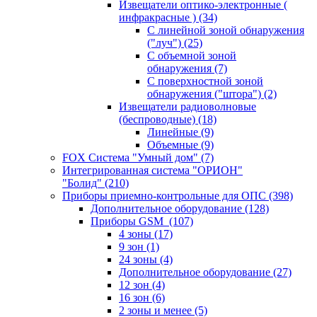
Извещатели оптико-электронные (
инфракрасные )
(34)
С линейной зоной обнаружения
("луч")
(25)
С объемной зоной
обнаружения
(7)
С поверхностной зоной
обнаружения ("штора")
(2)
Извещатели радиоволновые
(беспроводные)
(18)
Линейные
(9)
Объемные
(9)
FOX Система "Умный дом"
(7)
Интегрированная система "ОРИОН"
"Болид"
(210)
Приборы приемно-контрольные для ОПС
(398)
Дополнительное оборудование
(128)
Приборы GSM
(107)
4 зоны
(17)
9 зон
(1)
24 зоны
(4)
Дополнительное оборудование
(27)
12 зон
(4)
16 зон
(6)
2 зоны и менее
(5)