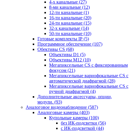
4-х канальные
(27)
8-ми канальные
(12)
12-ти канальные
(1)
16-ти канальные
(20)
24-ти канальные
(15)
32-х канальные
(14)
50-ти канальные
(10)
Готовые комплекты IP
(5)
Программное обеспечение
(107)
Обективы CS
(68)
Объективы D1
(5)
Объективы M12
(10)
Мегапиксельные CS c фиксированным
фокусом
(21)
Мегапиксельные вариофокальные CS c
автоматической диафрагмой
(28)
Мегапиксельные вариофокальные CS c
ручной диафрагмой
(4)
Дополнительные аксессуары, опции,
модули.
(93)
Аналоговое видеонаблюдение
(587)
Аналоговые камеры
(403)
Купольные камеры
(100)
без ИК-подсветки
(56)
с ИК-подсветкой
(44)