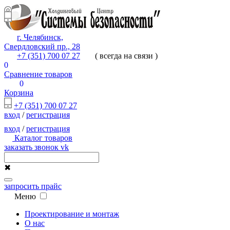
г. Челябинск,
Свердловский пр., 28
+7 (351) 700 07 27
( всегда на связи )
0
Сравнение товаров
0
Корзина
+7 (351) 700 07 27
вход
/
регистрация
вход
/
регистрация
Каталог товаров
заказать звонок
vk
✖
запросить прайс
Меню
Проектирование и монтаж
О нас