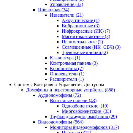
Управление
(32)
Проводная
(34)
Извещатели
(21)
Аккустические
(1)
Вибрационные
(3)
Инфрокрасные (ИК)
(7)
Магнитоконтактные
(3)
Периметральные
(2)
Совмещенные (ИК+СВЧ)
(3)
Тревожные кнопки
(2)
Клавиатура
(1)
Контрольная панель
(3)
Кронштейны
(7)
Оповещатели
(1)
Расширители
(1)
Системы Контроля и Управления Доступом
Домофоны и переговорные устрйства
(858)
Аудиодомофоны
(72)
Вызывные панели
(43)
Одноабонентские
(10)
Многоабонентские
(33)
Трубки для аудиодомофонов
(29)
Видеодомофоны
(564)
Мониторы видеодомофонов
(317)
Цветные
(315)