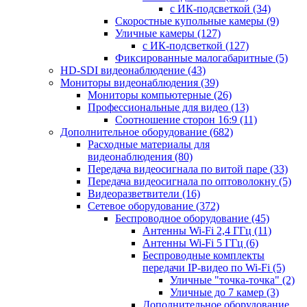
с ИК-подсветкой
(34)
Скоростные купольные камеры
(9)
Уличные камеры
(127)
с ИК-подсветкой
(127)
Фиксированные малогабаритные
(5)
HD-SDI видеонаблюдение
(43)
Мониторы видеонаблюдения
(39)
Мониторы компьютерные
(26)
Профессиональные для видео
(13)
Соотношение сторон 16:9
(11)
Дополнительное оборудование
(682)
Расходные материалы для
видеонаблюдения
(80)
Передача видеосигнала по витой паре
(33)
Передача видеосигнала по оптоволокну
(5)
Видеоразветвители
(16)
Сетевое оборудование
(372)
Беспроводное оборудование
(45)
Антенны Wi-Fi 2,4 ГГц
(11)
Антенны Wi-Fi 5 ГГц
(6)
Беспроводные комплекты
передачи IP-видео по Wi-Fi
(5)
Уличные "точка-точка"
(2)
Уличные до 7 камер
(3)
Дополнительное оборудование