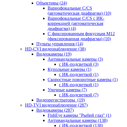
Объективы
(24)
Вариофокальные C/CS
(автоматическая диафрагма)
(10)
Вариофокальные C/CS с ИК-
коррекцией (автоматическая
диафрагма)
(4)
С фиксированным фокусным М12
(фиксированная диафрагма)
(10)
Пульты управления
(14)
HD-CVI видеонаблюдение
(38)
Видеокамеры
(19)
Антивандальные камеры
(3)
с ИК-подсветкой
(3)
Купольные камеры
(1)
с ИК-подсветкой
(1)
Скоростные поворотные камеры
(1)
с ИК-подсветкой
(1)
Уличные камеры
(7)
с ИК-подсветкой
(7)
Видеорегистраторы
(19)
HD-TVI видеонаблюдение
(287)
Видеокамеры
(287)
FishEye камеры "Рыбий глаз"
(1)
Антивандальные камеры
(138)
с ИК-подсветкой
(138)