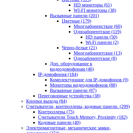
HD мониторы
(61)
WI-FI мониторы
(38)
Вызывные панели
(201)
Цветные
(179)
Многоабоненсткие
(60)
Одноабонентские
(119)
HD панели
(50)
Wi-Fi панели
(2)
Черно-белые
(21)
Многоабонентские
(13)
Одноабонентские
(8)
Доп. оборудование к
видеодомофонам
(46)
IP-домофония
(184)
Комплектующие для IP-домофонов
(9)
Мониторы видеодомофонов
(88)
Вызывные панели
(87)
Переговорные устройства
(38)
Кнопки выхода
(84)
Считыватели, контроллеры, кодовые панели.
(299)
Контроллеры
(75)
Считыватели Touch Memory, Proximity
(182)
Кодовые панели
(40)
Электромагнитные, механические замки,