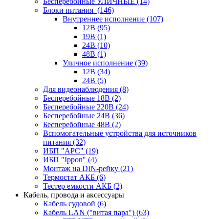
Бесперебойные УЛИЧНЫЕ
(14)
Блоки питания
(146)
Внутреннее исполнение
(107)
12В
(95)
19В
(1)
24В
(10)
48В
(1)
Уличное исполнение
(39)
12В
(34)
24В
(5)
Для видеонаблюдения
(8)
Бесперебойные 18В
(2)
Бесперебойные 220В
(24)
Бесперебойные 24В
(36)
Бесперебойные 48В
(2)
Вспомогательные устройства для источников
питания
(32)
ИБП "APC"
(19)
ИБП "Ippon"
(4)
Монтаж на DIN-рейку
(21)
Термостат АКБ
(6)
Тестер емкости АКБ
(2)
Кабель, провода и аксессуары
Кабель судовой
(6)
Кабель LAN ("витая пара")
(63)