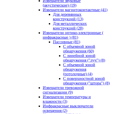
Извещатели звуковые
(акустические)
(19)
Извещатели магнитоконтактные
(41)
Для деревянных
конструкций
(13)
Для металлических
конструкций
(28)
Извещатели оптико-электронные (
инфракрасные )
(81)
Пассивные
(81)
С объемной зоной
обнаружения
(60)
С линейной зоной
обнаружения ("луч")
(8)
С объемной зоной
обнаружения
(потолочные)
(4)
С поверхностной зоной
обнаружения ("штора")
(8)
Извещатели тревожной
сигнализации
(9)
Извещатели температуры и
влажности
(3)
Инфракрасные выключатели
освещения
(2)