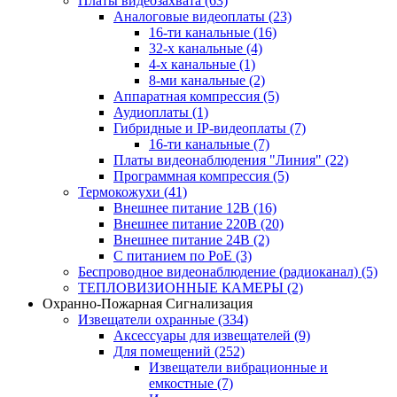
Платы видеозахвата
(63)
Аналоговые видеоплаты
(23)
16-ти канальные
(16)
32-х канальные
(4)
4-х канальные
(1)
8-ми канальные
(2)
Аппаратная компрессия
(5)
Аудиоплаты
(1)
Гибридные и IP-видеоплаты
(7)
16-ти канальные
(7)
Платы видеонаблюдения "Линия"
(22)
Программная компрессия
(5)
Термокожухи
(41)
Внешнее питание 12В
(16)
Внешнее питание 220В
(20)
Внешнее питание 24В
(2)
С питанием по PoE
(3)
Беспроводное видеонаблюдение (радиоканал)
(5)
ТЕПЛОВИЗИОННЫЕ КАМЕРЫ
(2)
Охранно-Пожарная Сигнализация
Извещатели охранные
(334)
Аксессуары для извещателей
(9)
Для помещений
(252)
Извещатели вибрационные и
емкостные
(7)