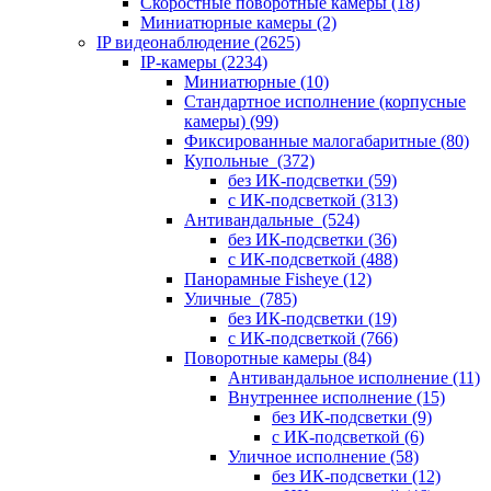
Скоростные поворотные камеры
(18)
Миниатюрные камеры
(2)
IP видеонаблюдение
(2625)
IP-камеры
(2234)
Миниатюрные
(10)
Стандартное исполнение (корпусные
камеры)
(99)
Фиксированные малогабаритные
(80)
Купольные
(372)
без ИК-подсветки
(59)
с ИК-подсветкой
(313)
Антивандальные
(524)
без ИК-подсветки
(36)
с ИК-подсветкой
(488)
Панорамные Fisheye
(12)
Уличные
(785)
без ИК-подсветки
(19)
с ИК-подсветкой
(766)
Поворотные камеры
(84)
Антивандальное исполнение
(11)
Внутреннее исполнение
(15)
без ИК-подсветки
(9)
с ИК-подсветкой
(6)
Уличное исполнение
(58)
без ИК-подсветки
(12)