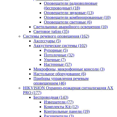
Оповещатели радиоволновые
(беспроводные)
(18)
Оповещатели звуковые
(13)
Оповещатели комбинированные
(10)
Оповещатели световые
(6)
Светильники аварийного освещения
(10)
Световое табло
(35)
Системы речевого оповещения
(162)
Аксессуары
(5)
Аккустические системы
(102)
Рупорные
(5)
Потолочные
(32)
Уличные
(7)
Настенные
(57)
Микрофоны, микрофонные консоли
(3)
Настольное оборудование
(6)
Приборы управления речевым
оповещением
(46)
HIKVISION Охранно-пожарная сигнализация AX
PRO
(177)
Беспроводная
(143)
Извещатели
(77)
Комплекты Kit
(12)
Контрольные панели
(19)
Расширители
(3)