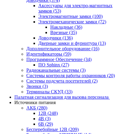
доводчики
(374)
Аксессуары для электро-магнитных
замков
(53)
Электромагнитные замки
(100)
Электромеханические замки
(72)
Накладные
(36)
Врезные
(35)
Доводчики
(136)
Дверные замки и фурнитура
(13)
Дополнительное оборудование
(16)
Идентификаторы
(59)
Программное Обеспечение
(34)
ПО Sphinx
(27)
Радиоканальные системы
(3)
Системы контроля работы охранников
(20)
Системы подсчета посетителей
(2)
Звонки
(3)
Терминалы СКУД
(33)
Палатная сигнализация для вызова персонала
Источники питания
АКБ
(280)
12В
(248)
4В
(3)
6В
(29)
Бесперебойные 12В
(209)