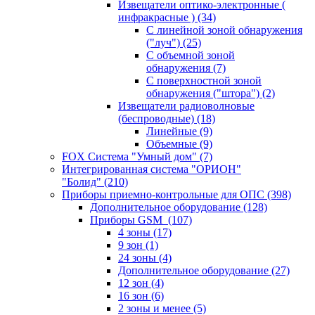
Извещатели оптико-электронные (
инфракрасные )
(34)
С линейной зоной обнаружения
("луч")
(25)
С объемной зоной
обнаружения
(7)
С поверхностной зоной
обнаружения ("штора")
(2)
Извещатели радиоволновые
(беспроводные)
(18)
Линейные
(9)
Объемные
(9)
FOX Система "Умный дом"
(7)
Интегрированная система "ОРИОН"
"Болид"
(210)
Приборы приемно-контрольные для ОПС
(398)
Дополнительное оборудование
(128)
Приборы GSM
(107)
4 зоны
(17)
9 зон
(1)
24 зоны
(4)
Дополнительное оборудование
(27)
12 зон
(4)
16 зон
(6)
2 зоны и менее
(5)