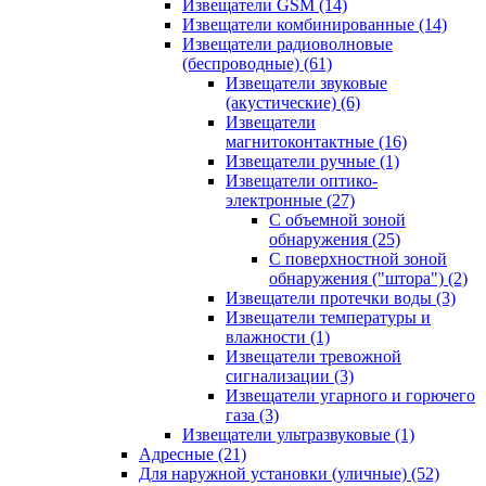
Извещатели GSM
(14)
Извещатели комбинированные
(14)
Извещатели радиоволновые
(беспроводные)
(61)
Извещатели звуковые
(акустические)
(6)
Извещатели
магнитоконтактные
(16)
Извещатели ручные
(1)
Извещатели оптико-
электронные
(27)
С объемной зоной
обнаружения
(25)
С поверхностной зоной
обнаружения ("штора")
(2)
Извещатели протечки воды
(3)
Извещатели температуры и
влажности
(1)
Извещатели тревожной
сигнализации
(3)
Извещатели угарного и горючего
газа
(3)
Извещатели ультразвуковые
(1)
Адресные
(21)
Для наружной установки (уличные)
(52)