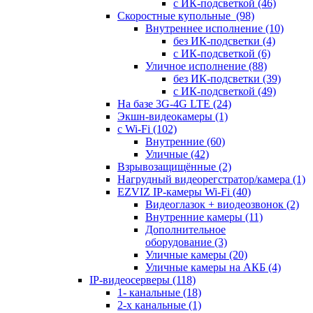
с ИК-подсветкой
(46)
Скоростные купольные
(98)
Внутреннее исполнение
(10)
без ИК-подсветки
(4)
с ИК-подсветкой
(6)
Уличное исполнение
(88)
без ИК-подсветки
(39)
с ИК-подсветкой
(49)
На базе 3G-4G LTE
(24)
Экшн-видеокамеры
(1)
с Wi-Fi
(102)
Внутренние
(60)
Уличные
(42)
Взрывозащищённые
(2)
Нагрудный видеорегстратор/камера
(1)
EZVIZ IP-камеры Wi-Fi
(40)
Видеоглазок + виодеозвонок
(2)
Внутренние камеры
(11)
Дополнительное
оборудование
(3)
Уличные камеры
(20)
Уличные камеры на АКБ
(4)
IP-видеосерверы
(118)
1- канальные
(18)
2-х канальные
(1)