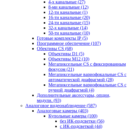
4-х канальные
(27)
8-ми канальные
(12)
12-ти канальные
(1)
16-ти канальные
(20)
24-ти канальные
(15)
32-х канальные
(14)
50-ти канальные
(10)
Готовые комплекты IP
(5)
Программное обеспечение
(107)
Обективы CS
(68)
Объективы D1
(5)
Объективы M12
(10)
Мегапиксельные CS c фиксированным
фокусом
(21)
Мегапиксельные вариофокальные CS c
автоматической диафрагмой
(28)
Мегапиксельные вариофокальные CS c
ручной диафрагмой
(4)
Дополнительные аксессуары, опции,
модули.
(93)
Аналоговое видеонаблюдение
(587)
Аналоговые камеры
(403)
Купольные камеры
(100)
без ИК-подсветки
(56)
с ИК-подсветкой
(44)