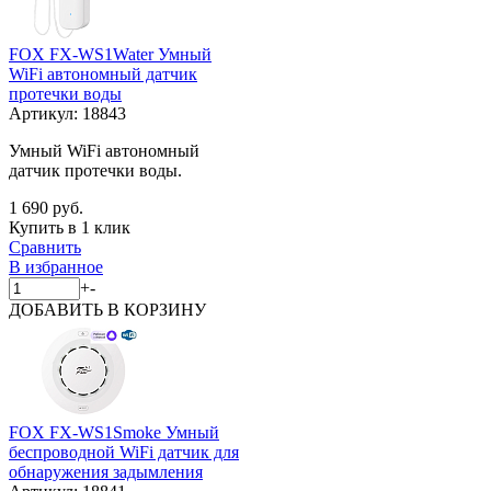
FOX FX-WS1Water Умный
WiFi автономный датчик
протечки воды
Артикул:
18843
Умный WiFi автономный
датчик протечки воды.
1 690 руб.
Купить в 1 клик
Сравнить
В избранное
+
-
ДОБАВИТЬ
В КОРЗИНУ
FOX FX-WS1Smoke Умный
беспроводной WiFi датчик для
обнаружения задымления