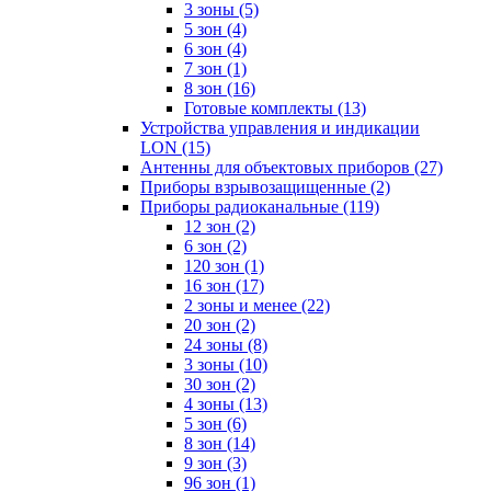
3 зоны
(5)
5 зон
(4)
6 зон
(4)
7 зон
(1)
8 зон
(16)
Готовые комплекты
(13)
Устройства управления и индикации
LON
(15)
Антенны для объектовых приборов
(27)
Приборы взрывозащищенные
(2)
Приборы радиоканальные
(119)
12 зон
(2)
6 зон
(2)
120 зон
(1)
16 зон
(17)
2 зоны и менее
(22)
20 зон
(2)
24 зоны
(8)
3 зоны
(10)
30 зон
(2)
4 зоны
(13)
5 зон
(6)
8 зон
(14)
9 зон
(3)
96 зон
(1)