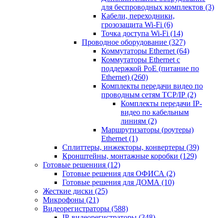
для беспроводных комплектов
(3)
Кабели, переходники,
грозозащита Wi-Fi
(6)
Точка доступа Wi-Fi
(14)
Проводное оборудование
(327)
Коммутаторы Ethernet
(64)
Коммутаторы Ethernet с
поддержкой PoE (питание по
Ethernet)
(260)
Комплекты передачи видео по
проводным сетям TCP/IP
(2)
Комплекты передачи IP-
видео по кабельным
линиям
(2)
Маршрутизаторы (роутеры)
Ethernet
(1)
Сплиттеры, инжекторы, конвертеры
(39)
Кронштейны, монтажные коробки
(129)
Готовые решениия
(12)
Готовые решения для ОФИСА
(2)
Готовые решения для ДОМА
(10)
Жесткие диски
(25)
Микрофоны
(21)
Видеорегистраторы
(588)
IP-видеорегистраторы
(348)