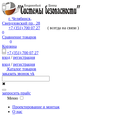
г. Челябинск,
Свердловский пр., 28
+7 (351) 700 07 27
( всегда на связи )
0
Сравнение товаров
0
Корзина
+7 (351) 700 07 27
вход
/
регистрация
вход
/
регистрация
Каталог товаров
заказать звонок
vk
✖
запросить прайс
Меню
Проектирование и монтаж
О нас