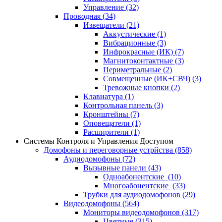
Управление
(32)
Проводная
(34)
Извещатели
(21)
Аккустические
(1)
Вибрационные
(3)
Инфрокрасные (ИК)
(7)
Магнитоконтактные
(3)
Периметральные
(2)
Совмещенные (ИК+СВЧ)
(3)
Тревожные кнопки
(2)
Клавиатура
(1)
Контрольная панель
(3)
Кронштейны
(7)
Оповещатели
(1)
Расширители
(1)
Системы Контроля и Управления Доступом
Домофоны и переговорные устрйства
(858)
Аудиодомофоны
(72)
Вызывные панели
(43)
Одноабонентские
(10)
Многоабонентские
(33)
Трубки для аудиодомофонов
(29)
Видеодомофоны
(564)
Мониторы видеодомофонов
(317)
Цветные
(315)