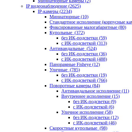
Миниатюрные камеры
(2)
IP видеонаблюдение
(2625)
IP-камеры
(2234)
Миниатюрные
(10)
Стандартное исполнение (корпусные к
Фиксированные малогабаритные
(80)
Купольные
(372)
без ИК-подсветки
(59)
с ИК-подсветкой
(313)
Антивандальные
(524)
без ИК-подсветки
(36)
с ИК-подсветкой
(488)
Панорамные Fisheye
(12)
Уличные
(785)
без ИК-подсветки
(19)
с ИК-подсветкой
(766)
Поворотные камеры
(84)
Антивандальное исполнение
(11)
Внутреннее исполнение
(15)
без ИК-подсветки
(9)
с ИК-подсветкой
(6)
Уличное исполнение
(58)
без ИК-подсветки
(12)
с ИК-подсветкой
(46)
Скоростные купольные
(98)