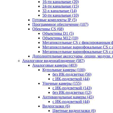
16-ти канальные
(20)
24-ти канальные
(15)
32-х канальные
(14)
50-ти канальные
(10)
Готовые комплекты IP
(5)
Программное обеспечение
(107)
Обективы CS
(68)
Объективы D1
(5)
Объективы M12
(10)
Мегапиксельные CS c фиксированным 
Мегапиксельные вариофокальные CS c 
Мегапиксельные вариофокальные CS c 
Дополнительные аксессуары, опции, модули.
Аналоговое видеонаблюдение
(587)
Аналоговые камеры
(403)
Купольные камеры
(100)
без ИК-подсветки
(56)
с ИК-подсветкой
(44)
Уличные камеры
(155)
с ИК-подсветкой
(143)
без ИК-подсветки
(12)
Антивандальные камеры
(45)
с ИК-подсветкой
(44)
Видеоглазки
(6)
Цветные видеоглазки
(6)