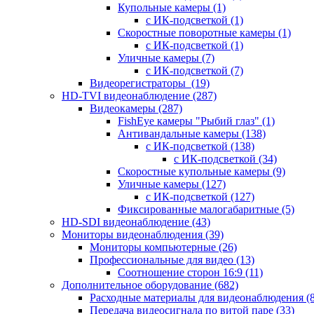
Купольные камеры
(1)
с ИК-подсветкой
(1)
Скоростные поворотные камеры
(1)
с ИК-подсветкой
(1)
Уличные камеры
(7)
с ИК-подсветкой
(7)
Видеорегистраторы
(19)
HD-TVI видеонаблюдение
(287)
Видеокамеры
(287)
FishEye камеры "Рыбий глаз"
(1)
Антивандальные камеры
(138)
с ИК-подсветкой
(138)
с ИК-подсветкой
(34)
Скоростные купольные камеры
(9)
Уличные камеры
(127)
с ИК-подсветкой
(127)
Фиксированные малогабаритные
(5)
HD-SDI видеонаблюдение
(43)
Мониторы видеонаблюдения
(39)
Мониторы компьютерные
(26)
Профессиональные для видео
(13)
Соотношение сторон 16:9
(11)
Дополнительное оборудование
(682)
Расходные материалы для видеонаблюдения
(
Передача видеосигнала по витой паре
(33)