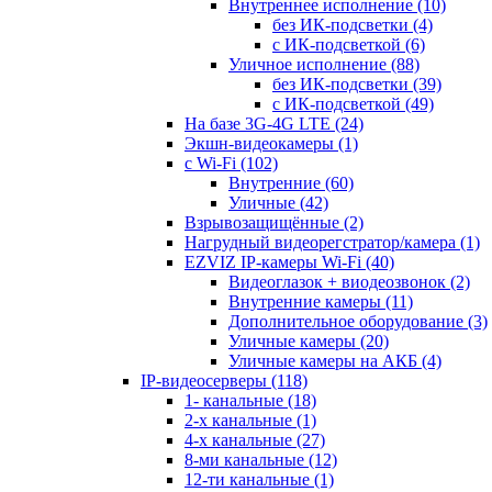
Внутреннее исполнение
(10)
без ИК-подсветки
(4)
с ИК-подсветкой
(6)
Уличное исполнение
(88)
без ИК-подсветки
(39)
с ИК-подсветкой
(49)
На базе 3G-4G LTE
(24)
Экшн-видеокамеры
(1)
с Wi-Fi
(102)
Внутренние
(60)
Уличные
(42)
Взрывозащищённые
(2)
Нагрудный видеорегстратор/камера
(1)
EZVIZ IP-камеры Wi-Fi
(40)
Видеоглазок + виодеозвонок
(2)
Внутренние камеры
(11)
Дополнительное оборудование
(3)
Уличные камеры
(20)
Уличные камеры на АКБ
(4)
IP-видеосерверы
(118)
1- канальные
(18)
2-х канальные
(1)
4-х канальные
(27)
8-ми канальные
(12)
12-ти канальные
(1)