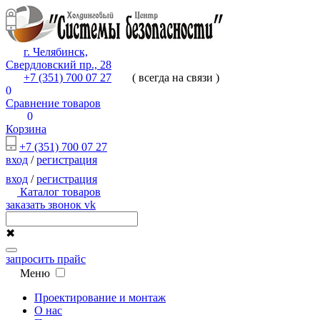
г. Челябинск,
Свердловский пр., 28
+7 (351) 700 07 27
( всегда на связи )
0
Сравнение товаров
0
Корзина
+7 (351) 700 07 27
вход
/
регистрация
вход
/
регистрация
Каталог товаров
заказать звонок
vk
✖
запросить прайс
Меню
Проектирование и монтаж
О нас