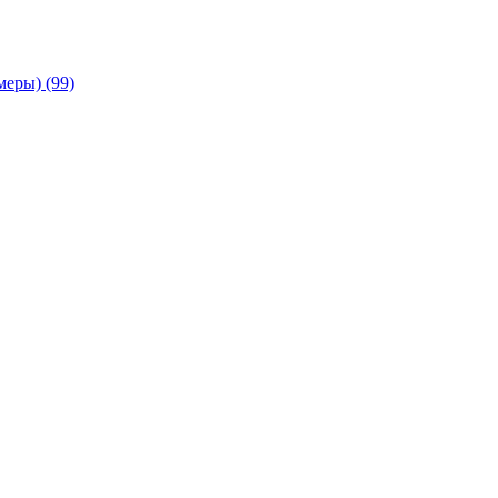
амеры)
(99)