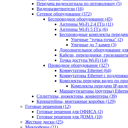
Передача видеосигнала по оптоволокну
(5)
Видеоразветвители
(16)
Сетевое оборудование
(372)
Беспроводное оборудование
(45)
Антенны Wi-Fi 2,4 ГГц
(11)
Антенны Wi-Fi 5 ГГц
(6)
Беспроводные комплекты передачи
Уличные "точка-точка"
(2)
Уличные до 7 камер
(3)
Дополнительное оборудование дл
Кабели, переходники, грозозащита
Точка доступа Wi-Fi
(14)
Проводное оборудование
(327)
Коммутаторы Ethernet
(64)
Коммутаторы Ethernet с поддержко
Комплекты передачи видео по пр
Комплекты передачи IP-вид
Маршрутизаторы (роутеры) Ethern
Сплиттеры, инжекторы, конвертеры
(39)
Кронштейны, монтажные коробки
(129)
Готовые решениия
(12)
Готовые решения для ОФИСА
(2)
Готовые решения для ДОМА
(10)
Жесткие диски
(25)
Микрофоны
(21)