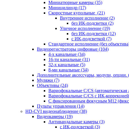
Миниатюрные камеры
(35)
Миницилиндр
(17)
Скоростные купольные
(21)
Внутреннее исполнение
(2)
без ИК-подсветки
(2)
Уличное исполнение
(19)
без ИК-подсветки
(12)
с ИК-подсветкой
(7)
Стандартное исполнение (без объектива
Видеорегистраторы цифровые
(104)
4-х канальные
(34)
16-ти канальные
(31)
32-х канальные
(5)
8-ми канальные
(34)
Дополнительные аксессуары, модули, опции.
Муляжи
(7)
Объективы
(24)
Вариофокальные C/CS (автоматическая
Вариофокальные C/CS с ИК-коррекцией 
С фиксированным фокусным М12 (фикс
Пульты управления
(14)
HD-CVI видеонаблюдение
(38)
Видеокамеры
(19)
Антивандальные камеры
(3)
с ИК-подсветкой
(3)