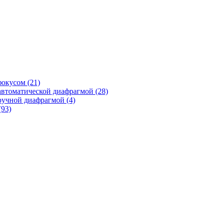
фокусом
(21)
автоматической диафрагмой
(28)
ручной диафрагмой
(4)
(93)