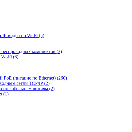
 IP-видео по Wi-Fi
(5)
я беспроводных комплектов
(3)
 Wi-Fi
(6)
й PoE (питание по Ethernet)
(260)
оводным сетям TCP/IP
(2)
ео по кабельным линиям
(2)
et
(1)