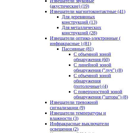
Извещатели звуковые
(акустические)
(19)
Извещатели магнитоконтактные
(41)
Для деревянных
конструкций
(13)
Для металлических
конструкций
(28)
Извещатели оптико-электронные (
инфракрасные )
(81)
Пассивные
(81)
С объемной зоной
обнаружения
(60)
С линейной зоной
обнаружения ("луч")
(8)
С объемной зоной
обнаружения
(потолочные)
(4)
С поверхностной зоной
обнаружения ("штора")
(8)
Извещатели тревожной
сигнализации
(9)
Извещатели температуры и
влажности
(3)
Инфракрасные выключатели
освещения
(2)