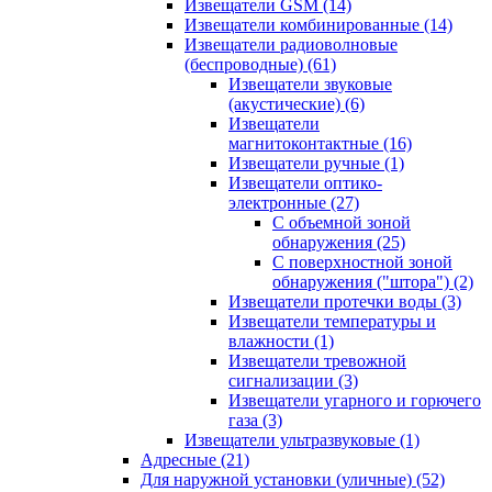
Извещатели GSM
(14)
Извещатели комбинированные
(14)
Извещатели радиоволновые
(беспроводные)
(61)
Извещатели звуковые
(акустические)
(6)
Извещатели
магнитоконтактные
(16)
Извещатели ручные
(1)
Извещатели оптико-
электронные
(27)
С объемной зоной
обнаружения
(25)
С поверхностной зоной
обнаружения ("штора")
(2)
Извещатели протечки воды
(3)
Извещатели температуры и
влажности
(1)
Извещатели тревожной
сигнализации
(3)
Извещатели угарного и горючего
газа
(3)
Извещатели ультразвуковые
(1)
Адресные
(21)
Для наружной установки (уличные)
(52)