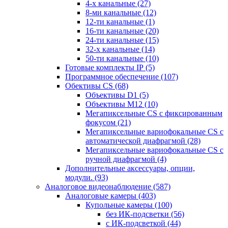
4-х канальные
(27)
8-ми канальные
(12)
12-ти канальные
(1)
16-ти канальные
(20)
24-ти канальные
(15)
32-х канальные
(14)
50-ти канальные
(10)
Готовые комплекты IP
(5)
Программное обеспечение
(107)
Обективы CS
(68)
Объективы D1
(5)
Объективы M12
(10)
Мегапиксельные CS c фиксированным
фокусом
(21)
Мегапиксельные вариофокальные CS c
автоматической диафрагмой
(28)
Мегапиксельные вариофокальные CS c
ручной диафрагмой
(4)
Дополнительные аксессуары, опции,
модули.
(93)
Аналоговое видеонаблюдение
(587)
Аналоговые камеры
(403)
Купольные камеры
(100)
без ИК-подсветки
(56)
с ИК-подсветкой
(44)