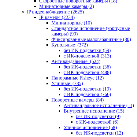
Скоростные поворотные камеры
(18)
Миниатюрные камеры
(2)
IP видеонаблюдение
(2625)
IP-камеры
(2234)
Миниатюрные
(10)
Стандартное исполнение (корпусные
камеры)
(99)
Фиксированные малогабаритные
(80)
Купольные
(372)
без ИК-подсветки
(59)
с ИК-подсветкой
(313)
Антивандальные
(524)
без ИК-подсветки
(36)
с ИК-подсветкой
(488)
Панорамные Fisheye
(12)
Уличные
(785)
без ИК-подсветки
(19)
с ИК-подсветкой
(766)
Поворотные камеры
(84)
Антивандальное исполнение
(11)
Внутреннее исполнение
(15)
без ИК-подсветки
(9)
с ИК-подсветкой
(6)
Уличное исполнение
(58)
без ИК-подсветки
(12)