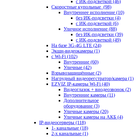
с ИК-подсветкой
(46)
Скоростные купольные
(98)
Внутреннее исполнение
(10)
без ИК-подсветки
(4)
с ИК-подсветкой
(6)
Уличное исполнение
(88)
без ИК-подсветки
(39)
с ИК-подсветкой
(49)
На базе 3G-4G LTE
(24)
Экшн-видеокамеры
(1)
с Wi-Fi
(102)
Внутренние
(60)
Уличные
(42)
Взрывозащищённые
(2)
Нагрудный видеорегстратор/камера
(1)
EZVIZ IP-камеры Wi-Fi
(40)
Видеоглазок + виодеозвонок
(2)
Внутренние камеры
(11)
Дополнительное
оборудование
(3)
Уличные камеры
(20)
Уличные камеры на АКБ
(4)
IP-видеосерверы
(118)
1- канальные
(18)
2-х канальные
(1)