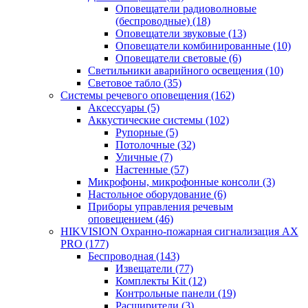
Оповещатели радиоволновые
(беспроводные)
(18)
Оповещатели звуковые
(13)
Оповещатели комбинированные
(10)
Оповещатели световые
(6)
Светильники аварийного освещения
(10)
Световое табло
(35)
Системы речевого оповещения
(162)
Аксессуары
(5)
Аккустические системы
(102)
Рупорные
(5)
Потолочные
(32)
Уличные
(7)
Настенные
(57)
Микрофоны, микрофонные консоли
(3)
Настольное оборудование
(6)
Приборы управления речевым
оповещением
(46)
HIKVISION Охранно-пожарная сигнализация AX
PRO
(177)
Беспроводная
(143)
Извещатели
(77)
Комплекты Kit
(12)
Контрольные панели
(19)
Расширители
(3)