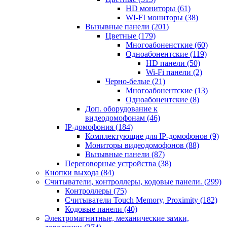
HD мониторы
(61)
WI-FI мониторы
(38)
Вызывные панели
(201)
Цветные
(179)
Многоабоненсткие
(60)
Одноабонентские
(119)
HD панели
(50)
Wi-Fi панели
(2)
Черно-белые
(21)
Многоабонентские
(13)
Одноабонентские
(8)
Доп. оборудование к
видеодомофонам
(46)
IP-домофония
(184)
Комплектующие для IP-домофонов
(9)
Мониторы видеодомофонов
(88)
Вызывные панели
(87)
Переговорные устройства
(38)
Кнопки выхода
(84)
Считыватели, контроллеры, кодовые панели.
(299)
Контроллеры
(75)
Считыватели Touch Memory, Proximity
(182)
Кодовые панели
(40)
Электромагнитные, механические замки,