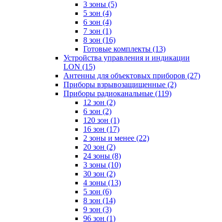
3 зоны
(5)
5 зон
(4)
6 зон
(4)
7 зон
(1)
8 зон
(16)
Готовые комплекты
(13)
Устройства управления и индикации
LON
(15)
Антенны для объектовых приборов
(27)
Приборы взрывозащищенные
(2)
Приборы радиоканальные
(119)
12 зон
(2)
6 зон
(2)
120 зон
(1)
16 зон
(17)
2 зоны и менее
(22)
20 зон
(2)
24 зоны
(8)
3 зоны
(10)
30 зон
(2)
4 зоны
(13)
5 зон
(6)
8 зон
(14)
9 зон
(3)
96 зон
(1)