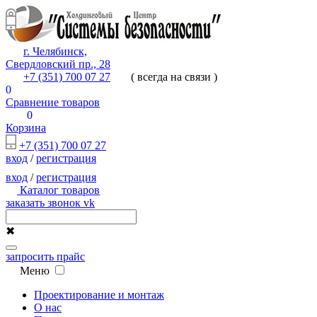
г. Челябинск,
Свердловский пр., 28
+7 (351) 700 07 27
( всегда на связи )
0
Сравнение товаров
0
Корзина
+7 (351) 700 07 27
вход
/
регистрация
вход
/
регистрация
Каталог товаров
заказать звонок
vk
✖
запросить прайс
Меню
Проектирование и монтаж
О нас