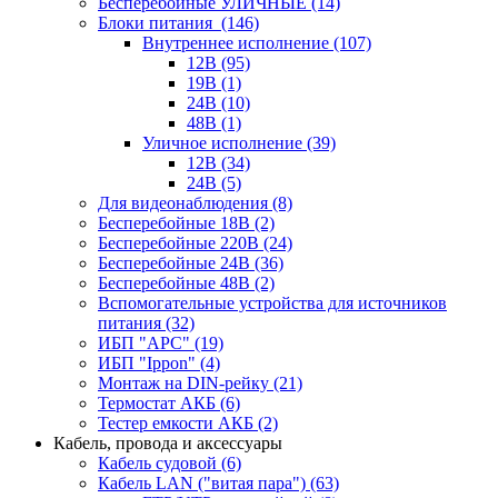
Бесперебойные УЛИЧНЫЕ
(14)
Блоки питания
(146)
Внутреннее исполнение
(107)
12В
(95)
19В
(1)
24В
(10)
48В
(1)
Уличное исполнение
(39)
12В
(34)
24В
(5)
Для видеонаблюдения
(8)
Бесперебойные 18В
(2)
Бесперебойные 220В
(24)
Бесперебойные 24В
(36)
Бесперебойные 48В
(2)
Вспомогательные устройства для источников
питания
(32)
ИБП "APC"
(19)
ИБП "Ippon"
(4)
Монтаж на DIN-рейку
(21)
Термостат АКБ
(6)
Тестер емкости АКБ
(2)
Кабель, провода и аксессуары
Кабель судовой
(6)
Кабель LAN ("витая пара")
(63)