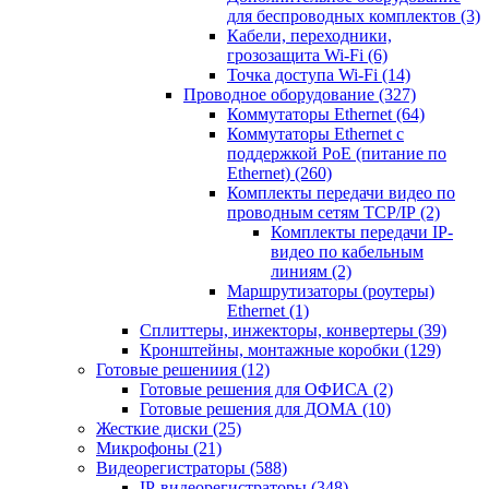
для беспроводных комплектов
(3)
Кабели, переходники,
грозозащита Wi-Fi
(6)
Точка доступа Wi-Fi
(14)
Проводное оборудование
(327)
Коммутаторы Ethernet
(64)
Коммутаторы Ethernet с
поддержкой PoE (питание по
Ethernet)
(260)
Комплекты передачи видео по
проводным сетям TCP/IP
(2)
Комплекты передачи IP-
видео по кабельным
линиям
(2)
Маршрутизаторы (роутеры)
Ethernet
(1)
Сплиттеры, инжекторы, конвертеры
(39)
Кронштейны, монтажные коробки
(129)
Готовые решениия
(12)
Готовые решения для ОФИСА
(2)
Готовые решения для ДОМА
(10)
Жесткие диски
(25)
Микрофоны
(21)
Видеорегистраторы
(588)
IP-видеорегистраторы
(348)