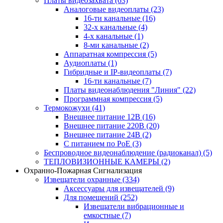
Платы видеозахвата
(63)
Аналоговые видеоплаты
(23)
16-ти канальные
(16)
32-х канальные
(4)
4-х канальные
(1)
8-ми канальные
(2)
Аппаратная компрессия
(5)
Аудиоплаты
(1)
Гибридные и IP-видеоплаты
(7)
16-ти канальные
(7)
Платы видеонаблюдения "Линия"
(22)
Программная компрессия
(5)
Термокожухи
(41)
Внешнее питание 12В
(16)
Внешнее питание 220В
(20)
Внешнее питание 24В
(2)
С питанием по PoE
(3)
Беспроводное видеонаблюдение (радиоканал)
(5)
ТЕПЛОВИЗИОННЫЕ КАМЕРЫ
(2)
Охранно-Пожарная Сигнализация
Извещатели охранные
(334)
Аксессуары для извещателей
(9)
Для помещений
(252)
Извещатели вибрационные и
емкостные
(7)