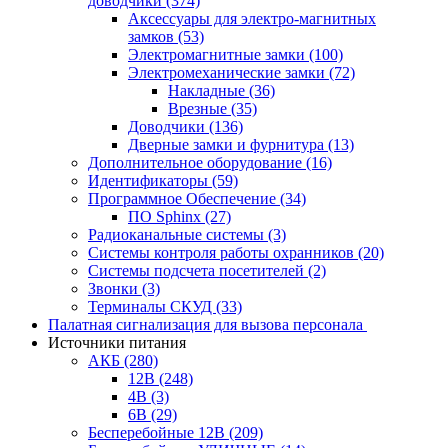
доводчики
(374)
Аксессуары для электро-магнитных
замков
(53)
Электромагнитные замки
(100)
Электромеханические замки
(72)
Накладные
(36)
Врезные
(35)
Доводчики
(136)
Дверные замки и фурнитура
(13)
Дополнительное оборудование
(16)
Идентификаторы
(59)
Программное Обеспечение
(34)
ПО Sphinx
(27)
Радиоканальные системы
(3)
Системы контроля работы охранников
(20)
Системы подсчета посетителей
(2)
Звонки
(3)
Терминалы СКУД
(33)
Палатная сигнализация для вызова персонала
Источники питания
АКБ
(280)
12В
(248)
4В
(3)
6В
(29)
Бесперебойные 12В
(209)