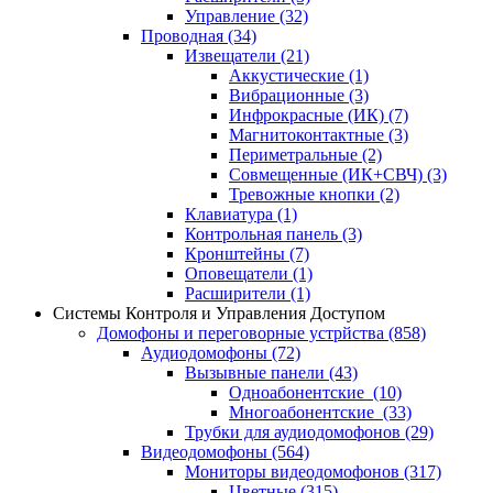
Управление
(32)
Проводная
(34)
Извещатели
(21)
Аккустические
(1)
Вибрационные
(3)
Инфрокрасные (ИК)
(7)
Магнитоконтактные
(3)
Периметральные
(2)
Совмещенные (ИК+СВЧ)
(3)
Тревожные кнопки
(2)
Клавиатура
(1)
Контрольная панель
(3)
Кронштейны
(7)
Оповещатели
(1)
Расширители
(1)
Системы Контроля и Управления Доступом
Домофоны и переговорные устрйства
(858)
Аудиодомофоны
(72)
Вызывные панели
(43)
Одноабонентские
(10)
Многоабонентские
(33)
Трубки для аудиодомофонов
(29)
Видеодомофоны
(564)
Мониторы видеодомофонов
(317)
Цветные
(315)