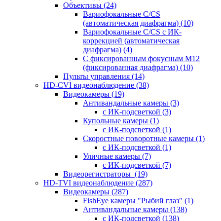
Объективы
(24)
Вариофокальные C/CS
(автоматическая диафрагма)
(10)
Вариофокальные C/CS с ИК-
коррекцией (автоматическая
диафрагма)
(4)
С фиксированным фокусным М12
(фиксированная диафрагма)
(10)
Пульты управления
(14)
HD-CVI видеонаблюдение
(38)
Видеокамеры
(19)
Антивандальные камеры
(3)
с ИК-подсветкой
(3)
Купольные камеры
(1)
с ИК-подсветкой
(1)
Скоростные поворотные камеры
(1)
с ИК-подсветкой
(1)
Уличные камеры
(7)
с ИК-подсветкой
(7)
Видеорегистраторы
(19)
HD-TVI видеонаблюдение
(287)
Видеокамеры
(287)
FishEye камеры "Рыбий глаз"
(1)
Антивандальные камеры
(138)
с ИК-подсветкой
(138)