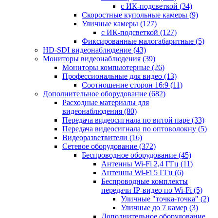
с ИК-подсветкой
(34)
Скоростные купольные камеры
(9)
Уличные камеры
(127)
с ИК-подсветкой
(127)
Фиксированные малогабаритные
(5)
HD-SDI видеонаблюдение
(43)
Мониторы видеонаблюдения
(39)
Мониторы компьютерные
(26)
Профессиональные для видео
(13)
Соотношение сторон 16:9
(11)
Дополнительное оборудование
(682)
Расходные материалы для
видеонаблюдения
(80)
Передача видеосигнала по витой паре
(33)
Передача видеосигнала по оптоволокну
(5)
Видеоразветвители
(16)
Сетевое оборудование
(372)
Беспроводное оборудование
(45)
Антенны Wi-Fi 2,4 ГГц
(11)
Антенны Wi-Fi 5 ГГц
(6)
Беспроводные комплекты
передачи IP-видео по Wi-Fi
(5)
Уличные "точка-точка"
(2)
Уличные до 7 камер
(3)
Дополнительное оборудование