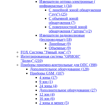
Извещатели оптико-электронные (
инфракрасные )
(34)
С линейной зоной обнаружения
("луч")
(25)
С объемной зоной
обнаружения
(7)
С поверхностной зоной
обнаружения ("штора")
(2)
Извещатели радиоволновые
(беспроводные)
(18)
Линейные
(9)
Объемные
(9)
FOX Система "Умный дом"
(7)
Интегрированная система "ОРИОН"
"Болид"
(210)
Приборы приемно-контрольные для ОПС
(398)
Дополнительное оборудование
(128)
Приборы GSM
(107)
4 зоны
(17)
9 зон
(1)
24 зоны
(4)
Дополнительное оборудование
(27)
12 зон
(4)
16 зон
(6)
2 зоны и менее
(5)