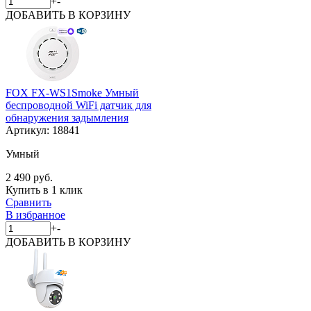
+
-
ДОБАВИТЬ
В КОРЗИНУ
FOX FX-WS1Smoke Умный
беспроводной WiFi датчик для
обнаружения задымления
Артикул:
18841
Умный
2 490 руб.
Купить в 1 клик
Сравнить
В избранное
+
-
ДОБАВИТЬ
В КОРЗИНУ