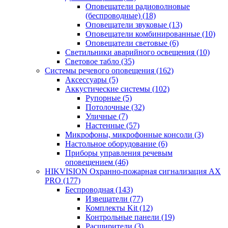
Оповещатели радиоволновые
(беспроводные)
(18)
Оповещатели звуковые
(13)
Оповещатели комбинированные
(10)
Оповещатели световые
(6)
Светильники аварийного освещения
(10)
Световое табло
(35)
Системы речевого оповещения
(162)
Аксессуары
(5)
Аккустические системы
(102)
Рупорные
(5)
Потолочные
(32)
Уличные
(7)
Настенные
(57)
Микрофоны, микрофонные консоли
(3)
Настольное оборудование
(6)
Приборы управления речевым
оповещением
(46)
HIKVISION Охранно-пожарная сигнализация AX
PRO
(177)
Беспроводная
(143)
Извещатели
(77)
Комплекты Kit
(12)
Контрольные панели
(19)
Расширители
(3)