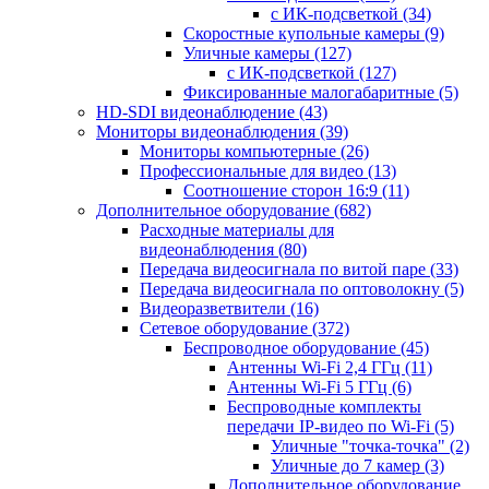
с ИК-подсветкой
(34)
Скоростные купольные камеры
(9)
Уличные камеры
(127)
с ИК-подсветкой
(127)
Фиксированные малогабаритные
(5)
HD-SDI видеонаблюдение
(43)
Мониторы видеонаблюдения
(39)
Мониторы компьютерные
(26)
Профессиональные для видео
(13)
Соотношение сторон 16:9
(11)
Дополнительное оборудование
(682)
Расходные материалы для
видеонаблюдения
(80)
Передача видеосигнала по витой паре
(33)
Передача видеосигнала по оптоволокну
(5)
Видеоразветвители
(16)
Сетевое оборудование
(372)
Беспроводное оборудование
(45)
Антенны Wi-Fi 2,4 ГГц
(11)
Антенны Wi-Fi 5 ГГц
(6)
Беспроводные комплекты
передачи IP-видео по Wi-Fi
(5)
Уличные "точка-точка"
(2)
Уличные до 7 камер
(3)
Дополнительное оборудование