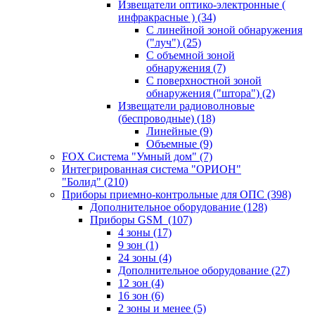
Извещатели оптико-электронные (
инфракрасные )
(34)
С линейной зоной обнаружения
("луч")
(25)
С объемной зоной
обнаружения
(7)
С поверхностной зоной
обнаружения ("штора")
(2)
Извещатели радиоволновые
(беспроводные)
(18)
Линейные
(9)
Объемные
(9)
FOX Система "Умный дом"
(7)
Интегрированная система "ОРИОН"
"Болид"
(210)
Приборы приемно-контрольные для ОПС
(398)
Дополнительное оборудование
(128)
Приборы GSM
(107)
4 зоны
(17)
9 зон
(1)
24 зоны
(4)
Дополнительное оборудование
(27)
12 зон
(4)
16 зон
(6)
2 зоны и менее
(5)