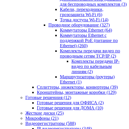
для беспроводных комплектов
(3)
Кабели, переходники,
грозозащита Wi-Fi
(6)
Точка доступа Wi-Fi
(14)
Проводное оборудование
(327)
Коммутаторы Ethernet
(64)
Коммутаторы Ethernet с
поддержкой PoE (питание по
Ethernet)
(260)
Комплекты передачи видео по
проводным сетям TCP/IP
(2)
Комплекты передачи IP-
видео по кабельным
линиям
(2)
Маршрутизаторы (роутеры)
Ethernet
(1)
Сплиттеры, инжекторы, конвертеры
(39)
Кронштейны, монтажные коробки
(129)
Готовые решениия
(12)
Готовые решения для ОФИСА
(2)
Готовые решения для ДОМА
(10)
Жесткие диски
(25)
Микрофоны
(21)
Видеорегистраторы
(588)
IP-видеорегистраторы
(348)