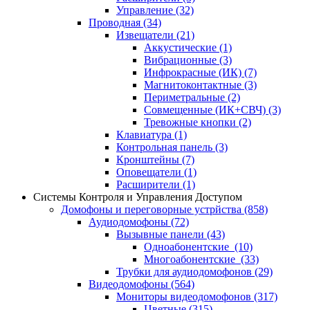
Управление
(32)
Проводная
(34)
Извещатели
(21)
Аккустические
(1)
Вибрационные
(3)
Инфрокрасные (ИК)
(7)
Магнитоконтактные
(3)
Периметральные
(2)
Совмещенные (ИК+СВЧ)
(3)
Тревожные кнопки
(2)
Клавиатура
(1)
Контрольная панель
(3)
Кронштейны
(7)
Оповещатели
(1)
Расширители
(1)
Системы Контроля и Управления Доступом
Домофоны и переговорные устрйства
(858)
Аудиодомофоны
(72)
Вызывные панели
(43)
Одноабонентские
(10)
Многоабонентские
(33)
Трубки для аудиодомофонов
(29)
Видеодомофоны
(564)
Мониторы видеодомофонов
(317)
Цветные
(315)