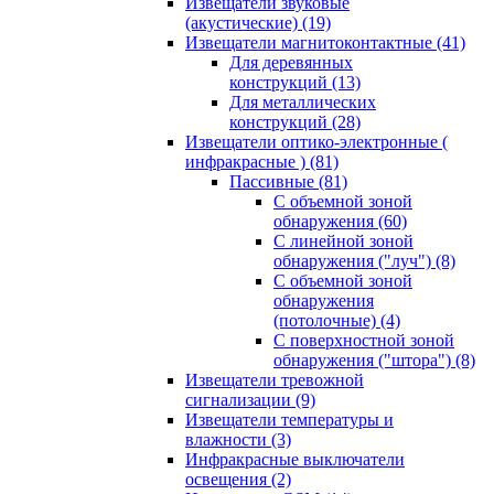
Извещатели звуковые
(акустические)
(19)
Извещатели магнитоконтактные
(41)
Для деревянных
конструкций
(13)
Для металлических
конструкций
(28)
Извещатели оптико-электронные (
инфракрасные )
(81)
Пассивные
(81)
С объемной зоной
обнаружения
(60)
С линейной зоной
обнаружения ("луч")
(8)
С объемной зоной
обнаружения
(потолочные)
(4)
С поверхностной зоной
обнаружения ("штора")
(8)
Извещатели тревожной
сигнализации
(9)
Извещатели температуры и
влажности
(3)
Инфракрасные выключатели
освещения
(2)