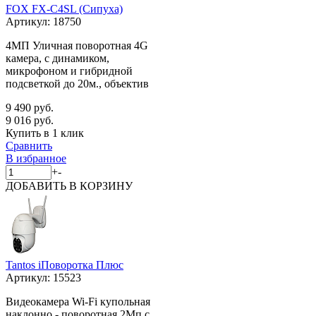
FOX FX-C4SL (Сипуха)
Артикул:
18750
4МП Уличная поворотная 4G
камера, с динамиком,
микрофоном и гибридной
подсветкой до 20м., объектив
9 490 руб.
9 016 руб.
Купить в 1 клик
Сравнить
В избранное
+
-
ДОБАВИТЬ
В КОРЗИНУ
Tantos iПоворотка Плюс
Артикул:
15523
Видеокамера Wi-Fi купольная
наклонно - поворотная 2Мп с