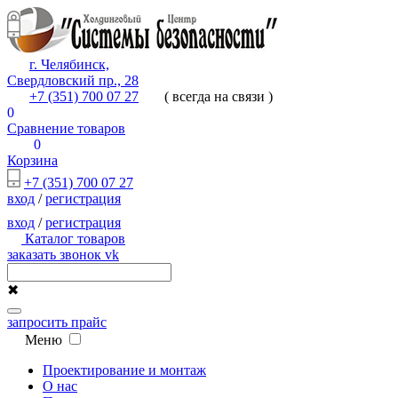
г. Челябинск,
Свердловский пр., 28
+7 (351) 700 07 27
( всегда на связи )
0
Сравнение товаров
0
Корзина
+7 (351) 700 07 27
вход
/
регистрация
вход
/
регистрация
Каталог товаров
заказать звонок
vk
✖
запросить прайс
Меню
Проектирование и монтаж
О нас