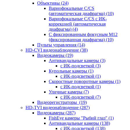
Объективы
(24)
Вариофокальные C/CS
(автоматическая диафрагма)
(10)
Вариофокальные C/CS с ИК-
коррекцией (автоматическая
диафрагма)
(4)
С фиксированным фокусным М12
(фиксированная диафрагма)
(10)
Пульты управления
(14)
HD-CVI видеонаблюдение
(38)
Видеокамеры
(19)
Антивандальные камеры
(3)
с ИК-подсветкой
(3)
Купольные камеры
(1)
с ИК-подсветкой
(1)
Скоростные поворотные камеры
(1)
с ИК-подсветкой
(1)
Уличные камеры
(7)
с ИК-подсветкой
(7)
Видеорегистраторы
(19)
HD-TVI видеонаблюдение
(287)
Видеокамеры
(287)
FishEye камеры "Рыбий глаз"
(1)
Антивандальные камеры
(138)
с ИК-подсветкой
(138)