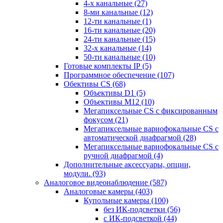
4-х канальные
(27)
8-ми канальные
(12)
12-ти канальные
(1)
16-ти канальные
(20)
24-ти канальные
(15)
32-х канальные
(14)
50-ти канальные
(10)
Готовые комплекты IP
(5)
Программное обеспечение
(107)
Обективы CS
(68)
Объективы D1
(5)
Объективы M12
(10)
Мегапиксельные CS c фиксированным
фокусом
(21)
Мегапиксельные вариофокальные CS c
автоматической диафрагмой
(28)
Мегапиксельные вариофокальные CS c
ручной диафрагмой
(4)
Дополнительные аксессуары, опции,
модули.
(93)
Аналоговое видеонаблюдение
(587)
Аналоговые камеры
(403)
Купольные камеры
(100)
без ИК-подсветки
(56)
с ИК-подсветкой
(44)