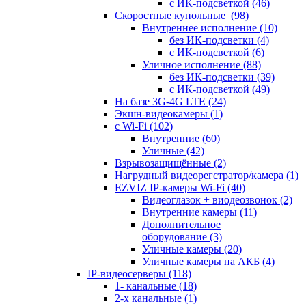
с ИК-подсветкой
(46)
Скоростные купольные
(98)
Внутреннее исполнение
(10)
без ИК-подсветки
(4)
с ИК-подсветкой
(6)
Уличное исполнение
(88)
без ИК-подсветки
(39)
с ИК-подсветкой
(49)
На базе 3G-4G LTE
(24)
Экшн-видеокамеры
(1)
с Wi-Fi
(102)
Внутренние
(60)
Уличные
(42)
Взрывозащищённые
(2)
Нагрудный видеорегстратор/камера
(1)
EZVIZ IP-камеры Wi-Fi
(40)
Видеоглазок + виодеозвонок
(2)
Внутренние камеры
(11)
Дополнительное
оборудование
(3)
Уличные камеры
(20)
Уличные камеры на АКБ
(4)
IP-видеосерверы
(118)
1- канальные
(18)
2-х канальные
(1)