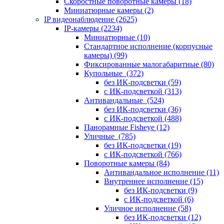
Скоростные поворотные камеры
(18)
Миниатюрные камеры
(2)
IP видеонаблюдение
(2625)
IP-камеры
(2234)
Миниатюрные
(10)
Стандартное исполнение (корпусные
камеры)
(99)
Фиксированные малогабаритные
(80)
Купольные
(372)
без ИК-подсветки
(59)
с ИК-подсветкой
(313)
Антивандальные
(524)
без ИК-подсветки
(36)
с ИК-подсветкой
(488)
Панорамные Fisheye
(12)
Уличные
(785)
без ИК-подсветки
(19)
с ИК-подсветкой
(766)
Поворотные камеры
(84)
Антивандальное исполнение
(11)
Внутреннее исполнение
(15)
без ИК-подсветки
(9)
с ИК-подсветкой
(6)
Уличное исполнение
(58)
без ИК-подсветки
(12)