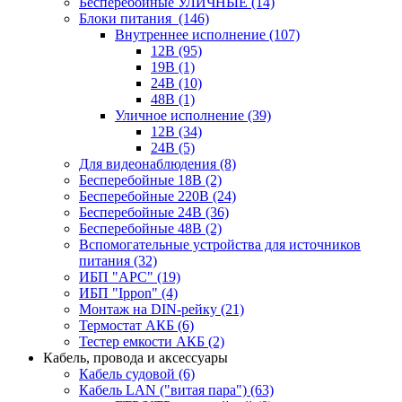
Бесперебойные УЛИЧНЫЕ
(14)
Блоки питания
(146)
Внутреннее исполнение
(107)
12В
(95)
19В
(1)
24В
(10)
48В
(1)
Уличное исполнение
(39)
12В
(34)
24В
(5)
Для видеонаблюдения
(8)
Бесперебойные 18В
(2)
Бесперебойные 220В
(24)
Бесперебойные 24В
(36)
Бесперебойные 48В
(2)
Вспомогательные устройства для источников
питания
(32)
ИБП "APC"
(19)
ИБП "Ippon"
(4)
Монтаж на DIN-рейку
(21)
Термостат АКБ
(6)
Тестер емкости АКБ
(2)
Кабель, провода и аксессуары
Кабель судовой
(6)
Кабель LAN ("витая пара")
(63)