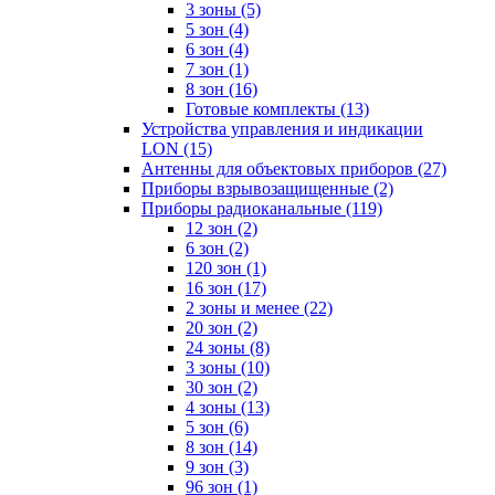
3 зоны
(5)
5 зон
(4)
6 зон
(4)
7 зон
(1)
8 зон
(16)
Готовые комплекты
(13)
Устройства управления и индикации
LON
(15)
Антенны для объектовых приборов
(27)
Приборы взрывозащищенные
(2)
Приборы радиоканальные
(119)
12 зон
(2)
6 зон
(2)
120 зон
(1)
16 зон
(17)
2 зоны и менее
(22)
20 зон
(2)
24 зоны
(8)
3 зоны
(10)
30 зон
(2)
4 зоны
(13)
5 зон
(6)
8 зон
(14)
9 зон
(3)
96 зон
(1)