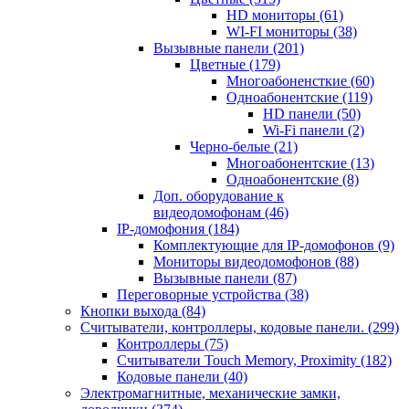
HD мониторы
(61)
WI-FI мониторы
(38)
Вызывные панели
(201)
Цветные
(179)
Многоабоненсткие
(60)
Одноабонентские
(119)
HD панели
(50)
Wi-Fi панели
(2)
Черно-белые
(21)
Многоабонентские
(13)
Одноабонентские
(8)
Доп. оборудование к
видеодомофонам
(46)
IP-домофония
(184)
Комплектующие для IP-домофонов
(9)
Мониторы видеодомофонов
(88)
Вызывные панели
(87)
Переговорные устройства
(38)
Кнопки выхода
(84)
Считыватели, контроллеры, кодовые панели.
(299)
Контроллеры
(75)
Считыватели Touch Memory, Proximity
(182)
Кодовые панели
(40)
Электромагнитные, механические замки,