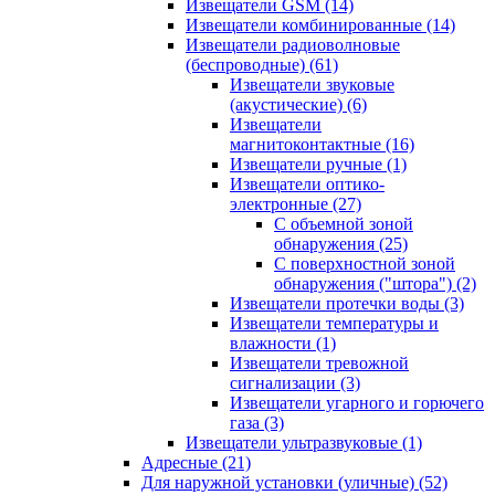
Извещатели GSM
(14)
Извещатели комбинированные
(14)
Извещатели радиоволновые
(беспроводные)
(61)
Извещатели звуковые
(акустические)
(6)
Извещатели
магнитоконтактные
(16)
Извещатели ручные
(1)
Извещатели оптико-
электронные
(27)
С объемной зоной
обнаружения
(25)
С поверхностной зоной
обнаружения ("штора")
(2)
Извещатели протечки воды
(3)
Извещатели температуры и
влажности
(1)
Извещатели тревожной
сигнализации
(3)
Извещатели угарного и горючего
газа
(3)
Извещатели ультразвуковые
(1)
Адресные
(21)
Для наружной установки (уличные)
(52)