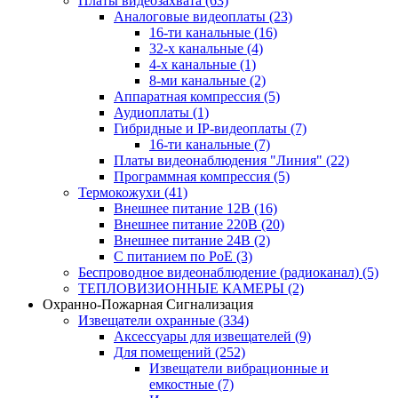
Платы видеозахвата
(63)
Аналоговые видеоплаты
(23)
16-ти канальные
(16)
32-х канальные
(4)
4-х канальные
(1)
8-ми канальные
(2)
Аппаратная компрессия
(5)
Аудиоплаты
(1)
Гибридные и IP-видеоплаты
(7)
16-ти канальные
(7)
Платы видеонаблюдения "Линия"
(22)
Программная компрессия
(5)
Термокожухи
(41)
Внешнее питание 12В
(16)
Внешнее питание 220В
(20)
Внешнее питание 24В
(2)
С питанием по PoE
(3)
Беспроводное видеонаблюдение (радиоканал)
(5)
ТЕПЛОВИЗИОННЫЕ КАМЕРЫ
(2)
Охранно-Пожарная Сигнализация
Извещатели охранные
(334)
Аксессуары для извещателей
(9)
Для помещений
(252)
Извещатели вибрационные и
емкостные
(7)