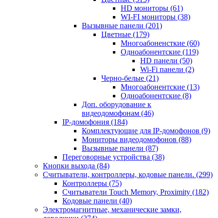
HD мониторы
(61)
WI-FI мониторы
(38)
Вызывные панели
(201)
Цветные
(179)
Многоабоненсткие
(60)
Одноабонентские
(119)
HD панели
(50)
Wi-Fi панели
(2)
Черно-белые
(21)
Многоабонентские
(13)
Одноабонентские
(8)
Доп. оборудование к
видеодомофонам
(46)
IP-домофония
(184)
Комплектующие для IP-домофонов
(9)
Мониторы видеодомофонов
(88)
Вызывные панели
(87)
Переговорные устройства
(38)
Кнопки выхода
(84)
Считыватели, контроллеры, кодовые панели.
(299)
Контроллеры
(75)
Считыватели Touch Memory, Proximity
(182)
Кодовые панели
(40)
Электромагнитные, механические замки,