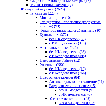
Скоростные поворотные камеры
(18)
Миниатюрные камеры
(2)
IP видеонаблюдение
(2625)
IP-камеры
(2234)
Миниатюрные
(10)
Стандартное исполнение (корпусные
камеры)
(99)
Фиксированные малогабаритные
(80)
Купольные
(372)
без ИК-подсветки
(59)
с ИК-подсветкой
(313)
Антивандальные
(524)
без ИК-подсветки
(36)
с ИК-подсветкой
(488)
Панорамные Fisheye
(12)
Уличные
(785)
без ИК-подсветки
(19)
с ИК-подсветкой
(766)
Поворотные камеры
(84)
Антивандальное исполнение
(11)
Внутреннее исполнение
(15)
без ИК-подсветки
(9)
с ИК-подсветкой
(6)
Уличное исполнение
(58)
без ИК-подсветки
(12)