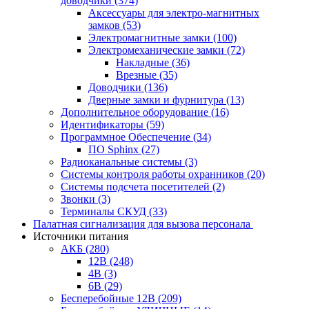
доводчики
(374)
Аксессуары для электро-магнитных
замков
(53)
Электромагнитные замки
(100)
Электромеханические замки
(72)
Накладные
(36)
Врезные
(35)
Доводчики
(136)
Дверные замки и фурнитура
(13)
Дополнительное оборудование
(16)
Идентификаторы
(59)
Программное Обеспечение
(34)
ПО Sphinx
(27)
Радиоканальные системы
(3)
Системы контроля работы охранников
(20)
Системы подсчета посетителей
(2)
Звонки
(3)
Терминалы СКУД
(33)
Палатная сигнализация для вызова персонала
Источники питания
АКБ
(280)
12В
(248)
4В
(3)
6В
(29)
Бесперебойные 12В
(209)