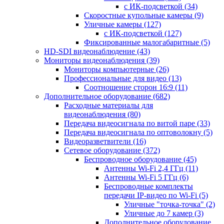
с ИК-подсветкой
(34)
Скоростные купольные камеры
(9)
Уличные камеры
(127)
с ИК-подсветкой
(127)
Фиксированные малогабаритные
(5)
HD-SDI видеонаблюдение
(43)
Мониторы видеонаблюдения
(39)
Мониторы компьютерные
(26)
Профессиональные для видео
(13)
Соотношение сторон 16:9
(11)
Дополнительное оборудование
(682)
Расходные материалы для
видеонаблюдения
(80)
Передача видеосигнала по витой паре
(33)
Передача видеосигнала по оптоволокну
(5)
Видеоразветвители
(16)
Сетевое оборудование
(372)
Беспроводное оборудование
(45)
Антенны Wi-Fi 2,4 ГГц
(11)
Антенны Wi-Fi 5 ГГц
(6)
Беспроводные комплекты
передачи IP-видео по Wi-Fi
(5)
Уличные "точка-точка"
(2)
Уличные до 7 камер
(3)
Дополнительное оборудование