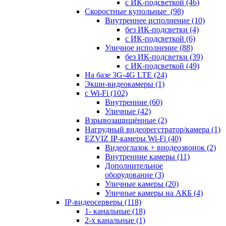
с ИК-подсветкой
(46)
Скоростные купольные
(98)
Внутреннее исполнение
(10)
без ИК-подсветки
(4)
с ИК-подсветкой
(6)
Уличное исполнение
(88)
без ИК-подсветки
(39)
с ИК-подсветкой
(49)
На базе 3G-4G LTE
(24)
Экшн-видеокамеры
(1)
с Wi-Fi
(102)
Внутренние
(60)
Уличные
(42)
Взрывозащищённые
(2)
Нагрудный видеорегстратор/камера
(1)
EZVIZ IP-камеры Wi-Fi
(40)
Видеоглазок + виодеозвонок
(2)
Внутренние камеры
(11)
Дополнительное
оборудование
(3)
Уличные камеры
(20)
Уличные камеры на АКБ
(4)
IP-видеосерверы
(118)
1- канальные
(18)
2-х канальные
(1)