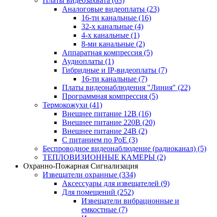
Платы видеозахвата
(63)
Аналоговые видеоплаты
(23)
16-ти канальные
(16)
32-х канальные
(4)
4-х канальные
(1)
8-ми канальные
(2)
Аппаратная компрессия
(5)
Аудиоплаты
(1)
Гибридные и IP-видеоплаты
(7)
16-ти канальные
(7)
Платы видеонаблюдения "Линия"
(22)
Программная компрессия
(5)
Термокожухи
(41)
Внешнее питание 12В
(16)
Внешнее питание 220В
(20)
Внешнее питание 24В
(2)
С питанием по PoE
(3)
Беспроводное видеонаблюдение (радиоканал)
(5)
ТЕПЛОВИЗИОННЫЕ КАМЕРЫ
(2)
Охранно-Пожарная Сигнализация
Извещатели охранные
(334)
Аксессуары для извещателей
(9)
Для помещений
(252)
Извещатели вибрационные и
емкостные
(7)