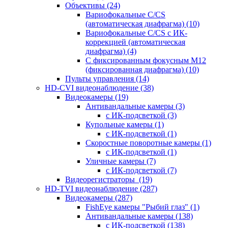
Объективы
(24)
Вариофокальные C/CS
(автоматическая диафрагма)
(10)
Вариофокальные C/CS с ИК-
коррекцией (автоматическая
диафрагма)
(4)
С фиксированным фокусным М12
(фиксированная диафрагма)
(10)
Пульты управления
(14)
HD-CVI видеонаблюдение
(38)
Видеокамеры
(19)
Антивандальные камеры
(3)
с ИК-подсветкой
(3)
Купольные камеры
(1)
с ИК-подсветкой
(1)
Скоростные поворотные камеры
(1)
с ИК-подсветкой
(1)
Уличные камеры
(7)
с ИК-подсветкой
(7)
Видеорегистраторы
(19)
HD-TVI видеонаблюдение
(287)
Видеокамеры
(287)
FishEye камеры "Рыбий глаз"
(1)
Антивандальные камеры
(138)
с ИК-подсветкой
(138)