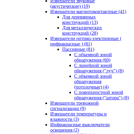
Извещатели звуковые
(акустические)
(19)
Извещатели магнитоконтактные
(41)
Для деревянных
конструкций
(13)
Для металлических
конструкций
(28)
Извещатели оптико-электронные (
инфракрасные )
(81)
Пассивные
(81)
С объемной зоной
обнаружения
(60)
С линейной зоной
обнаружения ("луч")
(8)
С объемной зоной
обнаружения
(потолочные)
(4)
С поверхностной зоной
обнаружения ("штора")
(8)
Извещатели тревожной
сигнализации
(9)
Извещатели температуры и
влажности
(3)
Инфракрасные выключатели
освещения
(2)