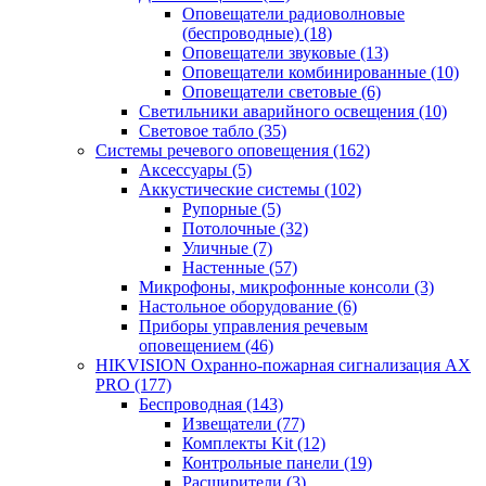
Оповещатели радиоволновые
(беспроводные)
(18)
Оповещатели звуковые
(13)
Оповещатели комбинированные
(10)
Оповещатели световые
(6)
Светильники аварийного освещения
(10)
Световое табло
(35)
Системы речевого оповещения
(162)
Аксессуары
(5)
Аккустические системы
(102)
Рупорные
(5)
Потолочные
(32)
Уличные
(7)
Настенные
(57)
Микрофоны, микрофонные консоли
(3)
Настольное оборудование
(6)
Приборы управления речевым
оповещением
(46)
HIKVISION Охранно-пожарная сигнализация AX
PRO
(177)
Беспроводная
(143)
Извещатели
(77)
Комплекты Kit
(12)
Контрольные панели
(19)
Расширители
(3)