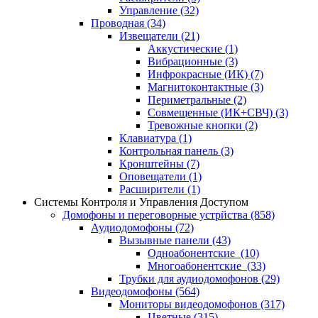
Управление
(32)
Проводная
(34)
Извещатели
(21)
Аккустические
(1)
Вибрационные
(3)
Инфрокрасные (ИК)
(7)
Магнитоконтактные
(3)
Периметральные
(2)
Совмещенные (ИК+СВЧ)
(3)
Тревожные кнопки
(2)
Клавиатура
(1)
Контрольная панель
(3)
Кронштейны
(7)
Оповещатели
(1)
Расширители
(1)
Системы Контроля и Управления Доступом
Домофоны и переговорные устрйства
(858)
Аудиодомофоны
(72)
Вызывные панели
(43)
Одноабонентские
(10)
Многоабонентские
(33)
Трубки для аудиодомофонов
(29)
Видеодомофоны
(564)
Мониторы видеодомофонов
(317)
Цветные
(315)