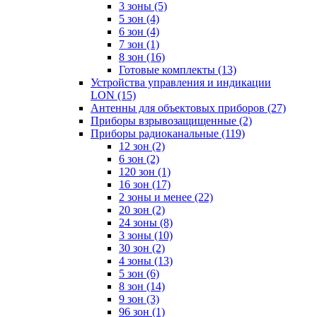
3 зоны
(5)
5 зон
(4)
6 зон
(4)
7 зон
(1)
8 зон
(16)
Готовые комплекты
(13)
Устройства управления и индикации
LON
(15)
Антенны для объектовых приборов
(27)
Приборы взрывозащищенные
(2)
Приборы радиоканальные
(119)
12 зон
(2)
6 зон
(2)
120 зон
(1)
16 зон
(17)
2 зоны и менее
(22)
20 зон
(2)
24 зоны
(8)
3 зоны
(10)
30 зон
(2)
4 зоны
(13)
5 зон
(6)
8 зон
(14)
9 зон
(3)
96 зон
(1)