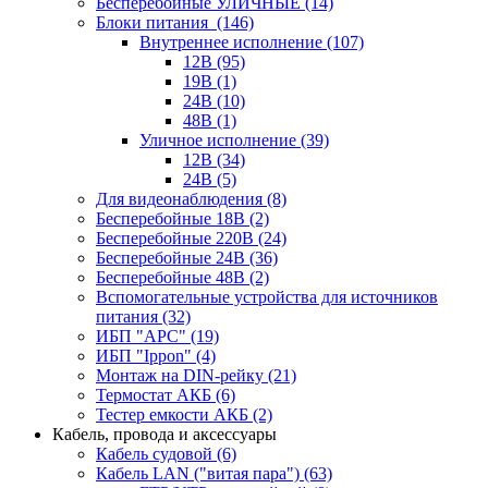
Бесперебойные УЛИЧНЫЕ
(14)
Блоки питания
(146)
Внутреннее исполнение
(107)
12В
(95)
19В
(1)
24В
(10)
48В
(1)
Уличное исполнение
(39)
12В
(34)
24В
(5)
Для видеонаблюдения
(8)
Бесперебойные 18В
(2)
Бесперебойные 220В
(24)
Бесперебойные 24В
(36)
Бесперебойные 48В
(2)
Вспомогательные устройства для источников
питания
(32)
ИБП "APC"
(19)
ИБП "Ippon"
(4)
Монтаж на DIN-рейку
(21)
Термостат АКБ
(6)
Тестер емкости АКБ
(2)
Кабель, провода и аксессуары
Кабель судовой
(6)
Кабель LAN ("витая пара")
(63)