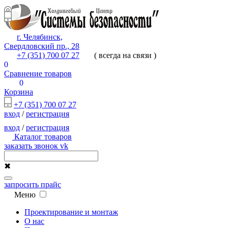
г. Челябинск,
Свердловский пр., 28
+7 (351) 700 07 27
( всегда на связи )
0
Сравнение товаров
0
Корзина
+7 (351) 700 07 27
вход
/
регистрация
вход
/
регистрация
Каталог товаров
заказать звонок
vk
✖
запросить прайс
Меню
Проектирование и монтаж
О нас