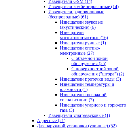
Извещатели GSM
(14)
Извещатели комбинированные
(14)
Извещатели радиоволновые
(беспроводные)
(61)
Извещатели звуковые
(акустические)
(6)
Извещатели
магнитоконтактные
(16)
Извещатели ручные
(1)
Извещатели оптико-
электронные
(27)
С объемной зоной
обнаружения
(25)
С поверхностной зоной
обнаружения ("штора")
(2)
Извещатели протечки воды
(3)
Извещатели температуры и
влажности
(1)
Извещатели тревожной
сигнализации
(3)
Извещатели угарного и горючего
газа
(3)
Извещатели ультразвуковые
(1)
Адресные
(21)
Для наружной установки (уличные)
(52)