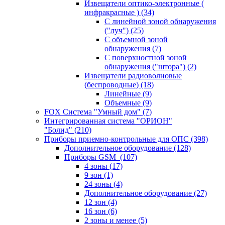
Извещатели оптико-электронные (
инфракрасные )
(34)
С линейной зоной обнаружения
("луч")
(25)
С объемной зоной
обнаружения
(7)
С поверхностной зоной
обнаружения ("штора")
(2)
Извещатели радиоволновые
(беспроводные)
(18)
Линейные
(9)
Объемные
(9)
FOX Система "Умный дом"
(7)
Интегрированная система "ОРИОН"
"Болид"
(210)
Приборы приемно-контрольные для ОПС
(398)
Дополнительное оборудование
(128)
Приборы GSM
(107)
4 зоны
(17)
9 зон
(1)
24 зоны
(4)
Дополнительное оборудование
(27)
12 зон
(4)
16 зон
(6)
2 зоны и менее
(5)