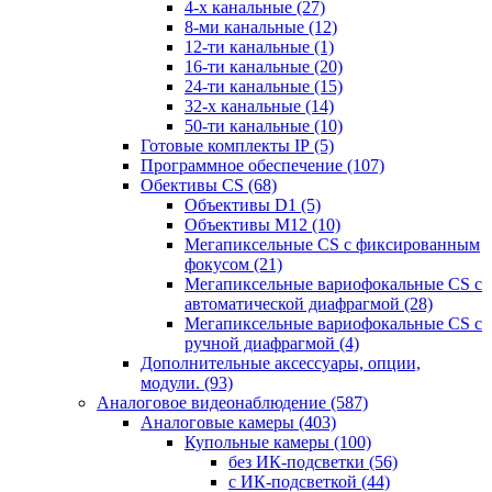
4-х канальные
(27)
8-ми канальные
(12)
12-ти канальные
(1)
16-ти канальные
(20)
24-ти канальные
(15)
32-х канальные
(14)
50-ти канальные
(10)
Готовые комплекты IP
(5)
Программное обеспечение
(107)
Обективы CS
(68)
Объективы D1
(5)
Объективы M12
(10)
Мегапиксельные CS c фиксированным
фокусом
(21)
Мегапиксельные вариофокальные CS c
автоматической диафрагмой
(28)
Мегапиксельные вариофокальные CS c
ручной диафрагмой
(4)
Дополнительные аксессуары, опции,
модули.
(93)
Аналоговое видеонаблюдение
(587)
Аналоговые камеры
(403)
Купольные камеры
(100)
без ИК-подсветки
(56)
с ИК-подсветкой
(44)