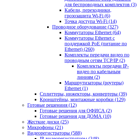
для беспроводных комплектов
(3)
Кабели, переходники,
грозозащита Wi-Fi
(6)
Точка доступа Wi-Fi
(14)
Проводное оборудование
(327)
Коммутаторы Ethernet
(64)
Коммутаторы Ethernet с
поддержкой PoE (питание по
Ethernet)
(260)
Комплекты передачи видео по
проводным сетям TCP/IP
(2)
Комплекты передачи IP-
видео по кабельным
линиям
(2)
Маршрутизаторы (роутеры)
Ethernet
(1)
Сплиттеры, инжекторы, конвертеры
(39)
Кронштейны, монтажные коробки
(129)
Готовые решениия
(12)
Готовые решения для ОФИСА
(2)
Готовые решения для ДОМА
(10)
Жесткие диски
(25)
Микрофоны
(21)
Видеорегистраторы
(588)
IP-видеорегистраторы
(348)