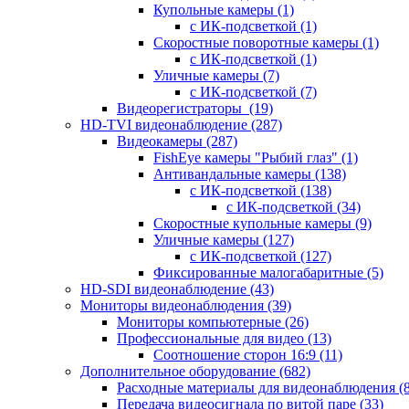
Купольные камеры
(1)
с ИК-подсветкой
(1)
Скоростные поворотные камеры
(1)
с ИК-подсветкой
(1)
Уличные камеры
(7)
с ИК-подсветкой
(7)
Видеорегистраторы
(19)
HD-TVI видеонаблюдение
(287)
Видеокамеры
(287)
FishEye камеры "Рыбий глаз"
(1)
Антивандальные камеры
(138)
с ИК-подсветкой
(138)
с ИК-подсветкой
(34)
Скоростные купольные камеры
(9)
Уличные камеры
(127)
с ИК-подсветкой
(127)
Фиксированные малогабаритные
(5)
HD-SDI видеонаблюдение
(43)
Мониторы видеонаблюдения
(39)
Мониторы компьютерные
(26)
Профессиональные для видео
(13)
Соотношение сторон 16:9
(11)
Дополнительное оборудование
(682)
Расходные материалы для видеонаблюдения
(
Передача видеосигнала по витой паре
(33)