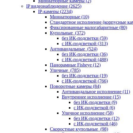
Миниатюрные камеры
(2)
IP видеонаблюдение
(2625)
IP-камеры
(2234)
Миниатюрные
(10)
Стандартное исполнение (корпусные к
Фиксированные малогабаритные
(80)
Купольные
(372)
без ИК-подсветки
(59)
с ИК-подсветкой
(313)
Антивандальные
(524)
без ИК-подсветки
(36)
с ИК-подсветкой
(488)
Панорамные Fisheye
(12)
Уличные
(785)
без ИК-подсветки
(19)
с ИК-подсветкой
(766)
Поворотные камеры
(84)
Антивандальное исполнение
(11)
Внутреннее исполнение
(15)
без ИК-подсветки
(9)
с ИК-подсветкой
(6)
Уличное исполнение
(58)
без ИК-подсветки
(12)
с ИК-подсветкой
(46)
Скоростные купольные
(98)