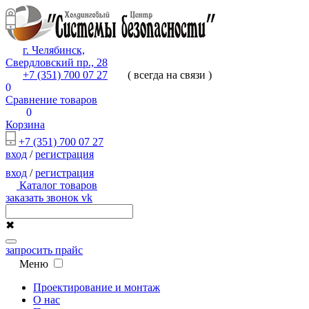
г. Челябинск,
Свердловский пр., 28
+7 (351) 700 07 27
( всегда на связи )
0
Сравнение товаров
0
Корзина
+7 (351) 700 07 27
вход
/
регистрация
вход
/
регистрация
Каталог товаров
заказать звонок
vk
✖
запросить прайс
Меню
Проектирование и монтаж
О нас