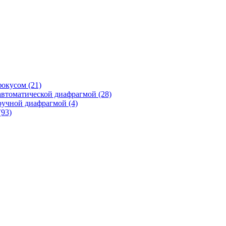
фокусом
(21)
автоматической диафрагмой
(28)
ручной диафрагмой
(4)
(93)