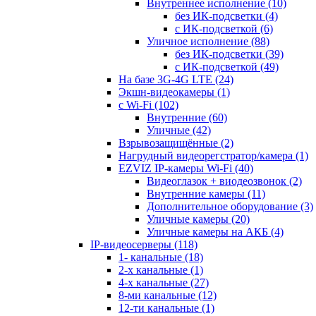
Внутреннее исполнение
(10)
без ИК-подсветки
(4)
с ИК-подсветкой
(6)
Уличное исполнение
(88)
без ИК-подсветки
(39)
с ИК-подсветкой
(49)
На базе 3G-4G LTE
(24)
Экшн-видеокамеры
(1)
с Wi-Fi
(102)
Внутренние
(60)
Уличные
(42)
Взрывозащищённые
(2)
Нагрудный видеорегстратор/камера
(1)
EZVIZ IP-камеры Wi-Fi
(40)
Видеоглазок + виодеозвонок
(2)
Внутренние камеры
(11)
Дополнительное оборудование
(3)
Уличные камеры
(20)
Уличные камеры на АКБ
(4)
IP-видеосерверы
(118)
1- канальные
(18)
2-х канальные
(1)
4-х канальные
(27)
8-ми канальные
(12)
12-ти канальные
(1)