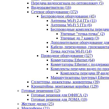
Передача видеосигнала по оптоволокну
(5)
Видеоразветвители
(16)
Сетевое оборудование
(372)
Беспроводное оборудование
(45)
Антенны Wi-Fi 2,4 ГГц
(11)
Антенны Wi-Fi 5 ГГц
(6)
Беспроводные комплекты передачи
Уличные "точка-точка"
(2)
Уличные до 7 камер
(3)
Дополнительное оборудование дл
Кабели, переходники, грозозащита
Точка доступа Wi-Fi
(14)
Проводное оборудование
(327)
Коммутаторы Ethernet
(64)
Коммутаторы Ethernet с поддержко
Комплекты передачи видео по пр
Комплекты передачи IP-вид
Маршрутизаторы (роутеры) Ethern
Сплиттеры, инжекторы, конвертеры
(39)
Кронштейны, монтажные коробки
(129)
Готовые решениия
(12)
Готовые решения для ОФИСА
(2)
Готовые решения для ДОМА
(10)
Жесткие диски
(25)
Микрофоны
(21)