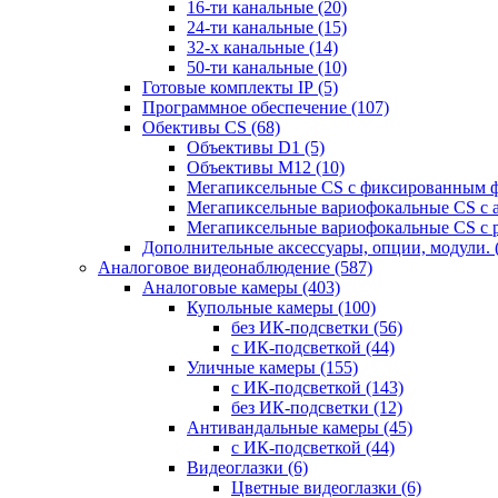
16-ти канальные
(20)
24-ти канальные
(15)
32-х канальные
(14)
50-ти канальные
(10)
Готовые комплекты IP
(5)
Программное обеспечение
(107)
Обективы CS
(68)
Объективы D1
(5)
Объективы M12
(10)
Мегапиксельные CS c фиксированным 
Мегапиксельные вариофокальные CS c 
Мегапиксельные вариофокальные CS c 
Дополнительные аксессуары, опции, модули.
Аналоговое видеонаблюдение
(587)
Аналоговые камеры
(403)
Купольные камеры
(100)
без ИК-подсветки
(56)
с ИК-подсветкой
(44)
Уличные камеры
(155)
с ИК-подсветкой
(143)
без ИК-подсветки
(12)
Антивандальные камеры
(45)
с ИК-подсветкой
(44)
Видеоглазки
(6)
Цветные видеоглазки
(6)