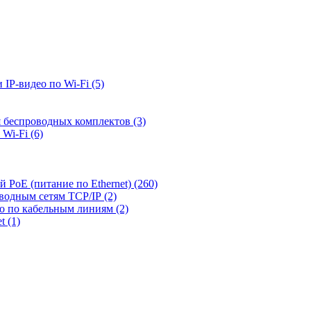
 IP-видео по Wi-Fi
(5)
я беспроводных комплектов
(3)
 Wi-Fi
(6)
й PoE (питание по Ethernet)
(260)
оводным сетям TCP/IP
(2)
ео по кабельным линиям
(2)
et
(1)