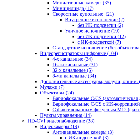
Миниатюрные камеры
(35)
Миницилиндр
(17)
Скоростные купольные
(21)
Внутреннее исполнение
(2)
без ИК-подсветки
(2)
Уличное исполнение
(19)
без ИК-подсветки
(12)
с ИК-подсветкой
(7)
Стандартное исполнение (без объектива
Видеорегистраторы цифровые
(104)
4-х канальные
(34)
16-ти канальные
(31)
32-х канальные
(5)
8-ми канальные
(34)
Дополнительные аксессуары, модули, опции.
Муляжи
(7)
Объективы
(24)
Вариофокальные C/CS (автоматическая
Вариофокальные C/CS с ИК-коррекцией 
С фиксированным фокусным М12 (фикс
Пульты управления
(14)
HD-CVI видеонаблюдение
(38)
Видеокамеры
(19)
Антивандальные камеры
(3)
с ИК-подсветкой
(3)