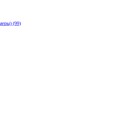
амеры)
(99)