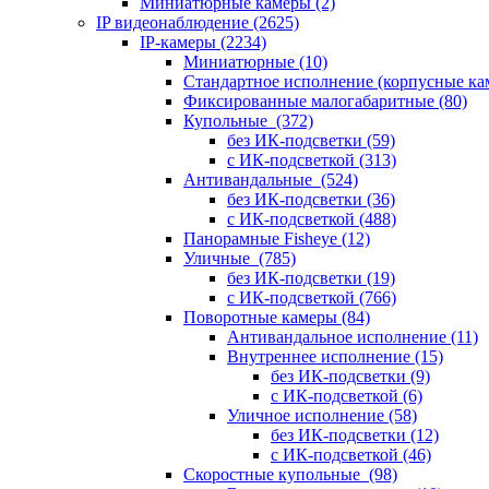
Миниатюрные камеры
(2)
IP видеонаблюдение
(2625)
IP-камеры
(2234)
Миниатюрные
(10)
Стандартное исполнение (корпусные к
Фиксированные малогабаритные
(80)
Купольные
(372)
без ИК-подсветки
(59)
с ИК-подсветкой
(313)
Антивандальные
(524)
без ИК-подсветки
(36)
с ИК-подсветкой
(488)
Панорамные Fisheye
(12)
Уличные
(785)
без ИК-подсветки
(19)
с ИК-подсветкой
(766)
Поворотные камеры
(84)
Антивандальное исполнение
(11)
Внутреннее исполнение
(15)
без ИК-подсветки
(9)
с ИК-подсветкой
(6)
Уличное исполнение
(58)
без ИК-подсветки
(12)
с ИК-подсветкой
(46)
Скоростные купольные
(98)