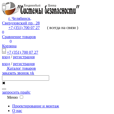
г. Челябинск,
Свердловский пр., 28
+7 (351) 700 07 27
( всегда на связи )
0
Сравнение товаров
0
Корзина
+7 (351) 700 07 27
вход
/
регистрация
вход
/
регистрация
Каталог товаров
заказать звонок
vk
✖
запросить прайс
Меню
Проектирование и монтаж
О нас