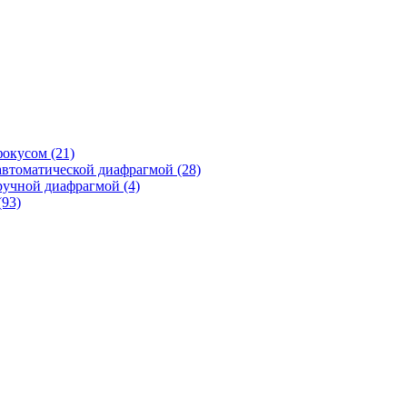
фокусом
(21)
автоматической диафрагмой
(28)
ручной диафрагмой
(4)
(93)