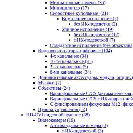
Миниатюрные камеры
(35)
Миницилиндр
(17)
Скоростные купольные
(21)
Внутреннее исполнение
(2)
без ИК-подсветки
(2)
Уличное исполнение
(19)
без ИК-подсветки
(12)
с ИК-подсветкой
(7)
Стандартное исполнение (без объектива
Видеорегистраторы цифровые
(104)
4-х канальные
(34)
16-ти канальные
(31)
32-х канальные
(5)
8-ми канальные
(34)
Дополнительные аксессуары, модули, опции.
Муляжи
(7)
Объективы
(24)
Вариофокальные C/CS (автоматическая
Вариофокальные C/CS с ИК-коррекцией 
С фиксированным фокусным М12 (фикс
Пульты управления
(14)
HD-CVI видеонаблюдение
(38)
Видеокамеры
(19)
Антивандальные камеры
(3)
с ИК-подсветкой
(3)