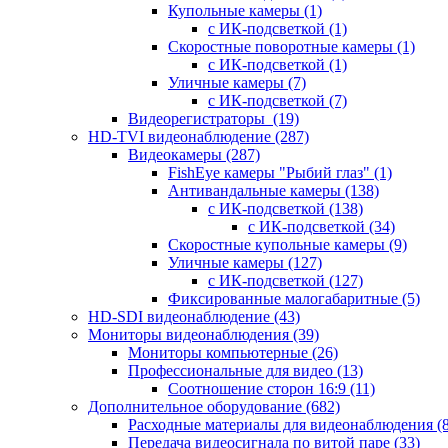
Купольные камеры
(1)
с ИК-подсветкой
(1)
Скоростные поворотные камеры
(1)
с ИК-подсветкой
(1)
Уличные камеры
(7)
с ИК-подсветкой
(7)
Видеорегистраторы
(19)
HD-TVI видеонаблюдение
(287)
Видеокамеры
(287)
FishEye камеры "Рыбий глаз"
(1)
Антивандальные камеры
(138)
с ИК-подсветкой
(138)
с ИК-подсветкой
(34)
Скоростные купольные камеры
(9)
Уличные камеры
(127)
с ИК-подсветкой
(127)
Фиксированные малогабаритные
(5)
HD-SDI видеонаблюдение
(43)
Мониторы видеонаблюдения
(39)
Мониторы компьютерные
(26)
Профессиональные для видео
(13)
Соотношение сторон 16:9
(11)
Дополнительное оборудование
(682)
Расходные материалы для видеонаблюдения
(
Передача видеосигнала по витой паре
(33)