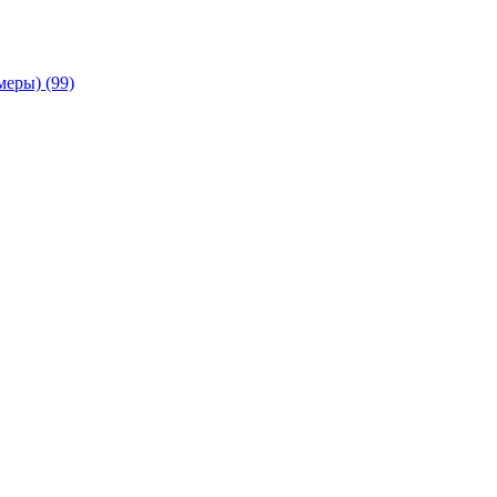
амеры)
(99)