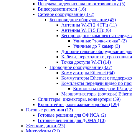
Передача видеосигнала по оптоволокну
(5)
Видеоразветвители
(16)
Сетевое оборудование
(372)
Беспроводное оборудование
(45)
Антенны Wi-Fi 2,4 ГГц
(11)
Антенны Wi-Fi 5 ГГц
(6)
Беспроводные комплекты передачи
Уличные "точка-точка"
(2)
Уличные до 7 камер
(3)
Дополнительное оборудование дл
Кабели, переходники, грозозащита
Точка доступа Wi-Fi
(14)
Проводное оборудование
(327)
Коммутаторы Ethernet
(64)
Коммутаторы Ethernet с поддержко
Комплекты передачи видео по пр
Комплекты передачи IP-вид
Маршрутизаторы (роутеры) Ethern
Сплиттеры, инжекторы, конвертеры
(39)
Кронштейны, монтажные коробки
(129)
Готовые решениия
(12)
Готовые решения для ОФИСА
(2)
Готовые решения для ДОМА
(10)
Жесткие диски
(25)
Микрофоны
(21)