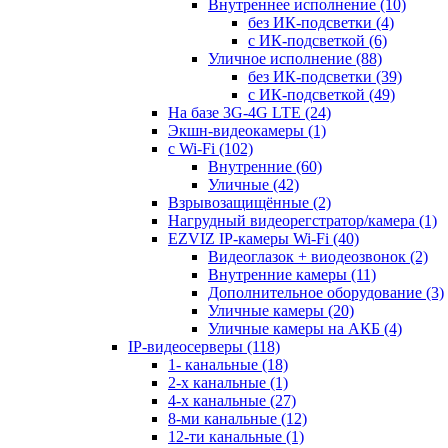
Внутреннее исполнение
(10)
без ИК-подсветки
(4)
с ИК-подсветкой
(6)
Уличное исполнение
(88)
без ИК-подсветки
(39)
с ИК-подсветкой
(49)
На базе 3G-4G LTE
(24)
Экшн-видеокамеры
(1)
с Wi-Fi
(102)
Внутренние
(60)
Уличные
(42)
Взрывозащищённые
(2)
Нагрудный видеорегстратор/камера
(1)
EZVIZ IP-камеры Wi-Fi
(40)
Видеоглазок + виодеозвонок
(2)
Внутренние камеры
(11)
Дополнительное оборудование
(3)
Уличные камеры
(20)
Уличные камеры на АКБ
(4)
IP-видеосерверы
(118)
1- канальные
(18)
2-х канальные
(1)
4-х канальные
(27)
8-ми канальные
(12)
12-ти канальные
(1)