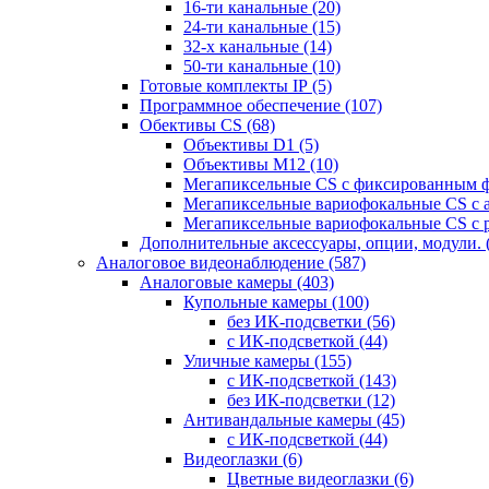
16-ти канальные
(20)
24-ти канальные
(15)
32-х канальные
(14)
50-ти канальные
(10)
Готовые комплекты IP
(5)
Программное обеспечение
(107)
Обективы CS
(68)
Объективы D1
(5)
Объективы M12
(10)
Мегапиксельные CS c фиксированным 
Мегапиксельные вариофокальные CS c 
Мегапиксельные вариофокальные CS c 
Дополнительные аксессуары, опции, модули.
Аналоговое видеонаблюдение
(587)
Аналоговые камеры
(403)
Купольные камеры
(100)
без ИК-подсветки
(56)
с ИК-подсветкой
(44)
Уличные камеры
(155)
с ИК-подсветкой
(143)
без ИК-подсветки
(12)
Антивандальные камеры
(45)
с ИК-подсветкой
(44)
Видеоглазки
(6)
Цветные видеоглазки
(6)