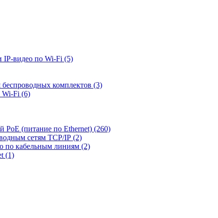
 IP-видео по Wi-Fi
(5)
я беспроводных комплектов
(3)
 Wi-Fi
(6)
й PoE (питание по Ethernet)
(260)
оводным сетям TCP/IP
(2)
ео по кабельным линиям
(2)
et
(1)