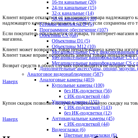
16-ти канальные
(20)
24-ти канальные
(15)
32-х канальные
(14)
Клиент вправе отказаться от заказанного товара надлежащего ка
50-ти канальные
(10)
надлежащего качества возможен в случае, если сохранены его 
Готовые комплекты IP
(5)
Программное обеспечение
(107)
Если покупатель отказывается от товара, то интернет-магазин 
Обективы CS
(68)
магазина.
Объективы D1
(5)
Объективы M12
(10)
Клиент может возвратить товар ненадлежащего качества изгот
Мегапиксельные CS c фиксированным 
Клиент также вправе потребовать замены товара ненадлежащег
Мегапиксельные вариофокальные CS c 
Мегапиксельные вариофокальные CS c 
Возврат средств в обоих случаях производится не позднее чем 
Дополнительные аксессуары, опции, модули.
Аналоговое видеонаблюдение
(587)
Аналоговые камеры
(403)
Наверх
Купольные камеры
(100)
без ИК-подсветки
(56)
с ИК-подсветкой
(44)
Уличные камеры
(155)
Купон скидок позволяет получить персональную скидку на това
с ИК-подсветкой
(143)
без ИК-подсветки
(12)
Антивандальные камеры
(45)
Наверх
с ИК-подсветкой
(44)
Видеоглазки
(6)
Цветные видеоглазки
(6)