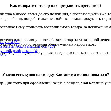
Как возвратить товар или предъявить претензию?
чества в любое время до его получения, а после получения - в те
товарный вид, потребительские свойства, а также документ, под
возвращает ему стоимость возвращаемого товара, за исключением
овителю или продавцу и потребовать возврата уплаченной денеж
фокусом
(21)
о качества либо устранения обнаруженных недостатков.
автоматической диафрагмой
(28)
ручной диафрагмой
(4)
через 10 дней с даты получения продавцом письменного заявления
(93)
У меня есть купон на скидку. Как мне им воспользоваться?
р. Для этого при оформлении заказа в разделе
Моя корзина
ука