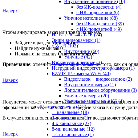
Внутреннее исполнение
(10)
без ИК-подсветки
(4)
Наверх
с ИК-подсветкой
(6)
Уличное исполнение
(88)
без ИК-подсветки
(39)
с ИК-подсветкой
(49)
Чтобы аннулировать заказ или товар из заказа:
На базе 3G-4G LTE
(24)
Экшн-видеокамеры
(1)
Зайдите в раздел
Мои заказы
;
с Wi-Fi
(102)
Найдите нужный заказ;
Внутренние
(60)
Нажмите на ссылку
Отменить заказ
.
Уличные
(42)
Взрывозащищённые
(2)
Примечание
: отменить заказ можно только до того, как он опла
Нагрудный видеорегстратор/камера
(1)
EZVIZ IP-камеры Wi-Fi
(40)
Видеоглазок + виодеозвонок
(2)
Наверх
Внутренние камеры
(11)
Дополнительное оборудование
(3)
Уличные камеры
(20)
Уличные камеры на АКБ
(4)
Покупатель может отследить состояние заказа непосредственно
IP-видеосерверы
(118)
оформлении заказа, его оплате и передаче заказа в службу доста
1- канальные
(18)
В случае возникновения вопросов клиент всегда может обратит
2-х канальные
(1)
4-х канальные
(27)
8-ми канальные
(12)
Наверх
12-ти канальные
(1)