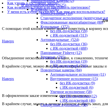
Миниатюрные камеры
(2)
Как узнать о состоянии заказа?
IP видеонаблюдение
(2625)
Как возвратить товар или предъявить претензию?
IP-камеры
(2234)
У меня есть купон на скидку. Как мне им воспользоваться?
Миниатюрные
(10)
Стандартное исполнение (корпусные к
Для
Фиксированные малогабаритные
(80)
Купольные
(372)
С помощью этой кнопки клиент может поместить в корзину все
без ИК-подсветки
(59)
с ИК-подсветкой
(313)
Антивандальные
(524)
Наверх
без ИК-подсветки
(36)
с ИК-подсветкой
(488)
Панорамные Fisheye
(12)
Уличные
(785)
Объединение нескольких заказов в один, к сожалению, технич
без ИК-подсветки
(19)
с ИК-подсветкой
(766)
В крайнем случае, можно аннулировать оформленные заказы и
Поворотные камеры
(84)
Антивандальное исполнение
(11)
Наверх
Внутреннее исполнение
(15)
без ИК-подсветки
(9)
с ИК-подсветкой
(6)
Уличное исполнение
(58)
В оформленном заказе изменение адреса невозможно.
без ИК-подсветки
(12)
с ИК-подсветкой
(46)
В крайнем случае, можно в личном кабинете выбрать заказ, для
Скоростные купольные
(98)