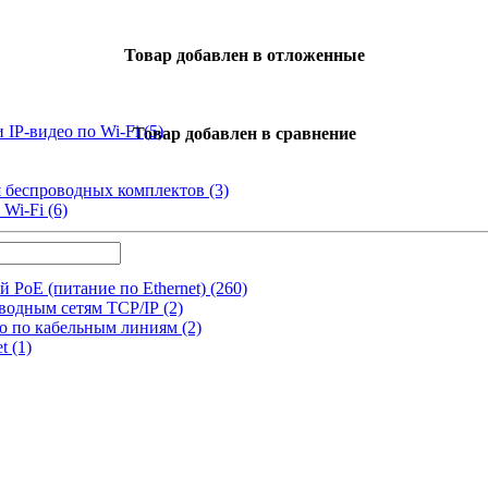
Товар добавлен в отложенные
 IP-видео по Wi-Fi
(5)
Товар добавлен в сравнение
я беспроводных комплектов
(3)
 Wi-Fi
(6)
й PoE (питание по Ethernet)
(260)
оводным сетям TCP/IP
(2)
ео по кабельным линиям
(2)
et
(1)