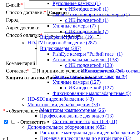
Купольные камеры
(1)
E-mail:
*
с ИК-подсветкой
(1)
Способ доставки:
*
Скоростные поворотные камеры
(1)
Город
с ИК-подсветкой
(1)
Уличные камеры
(7)
Адрес доставки
с ИК-подсветкой
(7)
Способ оплаты:
*
Видеорегистраторы
(19)
HD-TVI видеонаблюдение
(287)
Видеокамеры
(287)
FishEye камеры "Рыбий глаз"
(1)
Антивандальные камеры
(138)
Комментарий
с ИК-подсветкой
(138)
Согласие:
*
Я принимаю условия
Пользовательского согла
с ИК-подсветкой
(34)
Скоростные купольные камеры
(9)
Защита от автоматического заполнения
Уличные камеры
(127)
с ИК-подсветкой
(127)
Фиксированные малогабаритные
(5)
HD-SDI видеонаблюдение
(43)
Мониторы видеонаблюдения
(39)
Мониторы компьютерные
(26)
*
- обязательные поля
Профессиональные для видео
(13)
Соотношение сторон 16:9
(11)
- Оповестить
Дополнительное оборудование
(682)
Расходные материалы для видеонаблюдения
(
Передача видеосигнала по витой паре
(33)
x
1