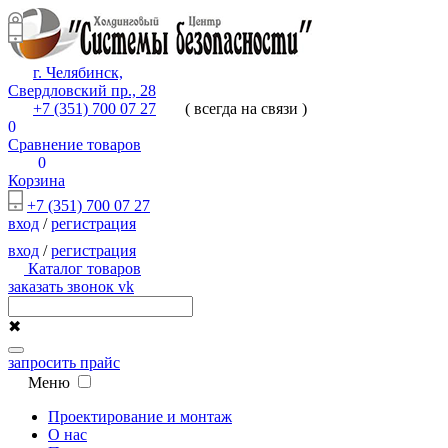
г. Челябинск,
Свердловский пр., 28
+7 (351) 700 07 27
( всегда на связи )
0
Сравнение товаров
0
Корзина
+7 (351) 700 07 27
вход
/
регистрация
вход
/
регистрация
Каталог товаров
заказать звонок
vk
✖
запросить прайс
Меню
Проектирование и монтаж
О нас