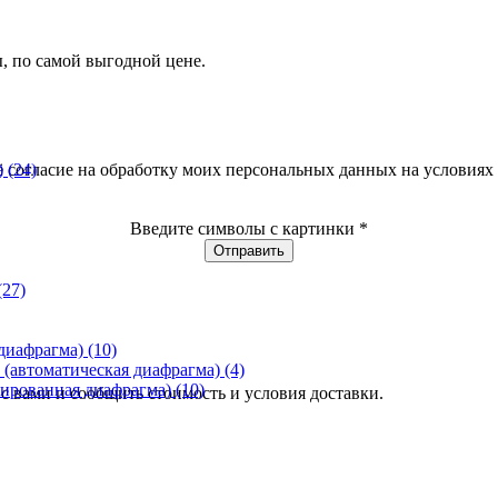
, по самой выгодной цене.
ё согласие на обработку моих персональных данных на условиях
)
(24)
Введите символы с картинки
*
(27)
 диафрагма)
(10)
(автоматическая диафрагма)
(4)
ированная диафрагма)
(10)
с вами и сообщить стоимость и условия доставки.