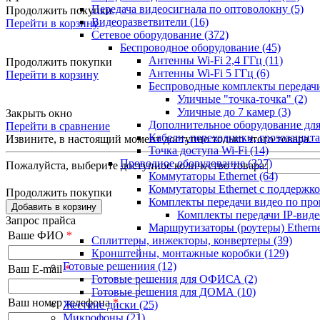
Передача видеосигнала по оптоволокну
(5)
Продолжить покупки
Видеоразветвители
(16)
Перейти в корзину
Сетевое оборудование
(372)
Беспроводное оборудование
(45)
Антенны Wi-Fi 2,4 ГГц
(11)
Продолжить покупки
Антенны Wi-Fi 5 ГГц
(6)
Перейти в корзину
Беспроводные комплекты передачи
Уличные "точка-точка"
(2)
Уличные до 7 камер
(3)
Закрыть окно
Дополнительное оборудование дл
Перейти в сравнение
Кабели, переходники, грозозащита
Извините, в настоящий момент доступно только
этого товара.
Точка доступа Wi-Fi
(14)
Проводное оборудование
(327)
Пожалуйста, выберите доступное количество товара:
Коммутаторы Ethernet
(64)
Коммутаторы Ethernet с поддержко
Продолжить покупки
Комплекты передачи видео по пр
Добавить в корзину
Комплекты передачи IP-вид
Запрос прайса
Маршрутизаторы (роутеры) Ethern
Ваше ФИО
*
Сплиттеры, инжекторы, конвертеры
(39)
Кронштейны, монтажные коробки
(129)
Готовые решениия
(12)
Ваш E-mail
*
Готовые решения для ОФИСА
(2)
Готовые решения для ДОМА
(10)
Ваш номер телефона
*
Жесткие диски
(25)
Микрофоны
(21)