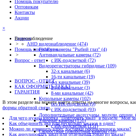
Помощь покупателю
Оптовикам
Контакты
Акции
×
Видеонаблюдение
Главная
>
AHD видеонаблюдение
(474)
Помощь покупателю
FishEye камеры "Рыбий глаз"
(4)
>
Антивандальные камеры
(72)
Вопрос - ответ
с ИК-подсветкой
(72)
Видеорегистраторы гибридные
(109)
32-х канальные
(6)
16-ти канальные
(19)
ВОПРОС - ОТВЕТ
4-х канальные
(39)
КАК ОФОРМИТЬ ЗАКАЗ
24-х канальные
(3)
ГАРАНТИЯ
8-ми канальные
(42)
Купольные камеры
(102)
В этом разделе вы можете найти ответы на многие вопросы, к
без ИК-подсветки
(9)
формы обратной связи
.
с ИК-подсветкой
(93)
Дополнительные аксессуары, модули, опции.
Для чего нужна кнопка "Повторить заказ" в разделе "Мои з
Уличные камеры
(151)
Как объединить два или несколько заказов в один?
с ИК-подсветкой
(151)
Можно ли изменить адрес доставки оформленного заказа?
Скоростные поворотные камеры
(18)
Как аннулировать заказ или отдельный товар из заказа?