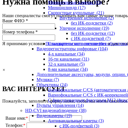
Нужна помощь в выборе?
Миниатюрные камеры
(35)
Миницилиндр
(17)
Скоростные купольные
(21)
Наши специалисты смогут подобрать вам самые лучшие товары
Внутреннее исполнение
(2)
Ваше ФИО
*
без ИК-подсветки
(2)
Уличное исполнение
(19)
Номер телефона
*
без ИК-подсветки
(12)
с ИК-подсветкой
(7)
Я принимаю условия
Пользовательского соглашения
и даю сво
Стандартное исполнение (без объектива
Видеорегистраторы цифровые
(104)
4-х канальные
(34)
16-ти канальные
(31)
32-х канальные
(5)
8-ми канальные
(34)
×
Дополнительные аксессуары, модули, опции.
Муляжи
(7)
Объективы
(24)
ВАС ИНТЕРЕСУЕТ
Вариофокальные C/CS (автоматическая
Вариофокальные C/CS с ИК-коррекцией 
С фиксированным фокусным М12 (фикс
Пожалуйста, заполните форму ниже, чтобы мы могли связаться 
Пульты управления
(14)
HD-CVI видеонаблюдение
(38)
Видеокамеры
(19)
Ваше имя:
*
Антивандальные камеры
(3)
Телефон:
*
с ИК-подсветкой
(3)