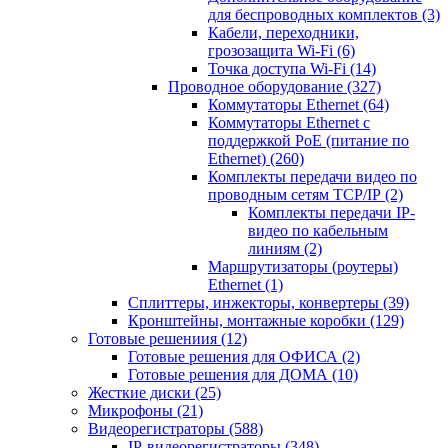
для беспроводных комплектов
(3)
Кабели, переходники,
грозозащита Wi-Fi
(6)
Точка доступа Wi-Fi
(14)
Проводное оборудование
(327)
Коммутаторы Ethernet
(64)
Коммутаторы Ethernet с
поддержкой PoE (питание по
Ethernet)
(260)
Комплекты передачи видео по
проводным сетям TCP/IP
(2)
Комплекты передачи IP-
видео по кабельным
линиям
(2)
Маршрутизаторы (роутеры)
Ethernet
(1)
Сплиттеры, инжекторы, конвертеры
(39)
Кронштейны, монтажные коробки
(129)
Готовые решениия
(12)
Готовые решения для ОФИСА
(2)
Готовые решения для ДОМА
(10)
Жесткие диски
(25)
Микрофоны
(21)
Видеорегистраторы
(588)
IP-видеорегистраторы
(348)