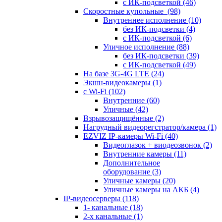
с ИК-подсветкой
(46)
Скоростные купольные
(98)
Внутреннее исполнение
(10)
без ИК-подсветки
(4)
с ИК-подсветкой
(6)
Уличное исполнение
(88)
без ИК-подсветки
(39)
с ИК-подсветкой
(49)
На базе 3G-4G LTE
(24)
Экшн-видеокамеры
(1)
с Wi-Fi
(102)
Внутренние
(60)
Уличные
(42)
Взрывозащищённые
(2)
Нагрудный видеорегстратор/камера
(1)
EZVIZ IP-камеры Wi-Fi
(40)
Видеоглазок + виодеозвонок
(2)
Внутренние камеры
(11)
Дополнительное
оборудование
(3)
Уличные камеры
(20)
Уличные камеры на АКБ
(4)
IP-видеосерверы
(118)
1- канальные
(18)
2-х канальные
(1)