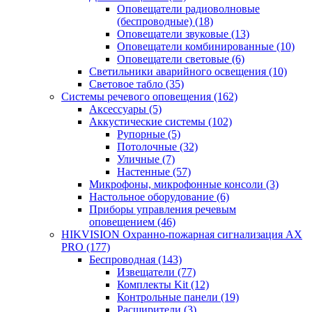
Оповещатели радиоволновые
(беспроводные)
(18)
Оповещатели звуковые
(13)
Оповещатели комбинированные
(10)
Оповещатели световые
(6)
Светильники аварийного освещения
(10)
Световое табло
(35)
Системы речевого оповещения
(162)
Аксессуары
(5)
Аккустические системы
(102)
Рупорные
(5)
Потолочные
(32)
Уличные
(7)
Настенные
(57)
Микрофоны, микрофонные консоли
(3)
Настольное оборудование
(6)
Приборы управления речевым
оповещением
(46)
HIKVISION Охранно-пожарная сигнализация AX
PRO
(177)
Беспроводная
(143)
Извещатели
(77)
Комплекты Kit
(12)
Контрольные панели
(19)
Расширители
(3)