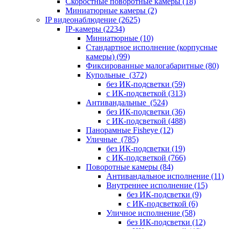
Скоростные поворотные камеры
(18)
Миниатюрные камеры
(2)
IP видеонаблюдение
(2625)
IP-камеры
(2234)
Миниатюрные
(10)
Стандартное исполнение (корпусные
камеры)
(99)
Фиксированные малогабаритные
(80)
Купольные
(372)
без ИК-подсветки
(59)
с ИК-подсветкой
(313)
Антивандальные
(524)
без ИК-подсветки
(36)
с ИК-подсветкой
(488)
Панорамные Fisheye
(12)
Уличные
(785)
без ИК-подсветки
(19)
с ИК-подсветкой
(766)
Поворотные камеры
(84)
Антивандальное исполнение
(11)
Внутреннее исполнение
(15)
без ИК-подсветки
(9)
с ИК-подсветкой
(6)
Уличное исполнение
(58)
без ИК-подсветки
(12)