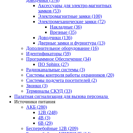
доводчики
(374)
Аксессуары для электро-магнитных
замков
(53)
Электромагнитные замки
(100)
Электромеханические замки
(72)
Накладные
(36)
Врезные
(35)
Доводчики
(136)
Дверные замки и фурнитура
(13)
Дополнительное оборудование
(16)
Идентификаторы
(59)
Программное Обеспечение
(34)
ПО Sphinx
(27)
Радиоканальные системы
(3)
Системы контроля работы охранников
(20)
Системы подсчета посетителей
(2)
Звонки
(3)
Терминалы СКУД
(33)
Палатная сигнализация для вызова персонала
Источники питания
АКБ
(280)
12В
(248)
4В
(3)
6В
(29)
Бесперебойные 12В
(209)