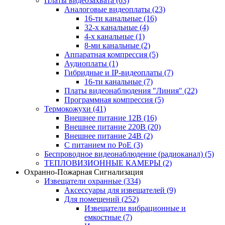
Платы видеозахвата
(63)
Аналоговые видеоплаты
(23)
16-ти канальные
(16)
32-х канальные
(4)
4-х канальные
(1)
8-ми канальные
(2)
Аппаратная компрессия
(5)
Аудиоплаты
(1)
Гибридные и IP-видеоплаты
(7)
16-ти канальные
(7)
Платы видеонаблюдения "Линия"
(22)
Программная компрессия
(5)
Термокожухи
(41)
Внешнее питание 12В
(16)
Внешнее питание 220В
(20)
Внешнее питание 24В
(2)
С питанием по PoE
(3)
Беспроводное видеонаблюдение (радиоканал)
(5)
ТЕПЛОВИЗИОННЫЕ КАМЕРЫ
(2)
Охранно-Пожарная Сигнализация
Извещатели охранные
(334)
Аксессуары для извещателей
(9)
Для помещений
(252)
Извещатели вибрационные и
емкостные
(7)