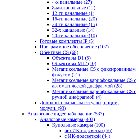
4-х канальные
(27)
8-ми канальные
(12)
12-ти канальные
(1)
16-ти канальные
(20)
24-ти канальные
(15)
32-х канальные
(14)
50-ти канальные
(10)
Готовые комплекты IP
(5)
Программное обеспечение
(107)
Обективы CS
(68)
Объективы D1
(5)
Объективы M12
(10)
Мегапиксельные CS c фиксированным
фокусом
(21)
Мегапиксельные вариофокальные CS c
автоматической диафрагмой
(28)
Мегапиксельные вариофокальные CS c
ручной диафрагмой
(4)
Дополнительные аксессуары, опции,
модули.
(93)
Аналоговое видеонаблюдение
(587)
Аналоговые камеры
(403)
Купольные камеры
(100)
без ИК-подсветки
(56)
с ИК-подсветкой
(44)