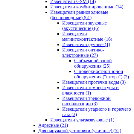
Извещатели GSM
(14)
Извещатели комбинированные
(14)
Извещатели радиоволновые
(беспроводные)
(61)
Извещатели звуковые
(акустические)
(6)
Извещатели
магнитоконтактные
(16)
Извещатели ручные
(1)
Извещатели оптико-
электронные
(27)
С объемной зоной
обнаружения
(25)
С поверхностной зоной
обнаружения ("штора")
(2)
Извещатели протечки воды
(3)
Извещатели температуры и
влажности
(1)
Извещатели тревожной
сигнализации
(3)
Извещатели угарного и горючего
газа
(3)
Извещатели ультразвуковые
(1)
Адресные
(21)
Для наружной установки (уличные)
(52)