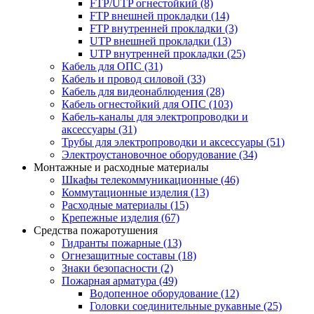
FTP/UTP огнестойкий
(8)
FTP внешней прокладки
(14)
FTP внутренней прокладки
(3)
UTP внешней прокладки
(13)
UTP внутренней прокладки
(25)
Кабель для ОПС
(31)
Кабель и провод силовой
(33)
Кабель для видеонаблюдения
(28)
Кабель огнестойкий для ОПС
(103)
Кабель-каналы для электропроводки и
аксессуары
(31)
Трубы для электропроводки и аксессуары
(51)
Электроустановочное оборудование
(34)
Монтажные и расходные материалы
Шкафы телекоммуникационные
(46)
Коммутационные изделия
(13)
Расходные материалы
(15)
Крепежные изделия
(67)
Средства пожаротушения
Гидранты пожарные
(13)
Огнезащитные составы
(18)
Знаки безопасности
(2)
Пожарная арматура
(49)
Водопенное оборудование
(12)
Головки соединительные рукавные
(25)