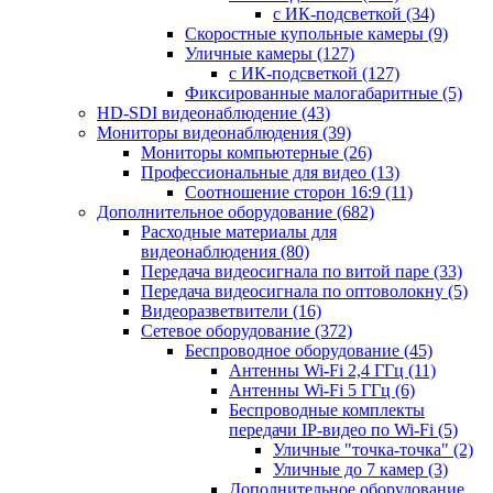
с ИК-подсветкой
(34)
Скоростные купольные камеры
(9)
Уличные камеры
(127)
с ИК-подсветкой
(127)
Фиксированные малогабаритные
(5)
HD-SDI видеонаблюдение
(43)
Мониторы видеонаблюдения
(39)
Мониторы компьютерные
(26)
Профессиональные для видео
(13)
Соотношение сторон 16:9
(11)
Дополнительное оборудование
(682)
Расходные материалы для
видеонаблюдения
(80)
Передача видеосигнала по витой паре
(33)
Передача видеосигнала по оптоволокну
(5)
Видеоразветвители
(16)
Сетевое оборудование
(372)
Беспроводное оборудование
(45)
Антенны Wi-Fi 2,4 ГГц
(11)
Антенны Wi-Fi 5 ГГц
(6)
Беспроводные комплекты
передачи IP-видео по Wi-Fi
(5)
Уличные "точка-точка"
(2)
Уличные до 7 камер
(3)
Дополнительное оборудование