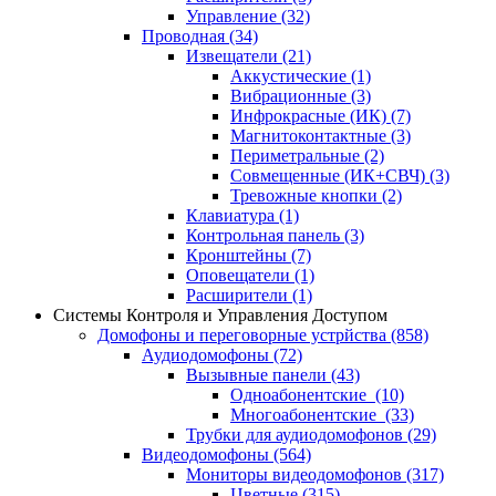
Управление
(32)
Проводная
(34)
Извещатели
(21)
Аккустические
(1)
Вибрационные
(3)
Инфрокрасные (ИК)
(7)
Магнитоконтактные
(3)
Периметральные
(2)
Совмещенные (ИК+СВЧ)
(3)
Тревожные кнопки
(2)
Клавиатура
(1)
Контрольная панель
(3)
Кронштейны
(7)
Оповещатели
(1)
Расширители
(1)
Системы Контроля и Управления Доступом
Домофоны и переговорные устрйства
(858)
Аудиодомофоны
(72)
Вызывные панели
(43)
Одноабонентские
(10)
Многоабонентские
(33)
Трубки для аудиодомофонов
(29)
Видеодомофоны
(564)
Мониторы видеодомофонов
(317)
Цветные
(315)