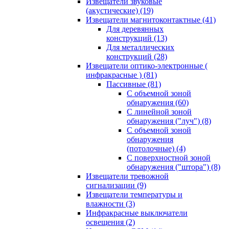
Извещатели звуковые
(акустические)
(19)
Извещатели магнитоконтактные
(41)
Для деревянных
конструкций
(13)
Для металлических
конструкций
(28)
Извещатели оптико-электронные (
инфракрасные )
(81)
Пассивные
(81)
С объемной зоной
обнаружения
(60)
С линейной зоной
обнаружения ("луч")
(8)
С объемной зоной
обнаружения
(потолочные)
(4)
С поверхностной зоной
обнаружения ("штора")
(8)
Извещатели тревожной
сигнализации
(9)
Извещатели температуры и
влажности
(3)
Инфракрасные выключатели
освещения
(2)