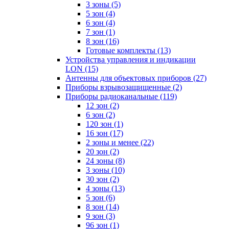
3 зоны
(5)
5 зон
(4)
6 зон
(4)
7 зон
(1)
8 зон
(16)
Готовые комплекты
(13)
Устройства управления и индикации
LON
(15)
Антенны для объектовых приборов
(27)
Приборы взрывозащищенные
(2)
Приборы радиоканальные
(119)
12 зон
(2)
6 зон
(2)
120 зон
(1)
16 зон
(17)
2 зоны и менее
(22)
20 зон
(2)
24 зоны
(8)
3 зоны
(10)
30 зон
(2)
4 зоны
(13)
5 зон
(6)
8 зон
(14)
9 зон
(3)
96 зон
(1)