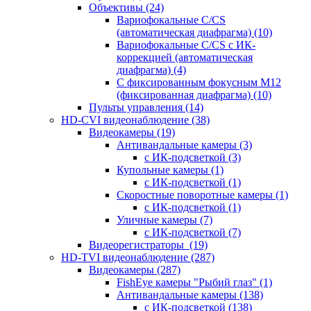
Объективы
(24)
Вариофокальные C/CS
(автоматическая диафрагма)
(10)
Вариофокальные C/CS с ИК-
коррекцией (автоматическая
диафрагма)
(4)
С фиксированным фокусным М12
(фиксированная диафрагма)
(10)
Пульты управления
(14)
HD-CVI видеонаблюдение
(38)
Видеокамеры
(19)
Антивандальные камеры
(3)
с ИК-подсветкой
(3)
Купольные камеры
(1)
с ИК-подсветкой
(1)
Скоростные поворотные камеры
(1)
с ИК-подсветкой
(1)
Уличные камеры
(7)
с ИК-подсветкой
(7)
Видеорегистраторы
(19)
HD-TVI видеонаблюдение
(287)
Видеокамеры
(287)
FishEye камеры "Рыбий глаз"
(1)
Антивандальные камеры
(138)
с ИК-подсветкой
(138)