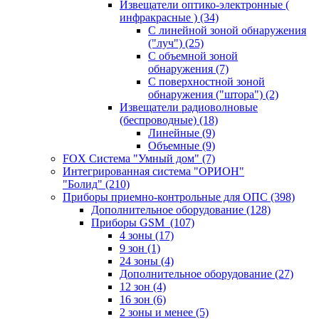
Извещатели оптико-электронные (
инфракрасные )
(34)
С линейной зоной обнаружения
("луч")
(25)
С объемной зоной
обнаружения
(7)
С поверхностной зоной
обнаружения ("штора")
(2)
Извещатели радиоволновые
(беспроводные)
(18)
Линейные
(9)
Объемные
(9)
FOX Система "Умный дом"
(7)
Интегрированная система "ОРИОН"
"Болид"
(210)
Приборы приемно-контрольные для ОПС
(398)
Дополнительное оборудование
(128)
Приборы GSM
(107)
4 зоны
(17)
9 зон
(1)
24 зоны
(4)
Дополнительное оборудование
(27)
12 зон
(4)
16 зон
(6)
2 зоны и менее
(5)