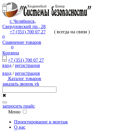
г. Челябинск,
Свердловский пр., 28
+7 (351) 700 07 27
( всегда на связи )
0
Сравнение товаров
0
Корзина
+7 (351) 700 07 27
вход
/
регистрация
вход
/
регистрация
Каталог товаров
заказать звонок
vk
✖
запросить прайс
Меню
Проектирование и монтаж
О нас