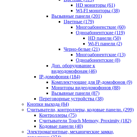
HD мониторы
(61)
WI-FI мониторы
(38)
Вызывные панели
(201)
Цветные
(179)
Многоабоненсткие
(60)
Одноабонентские
(119)
HD панели
(50)
Wi-Fi панели
(2)
Черно-белые
(21)
Многоабонентские
(13)
Одноабонентские
(8)
Доп. оборудование к
видеодомофонам
(46)
IP-домофония
(184)
Комплектующие для IP-домофонов
(9)
Мониторы видеодомофонов
(88)
Вызывные панели
(87)
Переговорные устройства
(38)
Кнопки выхода
(84)
Считыватели, контроллеры, кодовые панели.
(299)
Контроллеры
(75)
Считыватели Touch Memory, Proximity
(182)
Кодовые панели
(40)
Электромагнитные, механические замки,