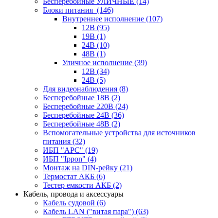
Бесперебойные УЛИЧНЫЕ
(14)
Блоки питания
(146)
Внутреннее исполнение
(107)
12В
(95)
19В
(1)
24В
(10)
48В
(1)
Уличное исполнение
(39)
12В
(34)
24В
(5)
Для видеонаблюдения
(8)
Бесперебойные 18В
(2)
Бесперебойные 220В
(24)
Бесперебойные 24В
(36)
Бесперебойные 48В
(2)
Вспомогательные устройства для источников
питания
(32)
ИБП "APC"
(19)
ИБП "Ippon"
(4)
Монтаж на DIN-рейку
(21)
Термостат АКБ
(6)
Тестер емкости АКБ
(2)
Кабель, провода и аксессуары
Кабель судовой
(6)
Кабель LAN ("витая пара")
(63)