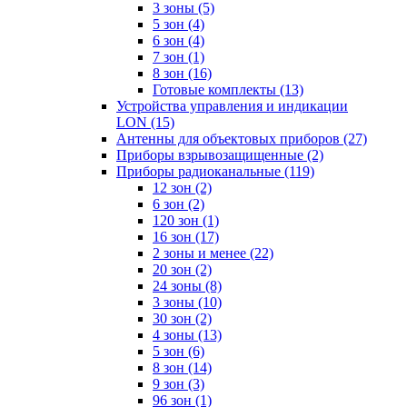
3 зоны
(5)
5 зон
(4)
6 зон
(4)
7 зон
(1)
8 зон
(16)
Готовые комплекты
(13)
Устройства управления и индикации
LON
(15)
Антенны для объектовых приборов
(27)
Приборы взрывозащищенные
(2)
Приборы радиоканальные
(119)
12 зон
(2)
6 зон
(2)
120 зон
(1)
16 зон
(17)
2 зоны и менее
(22)
20 зон
(2)
24 зоны
(8)
3 зоны
(10)
30 зон
(2)
4 зоны
(13)
5 зон
(6)
8 зон
(14)
9 зон
(3)
96 зон
(1)