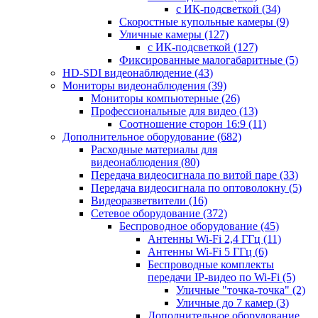
с ИК-подсветкой
(34)
Скоростные купольные камеры
(9)
Уличные камеры
(127)
с ИК-подсветкой
(127)
Фиксированные малогабаритные
(5)
HD-SDI видеонаблюдение
(43)
Мониторы видеонаблюдения
(39)
Мониторы компьютерные
(26)
Профессиональные для видео
(13)
Соотношение сторон 16:9
(11)
Дополнительное оборудование
(682)
Расходные материалы для
видеонаблюдения
(80)
Передача видеосигнала по витой паре
(33)
Передача видеосигнала по оптоволокну
(5)
Видеоразветвители
(16)
Сетевое оборудование
(372)
Беспроводное оборудование
(45)
Антенны Wi-Fi 2,4 ГГц
(11)
Антенны Wi-Fi 5 ГГц
(6)
Беспроводные комплекты
передачи IP-видео по Wi-Fi
(5)
Уличные "точка-точка"
(2)
Уличные до 7 камер
(3)
Дополнительное оборудование