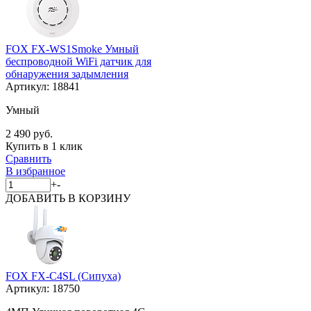
FOX FX-WS1Smoke Умный
беспроводной WiFi датчик для
обнаружения задымления
Артикул:
18841
Умный
2 490 руб.
Купить в 1 клик
Сравнить
В избранное
+
-
ДОБАВИТЬ
В КОРЗИНУ
FOX FX-C4SL (Сипуха)
Артикул:
18750