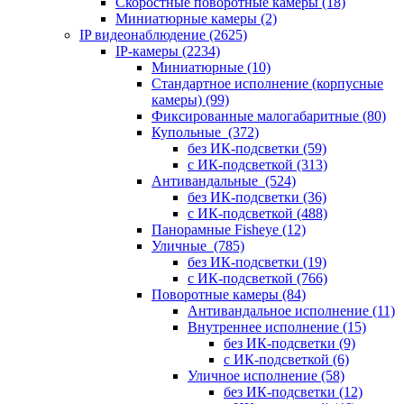
Скоростные поворотные камеры
(18)
Миниатюрные камеры
(2)
IP видеонаблюдение
(2625)
IP-камеры
(2234)
Миниатюрные
(10)
Стандартное исполнение (корпусные
камеры)
(99)
Фиксированные малогабаритные
(80)
Купольные
(372)
без ИК-подсветки
(59)
с ИК-подсветкой
(313)
Антивандальные
(524)
без ИК-подсветки
(36)
с ИК-подсветкой
(488)
Панорамные Fisheye
(12)
Уличные
(785)
без ИК-подсветки
(19)
с ИК-подсветкой
(766)
Поворотные камеры
(84)
Антивандальное исполнение
(11)
Внутреннее исполнение
(15)
без ИК-подсветки
(9)
с ИК-подсветкой
(6)
Уличное исполнение
(58)
без ИК-подсветки
(12)