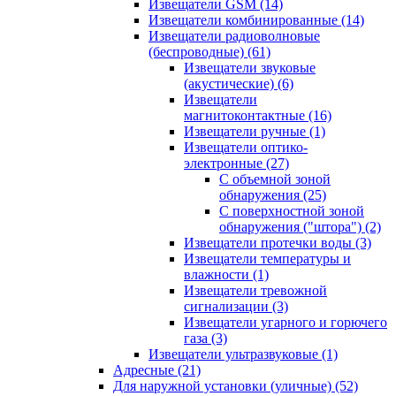
Извещатели GSM
(14)
Извещатели комбинированные
(14)
Извещатели радиоволновые
(беспроводные)
(61)
Извещатели звуковые
(акустические)
(6)
Извещатели
магнитоконтактные
(16)
Извещатели ручные
(1)
Извещатели оптико-
электронные
(27)
С объемной зоной
обнаружения
(25)
С поверхностной зоной
обнаружения ("штора")
(2)
Извещатели протечки воды
(3)
Извещатели температуры и
влажности
(1)
Извещатели тревожной
сигнализации
(3)
Извещатели угарного и горючего
газа
(3)
Извещатели ультразвуковые
(1)
Адресные
(21)
Для наружной установки (уличные)
(52)