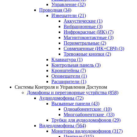
Управление
(32)
Проводная
(34)
Извещатели
(21)
Аккустические
(1)
Вибрационные
(3)
Инфрокрасные (ИК)
(7)
Магнитоконтактные
(3)
Периметральные
(2)
Совмещенные (ИК+СВЧ)
(3)
Тревожные кнопки
(2)
Клавиатура
(1)
Контрольная панель
(3)
Кронштейны
(7)
Оповещатели
(1)
Расширители
(1)
Системы Контроля и Управления Доступом
Домофоны и переговорные устрйства
(858)
Аудиодомофоны
(72)
Вызывные панели
(43)
Одноабонентские
(10)
Многоабонентские
(33)
Трубки для аудиодомофонов
(29)
Видеодомофоны
(564)
Мониторы видеодомофонов
(317)
Цветные
(315)