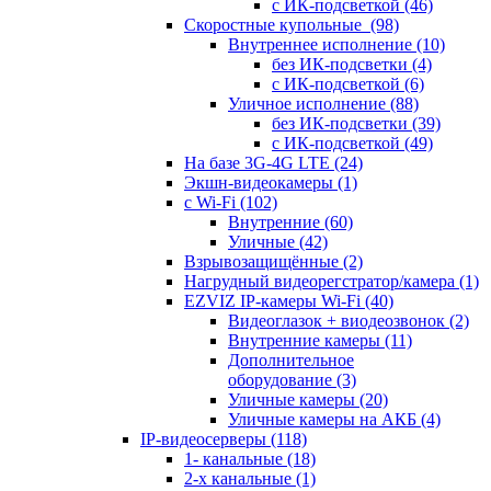
с ИК-подсветкой
(46)
Скоростные купольные
(98)
Внутреннее исполнение
(10)
без ИК-подсветки
(4)
с ИК-подсветкой
(6)
Уличное исполнение
(88)
без ИК-подсветки
(39)
с ИК-подсветкой
(49)
На базе 3G-4G LTE
(24)
Экшн-видеокамеры
(1)
с Wi-Fi
(102)
Внутренние
(60)
Уличные
(42)
Взрывозащищённые
(2)
Нагрудный видеорегстратор/камера
(1)
EZVIZ IP-камеры Wi-Fi
(40)
Видеоглазок + виодеозвонок
(2)
Внутренние камеры
(11)
Дополнительное
оборудование
(3)
Уличные камеры
(20)
Уличные камеры на АКБ
(4)
IP-видеосерверы
(118)
1- канальные
(18)
2-х канальные
(1)