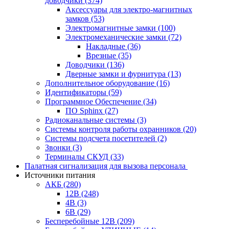
доводчики
(374)
Аксессуары для электро-магнитных
замков
(53)
Электромагнитные замки
(100)
Электромеханические замки
(72)
Накладные
(36)
Врезные
(35)
Доводчики
(136)
Дверные замки и фурнитура
(13)
Дополнительное оборудование
(16)
Идентификаторы
(59)
Программное Обеспечение
(34)
ПО Sphinx
(27)
Радиоканальные системы
(3)
Системы контроля работы охранников
(20)
Системы подсчета посетителей
(2)
Звонки
(3)
Терминалы СКУД
(33)
Палатная сигнализация для вызова персонала
Источники питания
АКБ
(280)
12В
(248)
4В
(3)
6В
(29)
Бесперебойные 12В
(209)