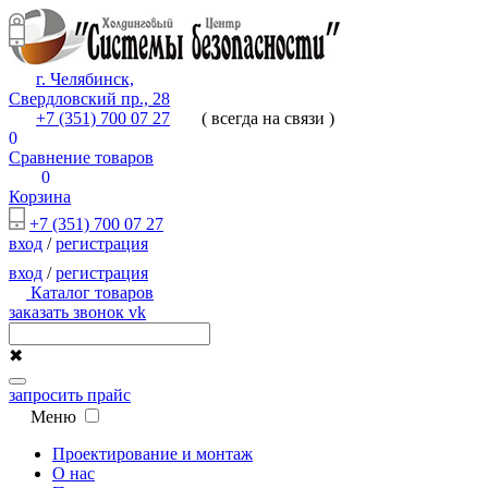
г. Челябинск,
Свердловский пр., 28
+7 (351) 700 07 27
( всегда на связи )
0
Сравнение товаров
0
Корзина
+7 (351) 700 07 27
вход
/
регистрация
вход
/
регистрация
Каталог товаров
заказать звонок
vk
✖
запросить прайс
Меню
Проектирование и монтаж
О нас