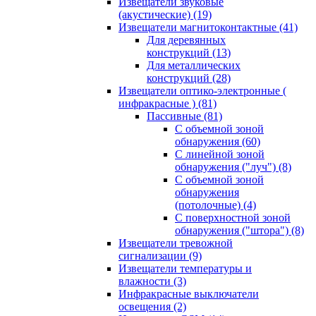
Извещатели звуковые
(акустические)
(19)
Извещатели магнитоконтактные
(41)
Для деревянных
конструкций
(13)
Для металлических
конструкций
(28)
Извещатели оптико-электронные (
инфракрасные )
(81)
Пассивные
(81)
С объемной зоной
обнаружения
(60)
С линейной зоной
обнаружения ("луч")
(8)
С объемной зоной
обнаружения
(потолочные)
(4)
С поверхностной зоной
обнаружения ("штора")
(8)
Извещатели тревожной
сигнализации
(9)
Извещатели температуры и
влажности
(3)
Инфракрасные выключатели
освещения
(2)