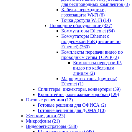
для беспроводных комплектов
(3)
Кабели, переходники,
грозозащита Wi-Fi
(6)
Точка доступа Wi-Fi
(14)
Проводное оборудование
(327)
Коммутаторы Ethernet
(64)
Коммутаторы Ethernet с
поддержкой PoE (питание по
Ethernet)
(260)
Комплекты передачи видео по
проводным сетям TCP/IP
(2)
Комплекты передачи IP-
видео по кабельным
линиям
(2)
Маршрутизаторы (роутеры)
Ethernet
(1)
Сплиттеры, инжекторы, конвертеры
(39)
Кронштейны, монтажные коробки
(129)
Готовые решениия
(12)
Готовые решения для ОФИСА
(2)
Готовые решения для ДОМА
(10)
Жесткие диски
(25)
Микрофоны
(21)
Видеорегистраторы
(588)
IP-видеорегистраторы
(348)