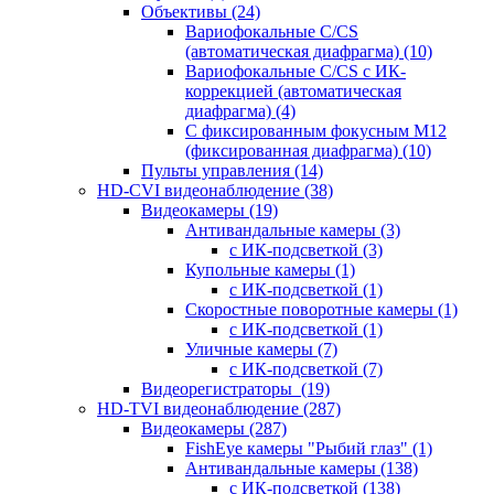
Объективы
(24)
Вариофокальные C/CS
(автоматическая диафрагма)
(10)
Вариофокальные C/CS с ИК-
коррекцией (автоматическая
диафрагма)
(4)
С фиксированным фокусным М12
(фиксированная диафрагма)
(10)
Пульты управления
(14)
HD-CVI видеонаблюдение
(38)
Видеокамеры
(19)
Антивандальные камеры
(3)
с ИК-подсветкой
(3)
Купольные камеры
(1)
с ИК-подсветкой
(1)
Скоростные поворотные камеры
(1)
с ИК-подсветкой
(1)
Уличные камеры
(7)
с ИК-подсветкой
(7)
Видеорегистраторы
(19)
HD-TVI видеонаблюдение
(287)
Видеокамеры
(287)
FishEye камеры "Рыбий глаз"
(1)
Антивандальные камеры
(138)
с ИК-подсветкой
(138)