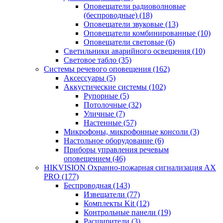
Оповещатели радиоволновые
(беспроводные)
(18)
Оповещатели звуковые
(13)
Оповещатели комбинированные
(10)
Оповещатели световые
(6)
Светильники аварийного освещения
(10)
Световое табло
(35)
Системы речевого оповещения
(162)
Аксессуары
(5)
Аккустические системы
(102)
Рупорные
(5)
Потолочные
(32)
Уличные
(7)
Настенные
(57)
Микрофоны, микрофонные консоли
(3)
Настольное оборудование
(6)
Приборы управления речевым
оповещением
(46)
HIKVISION Охранно-пожарная сигнализация AX
PRO
(177)
Беспроводная
(143)
Извещатели
(77)
Комплекты Kit
(12)
Контрольные панели
(19)
Расширители
(3)