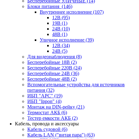
Бесперебойные УЛИЧНЫЕ
(14)
Блоки питания
(146)
Внутреннее исполнение
(107)
12В
(95)
19В
(1)
24В
(10)
48В
(1)
Уличное исполнение
(39)
12В
(34)
24В
(5)
Для видеонаблюдения
(8)
Бесперебойные 18В
(2)
Бесперебойные 220В
(24)
Бесперебойные 24В
(36)
Бесперебойные 48В
(2)
Вспомогательные устройства для источников
питания
(32)
ИБП "APC"
(19)
ИБП "Ippon"
(4)
Монтаж на DIN-рейку
(21)
Термостат АКБ
(6)
Тестер емкости АКБ
(2)
Кабель, провода и аксессуары
Кабель судовой
(6)
Кабель LAN ("витая пара")
(63)