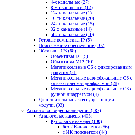
4-х канальные
(27)
8-ми канальные
(12)
12-ти канальные
(1)
16-ти канальные
(20)
24-ти канальные
(15)
32-х канальные
(14)
50-ти канальные
(10)
Готовые комплекты IP
(5)
Программное обеспечение
(107)
Обективы CS
(68)
Объективы D1
(5)
Объективы M12
(10)
Мегапиксельные CS c фиксированным
фокусом
(21)
Мегапиксельные вариофокальные CS c
автоматической диафрагмой
(28)
Мегапиксельные вариофокальные CS c
ручной диафрагмой
(4)
Дополнительные аксессуары, опции,
модули.
(93)
Аналоговое видеонаблюдение
(587)
Аналоговые камеры
(403)
Купольные камеры
(100)
без ИК-подсветки
(56)
с ИК-подсветкой
(44)