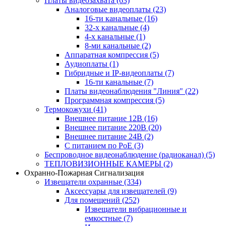
Платы видеозахвата
(63)
Аналоговые видеоплаты
(23)
16-ти канальные
(16)
32-х канальные
(4)
4-х канальные
(1)
8-ми канальные
(2)
Аппаратная компрессия
(5)
Аудиоплаты
(1)
Гибридные и IP-видеоплаты
(7)
16-ти канальные
(7)
Платы видеонаблюдения "Линия"
(22)
Программная компрессия
(5)
Термокожухи
(41)
Внешнее питание 12В
(16)
Внешнее питание 220В
(20)
Внешнее питание 24В
(2)
С питанием по PoE
(3)
Беспроводное видеонаблюдение (радиоканал)
(5)
ТЕПЛОВИЗИОННЫЕ КАМЕРЫ
(2)
Охранно-Пожарная Сигнализация
Извещатели охранные
(334)
Аксессуары для извещателей
(9)
Для помещений
(252)
Извещатели вибрационные и
емкостные
(7)