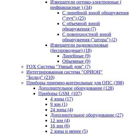
Извещатели оптико-электронные (
инфракрасные )
(34)
С линейной зоной обнаружения
("луч")
(25)
С объемной зоной
обнаружения
(7)
С поверхностной зоной
обнаружения ("штора")
(2)
Извещатели радиоволновые
(беспроводные)
(18)
Линейные
(9)
Объемные
(9)
FOX Система "Умный дом"
(7)
Интегрированная система "ОРИОН"
"Болид"
(210)
Приборы приемно-контрольные для ОПС
(398)
Дополнительное оборудование
(128)
Приборы GSM
(107)
4 зоны
(17)
9 зон
(1)
24 зоны
(4)
Дополнительное оборудование
(27)
12 зон
(4)
16 зон
(6)
2 зоны и менее
(5)