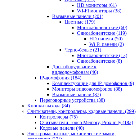
HD мониторы
(61)
WI-FI мониторы
(38)
Вызывные панели
(201)
Цветные
(179)
Многоабоненсткие
(60)
Одноабонентские
(119)
HD панели
(50)
Wi-Fi панели
(2)
Черно-белые
(21)
Многоабонентские
(13)
Одноабонентские
(8)
Доп. оборудование к
видеодомофонам
(46)
IP-домофония
(184)
Комплектующие для IP-домофонов
(9)
Мониторы видеодомофонов
(88)
Вызывные панели
(87)
Переговорные устройства
(38)
Кнопки выхода
(84)
Считыватели, контроллеры, кодовые панели.
(299)
Контроллеры
(75)
Считыватели Touch Memory, Proximity
(182)
Кодовые панели
(40)
Электромагнитные, механические замки,