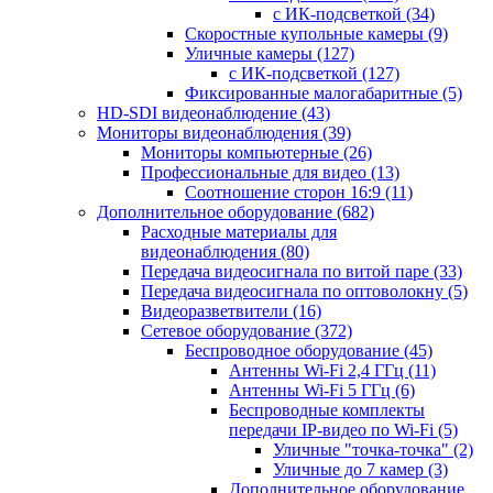
с ИК-подсветкой
(34)
Скоростные купольные камеры
(9)
Уличные камеры
(127)
с ИК-подсветкой
(127)
Фиксированные малогабаритные
(5)
HD-SDI видеонаблюдение
(43)
Мониторы видеонаблюдения
(39)
Мониторы компьютерные
(26)
Профессиональные для видео
(13)
Соотношение сторон 16:9
(11)
Дополнительное оборудование
(682)
Расходные материалы для
видеонаблюдения
(80)
Передача видеосигнала по витой паре
(33)
Передача видеосигнала по оптоволокну
(5)
Видеоразветвители
(16)
Сетевое оборудование
(372)
Беспроводное оборудование
(45)
Антенны Wi-Fi 2,4 ГГц
(11)
Антенны Wi-Fi 5 ГГц
(6)
Беспроводные комплекты
передачи IP-видео по Wi-Fi
(5)
Уличные "точка-точка"
(2)
Уличные до 7 камер
(3)
Дополнительное оборудование