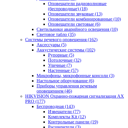
Оповещатели радиоволновые
(беспроводные)
(18)
Оповещатели звуковые
(13)
Оповещатели комбинированные
(10)
Оповещатели световые
(6)
Светильники аварийного освещения
(10)
Световое табло
(35)
Системы речевого оповещения
(162)
Аксессуары
(5)
Аккустические системы
(102)
Рупорные
(5)
Потолочные
(32)
Уличные
(7)
Настенные
(57)
Микрофоны, микрофонные консоли
(3)
Настольное оборудование
(6)
Приборы управления речевым
оповещением
(46)
HIKVISION Охранно-пожарная сигнализация AX
PRO
(177)
Беспроводная
(143)
Извещатели
(77)
Комплекты Kit
(12)
Контрольные панели
(19)
Расширители
(3)