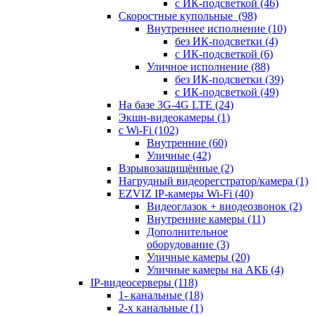
с ИК-подсветкой
(46)
Скоростные купольные
(98)
Внутреннее исполнение
(10)
без ИК-подсветки
(4)
с ИК-подсветкой
(6)
Уличное исполнение
(88)
без ИК-подсветки
(39)
с ИК-подсветкой
(49)
На базе 3G-4G LTE
(24)
Экшн-видеокамеры
(1)
с Wi-Fi
(102)
Внутренние
(60)
Уличные
(42)
Взрывозащищённые
(2)
Нагрудный видеорегстратор/камера
(1)
EZVIZ IP-камеры Wi-Fi
(40)
Видеоглазок + виодеозвонок
(2)
Внутренние камеры
(11)
Дополнительное
оборудование
(3)
Уличные камеры
(20)
Уличные камеры на АКБ
(4)
IP-видеосерверы
(118)
1- канальные
(18)
2-х канальные
(1)