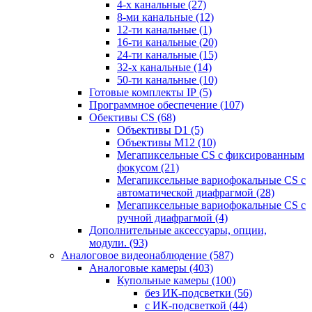
4-х канальные
(27)
8-ми канальные
(12)
12-ти канальные
(1)
16-ти канальные
(20)
24-ти канальные
(15)
32-х канальные
(14)
50-ти канальные
(10)
Готовые комплекты IP
(5)
Программное обеспечение
(107)
Обективы CS
(68)
Объективы D1
(5)
Объективы M12
(10)
Мегапиксельные CS c фиксированным
фокусом
(21)
Мегапиксельные вариофокальные CS c
автоматической диафрагмой
(28)
Мегапиксельные вариофокальные CS c
ручной диафрагмой
(4)
Дополнительные аксессуары, опции,
модули.
(93)
Аналоговое видеонаблюдение
(587)
Аналоговые камеры
(403)
Купольные камеры
(100)
без ИК-подсветки
(56)
с ИК-подсветкой
(44)