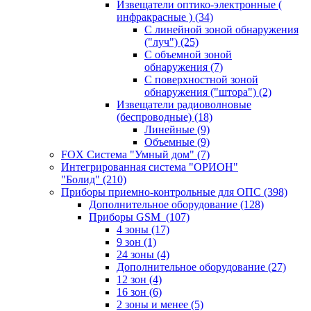
Извещатели оптико-электронные (
инфракрасные )
(34)
С линейной зоной обнаружения
("луч")
(25)
С объемной зоной
обнаружения
(7)
С поверхностной зоной
обнаружения ("штора")
(2)
Извещатели радиоволновые
(беспроводные)
(18)
Линейные
(9)
Объемные
(9)
FOX Система "Умный дом"
(7)
Интегрированная система "ОРИОН"
"Болид"
(210)
Приборы приемно-контрольные для ОПС
(398)
Дополнительное оборудование
(128)
Приборы GSM
(107)
4 зоны
(17)
9 зон
(1)
24 зоны
(4)
Дополнительное оборудование
(27)
12 зон
(4)
16 зон
(6)
2 зоны и менее
(5)