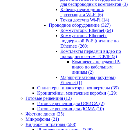
для беспроводных комплектов
(3)
Кабели, переходники,
грозозащита Wi-Fi
(6)
Точка доступа Wi-Fi
(14)
Проводное оборудование
(327)
Коммутаторы Ethernet
(64)
Коммутаторы Ethernet с
поддержкой PoE (питание по
Ethernet)
(260)
Комплекты передачи видео по
проводным сетям TCP/IP
(2)
Комплекты передачи IP-
видео по кабельным
линиям
(2)
Маршрутизаторы (роутеры)
Ethernet
(1)
Сплиттеры, инжекторы, конвертеры
(39)
Кронштейны, монтажные коробки
(129)
Готовые решениия
(12)
Готовые решения для ОФИСА
(2)
Готовые решения для ДОМА
(10)
Жесткие диски
(25)
Микрофоны
(21)
Видеорегистраторы
(588)
IP-видеорегистраторы
(348)