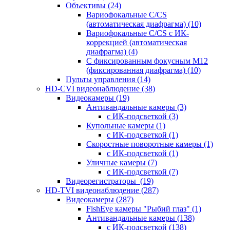
Объективы
(24)
Вариофокальные C/CS
(автоматическая диафрагма)
(10)
Вариофокальные C/CS с ИК-
коррекцией (автоматическая
диафрагма)
(4)
С фиксированным фокусным М12
(фиксированная диафрагма)
(10)
Пульты управления
(14)
HD-CVI видеонаблюдение
(38)
Видеокамеры
(19)
Антивандальные камеры
(3)
с ИК-подсветкой
(3)
Купольные камеры
(1)
с ИК-подсветкой
(1)
Скоростные поворотные камеры
(1)
с ИК-подсветкой
(1)
Уличные камеры
(7)
с ИК-подсветкой
(7)
Видеорегистраторы
(19)
HD-TVI видеонаблюдение
(287)
Видеокамеры
(287)
FishEye камеры "Рыбий глаз"
(1)
Антивандальные камеры
(138)
с ИК-подсветкой
(138)