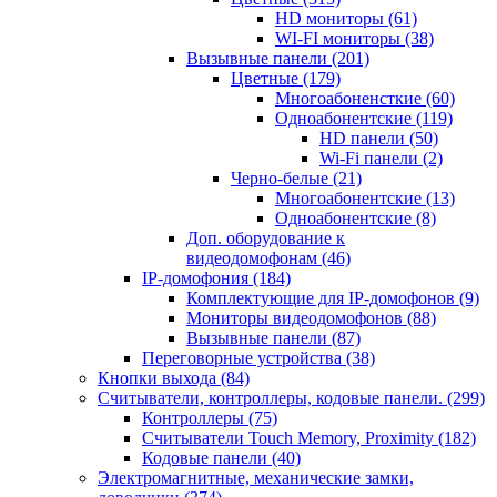
HD мониторы
(61)
WI-FI мониторы
(38)
Вызывные панели
(201)
Цветные
(179)
Многоабоненсткие
(60)
Одноабонентские
(119)
HD панели
(50)
Wi-Fi панели
(2)
Черно-белые
(21)
Многоабонентские
(13)
Одноабонентские
(8)
Доп. оборудование к
видеодомофонам
(46)
IP-домофония
(184)
Комплектующие для IP-домофонов
(9)
Мониторы видеодомофонов
(88)
Вызывные панели
(87)
Переговорные устройства
(38)
Кнопки выхода
(84)
Считыватели, контроллеры, кодовые панели.
(299)
Контроллеры
(75)
Считыватели Touch Memory, Proximity
(182)
Кодовые панели
(40)
Электромагнитные, механические замки,