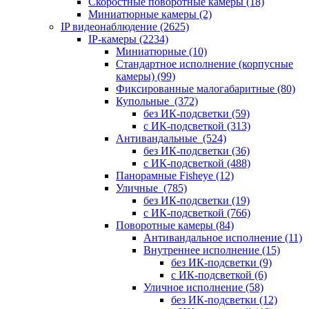
Скоростные поворотные камеры
(18)
Миниатюрные камеры
(2)
IP видеонаблюдение
(2625)
IP-камеры
(2234)
Миниатюрные
(10)
Стандартное исполнение (корпусные
камеры)
(99)
Фиксированные малогабаритные
(80)
Купольные
(372)
без ИК-подсветки
(59)
с ИК-подсветкой
(313)
Антивандальные
(524)
без ИК-подсветки
(36)
с ИК-подсветкой
(488)
Панорамные Fisheye
(12)
Уличные
(785)
без ИК-подсветки
(19)
с ИК-подсветкой
(766)
Поворотные камеры
(84)
Антивандальное исполнение
(11)
Внутреннее исполнение
(15)
без ИК-подсветки
(9)
с ИК-подсветкой
(6)
Уличное исполнение
(58)
без ИК-подсветки
(12)