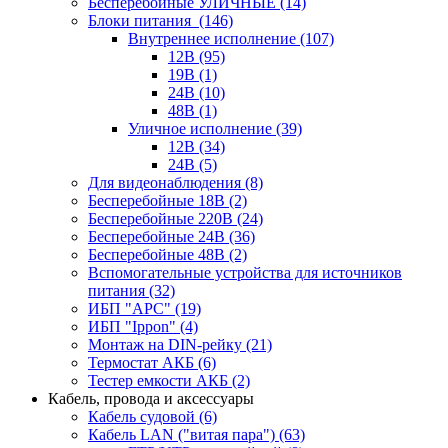
Бесперебойные УЛИЧНЫЕ
(14)
Блоки питания
(146)
Внутреннее исполнение
(107)
12В
(95)
19В
(1)
24В
(10)
48В
(1)
Уличное исполнение
(39)
12В
(34)
24В
(5)
Для видеонаблюдения
(8)
Бесперебойные 18В
(2)
Бесперебойные 220В
(24)
Бесперебойные 24В
(36)
Бесперебойные 48В
(2)
Вспомогательные устройства для источников
питания
(32)
ИБП "APC"
(19)
ИБП "Ippon"
(4)
Монтаж на DIN-рейку
(21)
Термостат АКБ
(6)
Тестер емкости АКБ
(2)
Кабель, провода и аксессуары
Кабель судовой
(6)
Кабель LAN ("витая пара")
(63)