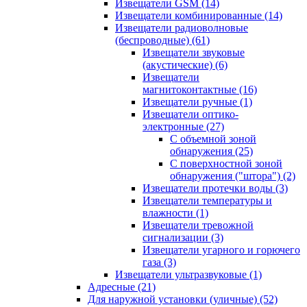
Извещатели GSM
(14)
Извещатели комбинированные
(14)
Извещатели радиоволновые
(беспроводные)
(61)
Извещатели звуковые
(акустические)
(6)
Извещатели
магнитоконтактные
(16)
Извещатели ручные
(1)
Извещатели оптико-
электронные
(27)
С объемной зоной
обнаружения
(25)
С поверхностной зоной
обнаружения ("штора")
(2)
Извещатели протечки воды
(3)
Извещатели температуры и
влажности
(1)
Извещатели тревожной
сигнализации
(3)
Извещатели угарного и горючего
газа
(3)
Извещатели ультразвуковые
(1)
Адресные
(21)
Для наружной установки (уличные)
(52)