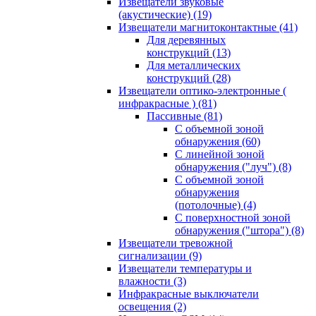
Извещатели звуковые
(акустические)
(19)
Извещатели магнитоконтактные
(41)
Для деревянных
конструкций
(13)
Для металлических
конструкций
(28)
Извещатели оптико-электронные (
инфракрасные )
(81)
Пассивные
(81)
С объемной зоной
обнаружения
(60)
С линейной зоной
обнаружения ("луч")
(8)
С объемной зоной
обнаружения
(потолочные)
(4)
С поверхностной зоной
обнаружения ("штора")
(8)
Извещатели тревожной
сигнализации
(9)
Извещатели температуры и
влажности
(3)
Инфракрасные выключатели
освещения
(2)