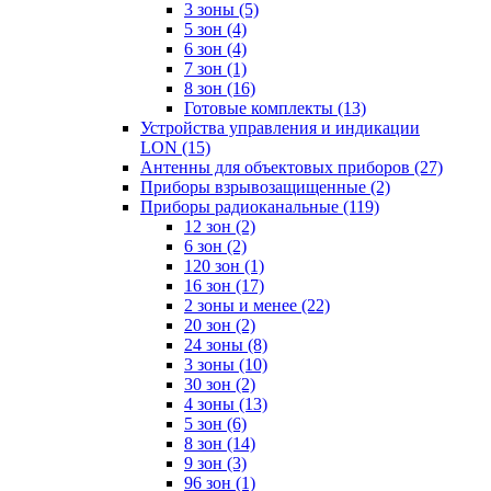
3 зоны
(5)
5 зон
(4)
6 зон
(4)
7 зон
(1)
8 зон
(16)
Готовые комплекты
(13)
Устройства управления и индикации
LON
(15)
Антенны для объектовых приборов
(27)
Приборы взрывозащищенные
(2)
Приборы радиоканальные
(119)
12 зон
(2)
6 зон
(2)
120 зон
(1)
16 зон
(17)
2 зоны и менее
(22)
20 зон
(2)
24 зоны
(8)
3 зоны
(10)
30 зон
(2)
4 зоны
(13)
5 зон
(6)
8 зон
(14)
9 зон
(3)
96 зон
(1)