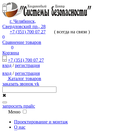
г. Челябинск,
Свердловский пр., 28
+7 (351) 700 07 27
( всегда на связи )
0
Сравнение товаров
0
Корзина
+7 (351) 700 07 27
вход
/
регистрация
вход
/
регистрация
Каталог товаров
заказать звонок
vk
✖
запросить прайс
Меню
Проектирование и монтаж
О нас