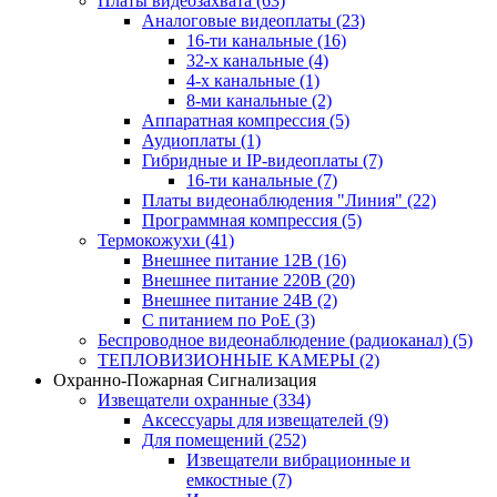
Платы видеозахвата
(63)
Аналоговые видеоплаты
(23)
16-ти канальные
(16)
32-х канальные
(4)
4-х канальные
(1)
8-ми канальные
(2)
Аппаратная компрессия
(5)
Аудиоплаты
(1)
Гибридные и IP-видеоплаты
(7)
16-ти канальные
(7)
Платы видеонаблюдения "Линия"
(22)
Программная компрессия
(5)
Термокожухи
(41)
Внешнее питание 12В
(16)
Внешнее питание 220В
(20)
Внешнее питание 24В
(2)
С питанием по PoE
(3)
Беспроводное видеонаблюдение (радиоканал)
(5)
ТЕПЛОВИЗИОННЫЕ КАМЕРЫ
(2)
Охранно-Пожарная Сигнализация
Извещатели охранные
(334)
Аксессуары для извещателей
(9)
Для помещений
(252)
Извещатели вибрационные и
емкостные
(7)