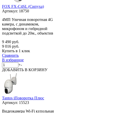
FOX FX-C4SL (Сипуха)
Артикул:
18750
4МП Уличная поворотная 4G
камера, с динамиком,
микрофоном и гибридной
подсветкой до 20м., объектив
9 490 руб.
9 016 руб.
Купить в 1 клик
Сравнить
В избранное
+
-
ДОБАВИТЬ
В КОРЗИНУ
Tantos iПоворотка Плюс
Артикул:
15523
Видеокамера Wi-Fi купольная