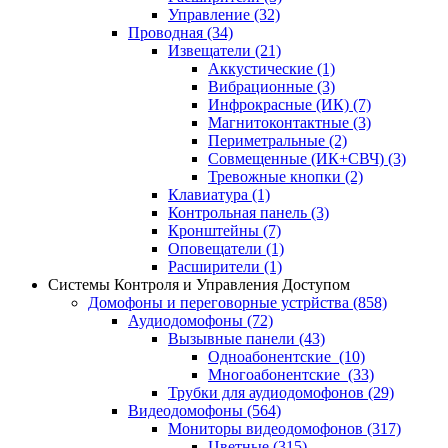
Управление
(32)
Проводная
(34)
Извещатели
(21)
Аккустические
(1)
Вибрационные
(3)
Инфрокрасные (ИК)
(7)
Магнитоконтактные
(3)
Периметральные
(2)
Совмещенные (ИК+СВЧ)
(3)
Тревожные кнопки
(2)
Клавиатура
(1)
Контрольная панель
(3)
Кронштейны
(7)
Оповещатели
(1)
Расширители
(1)
Системы Контроля и Управления Доступом
Домофоны и переговорные устрйства
(858)
Аудиодомофоны
(72)
Вызывные панели
(43)
Одноабонентские
(10)
Многоабонентские
(33)
Трубки для аудиодомофонов
(29)
Видеодомофоны
(564)
Мониторы видеодомофонов
(317)
Цветные
(315)