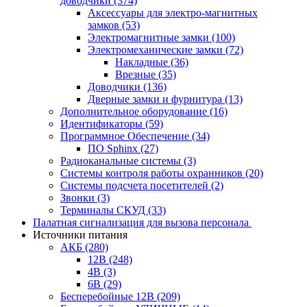
доводчики
(374)
Аксессуары для электро-магнитных
замков
(53)
Электромагнитные замки
(100)
Электромеханические замки
(72)
Накладные
(36)
Врезные
(35)
Доводчики
(136)
Дверные замки и фурнитура
(13)
Дополнительное оборудование
(16)
Идентификаторы
(59)
Программное Обеспечение
(34)
ПО Sphinx
(27)
Радиоканальные системы
(3)
Системы контроля работы охранников
(20)
Системы подсчета посетителей
(2)
Звонки
(3)
Терминалы СКУД
(33)
Палатная сигнализация для вызова персонала
Источники питания
АКБ
(280)
12В
(248)
4В
(3)
6В
(29)
Бесперебойные 12В
(209)