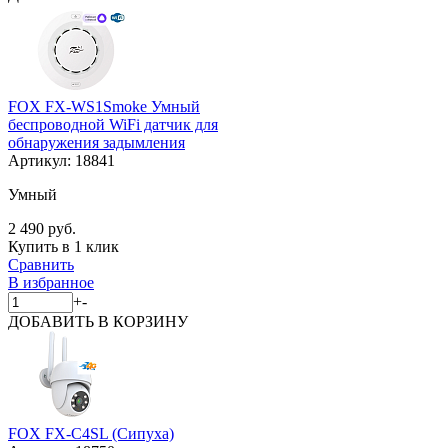
FOX FX-WS1Smoke Умный
беспроводной WiFi датчик для
обнаружения задымления
Артикул:
18841
Умный
2 490 руб.
Купить в 1 клик
Сравнить
В избранное
+
-
ДОБАВИТЬ
В КОРЗИНУ
FOX FX-C4SL (Сипуха)