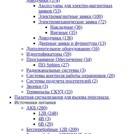
доводчики
(374)
Аксессуары для электро-магнитных
замков
(53)
Электромагнитные замки
(100)
Электромеханические замки
(72)
Накладные
(36)
Врезные
(35)
Доводчики
(136)
Дверные замки и фурнитура
(13)
Дополнительное оборудование
(16)
Идентификаторы
(59)
Программное Обеспечение
(34)
ПО Sphinx
(27)
Радиоканальные системы
(3)
Системы контроля работы охранников
(20)
Системы подсчета посетителей
(2)
Звонки
(3)
Терминалы СКУД
(33)
Палатная сигнализация для вызова персонала
Источники питания
АКБ
(280)
12В
(248)
4В
(3)
6В
(29)
Бесперебойные 12В
(209)