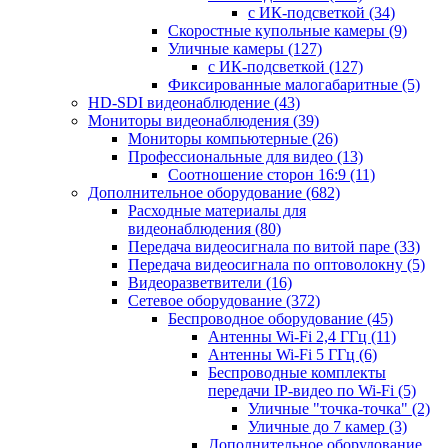
с ИК-подсветкой
(34)
Скоростные купольные камеры
(9)
Уличные камеры
(127)
с ИК-подсветкой
(127)
Фиксированные малогабаритные
(5)
HD-SDI видеонаблюдение
(43)
Мониторы видеонаблюдения
(39)
Мониторы компьютерные
(26)
Профессиональные для видео
(13)
Соотношение сторон 16:9
(11)
Дополнительное оборудование
(682)
Расходные материалы для
видеонаблюдения
(80)
Передача видеосигнала по витой паре
(33)
Передача видеосигнала по оптоволокну
(5)
Видеоразветвители
(16)
Сетевое оборудование
(372)
Беспроводное оборудование
(45)
Антенны Wi-Fi 2,4 ГГц
(11)
Антенны Wi-Fi 5 ГГц
(6)
Беспроводные комплекты
передачи IP-видео по Wi-Fi
(5)
Уличные "точка-точка"
(2)
Уличные до 7 камер
(3)
Дополнительное оборудование