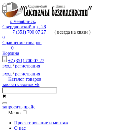
г. Челябинск,
Свердловский пр., 28
+7 (351) 700 07 27
( всегда на связи )
0
Сравнение товаров
0
Корзина
+7 (351) 700 07 27
вход
/
регистрация
вход
/
регистрация
Каталог товаров
заказать звонок
vk
✖
запросить прайс
Меню
Проектирование и монтаж
О нас