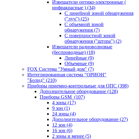
Извещатели оптико-электронные (
инфракрасные )
(34)
С линейной зоной обнаружения
("луч")
(25)
С объемной зоной
обнаружения
(7)
С поверхностной зоной
обнаружения ("штора")
(2)
Извещатели радиоволновые
(беспроводные)
(18)
Линейные
(9)
Объемные
(9)
FOX Система "Умный дом"
(7)
Интегрированная система "ОРИОН"
"Болид"
(210)
Приборы приемно-контрольные для ОПС
(398)
Дополнительное оборудование
(128)
Приборы GSM
(107)
4 зоны
(17)
9 зон
(1)
24 зоны
(4)
Дополнительное оборудование
(27)
12 зон
(4)
16 зон
(6)
2 зоны и менее
(5)