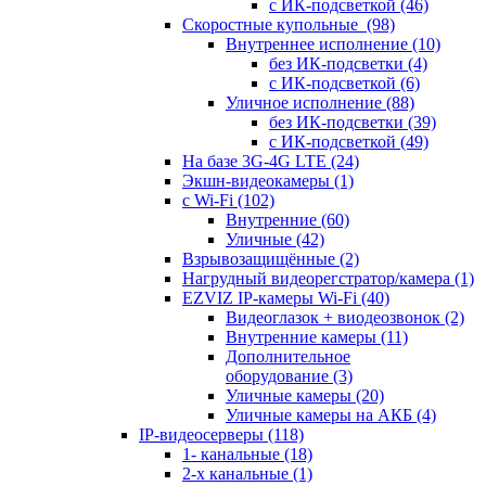
с ИК-подсветкой
(46)
Скоростные купольные
(98)
Внутреннее исполнение
(10)
без ИК-подсветки
(4)
с ИК-подсветкой
(6)
Уличное исполнение
(88)
без ИК-подсветки
(39)
с ИК-подсветкой
(49)
На базе 3G-4G LTE
(24)
Экшн-видеокамеры
(1)
с Wi-Fi
(102)
Внутренние
(60)
Уличные
(42)
Взрывозащищённые
(2)
Нагрудный видеорегстратор/камера
(1)
EZVIZ IP-камеры Wi-Fi
(40)
Видеоглазок + виодеозвонок
(2)
Внутренние камеры
(11)
Дополнительное
оборудование
(3)
Уличные камеры
(20)
Уличные камеры на АКБ
(4)
IP-видеосерверы
(118)
1- канальные
(18)
2-х канальные
(1)