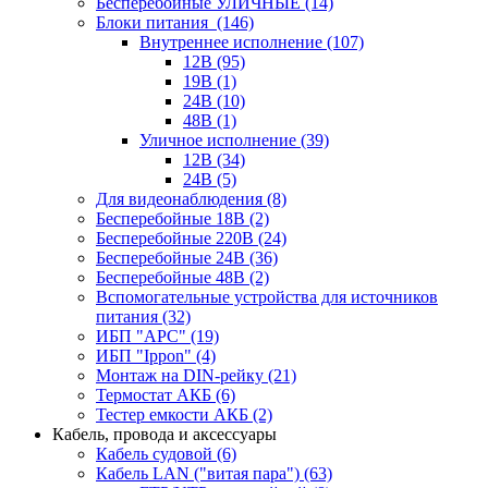
Бесперебойные УЛИЧНЫЕ
(14)
Блоки питания
(146)
Внутреннее исполнение
(107)
12В
(95)
19В
(1)
24В
(10)
48В
(1)
Уличное исполнение
(39)
12В
(34)
24В
(5)
Для видеонаблюдения
(8)
Бесперебойные 18В
(2)
Бесперебойные 220В
(24)
Бесперебойные 24В
(36)
Бесперебойные 48В
(2)
Вспомогательные устройства для источников
питания
(32)
ИБП "APC"
(19)
ИБП "Ippon"
(4)
Монтаж на DIN-рейку
(21)
Термостат АКБ
(6)
Тестер емкости АКБ
(2)
Кабель, провода и аксессуары
Кабель судовой
(6)
Кабель LAN ("витая пара")
(63)