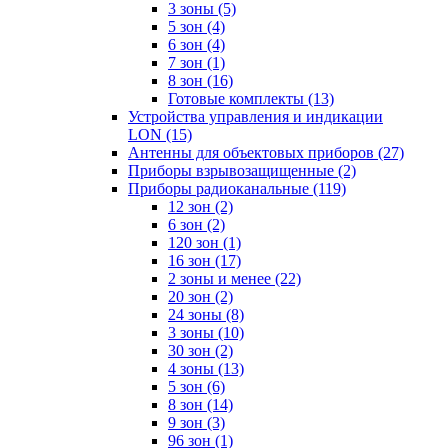
3 зоны
(5)
5 зон
(4)
6 зон
(4)
7 зон
(1)
8 зон
(16)
Готовые комплекты
(13)
Устройства управления и индикации
LON
(15)
Антенны для объектовых приборов
(27)
Приборы взрывозащищенные
(2)
Приборы радиоканальные
(119)
12 зон
(2)
6 зон
(2)
120 зон
(1)
16 зон
(17)
2 зоны и менее
(22)
20 зон
(2)
24 зоны
(8)
3 зоны
(10)
30 зон
(2)
4 зоны
(13)
5 зон
(6)
8 зон
(14)
9 зон
(3)
96 зон
(1)