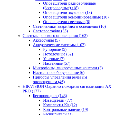
Оповещатели радиоволновые
(беспроводные)
(18)
Оповещатели звуковые
(13)
Оповещатели комбинированные
(10)
Оповещатели световые
(6)
Светильники аварийного освещения
(10)
Световое табло
(35)
Системы речевого оповещения
(162)
Аксессуары
(5)
Аккустические системы
(102)
Рупорные
(5)
Потолочные
(32)
Уличные
(7)
Настенные
(57)
Микрофоны, микрофонные консоли
(3)
Настольное оборудование
(6)
Приборы управления речевым
оповещением
(46)
HIKVISION Охранно-пожарная сигнализация AX
PRO
(177)
Беспроводная
(143)
Извещатели
(77)
Комплекты Kit
(12)
Контрольные панели
(19)
Расширители
(3)