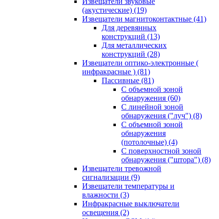
Извещатели звуковые
(акустические)
(19)
Извещатели магнитоконтактные
(41)
Для деревянных
конструкций
(13)
Для металлических
конструкций
(28)
Извещатели оптико-электронные (
инфракрасные )
(81)
Пассивные
(81)
С объемной зоной
обнаружения
(60)
С линейной зоной
обнаружения ("луч")
(8)
С объемной зоной
обнаружения
(потолочные)
(4)
С поверхностной зоной
обнаружения ("штора")
(8)
Извещатели тревожной
сигнализации
(9)
Извещатели температуры и
влажности
(3)
Инфракрасные выключатели
освещения
(2)