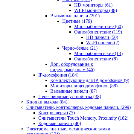
HD мониторы
(61)
WI-FI мониторы
(38)
Вызывные панели
(201)
Цветные
(179)
Многоабоненсткие
(60)
Одноабонентские
(119)
HD панели
(50)
Wi-Fi панели
(2)
Черно-белые
(21)
Многоабонентские
(13)
Одноабонентские
(8)
Доп. оборудование к
видеодомофонам
(46)
IP-домофония
(184)
Комплектующие для IP-домофонов
(9)
Мониторы видеодомофонов
(88)
Вызывные панели
(87)
Переговорные устройства
(38)
Кнопки выхода
(84)
Считыватели, контроллеры, кодовые панели.
(299)
Контроллеры
(75)
Считыватели Touch Memory, Proximity
(182)
Кодовые панели
(40)
Электромагнитные, механические замки,