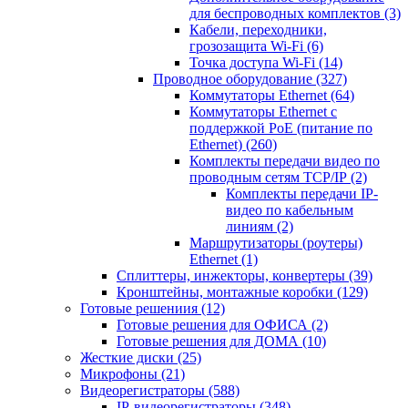
для беспроводных комплектов
(3)
Кабели, переходники,
грозозащита Wi-Fi
(6)
Точка доступа Wi-Fi
(14)
Проводное оборудование
(327)
Коммутаторы Ethernet
(64)
Коммутаторы Ethernet с
поддержкой PoE (питание по
Ethernet)
(260)
Комплекты передачи видео по
проводным сетям TCP/IP
(2)
Комплекты передачи IP-
видео по кабельным
линиям
(2)
Маршрутизаторы (роутеры)
Ethernet
(1)
Сплиттеры, инжекторы, конвертеры
(39)
Кронштейны, монтажные коробки
(129)
Готовые решениия
(12)
Готовые решения для ОФИСА
(2)
Готовые решения для ДОМА
(10)
Жесткие диски
(25)
Микрофоны
(21)
Видеорегистраторы
(588)
IP-видеорегистраторы
(348)