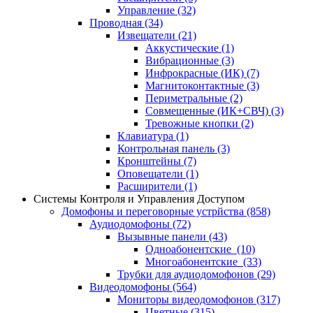
Управление
(32)
Проводная
(34)
Извещатели
(21)
Аккустические
(1)
Вибрационные
(3)
Инфрокрасные (ИК)
(7)
Магнитоконтактные
(3)
Периметральные
(2)
Совмещенные (ИК+СВЧ)
(3)
Тревожные кнопки
(2)
Клавиатура
(1)
Контрольная панель
(3)
Кронштейны
(7)
Оповещатели
(1)
Расширители
(1)
Системы Контроля и Управления Доступом
Домофоны и переговорные устрйства
(858)
Аудиодомофоны
(72)
Вызывные панели
(43)
Одноабонентские
(10)
Многоабонентские
(33)
Трубки для аудиодомофонов
(29)
Видеодомофоны
(564)
Мониторы видеодомофонов
(317)
Цветные
(315)