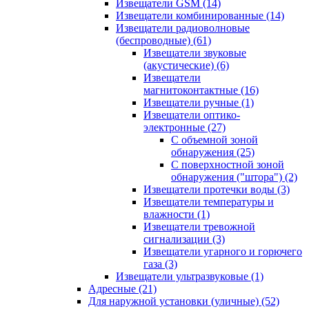
Извещатели GSM
(14)
Извещатели комбинированные
(14)
Извещатели радиоволновые
(беспроводные)
(61)
Извещатели звуковые
(акустические)
(6)
Извещатели
магнитоконтактные
(16)
Извещатели ручные
(1)
Извещатели оптико-
электронные
(27)
С объемной зоной
обнаружения
(25)
С поверхностной зоной
обнаружения ("штора")
(2)
Извещатели протечки воды
(3)
Извещатели температуры и
влажности
(1)
Извещатели тревожной
сигнализации
(3)
Извещатели угарного и горючего
газа
(3)
Извещатели ультразвуковые
(1)
Адресные
(21)
Для наружной установки (уличные)
(52)