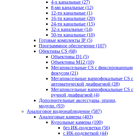
4-х канальные
(27)
8-ми канальные
(12)
12-ти канальные
(1)
16-ти канальные
(20)
24-ти канальные
(15)
32-х канальные
(14)
50-ти канальные
(10)
Готовые комплекты IP
(5)
Программное обеспечение
(107)
Обективы CS
(68)
Объективы D1
(5)
Объективы M12
(10)
Мегапиксельные CS c фиксированным
фокусом
(21)
Мегапиксельные вариофокальные CS c
автоматической диафрагмой
(28)
Мегапиксельные вариофокальные CS c
ручной диафрагмой
(4)
Дополнительные аксессуары, опции,
модули.
(93)
Аналоговое видеонаблюдение
(587)
Аналоговые камеры
(403)
Купольные камеры
(100)
без ИК-подсветки
(56)
с ИК-подсветкой
(44)