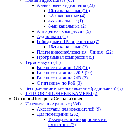
Платы видеозахвата
(63)
Аналоговые видеоплаты
(23)
16-ти канальные
(16)
32-х канальные
(4)
4-х канальные
(1)
8-ми канальные
(2)
Аппаратная компрессия
(5)
Аудиоплаты
(1)
Гибридные и IP-видеоплаты
(7)
16-ти канальные
(7)
Платы видеонаблюдения "Линия"
(22)
Программная компрессия
(5)
Термокожухи
(41)
Внешнее питание 12В
(16)
Внешнее питание 220В
(20)
Внешнее питание 24В
(2)
С питанием по PoE
(3)
Беспроводное видеонаблюдение (радиоканал)
(5)
ТЕПЛОВИЗИОННЫЕ КАМЕРЫ
(2)
Охранно-Пожарная Сигнализация
Извещатели охранные
(334)
Аксессуары для извещателей
(9)
Для помещений
(252)
Извещатели вибрационные и
емкостные
(7)