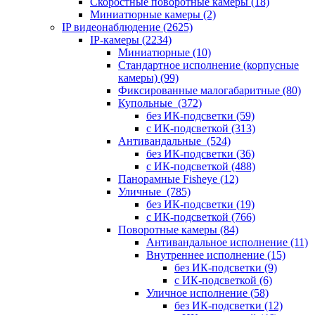
Скоростные поворотные камеры
(18)
Миниатюрные камеры
(2)
IP видеонаблюдение
(2625)
IP-камеры
(2234)
Миниатюрные
(10)
Стандартное исполнение (корпусные
камеры)
(99)
Фиксированные малогабаритные
(80)
Купольные
(372)
без ИК-подсветки
(59)
с ИК-подсветкой
(313)
Антивандальные
(524)
без ИК-подсветки
(36)
с ИК-подсветкой
(488)
Панорамные Fisheye
(12)
Уличные
(785)
без ИК-подсветки
(19)
с ИК-подсветкой
(766)
Поворотные камеры
(84)
Антивандальное исполнение
(11)
Внутреннее исполнение
(15)
без ИК-подсветки
(9)
с ИК-подсветкой
(6)
Уличное исполнение
(58)
без ИК-подсветки
(12)