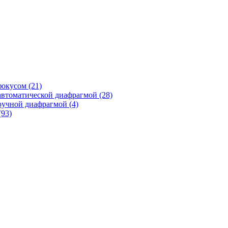
фокусом
(21)
автоматической диафрагмой
(28)
ручной диафрагмой
(4)
(93)