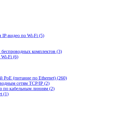
 IP-видео по Wi-Fi
(5)
я беспроводных комплектов
(3)
 Wi-Fi
(6)
й PoE (питание по Ethernet)
(260)
оводным сетям TCP/IP
(2)
ео по кабельным линиям
(2)
et
(1)