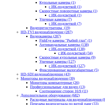
Купольные камеры
(1)
с ИК-подсветкой
(1)
Скоростные поворотные камеры
(1)
с ИК-подсветкой
(1)
Уличные камеры
(7)
с ИК-подсветкой
(7)
Видеорегистраторы
(19)
HD-TVI видеонаблюдение
(287)
Видеокамеры
(287)
FishEye камеры "Рыбий глаз"
(1)
Антивандальные камеры
(138)
с ИК-подсветкой
(138)
с ИК-подсветкой
(34)
Скоростные купольные камеры
(9)
Уличные камеры
(127)
с ИК-подсветкой
(127)
Фиксированные малогабаритные
(5)
HD-SDI видеонаблюдение
(43)
Мониторы видеонаблюдения
(39)
Мониторы компьютерные
(26)
Профессиональные для видео
(13)
Соотношение сторон 16:9
(11)
Дополнительное оборудование
(682)
Расходные материалы для видеонаблюдения
(
Передача видеосигнала по витой паре
(33)