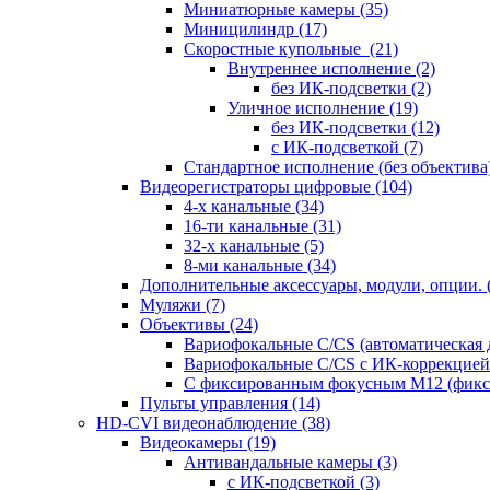
Миниатюрные камеры
(35)
Миницилиндр
(17)
Скоростные купольные
(21)
Внутреннее исполнение
(2)
без ИК-подсветки
(2)
Уличное исполнение
(19)
без ИК-подсветки
(12)
с ИК-подсветкой
(7)
Стандартное исполнение (без объектива
Видеорегистраторы цифровые
(104)
4-х канальные
(34)
16-ти канальные
(31)
32-х канальные
(5)
8-ми канальные
(34)
Дополнительные аксессуары, модули, опции.
Муляжи
(7)
Объективы
(24)
Вариофокальные C/CS (автоматическая
Вариофокальные C/CS с ИК-коррекцией 
С фиксированным фокусным М12 (фикс
Пульты управления
(14)
HD-CVI видеонаблюдение
(38)
Видеокамеры
(19)
Антивандальные камеры
(3)
с ИК-подсветкой
(3)