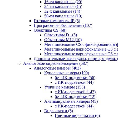
16-ти канальные
(20)
24-ти канальные
(15)
32-х канальные
(14)
50-ти канальные
(10)
Готовые комплекты IP
(5)
Программное обеспечение
(107)
Обективы CS
(68)
Объективы D1
(5)
Объективы M12
(10)
Мегапиксельные CS c фиксированным 
Мегапиксельные вариофокальные CS c 
Мегапиксельные вариофокальные CS c 
Дополнительные аксессуары, опции, модули.
Аналоговое видеонаблюдение
(587)
Аналоговые камеры
(403)
Купольные камеры
(100)
без ИК-подсветки
(56)
с ИК-подсветкой
(44)
Уличные камеры
(155)
с ИК-подсветкой
(143)
без ИК-подсветки
(12)
Антивандальные камеры
(45)
с ИК-подсветкой
(44)
Видеоглазки
(6)
Цветные видеоглазки
(6)