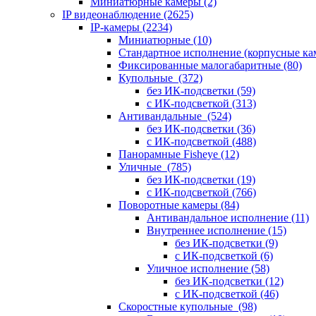
Миниатюрные камеры
(2)
IP видеонаблюдение
(2625)
IP-камеры
(2234)
Миниатюрные
(10)
Стандартное исполнение (корпусные к
Фиксированные малогабаритные
(80)
Купольные
(372)
без ИК-подсветки
(59)
с ИК-подсветкой
(313)
Антивандальные
(524)
без ИК-подсветки
(36)
с ИК-подсветкой
(488)
Панорамные Fisheye
(12)
Уличные
(785)
без ИК-подсветки
(19)
с ИК-подсветкой
(766)
Поворотные камеры
(84)
Антивандальное исполнение
(11)
Внутреннее исполнение
(15)
без ИК-подсветки
(9)
с ИК-подсветкой
(6)
Уличное исполнение
(58)
без ИК-подсветки
(12)
с ИК-подсветкой
(46)
Скоростные купольные
(98)