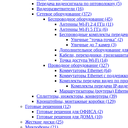
Передача видеосигнала по оптоволокну
(5)
Видеоразветвители
(16)
Сетевое оборудование
(372)
Беспроводное оборудование
(45)
Антенны Wi-Fi 2,4 ГГц
(11)
Антенны Wi-Fi 5 ГГц
(6)
Беспроводные комплекты передачи
Уличные "точка-точка"
(2)
Уличные до 7 камер
(3)
Дополнительное оборудование дл
Кабели, переходники, грозозащита
Точка доступа Wi-Fi
(14)
Проводное оборудование
(327)
Коммутаторы Ethernet
(64)
Коммутаторы Ethernet с поддержко
Комплекты передачи видео по пр
Комплекты передачи IP-вид
Маршрутизаторы (роутеры) Ethern
Сплиттеры, инжекторы, конвертеры
(39)
Кронштейны, монтажные коробки
(129)
Готовые решениия
(12)
Готовые решения для ОФИСА
(2)
Готовые решения для ДОМА
(10)
Жесткие диски
(25)
Микрофоны
(21)