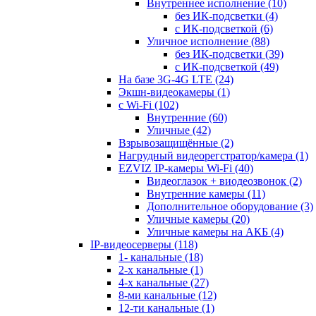
Внутреннее исполнение
(10)
без ИК-подсветки
(4)
с ИК-подсветкой
(6)
Уличное исполнение
(88)
без ИК-подсветки
(39)
с ИК-подсветкой
(49)
На базе 3G-4G LTE
(24)
Экшн-видеокамеры
(1)
с Wi-Fi
(102)
Внутренние
(60)
Уличные
(42)
Взрывозащищённые
(2)
Нагрудный видеорегстратор/камера
(1)
EZVIZ IP-камеры Wi-Fi
(40)
Видеоглазок + виодеозвонок
(2)
Внутренние камеры
(11)
Дополнительное оборудование
(3)
Уличные камеры
(20)
Уличные камеры на АКБ
(4)
IP-видеосерверы
(118)
1- канальные
(18)
2-х канальные
(1)
4-х канальные
(27)
8-ми канальные
(12)
12-ти канальные
(1)