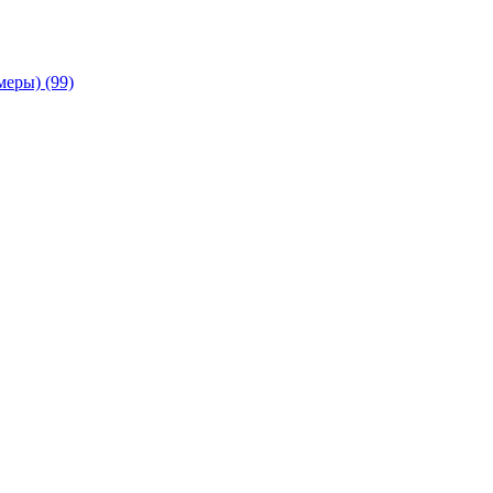
амеры)
(99)