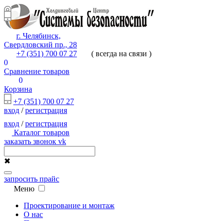
г. Челябинск,
Свердловский пр., 28
+7 (351) 700 07 27
( всегда на связи )
0
Сравнение товаров
0
Корзина
+7 (351) 700 07 27
вход
/
регистрация
вход
/
регистрация
Каталог товаров
заказать звонок
vk
✖
запросить прайс
Меню
Проектирование и монтаж
О нас