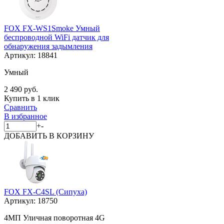
FOX FX-WS1Smoke Умный
беспроводной WiFi датчик для
обнаружения задымления
Артикул:
18841
Умный
2 490 руб.
Купить в 1 клик
Сравнить
В избранное
+
-
ДОБАВИТЬ
В КОРЗИНУ
FOX FX-C4SL (Сипуха)
Артикул:
18750
4МП Уличная поворотная 4G