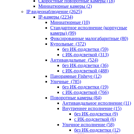
Скоростные поворотные камеры
(18)
Миниатюрные камеры
(2)
IP видеонаблюдение
(2625)
IP-камеры
(2234)
Миниатюрные
(10)
Стандартное исполнение (корпусные
камеры)
(99)
Фиксированные малогабаритные
(80)
Купольные
(372)
без ИК-подсветки
(59)
с ИК-подсветкой
(313)
Антивандальные
(524)
без ИК-подсветки
(36)
с ИК-подсветкой
(488)
Панорамные Fisheye
(12)
Уличные
(785)
без ИК-подсветки
(19)
с ИК-подсветкой
(766)
Поворотные камеры
(84)
Антивандальное исполнение
(11)
Внутреннее исполнение
(15)
без ИК-подсветки
(9)
с ИК-подсветкой
(6)
Уличное исполнение
(58)
без ИК-подсветки
(12)