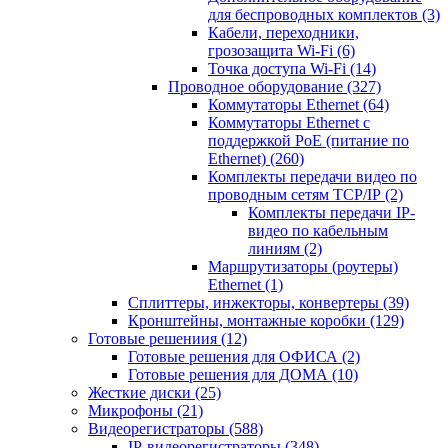
для беспроводных комплектов
(3)
Кабели, переходники,
грозозащита Wi-Fi
(6)
Точка доступа Wi-Fi
(14)
Проводное оборудование
(327)
Коммутаторы Ethernet
(64)
Коммутаторы Ethernet с
поддержкой PoE (питание по
Ethernet)
(260)
Комплекты передачи видео по
проводным сетям TCP/IP
(2)
Комплекты передачи IP-
видео по кабельным
линиям
(2)
Маршрутизаторы (роутеры)
Ethernet
(1)
Сплиттеры, инжекторы, конвертеры
(39)
Кронштейны, монтажные коробки
(129)
Готовые решениия
(12)
Готовые решения для ОФИСА
(2)
Готовые решения для ДОМА
(10)
Жесткие диски
(25)
Микрофоны
(21)
Видеорегистраторы
(588)
IP-видеорегистраторы
(348)