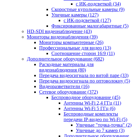
с ИК-подсветкой
(34)
Скоростные купольные камеры
(9)
Уличные камеры
(127)
с ИК-подсветкой
(127)
Фиксированные малогабаритные
(5)
HD-SDI видеонаблюдение
(43)
Мониторы видеонаблюдения
(39)
Мониторы компьютерные
(26)
Профессиональные для видео
(13)
Соотношение сторон 16:9
(11)
Дополнительное оборудование
(682)
Расходные материалы для
видеонаблюдения
(80)
Передача видеосигнала по витой паре
(33)
Передача видеосигнала по оптоволокну
(5)
Видеоразветвители
(16)
Сетевое оборудование
(372)
Беспроводное оборудование
(45)
Антенны Wi-Fi 2,4 ГГц
(11)
Антенны Wi-Fi 5 ГГц
(6)
Беспроводные комплекты
передачи IP-видео по Wi-Fi
(5)
Уличные "точка-точка"
(2)
Уличные до 7 камер
(3)
Дополнительное оборудование