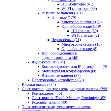
HD мониторы
(61)
WI-FI мониторы
(38)
Вызывные панели
(201)
Цветные
(179)
Многоабоненсткие
(60)
Одноабонентские
(119)
HD панели
(50)
Wi-Fi панели
(2)
Черно-белые
(21)
Многоабонентские
(13)
Одноабонентские
(8)
Доп. оборудование к
видеодомофонам
(46)
IP-домофония
(184)
Комплектующие для IP-домофонов
(9)
Мониторы видеодомофонов
(88)
Вызывные панели
(87)
Переговорные устройства
(38)
Кнопки выхода
(84)
Считыватели, контроллеры, кодовые панели.
(299)
Контроллеры
(75)
Считыватели Touch Memory, Proximity
(182)
Кодовые панели
(40)
Электромагнитные, механические замки,