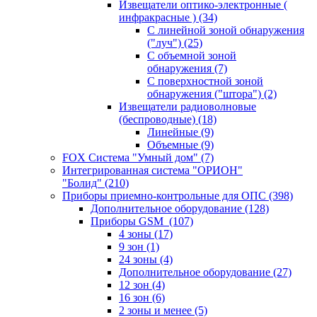
Извещатели оптико-электронные (
инфракрасные )
(34)
С линейной зоной обнаружения
("луч")
(25)
С объемной зоной
обнаружения
(7)
С поверхностной зоной
обнаружения ("штора")
(2)
Извещатели радиоволновые
(беспроводные)
(18)
Линейные
(9)
Объемные
(9)
FOX Система "Умный дом"
(7)
Интегрированная система "ОРИОН"
"Болид"
(210)
Приборы приемно-контрольные для ОПС
(398)
Дополнительное оборудование
(128)
Приборы GSM
(107)
4 зоны
(17)
9 зон
(1)
24 зоны
(4)
Дополнительное оборудование
(27)
12 зон
(4)
16 зон
(6)
2 зоны и менее
(5)