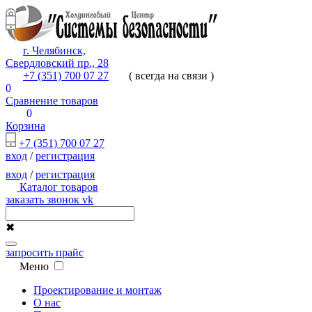
г. Челябинск,
Свердловский пр., 28
+7 (351) 700 07 27
( всегда на связи )
0
Сравнение товаров
0
Корзина
+7 (351) 700 07 27
вход
/
регистрация
вход
/
регистрация
Каталог товаров
заказать звонок
vk
✖
запросить прайс
Меню
Проектирование и монтаж
О нас