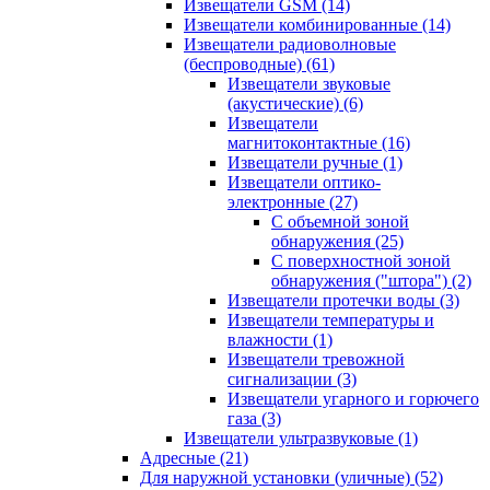
Извещатели GSM
(14)
Извещатели комбинированные
(14)
Извещатели радиоволновые
(беспроводные)
(61)
Извещатели звуковые
(акустические)
(6)
Извещатели
магнитоконтактные
(16)
Извещатели ручные
(1)
Извещатели оптико-
электронные
(27)
С объемной зоной
обнаружения
(25)
С поверхностной зоной
обнаружения ("штора")
(2)
Извещатели протечки воды
(3)
Извещатели температуры и
влажности
(1)
Извещатели тревожной
сигнализации
(3)
Извещатели угарного и горючего
газа
(3)
Извещатели ультразвуковые
(1)
Адресные
(21)
Для наружной установки (уличные)
(52)