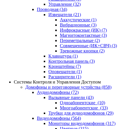
Управление
(32)
Проводная
(34)
Извещатели
(21)
Аккустические
(1)
Вибрационные
(3)
Инфрокрасные (ИК)
(7)
Магнитоконтактные
(3)
Периметральные
(2)
Совмещенные (ИК+СВЧ)
(3)
Тревожные кнопки
(2)
Клавиатура
(1)
Контрольная панель
(3)
Кронштейны
(7)
Оповещатели
(1)
Расширители
(1)
Системы Контроля и Управления Доступом
Домофоны и переговорные устрйства
(858)
Аудиодомофоны
(72)
Вызывные панели
(43)
Одноабонентские
(10)
Многоабонентские
(33)
Трубки для аудиодомофонов
(29)
Видеодомофоны
(564)
Мониторы видеодомофонов
(317)
Цветные
(315)