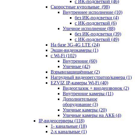
с ИК-подсветкой
(46)
Скоростные купольные
(98)
Внутреннее исполнение
(10)
без ИК-подсветки
(4)
с ИК-подсветкой
(6)
Уличное исполнение
(88)
без ИК-подсветки
(39)
с ИК-подсветкой
(49)
На базе 3G-4G LTE
(24)
Экшн-видеокамеры
(1)
с Wi-Fi
(102)
Внутренние
(60)
Уличные
(42)
Взрывозащищённые
(2)
Нагрудный видеорегстратор/камера
(1)
EZVIZ IP-камеры Wi-Fi
(40)
Видеоглазок + виодеозвонок
(2)
Внутренние камеры
(11)
Дополнительное
оборудование
(3)
Уличные камеры
(20)
Уличные камеры на АКБ
(4)
IP-видеосерверы
(118)
1- канальные
(18)
2-х канальные
(1)