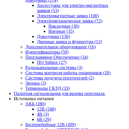
доводчики
(374)
Аксессуары для электро-магнитных
замков
(53)
Электромагнитные замки
(100)
Электромеханические замки
(72)
Накладные
(36)
Врезные
(35)
Доводчики
(136)
Дверные замки и фурнитура
(13)
Дополнительное оборудование
(16)
Идентификаторы
(59)
Программное Обеспечение
(34)
ПО Sphinx
(27)
Радиоканальные системы
(3)
Системы контроля работы охранников
(20)
Системы подсчета посетителей
(2)
Звонки
(3)
Терминалы СКУД
(33)
Палатная сигнализация для вызова персонала
Источники питания
АКБ
(280)
12В
(248)
4В
(3)
6В
(29)
Бесперебойные 12В
(209)