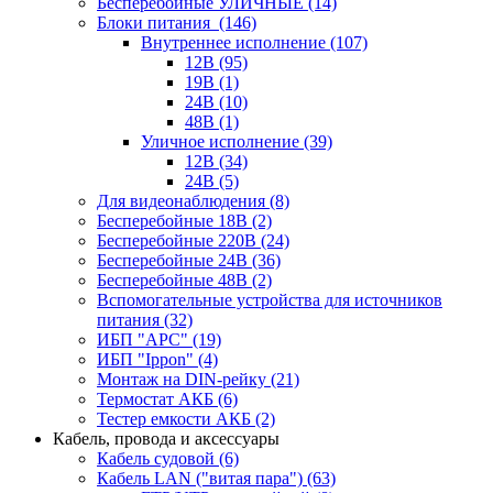
Бесперебойные УЛИЧНЫЕ
(14)
Блоки питания
(146)
Внутреннее исполнение
(107)
12В
(95)
19В
(1)
24В
(10)
48В
(1)
Уличное исполнение
(39)
12В
(34)
24В
(5)
Для видеонаблюдения
(8)
Бесперебойные 18В
(2)
Бесперебойные 220В
(24)
Бесперебойные 24В
(36)
Бесперебойные 48В
(2)
Вспомогательные устройства для источников
питания
(32)
ИБП "APC"
(19)
ИБП "Ippon"
(4)
Монтаж на DIN-рейку
(21)
Термостат АКБ
(6)
Тестер емкости АКБ
(2)
Кабель, провода и аксессуары
Кабель судовой
(6)
Кабель LAN ("витая пара")
(63)