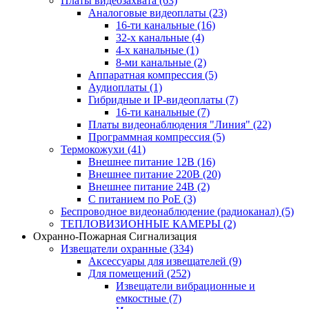
Платы видеозахвата
(63)
Аналоговые видеоплаты
(23)
16-ти канальные
(16)
32-х канальные
(4)
4-х канальные
(1)
8-ми канальные
(2)
Аппаратная компрессия
(5)
Аудиоплаты
(1)
Гибридные и IP-видеоплаты
(7)
16-ти канальные
(7)
Платы видеонаблюдения "Линия"
(22)
Программная компрессия
(5)
Термокожухи
(41)
Внешнее питание 12В
(16)
Внешнее питание 220В
(20)
Внешнее питание 24В
(2)
С питанием по PoE
(3)
Беспроводное видеонаблюдение (радиоканал)
(5)
ТЕПЛОВИЗИОННЫЕ КАМЕРЫ
(2)
Охранно-Пожарная Сигнализация
Извещатели охранные
(334)
Аксессуары для извещателей
(9)
Для помещений
(252)
Извещатели вибрационные и
емкостные
(7)