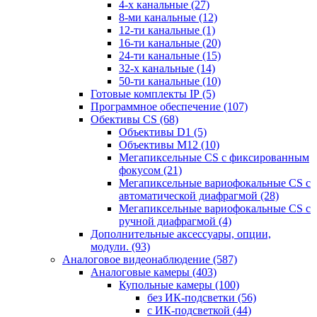
4-х канальные
(27)
8-ми канальные
(12)
12-ти канальные
(1)
16-ти канальные
(20)
24-ти канальные
(15)
32-х канальные
(14)
50-ти канальные
(10)
Готовые комплекты IP
(5)
Программное обеспечение
(107)
Обективы CS
(68)
Объективы D1
(5)
Объективы M12
(10)
Мегапиксельные CS c фиксированным
фокусом
(21)
Мегапиксельные вариофокальные CS c
автоматической диафрагмой
(28)
Мегапиксельные вариофокальные CS c
ручной диафрагмой
(4)
Дополнительные аксессуары, опции,
модули.
(93)
Аналоговое видеонаблюдение
(587)
Аналоговые камеры
(403)
Купольные камеры
(100)
без ИК-подсветки
(56)
с ИК-подсветкой
(44)