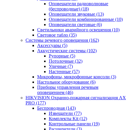
Оповещатели радиоволновые
(беспроводные)
(18)
Оповещатели звуковые
(13)
Оповещатели комбинированные
(10)
Оповещатели световые
(6)
Светильники аварийного освещения
(10)
Световое табло
(35)
Системы речевого оповещения
(162)
Аксессуары
(5)
Аккустические системы
(102)
Рупорные
(5)
Потолочные
(32)
Уличные
(7)
Настенные
(57)
Микрофоны, микрофонные консоли
(3)
Настольное оборудование
(6)
Приборы управления речевым
оповещением
(46)
HIKVISION Охранно-пожарная сигнализация AX
PRO
(177)
Беспроводная
(143)
Извещатели
(77)
Комплекты Kit
(12)
Контрольные панели
(19)
Расширители
(3)