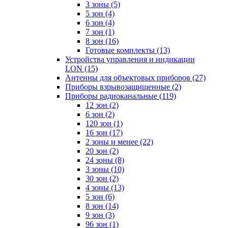
3 зоны
(5)
5 зон
(4)
6 зон
(4)
7 зон
(1)
8 зон
(16)
Готовые комплекты
(13)
Устройства управления и индикации
LON
(15)
Антенны для объектовых приборов
(27)
Приборы взрывозащищенные
(2)
Приборы радиоканальные
(119)
12 зон
(2)
6 зон
(2)
120 зон
(1)
16 зон
(17)
2 зоны и менее
(22)
20 зон
(2)
24 зоны
(8)
3 зоны
(10)
30 зон
(2)
4 зоны
(13)
5 зон
(6)
8 зон
(14)
9 зон
(3)
96 зон
(1)