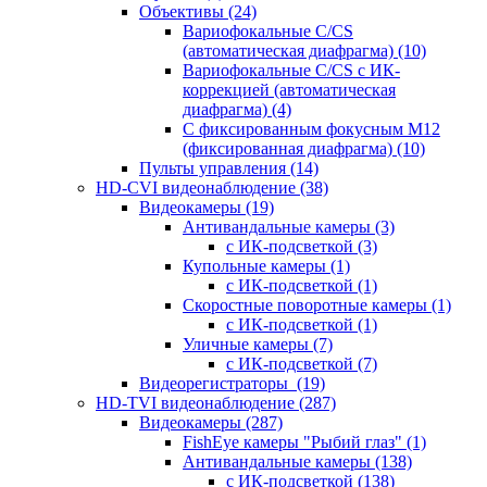
Объективы
(24)
Вариофокальные C/CS
(автоматическая диафрагма)
(10)
Вариофокальные C/CS с ИК-
коррекцией (автоматическая
диафрагма)
(4)
С фиксированным фокусным М12
(фиксированная диафрагма)
(10)
Пульты управления
(14)
HD-CVI видеонаблюдение
(38)
Видеокамеры
(19)
Антивандальные камеры
(3)
с ИК-подсветкой
(3)
Купольные камеры
(1)
с ИК-подсветкой
(1)
Скоростные поворотные камеры
(1)
с ИК-подсветкой
(1)
Уличные камеры
(7)
с ИК-подсветкой
(7)
Видеорегистраторы
(19)
HD-TVI видеонаблюдение
(287)
Видеокамеры
(287)
FishEye камеры "Рыбий глаз"
(1)
Антивандальные камеры
(138)
с ИК-подсветкой
(138)