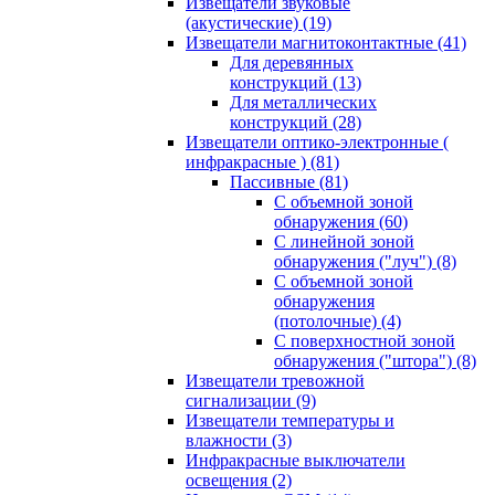
Извещатели звуковые
(акустические)
(19)
Извещатели магнитоконтактные
(41)
Для деревянных
конструкций
(13)
Для металлических
конструкций
(28)
Извещатели оптико-электронные (
инфракрасные )
(81)
Пассивные
(81)
С объемной зоной
обнаружения
(60)
С линейной зоной
обнаружения ("луч")
(8)
С объемной зоной
обнаружения
(потолочные)
(4)
С поверхностной зоной
обнаружения ("штора")
(8)
Извещатели тревожной
сигнализации
(9)
Извещатели температуры и
влажности
(3)
Инфракрасные выключатели
освещения
(2)