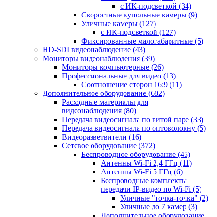
с ИК-подсветкой
(34)
Скоростные купольные камеры
(9)
Уличные камеры
(127)
с ИК-подсветкой
(127)
Фиксированные малогабаритные
(5)
HD-SDI видеонаблюдение
(43)
Мониторы видеонаблюдения
(39)
Мониторы компьютерные
(26)
Профессиональные для видео
(13)
Соотношение сторон 16:9
(11)
Дополнительное оборудование
(682)
Расходные материалы для
видеонаблюдения
(80)
Передача видеосигнала по витой паре
(33)
Передача видеосигнала по оптоволокну
(5)
Видеоразветвители
(16)
Сетевое оборудование
(372)
Беспроводное оборудование
(45)
Антенны Wi-Fi 2,4 ГГц
(11)
Антенны Wi-Fi 5 ГГц
(6)
Беспроводные комплекты
передачи IP-видео по Wi-Fi
(5)
Уличные "точка-точка"
(2)
Уличные до 7 камер
(3)
Дополнительное оборудование