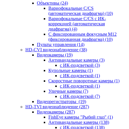
Объективы
(24)
Вариофокальные C/CS
(автоматическая диафрагма)
(10)
Вариофокальные C/CS с ИК-
коррекцией (автоматическая
диафрагма)
(4)
С фиксированным фокусным М12
(фиксированная диафрагма)
(10)
Пульты управления
(14)
HD-CVI видеонаблюдение
(38)
Видеокамеры
(19)
Антивандальные камеры
(3)
с ИК-подсветкой
(3)
Купольные камеры
(1)
с ИК-подсветкой
(1)
Скоростные поворотные камеры
(1)
с ИК-подсветкой
(1)
Уличные камеры
(7)
с ИК-подсветкой
(7)
Видеорегистраторы
(19)
HD-TVI видеонаблюдение
(287)
Видеокамеры
(287)
FishEye камеры "Рыбий глаз"
(1)
Антивандальные камеры
(138)
с ИК-подсветкой
(138)