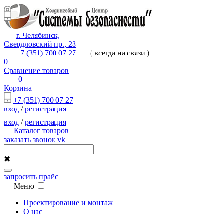
г. Челябинск,
Свердловский пр., 28
+7 (351) 700 07 27
( всегда на связи )
0
Сравнение товаров
0
Корзина
+7 (351) 700 07 27
вход
/
регистрация
вход
/
регистрация
Каталог товаров
заказать звонок
vk
✖
запросить прайс
Меню
Проектирование и монтаж
О нас