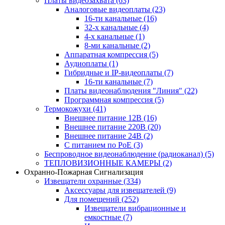
Платы видеозахвата
(63)
Аналоговые видеоплаты
(23)
16-ти канальные
(16)
32-х канальные
(4)
4-х канальные
(1)
8-ми канальные
(2)
Аппаратная компрессия
(5)
Аудиоплаты
(1)
Гибридные и IP-видеоплаты
(7)
16-ти канальные
(7)
Платы видеонаблюдения "Линия"
(22)
Программная компрессия
(5)
Термокожухи
(41)
Внешнее питание 12В
(16)
Внешнее питание 220В
(20)
Внешнее питание 24В
(2)
С питанием по PoE
(3)
Беспроводное видеонаблюдение (радиоканал)
(5)
ТЕПЛОВИЗИОННЫЕ КАМЕРЫ
(2)
Охранно-Пожарная Сигнализация
Извещатели охранные
(334)
Аксессуары для извещателей
(9)
Для помещений
(252)
Извещатели вибрационные и
емкостные
(7)