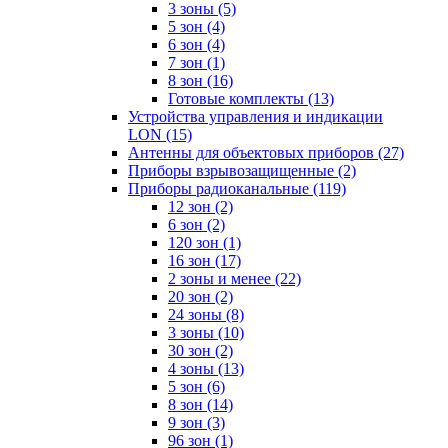
3 зоны
(5)
5 зон
(4)
6 зон
(4)
7 зон
(1)
8 зон
(16)
Готовые комплекты
(13)
Устройства управления и индикации
LON
(15)
Антенны для объектовых приборов
(27)
Приборы взрывозащищенные
(2)
Приборы радиоканальные
(119)
12 зон
(2)
6 зон
(2)
120 зон
(1)
16 зон
(17)
2 зоны и менее
(22)
20 зон
(2)
24 зоны
(8)
3 зоны
(10)
30 зон
(2)
4 зоны
(13)
5 зон
(6)
8 зон
(14)
9 зон
(3)
96 зон
(1)