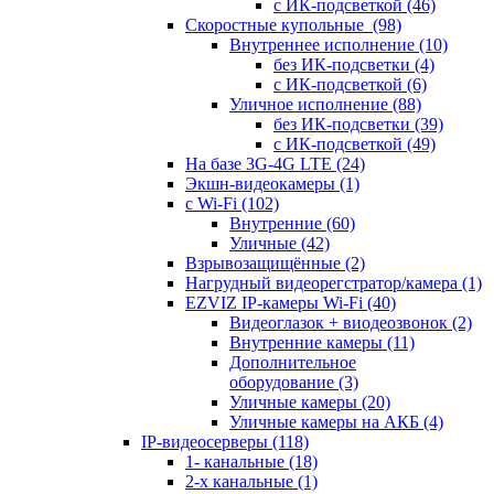
с ИК-подсветкой
(46)
Скоростные купольные
(98)
Внутреннее исполнение
(10)
без ИК-подсветки
(4)
с ИК-подсветкой
(6)
Уличное исполнение
(88)
без ИК-подсветки
(39)
с ИК-подсветкой
(49)
На базе 3G-4G LTE
(24)
Экшн-видеокамеры
(1)
с Wi-Fi
(102)
Внутренние
(60)
Уличные
(42)
Взрывозащищённые
(2)
Нагрудный видеорегстратор/камера
(1)
EZVIZ IP-камеры Wi-Fi
(40)
Видеоглазок + виодеозвонок
(2)
Внутренние камеры
(11)
Дополнительное
оборудование
(3)
Уличные камеры
(20)
Уличные камеры на АКБ
(4)
IP-видеосерверы
(118)
1- канальные
(18)
2-х канальные
(1)