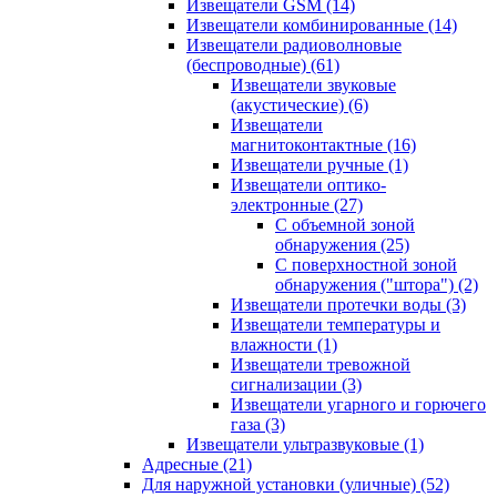
Извещатели GSM
(14)
Извещатели комбинированные
(14)
Извещатели радиоволновые
(беспроводные)
(61)
Извещатели звуковые
(акустические)
(6)
Извещатели
магнитоконтактные
(16)
Извещатели ручные
(1)
Извещатели оптико-
электронные
(27)
С объемной зоной
обнаружения
(25)
С поверхностной зоной
обнаружения ("штора")
(2)
Извещатели протечки воды
(3)
Извещатели температуры и
влажности
(1)
Извещатели тревожной
сигнализации
(3)
Извещатели угарного и горючего
газа
(3)
Извещатели ультразвуковые
(1)
Адресные
(21)
Для наружной установки (уличные)
(52)