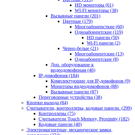
HD мониторы
(61)
WI-FI мониторы
(38)
Вызывные панели
(201)
Цветные
(179)
Многоабоненсткие
(60)
Одноабонентские
(119)
HD панели
(50)
Wi-Fi панели
(2)
Черно-белые
(21)
Многоабонентские
(13)
Одноабонентские
(8)
Доп. оборудование к
видеодомофонам
(46)
IP-домофония
(184)
Комплектующие для IP-домофонов
(9)
Мониторы видеодомофонов
(88)
Вызывные панели
(87)
Переговорные устройства
(38)
Кнопки выхода
(84)
Считыватели, контроллеры, кодовые панели.
(299)
Контроллеры
(75)
Считыватели Touch Memory, Proximity
(182)
Кодовые панели
(40)
Электромагнитные, механические замки,