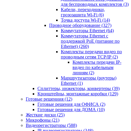
для беспроводных комплектов
(3)
Кабели, переходники,
грозозащита Wi-Fi
(6)
Точка доступа Wi-Fi
(14)
Проводное оборудование
(327)
Коммутаторы Ethernet
(64)
Коммутаторы Ethernet с
поддержкой PoE (питание по
Ethernet)
(260)
Комплекты передачи видео по
проводным сетям TCP/IP
(2)
Комплекты передачи IP-
видео по кабельным
линиям
(2)
Маршрутизаторы (роутеры)
Ethernet
(1)
Сплиттеры, инжекторы, конвертеры
(39)
Кронштейны, монтажные коробки
(129)
Готовые решениия
(12)
Готовые решения для ОФИСА
(2)
Готовые решения для ДОМА
(10)
Жесткие диски
(25)
Микрофоны
(21)
Видеорегистраторы
(588)
IP-видеорегистраторы
(348)