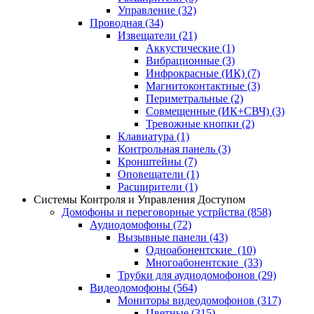
Управление
(32)
Проводная
(34)
Извещатели
(21)
Аккустические
(1)
Вибрационные
(3)
Инфрокрасные (ИК)
(7)
Магнитоконтактные
(3)
Периметральные
(2)
Совмещенные (ИК+СВЧ)
(3)
Тревожные кнопки
(2)
Клавиатура
(1)
Контрольная панель
(3)
Кронштейны
(7)
Оповещатели
(1)
Расширители
(1)
Системы Контроля и Управления Доступом
Домофоны и переговорные устрйства
(858)
Аудиодомофоны
(72)
Вызывные панели
(43)
Одноабонентские
(10)
Многоабонентские
(33)
Трубки для аудиодомофонов
(29)
Видеодомофоны
(564)
Мониторы видеодомофонов
(317)
Цветные
(315)