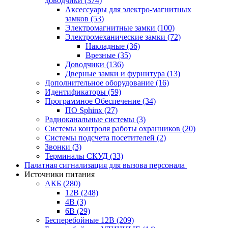
доводчики
(374)
Аксессуары для электро-магнитных
замков
(53)
Электромагнитные замки
(100)
Электромеханические замки
(72)
Накладные
(36)
Врезные
(35)
Доводчики
(136)
Дверные замки и фурнитура
(13)
Дополнительное оборудование
(16)
Идентификаторы
(59)
Программное Обеспечение
(34)
ПО Sphinx
(27)
Радиоканальные системы
(3)
Системы контроля работы охранников
(20)
Системы подсчета посетителей
(2)
Звонки
(3)
Терминалы СКУД
(33)
Палатная сигнализация для вызова персонала
Источники питания
АКБ
(280)
12В
(248)
4В
(3)
6В
(29)
Бесперебойные 12В
(209)