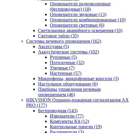
Оповещатели радиоволновые
(беспроводные)
(18)
Оповещатели звуковые
(13)
Оповещатели комбинированные
(10)
Оповещатели световые
(6)
Светильники аварийного освещения
(10)
Световое табло
(35)
Системы речевого оповещения
(162)
Аксессуары
(5)
Аккустические системы
(102)
Рупорные
(5)
Потолочные
(32)
Уличные
(7)
Настенные
(57)
Микрофоны, микрофонные консоли
(3)
Настольное оборудование
(6)
Приборы управления речевым
оповещением
(46)
HIKVISION Охранно-пожарная сигнализация AX
PRO
(177)
Беспроводная
(143)
Извещатели
(77)
Комплекты Kit
(12)
Контрольные панели
(19)
Расширители
(3)