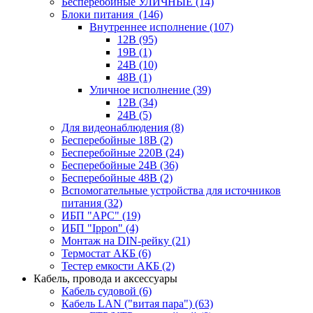
Бесперебойные УЛИЧНЫЕ
(14)
Блоки питания
(146)
Внутреннее исполнение
(107)
12В
(95)
19В
(1)
24В
(10)
48В
(1)
Уличное исполнение
(39)
12В
(34)
24В
(5)
Для видеонаблюдения
(8)
Бесперебойные 18В
(2)
Бесперебойные 220В
(24)
Бесперебойные 24В
(36)
Бесперебойные 48В
(2)
Вспомогательные устройства для источников
питания
(32)
ИБП "APC"
(19)
ИБП "Ippon"
(4)
Монтаж на DIN-рейку
(21)
Термостат АКБ
(6)
Тестер емкости АКБ
(2)
Кабель, провода и аксессуары
Кабель судовой
(6)
Кабель LAN ("витая пара")
(63)