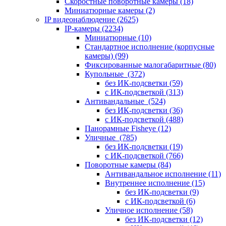
Скоростные поворотные камеры
(18)
Миниатюрные камеры
(2)
IP видеонаблюдение
(2625)
IP-камеры
(2234)
Миниатюрные
(10)
Стандартное исполнение (корпусные
камеры)
(99)
Фиксированные малогабаритные
(80)
Купольные
(372)
без ИК-подсветки
(59)
с ИК-подсветкой
(313)
Антивандальные
(524)
без ИК-подсветки
(36)
с ИК-подсветкой
(488)
Панорамные Fisheye
(12)
Уличные
(785)
без ИК-подсветки
(19)
с ИК-подсветкой
(766)
Поворотные камеры
(84)
Антивандальное исполнение
(11)
Внутреннее исполнение
(15)
без ИК-подсветки
(9)
с ИК-подсветкой
(6)
Уличное исполнение
(58)
без ИК-подсветки
(12)