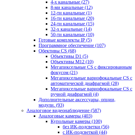
4-х канальные
(27)
8-ми канальные
(12)
12-ти канальные
(1)
16-ти канальные
(20)
24-ти канальные
(15)
32-х канальные
(14)
50-ти канальные
(10)
Готовые комплекты IP
(5)
Программное обеспечение
(107)
Обективы CS
(68)
Объективы D1
(5)
Объективы M12
(10)
Мегапиксельные CS c фиксированным
фокусом
(21)
Мегапиксельные вариофокальные CS c
автоматической диафрагмой
(28)
Мегапиксельные вариофокальные CS c
ручной диафрагмой
(4)
Дополнительные аксессуары, опции,
модули.
(93)
Аналоговое видеонаблюдение
(587)
Аналоговые камеры
(403)
Купольные камеры
(100)
без ИК-подсветки
(56)
с ИК-подсветкой
(44)