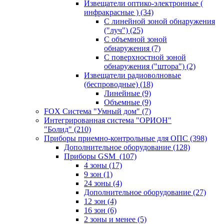
Извещатели оптико-электронные (
инфракрасные )
(34)
С линейной зоной обнаружения
("луч")
(25)
С объемной зоной
обнаружения
(7)
С поверхностной зоной
обнаружения ("штора")
(2)
Извещатели радиоволновые
(беспроводные)
(18)
Линейные
(9)
Объемные
(9)
FOX Система "Умный дом"
(7)
Интегрированная система "ОРИОН"
"Болид"
(210)
Приборы приемно-контрольные для ОПС
(398)
Дополнительное оборудование
(128)
Приборы GSM
(107)
4 зоны
(17)
9 зон
(1)
24 зоны
(4)
Дополнительное оборудование
(27)
12 зон
(4)
16 зон
(6)
2 зоны и менее
(5)