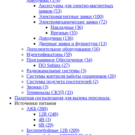
доводчики
(374)
Аксессуары для электро-магнитных
замков
(53)
Электромагнитные замки
(100)
Электромеханические замки
(72)
Накладные
(36)
Врезные
(35)
Доводчики
(136)
Дверные замки и фурнитура
(13)
Дополнительное оборудование
(16)
Идентификаторы
(59)
Программное Обеспечение
(34)
ПО Sphinx
(27)
Радиоканальные системы
(3)
Системы контроля работы охранников
(20)
Системы подсчета посетителей
(2)
Звонки
(3)
Терминалы СКУД
(33)
Палатная сигнализация для вызова персонала
Источники питания
АКБ
(280)
12В
(248)
4В
(3)
6В
(29)
Бесперебойные 12В
(209)