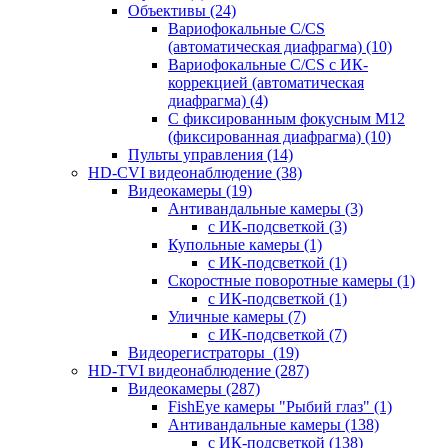
Объективы
(24)
Вариофокальные C/CS
(автоматическая диафрагма)
(10)
Вариофокальные C/CS с ИК-
коррекцией (автоматическая
диафрагма)
(4)
С фиксированным фокусным М12
(фиксированная диафрагма)
(10)
Пульты управления
(14)
HD-CVI видеонаблюдение
(38)
Видеокамеры
(19)
Антивандальные камеры
(3)
с ИК-подсветкой
(3)
Купольные камеры
(1)
с ИК-подсветкой
(1)
Скоростные поворотные камеры
(1)
с ИК-подсветкой
(1)
Уличные камеры
(7)
с ИК-подсветкой
(7)
Видеорегистраторы
(19)
HD-TVI видеонаблюдение
(287)
Видеокамеры
(287)
FishEye камеры "Рыбий глаз"
(1)
Антивандальные камеры
(138)
с ИК-подсветкой
(138)