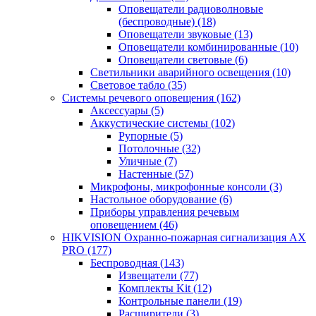
Оповещатели радиоволновые
(беспроводные)
(18)
Оповещатели звуковые
(13)
Оповещатели комбинированные
(10)
Оповещатели световые
(6)
Светильники аварийного освещения
(10)
Световое табло
(35)
Системы речевого оповещения
(162)
Аксессуары
(5)
Аккустические системы
(102)
Рупорные
(5)
Потолочные
(32)
Уличные
(7)
Настенные
(57)
Микрофоны, микрофонные консоли
(3)
Настольное оборудование
(6)
Приборы управления речевым
оповещением
(46)
HIKVISION Охранно-пожарная сигнализация AX
PRO
(177)
Беспроводная
(143)
Извещатели
(77)
Комплекты Kit
(12)
Контрольные панели
(19)
Расширители
(3)