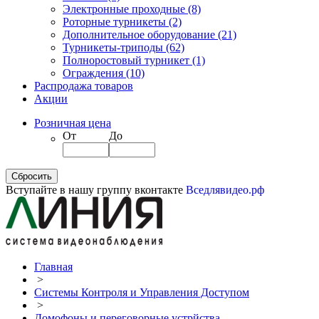
Электронные проходные
(8)
Роторные турникеты
(2)
Дополнительное оборудование
(21)
Турникеты-триподы
(62)
Полноростовый турникет
(1)
Ограждения
(10)
Распродажа товаров
Акции
Розничная цена
От
До
Вступайте в нашу группу вконтакте
Вседлявидео.рф
Главная
>
Системы Контроля и Управления Доступом
>
Домофоны и переговорные устрйства