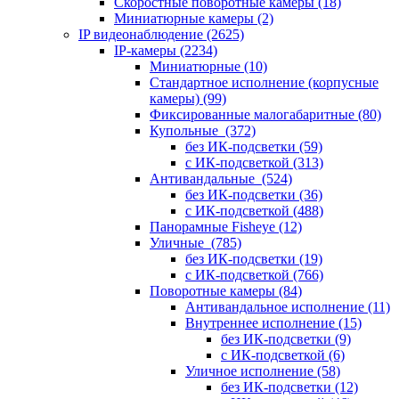
Скоростные поворотные камеры
(18)
Миниатюрные камеры
(2)
IP видеонаблюдение
(2625)
IP-камеры
(2234)
Миниатюрные
(10)
Стандартное исполнение (корпусные
камеры)
(99)
Фиксированные малогабаритные
(80)
Купольные
(372)
без ИК-подсветки
(59)
с ИК-подсветкой
(313)
Антивандальные
(524)
без ИК-подсветки
(36)
с ИК-подсветкой
(488)
Панорамные Fisheye
(12)
Уличные
(785)
без ИК-подсветки
(19)
с ИК-подсветкой
(766)
Поворотные камеры
(84)
Антивандальное исполнение
(11)
Внутреннее исполнение
(15)
без ИК-подсветки
(9)
с ИК-подсветкой
(6)
Уличное исполнение
(58)
без ИК-подсветки
(12)