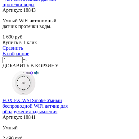
протечки воды
Артикул:
18843
Умный WiFi автономный
датчик протечки воды.
1 690 руб.
Купить в 1 клик
Сравнить
В избранное
+
-
ДОБАВИТЬ
В КОРЗИНУ
FOX FX-WS1Smoke Умный
беспроводной WiFi датчик для
обнаружения задымления
Артикул:
18841
Умный
2 490 руб.