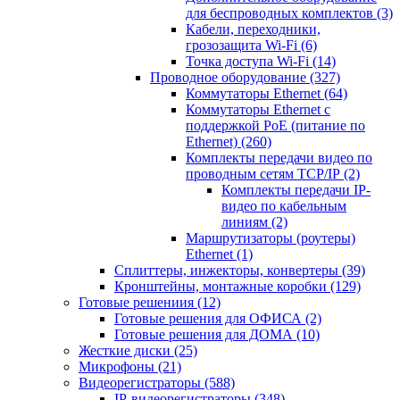
для беспроводных комплектов
(3)
Кабели, переходники,
грозозащита Wi-Fi
(6)
Точка доступа Wi-Fi
(14)
Проводное оборудование
(327)
Коммутаторы Ethernet
(64)
Коммутаторы Ethernet с
поддержкой PoE (питание по
Ethernet)
(260)
Комплекты передачи видео по
проводным сетям TCP/IP
(2)
Комплекты передачи IP-
видео по кабельным
линиям
(2)
Маршрутизаторы (роутеры)
Ethernet
(1)
Сплиттеры, инжекторы, конвертеры
(39)
Кронштейны, монтажные коробки
(129)
Готовые решениия
(12)
Готовые решения для ОФИСА
(2)
Готовые решения для ДОМА
(10)
Жесткие диски
(25)
Микрофоны
(21)
Видеорегистраторы
(588)
IP-видеорегистраторы
(348)