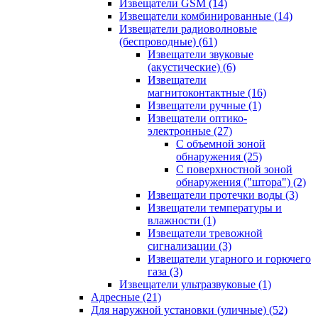
Извещатели GSM
(14)
Извещатели комбинированные
(14)
Извещатели радиоволновые
(беспроводные)
(61)
Извещатели звуковые
(акустические)
(6)
Извещатели
магнитоконтактные
(16)
Извещатели ручные
(1)
Извещатели оптико-
электронные
(27)
С объемной зоной
обнаружения
(25)
С поверхностной зоной
обнаружения ("штора")
(2)
Извещатели протечки воды
(3)
Извещатели температуры и
влажности
(1)
Извещатели тревожной
сигнализации
(3)
Извещатели угарного и горючего
газа
(3)
Извещатели ультразвуковые
(1)
Адресные
(21)
Для наружной установки (уличные)
(52)