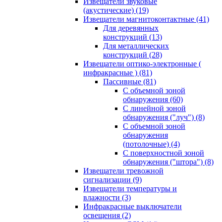
Извещатели звуковые
(акустические)
(19)
Извещатели магнитоконтактные
(41)
Для деревянных
конструкций
(13)
Для металлических
конструкций
(28)
Извещатели оптико-электронные (
инфракрасные )
(81)
Пассивные
(81)
С объемной зоной
обнаружения
(60)
С линейной зоной
обнаружения ("луч")
(8)
С объемной зоной
обнаружения
(потолочные)
(4)
С поверхностной зоной
обнаружения ("штора")
(8)
Извещатели тревожной
сигнализации
(9)
Извещатели температуры и
влажности
(3)
Инфракрасные выключатели
освещения
(2)