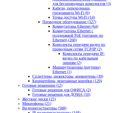
для беспроводных комплектов
(3)
Кабели, переходники,
грозозащита Wi-Fi
(6)
Точка доступа Wi-Fi
(14)
Проводное оборудование
(327)
Коммутаторы Ethernet
(64)
Коммутаторы Ethernet с
поддержкой PoE (питание по
Ethernet)
(260)
Комплекты передачи видео по
проводным сетям TCP/IP
(2)
Комплекты передачи IP-
видео по кабельным
линиям
(2)
Маршрутизаторы (роутеры)
Ethernet
(1)
Сплиттеры, инжекторы, конвертеры
(39)
Кронштейны, монтажные коробки
(129)
Готовые решениия
(12)
Готовые решения для ОФИСА
(2)
Готовые решения для ДОМА
(10)
Жесткие диски
(25)
Микрофоны
(21)
Видеорегистраторы
(588)
IP-видеорегистраторы
(348)