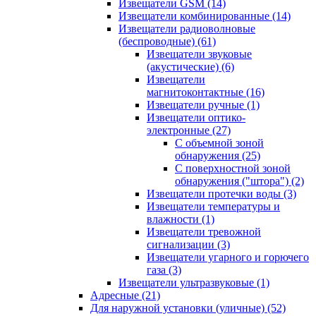
Извещатели GSM
(14)
Извещатели комбинированные
(14)
Извещатели радиоволновые
(беспроводные)
(61)
Извещатели звуковые
(акустические)
(6)
Извещатели
магнитоконтактные
(16)
Извещатели ручные
(1)
Извещатели оптико-
электронные
(27)
С объемной зоной
обнаружения
(25)
С поверхностной зоной
обнаружения ("штора")
(2)
Извещатели протечки воды
(3)
Извещатели температуры и
влажности
(1)
Извещатели тревожной
сигнализации
(3)
Извещатели угарного и горючего
газа
(3)
Извещатели ультразвуковые
(1)
Адресные
(21)
Для наружной установки (уличные)
(52)