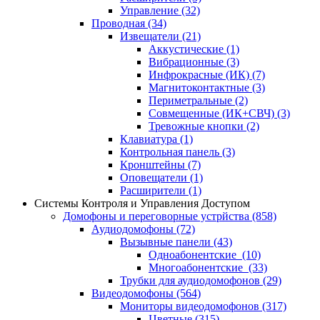
Управление
(32)
Проводная
(34)
Извещатели
(21)
Аккустические
(1)
Вибрационные
(3)
Инфрокрасные (ИК)
(7)
Магнитоконтактные
(3)
Периметральные
(2)
Совмещенные (ИК+СВЧ)
(3)
Тревожные кнопки
(2)
Клавиатура
(1)
Контрольная панель
(3)
Кронштейны
(7)
Оповещатели
(1)
Расширители
(1)
Системы Контроля и Управления Доступом
Домофоны и переговорные устрйства
(858)
Аудиодомофоны
(72)
Вызывные панели
(43)
Одноабонентские
(10)
Многоабонентские
(33)
Трубки для аудиодомофонов
(29)
Видеодомофоны
(564)
Мониторы видеодомофонов
(317)
Цветные
(315)