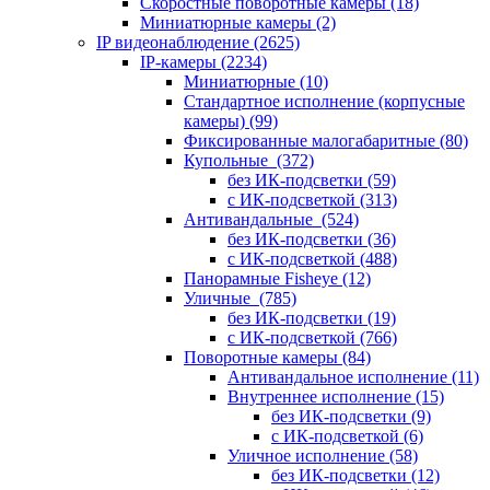
Скоростные поворотные камеры
(18)
Миниатюрные камеры
(2)
IP видеонаблюдение
(2625)
IP-камеры
(2234)
Миниатюрные
(10)
Стандартное исполнение (корпусные
камеры)
(99)
Фиксированные малогабаритные
(80)
Купольные
(372)
без ИК-подсветки
(59)
с ИК-подсветкой
(313)
Антивандальные
(524)
без ИК-подсветки
(36)
с ИК-подсветкой
(488)
Панорамные Fisheye
(12)
Уличные
(785)
без ИК-подсветки
(19)
с ИК-подсветкой
(766)
Поворотные камеры
(84)
Антивандальное исполнение
(11)
Внутреннее исполнение
(15)
без ИК-подсветки
(9)
с ИК-подсветкой
(6)
Уличное исполнение
(58)
без ИК-подсветки
(12)