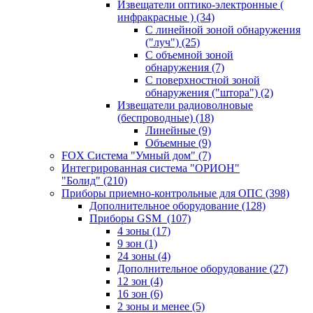
Извещатели оптико-электронные (
инфракрасные )
(34)
С линейной зоной обнаружения
("луч")
(25)
С объемной зоной
обнаружения
(7)
С поверхностной зоной
обнаружения ("штора")
(2)
Извещатели радиоволновые
(беспроводные)
(18)
Линейные
(9)
Объемные
(9)
FOX Система "Умный дом"
(7)
Интегрированная система "ОРИОН"
"Болид"
(210)
Приборы приемно-контрольные для ОПС
(398)
Дополнительное оборудование
(128)
Приборы GSM
(107)
4 зоны
(17)
9 зон
(1)
24 зоны
(4)
Дополнительное оборудование
(27)
12 зон
(4)
16 зон
(6)
2 зоны и менее
(5)