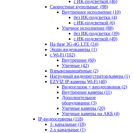
с ИК-подсветкой
(46)
Скоростные купольные
(98)
Внутреннее исполнение
(10)
без ИК-подсветки
(4)
с ИК-подсветкой
(6)
Уличное исполнение
(88)
без ИК-подсветки
(39)
с ИК-подсветкой
(49)
На базе 3G-4G LTE
(24)
Экшн-видеокамеры
(1)
с Wi-Fi
(102)
Внутренние
(60)
Уличные
(42)
Взрывозащищённые
(2)
Нагрудный видеорегстратор/камера
(1)
EZVIZ IP-камеры Wi-Fi
(40)
Видеоглазок + виодеозвонок
(2)
Внутренние камеры
(11)
Дополнительное
оборудование
(3)
Уличные камеры
(20)
Уличные камеры на АКБ
(4)
IP-видеосерверы
(118)
1- канальные
(18)
2-х канальные
(1)