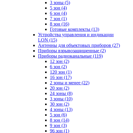
3 зоны
(5)
5 зон
(4)
6 зон
(4)
7 зон
(1)
8 зон
(16)
Готовые комплекты
(13)
Устройства управления и индикации
LON
(15)
Антенны для объектовых приборов
(27)
Приборы взрывозащищенные
(2)
Приборы радиоканальные
(119)
12 зон
(2)
6 зон
(2)
120 зон
(1)
16 зон
(17)
2 зоны и менее
(22)
20 зон
(2)
24 зоны
(8)
3 зоны
(10)
30 зон
(2)
4 зоны
(13)
5 зон
(6)
8 зон
(14)
9 зон
(3)
96 зон
(1)