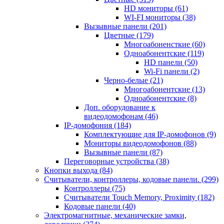
HD мониторы
(61)
WI-FI мониторы
(38)
Вызывные панели
(201)
Цветные
(179)
Многоабоненсткие
(60)
Одноабонентские
(119)
HD панели
(50)
Wi-Fi панели
(2)
Черно-белые
(21)
Многоабонентские
(13)
Одноабонентские
(8)
Доп. оборудование к
видеодомофонам
(46)
IP-домофония
(184)
Комплектующие для IP-домофонов
(9)
Мониторы видеодомофонов
(88)
Вызывные панели
(87)
Переговорные устройства
(38)
Кнопки выхода
(84)
Считыватели, контроллеры, кодовые панели.
(299)
Контроллеры
(75)
Считыватели Touch Memory, Proximity
(182)
Кодовые панели
(40)
Электромагнитные, механические замки,