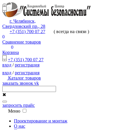
г. Челябинск,
Свердловский пр., 28
+7 (351) 700 07 27
( всегда на связи )
0
Сравнение товаров
0
Корзина
+7 (351) 700 07 27
вход
/
регистрация
вход
/
регистрация
Каталог товаров
заказать звонок
vk
✖
запросить прайс
Меню
Проектирование и монтаж
О нас