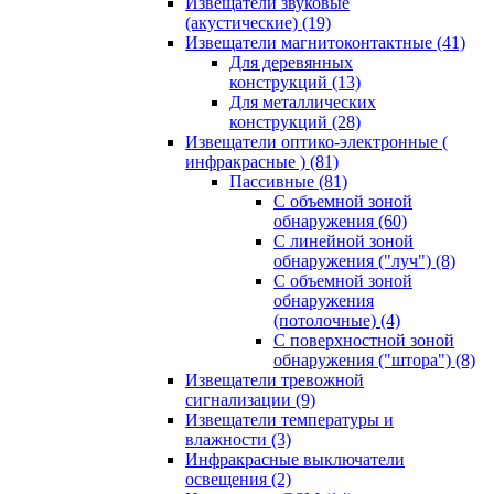
Извещатели звуковые
(акустические)
(19)
Извещатели магнитоконтактные
(41)
Для деревянных
конструкций
(13)
Для металлических
конструкций
(28)
Извещатели оптико-электронные (
инфракрасные )
(81)
Пассивные
(81)
С объемной зоной
обнаружения
(60)
С линейной зоной
обнаружения ("луч")
(8)
С объемной зоной
обнаружения
(потолочные)
(4)
С поверхностной зоной
обнаружения ("штора")
(8)
Извещатели тревожной
сигнализации
(9)
Извещатели температуры и
влажности
(3)
Инфракрасные выключатели
освещения
(2)