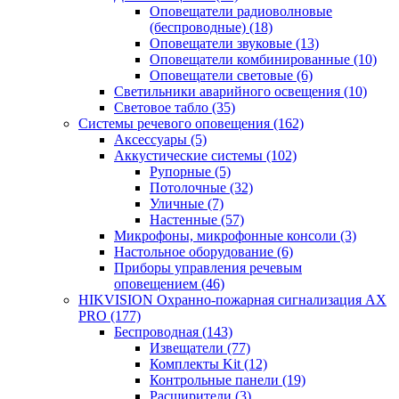
Оповещатели радиоволновые
(беспроводные)
(18)
Оповещатели звуковые
(13)
Оповещатели комбинированные
(10)
Оповещатели световые
(6)
Светильники аварийного освещения
(10)
Световое табло
(35)
Системы речевого оповещения
(162)
Аксессуары
(5)
Аккустические системы
(102)
Рупорные
(5)
Потолочные
(32)
Уличные
(7)
Настенные
(57)
Микрофоны, микрофонные консоли
(3)
Настольное оборудование
(6)
Приборы управления речевым
оповещением
(46)
HIKVISION Охранно-пожарная сигнализация AX
PRO
(177)
Беспроводная
(143)
Извещатели
(77)
Комплекты Kit
(12)
Контрольные панели
(19)
Расширители
(3)