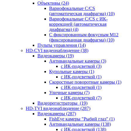
Объективы
(24)
Вариофокальные C/CS
(автоматическая диафрагма)
(10)
Вариофокальные C/CS с ИК-
коррекцией (автоматическая
диафрагма)
(4)
С фиксированным фокусным М12
(фиксированная диафрагма)
(10)
Пульты управления
(14)
HD-CVI видеонаблюдение
(38)
Видеокамеры
(19)
Антивандальные камеры
(3)
с ИК-подсветкой
(3)
Купольные камеры
(1)
с ИК-подсветкой
(1)
Скоростные поворотные камеры
(1)
с ИК-подсветкой
(1)
Уличные камеры
(7)
с ИК-подсветкой
(7)
Видеорегистраторы
(19)
HD-TVI видеонаблюдение
(287)
Видеокамеры
(287)
FishEye камеры "Рыбий глаз"
(1)
Антивандальные камеры
(138)
с ИК-подсветкой
(138)