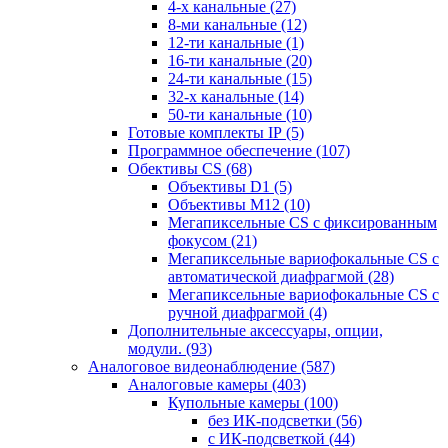
4-х канальные
(27)
8-ми канальные
(12)
12-ти канальные
(1)
16-ти канальные
(20)
24-ти канальные
(15)
32-х канальные
(14)
50-ти канальные
(10)
Готовые комплекты IP
(5)
Программное обеспечение
(107)
Обективы CS
(68)
Объективы D1
(5)
Объективы M12
(10)
Мегапиксельные CS c фиксированным
фокусом
(21)
Мегапиксельные вариофокальные CS c
автоматической диафрагмой
(28)
Мегапиксельные вариофокальные CS c
ручной диафрагмой
(4)
Дополнительные аксессуары, опции,
модули.
(93)
Аналоговое видеонаблюдение
(587)
Аналоговые камеры
(403)
Купольные камеры
(100)
без ИК-подсветки
(56)
с ИК-подсветкой
(44)