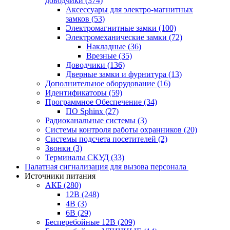
доводчики
(374)
Аксессуары для электро-магнитных
замков
(53)
Электромагнитные замки
(100)
Электромеханические замки
(72)
Накладные
(36)
Врезные
(35)
Доводчики
(136)
Дверные замки и фурнитура
(13)
Дополнительное оборудование
(16)
Идентификаторы
(59)
Программное Обеспечение
(34)
ПО Sphinx
(27)
Радиоканальные системы
(3)
Системы контроля работы охранников
(20)
Системы подсчета посетителей
(2)
Звонки
(3)
Терминалы СКУД
(33)
Палатная сигнализация для вызова персонала
Источники питания
АКБ
(280)
12В
(248)
4В
(3)
6В
(29)
Бесперебойные 12В
(209)