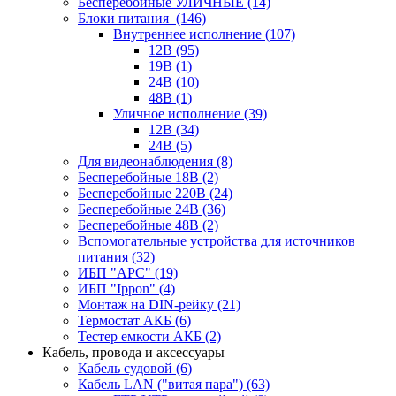
Бесперебойные УЛИЧНЫЕ
(14)
Блоки питания
(146)
Внутреннее исполнение
(107)
12В
(95)
19В
(1)
24В
(10)
48В
(1)
Уличное исполнение
(39)
12В
(34)
24В
(5)
Для видеонаблюдения
(8)
Бесперебойные 18В
(2)
Бесперебойные 220В
(24)
Бесперебойные 24В
(36)
Бесперебойные 48В
(2)
Вспомогательные устройства для источников
питания
(32)
ИБП "APC"
(19)
ИБП "Ippon"
(4)
Монтаж на DIN-рейку
(21)
Термостат АКБ
(6)
Тестер емкости АКБ
(2)
Кабель, провода и аксессуары
Кабель судовой
(6)
Кабель LAN ("витая пара")
(63)