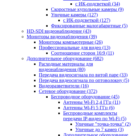
с ИК-подсветкой
(34)
Скоростные купольные камеры
(9)
Уличные камеры
(127)
с ИК-подсветкой
(127)
Фиксированные малогабаритные
(5)
HD-SDI видеонаблюдение
(43)
Мониторы видеонаблюдения
(39)
Мониторы компьютерные
(26)
Профессиональные для видео
(13)
Соотношение сторон 16:9
(11)
Дополнительное оборудование
(682)
Расходные материалы для
видеонаблюдения
(80)
Передача видеосигнала по витой паре
(33)
Передача видеосигнала по оптоволокну
(5)
Видеоразветвители
(16)
Сетевое оборудование
(372)
Беспроводное оборудование
(45)
Антенны Wi-Fi 2,4 ГГц
(11)
Антенны Wi-Fi 5 ГГц
(6)
Беспроводные комплекты
передачи IP-видео по Wi-Fi
(5)
Уличные "точка-точка"
(2)
Уличные до 7 камер
(3)
Дополнительное оборудование