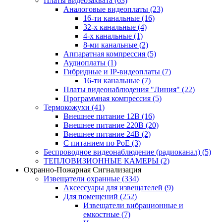
Платы видеозахвата
(63)
Аналоговые видеоплаты
(23)
16-ти канальные
(16)
32-х канальные
(4)
4-х канальные
(1)
8-ми канальные
(2)
Аппаратная компрессия
(5)
Аудиоплаты
(1)
Гибридные и IP-видеоплаты
(7)
16-ти канальные
(7)
Платы видеонаблюдения "Линия"
(22)
Программная компрессия
(5)
Термокожухи
(41)
Внешнее питание 12В
(16)
Внешнее питание 220В
(20)
Внешнее питание 24В
(2)
С питанием по PoE
(3)
Беспроводное видеонаблюдение (радиоканал)
(5)
ТЕПЛОВИЗИОННЫЕ КАМЕРЫ
(2)
Охранно-Пожарная Сигнализация
Извещатели охранные
(334)
Аксессуары для извещателей
(9)
Для помещений
(252)
Извещатели вибрационные и
емкостные
(7)