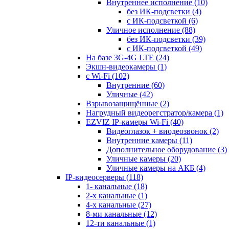
Внутреннее исполнение
(10)
без ИК-подсветки
(4)
с ИК-подсветкой
(6)
Уличное исполнение
(88)
без ИК-подсветки
(39)
с ИК-подсветкой
(49)
На базе 3G-4G LTE
(24)
Экшн-видеокамеры
(1)
с Wi-Fi
(102)
Внутренние
(60)
Уличные
(42)
Взрывозащищённые
(2)
Нагрудный видеорегстратор/камера
(1)
EZVIZ IP-камеры Wi-Fi
(40)
Видеоглазок + виодеозвонок
(2)
Внутренние камеры
(11)
Дополнительное оборудование
(3)
Уличные камеры
(20)
Уличные камеры на АКБ
(4)
IP-видеосерверы
(118)
1- канальные
(18)
2-х канальные
(1)
4-х канальные
(27)
8-ми канальные
(12)
12-ти канальные
(1)