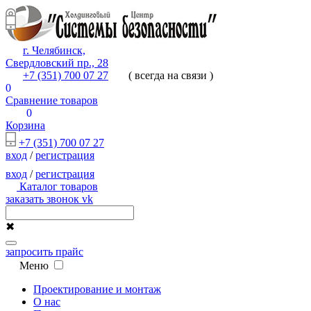
г. Челябинск,
Свердловский пр., 28
+7 (351) 700 07 27
( всегда на связи )
0
Сравнение товаров
0
Корзина
+7 (351) 700 07 27
вход
/
регистрация
вход
/
регистрация
Каталог товаров
заказать звонок
vk
✖
запросить прайс
Меню
Проектирование и монтаж
О нас