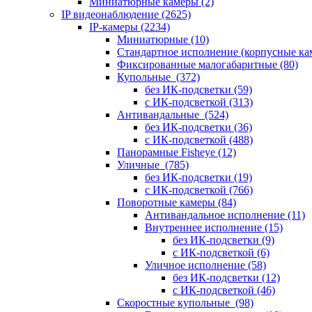
Миниатюрные камеры
(2)
IP видеонаблюдение
(2625)
IP-камеры
(2234)
Миниатюрные
(10)
Стандартное исполнение (корпусные к
Фиксированные малогабаритные
(80)
Купольные
(372)
без ИК-подсветки
(59)
с ИК-подсветкой
(313)
Антивандальные
(524)
без ИК-подсветки
(36)
с ИК-подсветкой
(488)
Панорамные Fisheye
(12)
Уличные
(785)
без ИК-подсветки
(19)
с ИК-подсветкой
(766)
Поворотные камеры
(84)
Антивандальное исполнение
(11)
Внутреннее исполнение
(15)
без ИК-подсветки
(9)
с ИК-подсветкой
(6)
Уличное исполнение
(58)
без ИК-подсветки
(12)
с ИК-подсветкой
(46)
Скоростные купольные
(98)