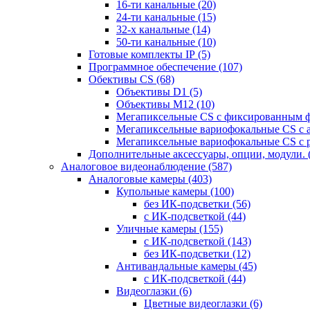
16-ти канальные
(20)
24-ти канальные
(15)
32-х канальные
(14)
50-ти канальные
(10)
Готовые комплекты IP
(5)
Программное обеспечение
(107)
Обективы CS
(68)
Объективы D1
(5)
Объективы M12
(10)
Мегапиксельные CS c фиксированным 
Мегапиксельные вариофокальные CS c 
Мегапиксельные вариофокальные CS c 
Дополнительные аксессуары, опции, модули.
Аналоговое видеонаблюдение
(587)
Аналоговые камеры
(403)
Купольные камеры
(100)
без ИК-подсветки
(56)
с ИК-подсветкой
(44)
Уличные камеры
(155)
с ИК-подсветкой
(143)
без ИК-подсветки
(12)
Антивандальные камеры
(45)
с ИК-подсветкой
(44)
Видеоглазки
(6)
Цветные видеоглазки
(6)