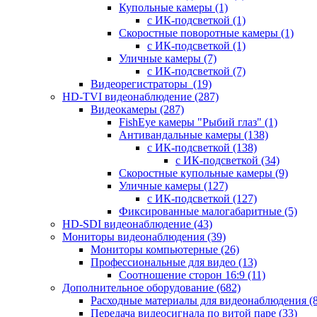
Купольные камеры
(1)
с ИК-подсветкой
(1)
Скоростные поворотные камеры
(1)
с ИК-подсветкой
(1)
Уличные камеры
(7)
с ИК-подсветкой
(7)
Видеорегистраторы
(19)
HD-TVI видеонаблюдение
(287)
Видеокамеры
(287)
FishEye камеры "Рыбий глаз"
(1)
Антивандальные камеры
(138)
с ИК-подсветкой
(138)
с ИК-подсветкой
(34)
Скоростные купольные камеры
(9)
Уличные камеры
(127)
с ИК-подсветкой
(127)
Фиксированные малогабаритные
(5)
HD-SDI видеонаблюдение
(43)
Мониторы видеонаблюдения
(39)
Мониторы компьютерные
(26)
Профессиональные для видео
(13)
Соотношение сторон 16:9
(11)
Дополнительное оборудование
(682)
Расходные материалы для видеонаблюдения
(
Передача видеосигнала по витой паре
(33)