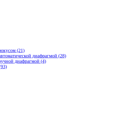
фокусом
(21)
автоматической диафрагмой
(28)
ручной диафрагмой
(4)
(93)