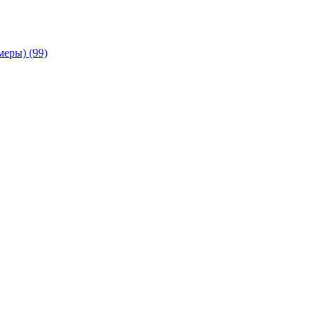
амеры)
(99)