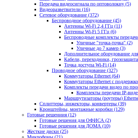
Передача видеосигнала по оптоволокну
(5)
Видеоразветвители
(16)
Сетевое оборудование
(372)
Беспроводное оборудование
(45)
Антенны Wi-Fi 2,4 ГГц
(11)
Антенны Wi-Fi 5 ГГц
(6)
Беспроводные комплекты передачи
Уличные "точка-точка"
(2)
Уличные до 7 камер
(3)
Дополнительное оборудование дл
Кабели, переходники, грозозащита
Точка доступа Wi-Fi
(14)
Проводное оборудование
(327)
Коммутаторы Ethernet
(64)
Коммутаторы Ethernet с поддержко
Комплекты передачи видео по пр
Комплекты передачи IP-вид
Маршрутизаторы (роутеры) Ethern
Сплиттеры, инжекторы, конвертеры
(39)
Кронштейны, монтажные коробки
(129)
Готовые решениия
(12)
Готовые решения для ОФИСА
(2)
Готовые решения для ДОМА
(10)
Жесткие диски
(25)
Микрофоны
(21)