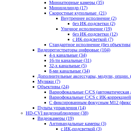
Миниатюрные камеры
(35)
Миницилиндр
(17)
Скоростные купольные
(21)
Внутреннее исполнение
(2)
без ИК-подсветки
(2)
Уличное исполнение
(19)
без ИК-подсветки
(12)
с ИК-подсветкой
(7)
Стандартное исполнение (без объектива
Видеорегистраторы цифровые
(104)
4-х канальные
(34)
16-ти канальные
(31)
32-х канальные
(5)
8-ми канальные
(34)
Дополнительные аксессуары, модули, опции.
Муляжи
(7)
Объективы
(24)
Вариофокальные C/CS (автоматическая
Вариофокальные C/CS с ИК-коррекцией 
С фиксированным фокусным М12 (фикс
Пульты управления
(14)
HD-CVI видеонаблюдение
(38)
Видеокамеры
(19)
Антивандальные камеры
(3)
с ИК-подсветкой
(3)