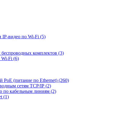
 IP-видео по Wi-Fi
(5)
я беспроводных комплектов
(3)
 Wi-Fi
(6)
й PoE (питание по Ethernet)
(260)
оводным сетям TCP/IP
(2)
ео по кабельным линиям
(2)
et
(1)