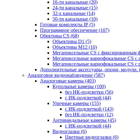
16-ти канальные
(20)
24-ти канальные
(15)
32-х канальные
(14)
50-ти канальные
(10)
Готовые комплекты IP
(5)
Программное обеспечение
(107)
Обективы CS
(68)
Объективы D1
(5)
Объективы M12
(10)
Мегапиксельные CS c фиксированным 
Мегапиксельные вариофокальные CS c 
Мегапиксельные вариофокальные CS c 
Дополнительные аксессуары, опции, модули.
Аналоговое видеонаблюдение
(587)
Аналоговые камеры
(403)
Купольные камеры
(100)
без ИК-подсветки
(56)
с ИК-подсветкой
(44)
Уличные камеры
(155)
с ИК-подсветкой
(143)
без ИК-подсветки
(12)
Антивандальные камеры
(45)
с ИК-подсветкой
(44)
Видеоглазки
(6)
Цветные видеоглазки
(6)