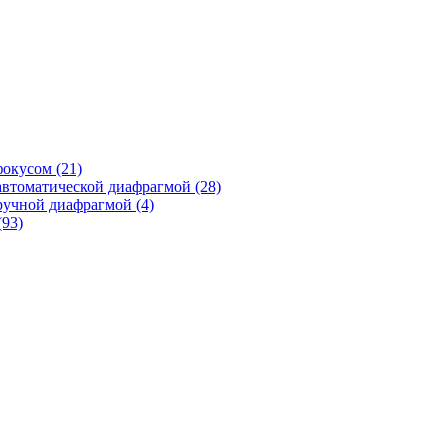
фокусом
(21)
автоматической диафрагмой
(28)
ручной диафрагмой
(4)
(93)