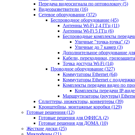
Передача видеосигнала по оптоволокну
(5)
Видеоразветвители
(16)
Сетевое оборудование
(372)
Беспроводное оборудование
(45)
Антенны Wi-Fi 2,4 ГГц
(11)
Антенны Wi-Fi 5 ГГц
(6)
Беспроводные комплекты передачи
Уличные "точка-точка"
(2)
Уличные до 7 камер
(3)
Дополнительное оборудование дл
Кабели, переходники, грозозащита
Точка доступа Wi-Fi
(14)
Проводное оборудование
(327)
Коммутаторы Ethernet
(64)
Коммутаторы Ethernet с поддержко
Комплекты передачи видео по пр
Комплекты передачи IP-вид
Маршрутизаторы (роутеры) Ethern
Сплиттеры, инжекторы, конвертеры
(39)
Кронштейны, монтажные коробки
(129)
Готовые решениия
(12)
Готовые решения для ОФИСА
(2)
Готовые решения для ДОМА
(10)
Жесткие диски
(25)
Микрофоны
(21)