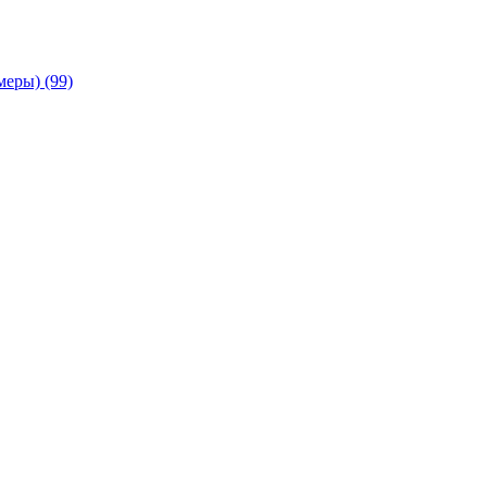
амеры)
(99)