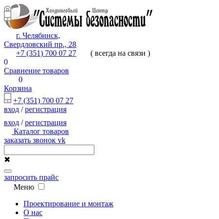
г. Челябинск,
Свердловский пр., 28
+7 (351) 700 07 27
( всегда на связи )
0
Сравнение товаров
0
Корзина
+7 (351) 700 07 27
вход
/
регистрация
вход
/
регистрация
Каталог товаров
заказать звонок
vk
✖
запросить прайс
Меню
Проектирование и монтаж
О нас