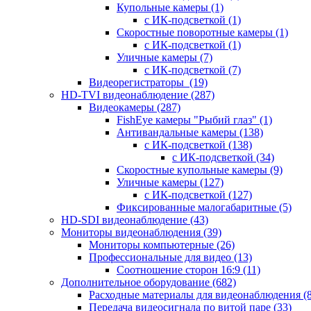
Купольные камеры
(1)
с ИК-подсветкой
(1)
Скоростные поворотные камеры
(1)
с ИК-подсветкой
(1)
Уличные камеры
(7)
с ИК-подсветкой
(7)
Видеорегистраторы
(19)
HD-TVI видеонаблюдение
(287)
Видеокамеры
(287)
FishEye камеры "Рыбий глаз"
(1)
Антивандальные камеры
(138)
с ИК-подсветкой
(138)
с ИК-подсветкой
(34)
Скоростные купольные камеры
(9)
Уличные камеры
(127)
с ИК-подсветкой
(127)
Фиксированные малогабаритные
(5)
HD-SDI видеонаблюдение
(43)
Мониторы видеонаблюдения
(39)
Мониторы компьютерные
(26)
Профессиональные для видео
(13)
Соотношение сторон 16:9
(11)
Дополнительное оборудование
(682)
Расходные материалы для видеонаблюдения
(
Передача видеосигнала по витой паре
(33)