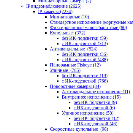
Миниатюрные камеры
(2)
IP видеонаблюдение
(2625)
IP-камеры
(2234)
Миниатюрные
(10)
Стандартное исполнение (корпусные к
Фиксированные малогабаритные
(80)
Купольные
(372)
без ИК-подсветки
(59)
с ИК-подсветкой
(313)
Антивандальные
(524)
без ИК-подсветки
(36)
с ИК-подсветкой
(488)
Панорамные Fisheye
(12)
Уличные
(785)
без ИК-подсветки
(19)
с ИК-подсветкой
(766)
Поворотные камеры
(84)
Антивандальное исполнение
(11)
Внутреннее исполнение
(15)
без ИК-подсветки
(9)
с ИК-подсветкой
(6)
Уличное исполнение
(58)
без ИК-подсветки
(12)
с ИК-подсветкой
(46)
Скоростные купольные
(98)