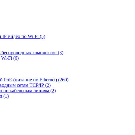
 IP-видео по Wi-Fi
(5)
я беспроводных комплектов
(3)
 Wi-Fi
(6)
й PoE (питание по Ethernet)
(260)
оводным сетям TCP/IP
(2)
ео по кабельным линиям
(2)
et
(1)