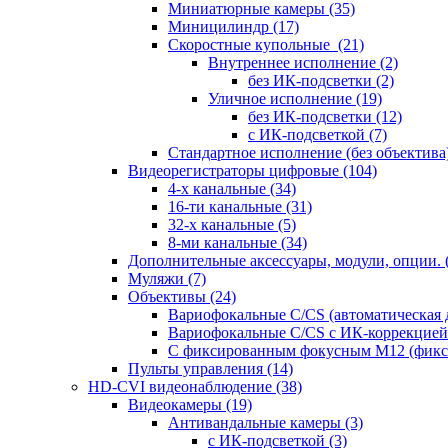
Миниатюрные камеры
(35)
Миницилиндр
(17)
Скоростные купольные
(21)
Внутреннее исполнение
(2)
без ИК-подсветки
(2)
Уличное исполнение
(19)
без ИК-подсветки
(12)
с ИК-подсветкой
(7)
Стандартное исполнение (без объектива
Видеорегистраторы цифровые
(104)
4-х канальные
(34)
16-ти канальные
(31)
32-х канальные
(5)
8-ми канальные
(34)
Дополнительные аксессуары, модули, опции.
Муляжи
(7)
Объективы
(24)
Вариофокальные C/CS (автоматическая
Вариофокальные C/CS с ИК-коррекцией 
С фиксированным фокусным М12 (фикс
Пульты управления
(14)
HD-CVI видеонаблюдение
(38)
Видеокамеры
(19)
Антивандальные камеры
(3)
с ИК-подсветкой
(3)