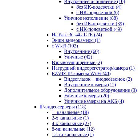
Внутреннее исполнение
(10)
без ИК-подсветки
(4)
с ИК-подсветкой
(6)
Уличное исполнение
(88)
без ИК-подсветки
(39)
с ИК-подсветкой
(49)
На базе 3G-4G LTE
(24)
Экшн-видеокамеры
(1)
с Wi-Fi
(102)
Внутренние
(60)
Уличные
(42)
Взрывозащищённые
(2)
Нагрудный видеорегстратор/камера
(1)
EZVIZ IP-камеры Wi-Fi
(40)
Видеоглазок + виодеозвонок
(2)
Внутренние камеры
(11)
Дополнительное оборудование
(3)
Уличные камеры
(20)
Уличные камеры на АКБ
(4)
IP-видеосерверы
(118)
1- канальные
(18)
2-х канальные
(1)
4-х канальные
(27)
8-ми канальные
(12)
12-ти канальные
(1)