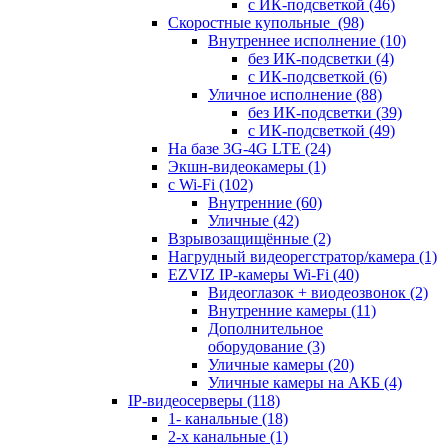
с ИК-подсветкой
(46)
Скоростные купольные
(98)
Внутреннее исполнение
(10)
без ИК-подсветки
(4)
с ИК-подсветкой
(6)
Уличное исполнение
(88)
без ИК-подсветки
(39)
с ИК-подсветкой
(49)
На базе 3G-4G LTE
(24)
Экшн-видеокамеры
(1)
с Wi-Fi
(102)
Внутренние
(60)
Уличные
(42)
Взрывозащищённые
(2)
Нагрудный видеорегстратор/камера
(1)
EZVIZ IP-камеры Wi-Fi
(40)
Видеоглазок + виодеозвонок
(2)
Внутренние камеры
(11)
Дополнительное
оборудование
(3)
Уличные камеры
(20)
Уличные камеры на АКБ
(4)
IP-видеосерверы
(118)
1- канальные
(18)
2-х канальные
(1)