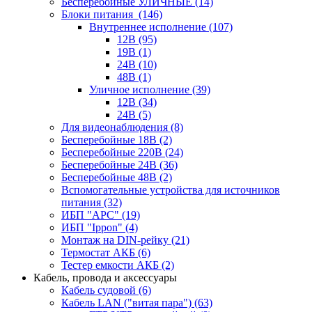
Бесперебойные УЛИЧНЫЕ
(14)
Блоки питания
(146)
Внутреннее исполнение
(107)
12В
(95)
19В
(1)
24В
(10)
48В
(1)
Уличное исполнение
(39)
12В
(34)
24В
(5)
Для видеонаблюдения
(8)
Бесперебойные 18В
(2)
Бесперебойные 220В
(24)
Бесперебойные 24В
(36)
Бесперебойные 48В
(2)
Вспомогательные устройства для источников
питания
(32)
ИБП "APC"
(19)
ИБП "Ippon"
(4)
Монтаж на DIN-рейку
(21)
Термостат АКБ
(6)
Тестер емкости АКБ
(2)
Кабель, провода и аксессуары
Кабель судовой
(6)
Кабель LAN ("витая пара")
(63)