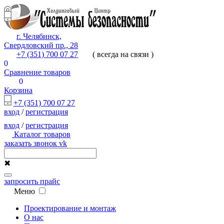
г. Челябинск,
Свердловский пр., 28
+7 (351) 700 07 27
( всегда на связи )
0
Сравнение товаров
0
Корзина
+7 (351) 700 07 27
вход
/
регистрация
вход
/
регистрация
Каталог товаров
заказать звонок
vk
✖
запросить прайс
Меню
Проектирование и монтаж
О нас