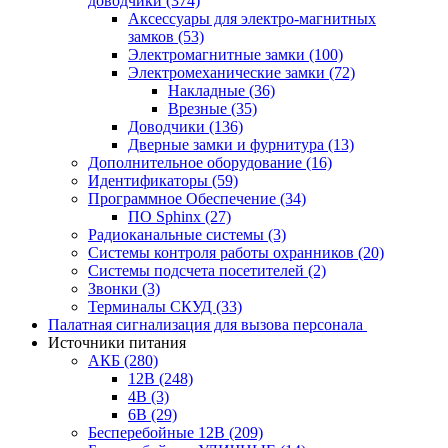
доводчики
(374)
Аксессуары для электро-магнитных
замков
(53)
Электромагнитные замки
(100)
Электромеханические замки
(72)
Накладные
(36)
Врезные
(35)
Доводчики
(136)
Дверные замки и фурнитура
(13)
Дополнительное оборудование
(16)
Идентификаторы
(59)
Программное Обеспечение
(34)
ПО Sphinx
(27)
Радиоканальные системы
(3)
Системы контроля работы охранников
(20)
Системы подсчета посетителей
(2)
Звонки
(3)
Терминалы СКУД
(33)
Палатная сигнализация для вызова персонала
Источники питания
АКБ
(280)
12В
(248)
4В
(3)
6В
(29)
Бесперебойные 12В
(209)