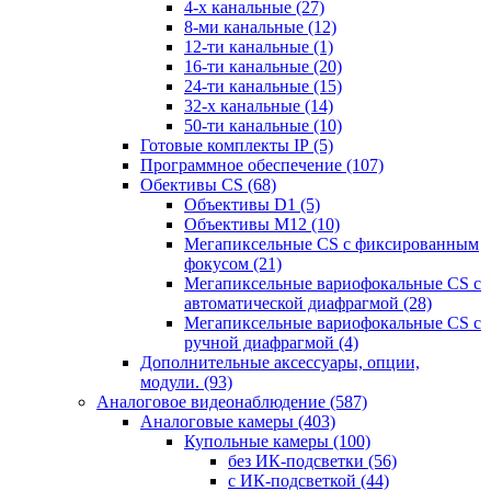
4-х канальные
(27)
8-ми канальные
(12)
12-ти канальные
(1)
16-ти канальные
(20)
24-ти канальные
(15)
32-х канальные
(14)
50-ти канальные
(10)
Готовые комплекты IP
(5)
Программное обеспечение
(107)
Обективы CS
(68)
Объективы D1
(5)
Объективы M12
(10)
Мегапиксельные CS c фиксированным
фокусом
(21)
Мегапиксельные вариофокальные CS c
автоматической диафрагмой
(28)
Мегапиксельные вариофокальные CS c
ручной диафрагмой
(4)
Дополнительные аксессуары, опции,
модули.
(93)
Аналоговое видеонаблюдение
(587)
Аналоговые камеры
(403)
Купольные камеры
(100)
без ИК-подсветки
(56)
с ИК-подсветкой
(44)