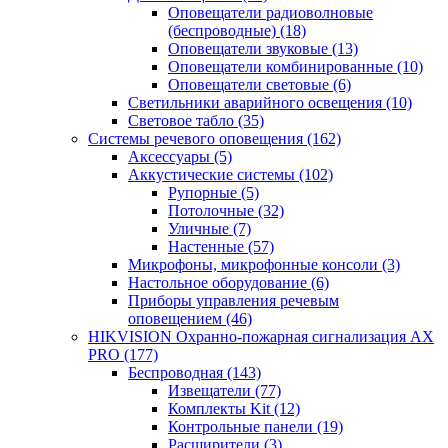
Оповещатели радиоволновые
(беспроводные)
(18)
Оповещатели звуковые
(13)
Оповещатели комбинированные
(10)
Оповещатели световые
(6)
Светильники аварийного освещения
(10)
Световое табло
(35)
Системы речевого оповещения
(162)
Аксессуары
(5)
Аккустические системы
(102)
Рупорные
(5)
Потолочные
(32)
Уличные
(7)
Настенные
(57)
Микрофоны, микрофонные консоли
(3)
Настольное оборудование
(6)
Приборы управления речевым
оповещением
(46)
HIKVISION Охранно-пожарная сигнализация AX
PRO
(177)
Беспроводная
(143)
Извещатели
(77)
Комплекты Kit
(12)
Контрольные панели
(19)
Расширители
(3)