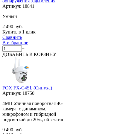
обнаружения задымления
Артикул:
18841
Умный
2 490 руб.
Купить в 1 клик
Сравнить
В избранное
+
-
ДОБАВИТЬ
В КОРЗИНУ
FOX FX-C4SL (Сипуха)
Артикул:
18750
4МП Уличная поворотная 4G
камера, с динамиком,
микрофоном и гибридной
подсветкой до 20м., объектив
9 490 руб.