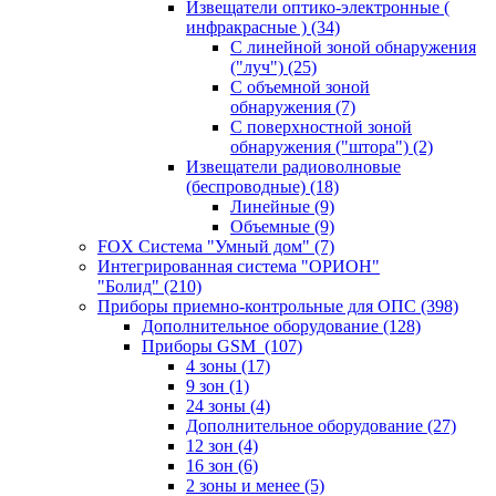
Извещатели оптико-электронные (
инфракрасные )
(34)
С линейной зоной обнаружения
("луч")
(25)
С объемной зоной
обнаружения
(7)
С поверхностной зоной
обнаружения ("штора")
(2)
Извещатели радиоволновые
(беспроводные)
(18)
Линейные
(9)
Объемные
(9)
FOX Система "Умный дом"
(7)
Интегрированная система "ОРИОН"
"Болид"
(210)
Приборы приемно-контрольные для ОПС
(398)
Дополнительное оборудование
(128)
Приборы GSM
(107)
4 зоны
(17)
9 зон
(1)
24 зоны
(4)
Дополнительное оборудование
(27)
12 зон
(4)
16 зон
(6)
2 зоны и менее
(5)