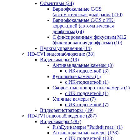
Объективы
(24)
Вариофокальные C/CS
(автоматическая диафрагма)
(10)
Вариофокальные C/CS с ИК-
коррекцией (автоматическая
диафрагма)
(4)
С фиксированным фокусным М12
(фиксированная диафрагма)
(10)
Пульты управления
(14)
HD-CVI видеонаблюдение
(38)
Видеокамеры
(19)
Антивандальные камеры
(3)
с ИК-подсветкой
(3)
Купольные камеры
(1)
с ИК-подсветкой
(1)
Скоростные поворотные камеры
(1)
с ИК-подсветкой
(1)
Уличные камеры
(7)
с ИК-подсветкой
(7)
Видеорегистраторы
(19)
HD-TVI видеонаблюдение
(287)
Видеокамеры
(287)
FishEye камеры "Рыбий глаз"
(1)
Антивандальные камеры
(138)
с ИК-подсветкой
(138)