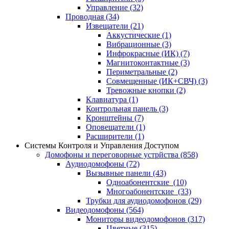
Управление
(32)
Проводная
(34)
Извещатели
(21)
Аккустические
(1)
Вибрационные
(3)
Инфрокрасные (ИК)
(7)
Магнитоконтактные
(3)
Периметральные
(2)
Совмещенные (ИК+СВЧ)
(3)
Тревожные кнопки
(2)
Клавиатура
(1)
Контрольная панель
(3)
Кронштейны
(7)
Оповещатели
(1)
Расширители
(1)
Системы Контроля и Управления Доступом
Домофоны и переговорные устрйства
(858)
Аудиодомофоны
(72)
Вызывные панели
(43)
Одноабонентские
(10)
Многоабонентские
(33)
Трубки для аудиодомофонов
(29)
Видеодомофоны
(564)
Мониторы видеодомофонов
(317)
Цветные
(315)