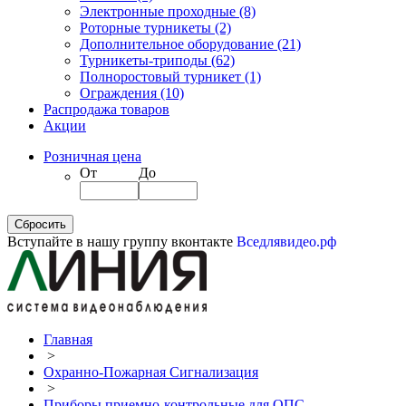
Электронные проходные
(8)
Роторные турникеты
(2)
Дополнительное оборудование
(21)
Турникеты-триподы
(62)
Полноростовый турникет
(1)
Ограждения
(10)
Распродажа товаров
Акции
Розничная цена
От
До
Вступайте в нашу группу вконтакте
Вседлявидео.рф
Главная
>
Охранно-Пожарная Сигнализация
>
Приборы приемно-контрольные для ОПС