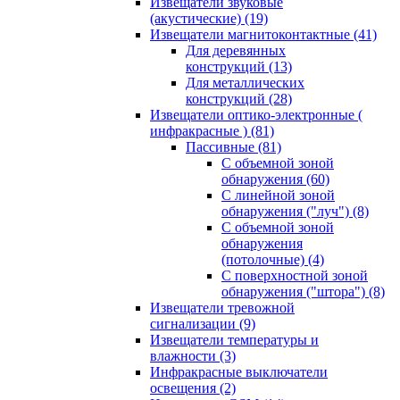
Извещатели звуковые
(акустические)
(19)
Извещатели магнитоконтактные
(41)
Для деревянных
конструкций
(13)
Для металлических
конструкций
(28)
Извещатели оптико-электронные (
инфракрасные )
(81)
Пассивные
(81)
С объемной зоной
обнаружения
(60)
С линейной зоной
обнаружения ("луч")
(8)
С объемной зоной
обнаружения
(потолочные)
(4)
С поверхностной зоной
обнаружения ("штора")
(8)
Извещатели тревожной
сигнализации
(9)
Извещатели температуры и
влажности
(3)
Инфракрасные выключатели
освещения
(2)