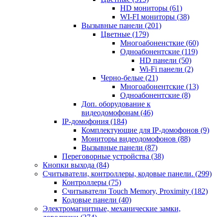
HD мониторы
(61)
WI-FI мониторы
(38)
Вызывные панели
(201)
Цветные
(179)
Многоабоненсткие
(60)
Одноабонентские
(119)
HD панели
(50)
Wi-Fi панели
(2)
Черно-белые
(21)
Многоабонентские
(13)
Одноабонентские
(8)
Доп. оборудование к
видеодомофонам
(46)
IP-домофония
(184)
Комплектующие для IP-домофонов
(9)
Мониторы видеодомофонов
(88)
Вызывные панели
(87)
Переговорные устройства
(38)
Кнопки выхода
(84)
Считыватели, контроллеры, кодовые панели.
(299)
Контроллеры
(75)
Считыватели Touch Memory, Proximity
(182)
Кодовые панели
(40)
Электромагнитные, механические замки,