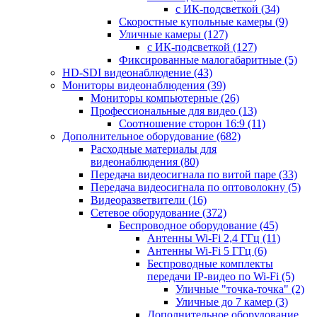
с ИК-подсветкой
(34)
Скоростные купольные камеры
(9)
Уличные камеры
(127)
с ИК-подсветкой
(127)
Фиксированные малогабаритные
(5)
HD-SDI видеонаблюдение
(43)
Мониторы видеонаблюдения
(39)
Мониторы компьютерные
(26)
Профессиональные для видео
(13)
Соотношение сторон 16:9
(11)
Дополнительное оборудование
(682)
Расходные материалы для
видеонаблюдения
(80)
Передача видеосигнала по витой паре
(33)
Передача видеосигнала по оптоволокну
(5)
Видеоразветвители
(16)
Сетевое оборудование
(372)
Беспроводное оборудование
(45)
Антенны Wi-Fi 2,4 ГГц
(11)
Антенны Wi-Fi 5 ГГц
(6)
Беспроводные комплекты
передачи IP-видео по Wi-Fi
(5)
Уличные "точка-точка"
(2)
Уличные до 7 камер
(3)
Дополнительное оборудование