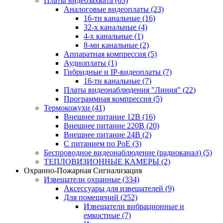
Платы видеозахвата
(63)
Аналоговые видеоплаты
(23)
16-ти канальные
(16)
32-х канальные
(4)
4-х канальные
(1)
8-ми канальные
(2)
Аппаратная компрессия
(5)
Аудиоплаты
(1)
Гибридные и IP-видеоплаты
(7)
16-ти канальные
(7)
Платы видеонаблюдения "Линия"
(22)
Программная компрессия
(5)
Термокожухи
(41)
Внешнее питание 12В
(16)
Внешнее питание 220В
(20)
Внешнее питание 24В
(2)
С питанием по PoE
(3)
Беспроводное видеонаблюдение (радиоканал)
(5)
ТЕПЛОВИЗИОННЫЕ КАМЕРЫ
(2)
Охранно-Пожарная Сигнализация
Извещатели охранные
(334)
Аксессуары для извещателей
(9)
Для помещений
(252)
Извещатели вибрационные и
емкостные
(7)