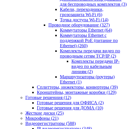
для беспроводных комплектов
(3)
Кабели, переходники,
грозозащита Wi-Fi
(6)
Точка доступа Wi-Fi
(14)
Проводное оборудование
(327)
Коммутаторы Ethernet
(64)
Коммутаторы Ethernet с
поддержкой PoE (питание по
Ethernet)
(260)
Комплекты передачи видео по
проводным сетям TCP/IP
(2)
Комплекты передачи IP-
видео по кабельным
линиям
(2)
Маршрутизаторы (роутеры)
Ethernet
(1)
Сплиттеры, инжекторы, конвертеры
(39)
Кронштейны, монтажные коробки
(129)
Готовые решениия
(12)
Готовые решения для ОФИСА
(2)
Готовые решения для ДОМА
(10)
Жесткие диски
(25)
Микрофоны
(21)
Видеорегистраторы
(588)
IP-видеорегистраторы
(348)