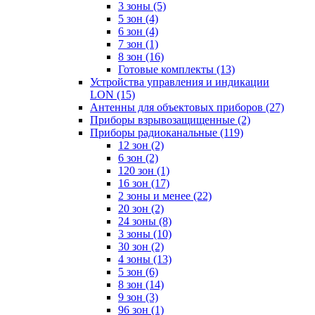
3 зоны
(5)
5 зон
(4)
6 зон
(4)
7 зон
(1)
8 зон
(16)
Готовые комплекты
(13)
Устройства управления и индикации
LON
(15)
Антенны для объектовых приборов
(27)
Приборы взрывозащищенные
(2)
Приборы радиоканальные
(119)
12 зон
(2)
6 зон
(2)
120 зон
(1)
16 зон
(17)
2 зоны и менее
(22)
20 зон
(2)
24 зоны
(8)
3 зоны
(10)
30 зон
(2)
4 зоны
(13)
5 зон
(6)
8 зон
(14)
9 зон
(3)
96 зон
(1)