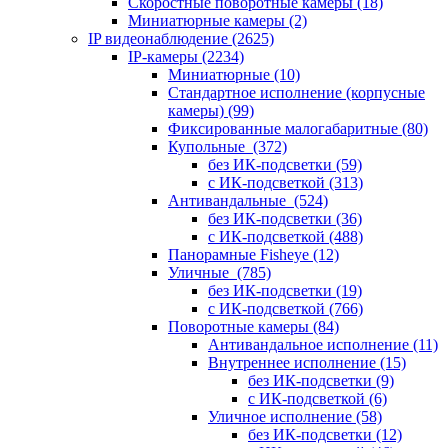
Скоростные поворотные камеры
(18)
Миниатюрные камеры
(2)
IP видеонаблюдение
(2625)
IP-камеры
(2234)
Миниатюрные
(10)
Стандартное исполнение (корпусные
камеры)
(99)
Фиксированные малогабаритные
(80)
Купольные
(372)
без ИК-подсветки
(59)
с ИК-подсветкой
(313)
Антивандальные
(524)
без ИК-подсветки
(36)
с ИК-подсветкой
(488)
Панорамные Fisheye
(12)
Уличные
(785)
без ИК-подсветки
(19)
с ИК-подсветкой
(766)
Поворотные камеры
(84)
Антивандальное исполнение
(11)
Внутреннее исполнение
(15)
без ИК-подсветки
(9)
с ИК-подсветкой
(6)
Уличное исполнение
(58)
без ИК-подсветки
(12)