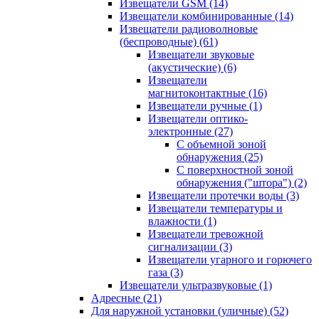
Извещатели GSM
(14)
Извещатели комбинированные
(14)
Извещатели радиоволновые
(беспроводные)
(61)
Извещатели звуковые
(акустические)
(6)
Извещатели
магнитоконтактные
(16)
Извещатели ручные
(1)
Извещатели оптико-
электронные
(27)
С объемной зоной
обнаружения
(25)
С поверхностной зоной
обнаружения ("штора")
(2)
Извещатели протечки воды
(3)
Извещатели температуры и
влажности
(1)
Извещатели тревожной
сигнализации
(3)
Извещатели угарного и горючего
газа
(3)
Извещатели ультразвуковые
(1)
Адресные
(21)
Для наружной установки (уличные)
(52)