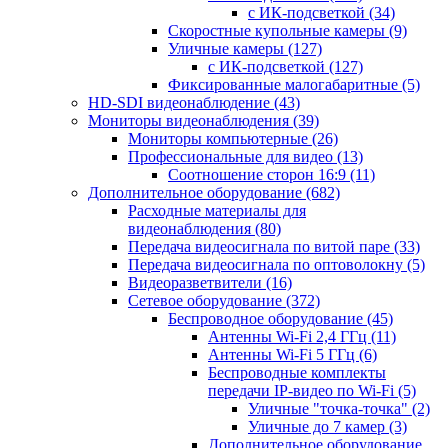
с ИК-подсветкой
(34)
Скоростные купольные камеры
(9)
Уличные камеры
(127)
с ИК-подсветкой
(127)
Фиксированные малогабаритные
(5)
HD-SDI видеонаблюдение
(43)
Мониторы видеонаблюдения
(39)
Мониторы компьютерные
(26)
Профессиональные для видео
(13)
Соотношение сторон 16:9
(11)
Дополнительное оборудование
(682)
Расходные материалы для
видеонаблюдения
(80)
Передача видеосигнала по витой паре
(33)
Передача видеосигнала по оптоволокну
(5)
Видеоразветвители
(16)
Сетевое оборудование
(372)
Беспроводное оборудование
(45)
Антенны Wi-Fi 2,4 ГГц
(11)
Антенны Wi-Fi 5 ГГц
(6)
Беспроводные комплекты
передачи IP-видео по Wi-Fi
(5)
Уличные "точка-точка"
(2)
Уличные до 7 камер
(3)
Дополнительное оборудование