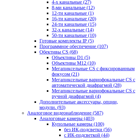
4-х канальные
(27)
8-ми канальные
(12)
12-ти канальные
(1)
16-ти канальные
(20)
24-ти канальные
(15)
32-х канальные
(14)
50-ти канальные
(10)
Готовые комплекты IP
(5)
Программное обеспечение
(107)
Обективы CS
(68)
Объективы D1
(5)
Объективы M12
(10)
Мегапиксельные CS c фиксированным
фокусом
(21)
Мегапиксельные вариофокальные CS c
автоматической диафрагмой
(28)
Мегапиксельные вариофокальные CS c
ручной диафрагмой
(4)
Дополнительные аксессуары, опции,
модули.
(93)
Аналоговое видеонаблюдение
(587)
Аналоговые камеры
(403)
Купольные камеры
(100)
без ИК-подсветки
(56)
с ИК-подсветкой
(44)