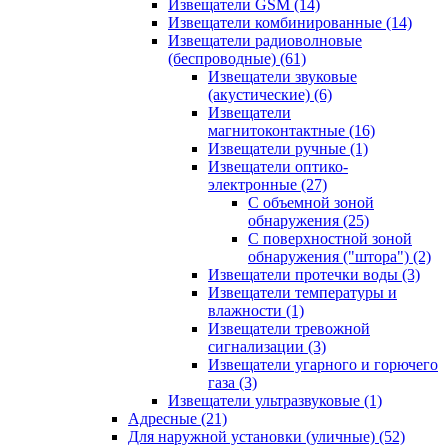
Извещатели GSM
(14)
Извещатели комбинированные
(14)
Извещатели радиоволновые
(беспроводные)
(61)
Извещатели звуковые
(акустические)
(6)
Извещатели
магнитоконтактные
(16)
Извещатели ручные
(1)
Извещатели оптико-
электронные
(27)
С объемной зоной
обнаружения
(25)
С поверхностной зоной
обнаружения ("штора")
(2)
Извещатели протечки воды
(3)
Извещатели температуры и
влажности
(1)
Извещатели тревожной
сигнализации
(3)
Извещатели угарного и горючего
газа
(3)
Извещатели ультразвуковые
(1)
Адресные
(21)
Для наружной установки (уличные)
(52)