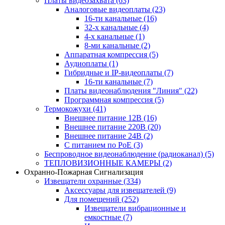
Платы видеозахвата
(63)
Аналоговые видеоплаты
(23)
16-ти канальные
(16)
32-х канальные
(4)
4-х канальные
(1)
8-ми канальные
(2)
Аппаратная компрессия
(5)
Аудиоплаты
(1)
Гибридные и IP-видеоплаты
(7)
16-ти канальные
(7)
Платы видеонаблюдения "Линия"
(22)
Программная компрессия
(5)
Термокожухи
(41)
Внешнее питание 12В
(16)
Внешнее питание 220В
(20)
Внешнее питание 24В
(2)
С питанием по PoE
(3)
Беспроводное видеонаблюдение (радиоканал)
(5)
ТЕПЛОВИЗИОННЫЕ КАМЕРЫ
(2)
Охранно-Пожарная Сигнализация
Извещатели охранные
(334)
Аксессуары для извещателей
(9)
Для помещений
(252)
Извещатели вибрационные и
емкостные
(7)