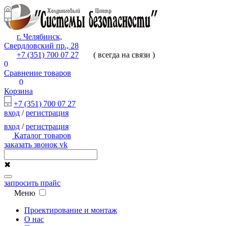
г. Челябинск,
Свердловский пр., 28
+7 (351) 700 07 27
( всегда на связи )
0
Сравнение товаров
0
Корзина
+7 (351) 700 07 27
вход
/
регистрация
вход
/
регистрация
Каталог товаров
заказать звонок
vk
✖
запросить прайс
Меню
Проектирование и монтаж
О нас