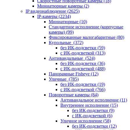
Скоростные поворотные камеры
(18)
Миниатюрные камеры
(2)
IP видеонаблюдение
(2625)
IP-камеры
(2234)
Миниатюрные
(10)
Стандартное исполнение (корпусные
камеры)
(99)
Фиксированные малогабаритные
(80)
Купольные
(372)
без ИК-подсветки
(59)
с ИК-подсветкой
(313)
Антивандальные
(524)
без ИК-подсветки
(36)
с ИК-подсветкой
(488)
Панорамные Fisheye
(12)
Уличные
(785)
без ИК-подсветки
(19)
с ИК-подсветкой
(766)
Поворотные камеры
(84)
Антивандальное исполнение
(11)
Внутреннее исполнение
(15)
без ИК-подсветки
(9)
с ИК-подсветкой
(6)
Уличное исполнение
(58)
без ИК-подсветки
(12)