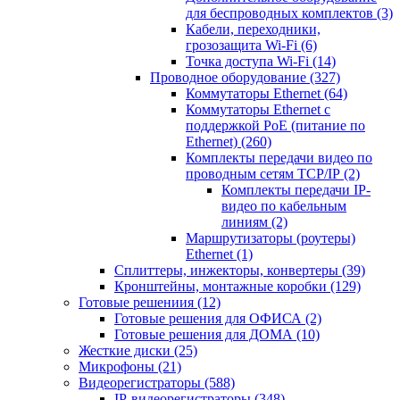
для беспроводных комплектов
(3)
Кабели, переходники,
грозозащита Wi-Fi
(6)
Точка доступа Wi-Fi
(14)
Проводное оборудование
(327)
Коммутаторы Ethernet
(64)
Коммутаторы Ethernet с
поддержкой PoE (питание по
Ethernet)
(260)
Комплекты передачи видео по
проводным сетям TCP/IP
(2)
Комплекты передачи IP-
видео по кабельным
линиям
(2)
Маршрутизаторы (роутеры)
Ethernet
(1)
Сплиттеры, инжекторы, конвертеры
(39)
Кронштейны, монтажные коробки
(129)
Готовые решениия
(12)
Готовые решения для ОФИСА
(2)
Готовые решения для ДОМА
(10)
Жесткие диски
(25)
Микрофоны
(21)
Видеорегистраторы
(588)
IP-видеорегистраторы
(348)