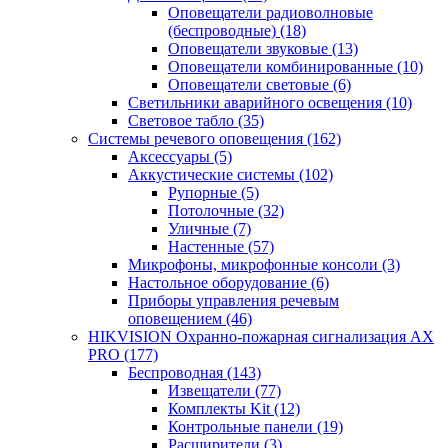
Оповещатели радиоволновые
(беспроводные)
(18)
Оповещатели звуковые
(13)
Оповещатели комбинированные
(10)
Оповещатели световые
(6)
Светильники аварийного освещения
(10)
Световое табло
(35)
Системы речевого оповещения
(162)
Аксессуары
(5)
Аккустические системы
(102)
Рупорные
(5)
Потолочные
(32)
Уличные
(7)
Настенные
(57)
Микрофоны, микрофонные консоли
(3)
Настольное оборудование
(6)
Приборы управления речевым
оповещением
(46)
HIKVISION Охранно-пожарная сигнализация AX
PRO
(177)
Беспроводная
(143)
Извещатели
(77)
Комплекты Kit
(12)
Контрольные панели
(19)
Расширители
(3)