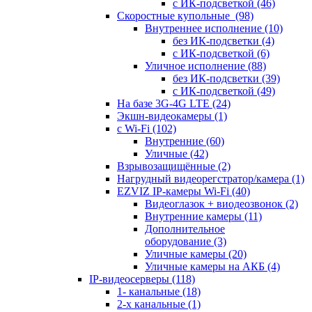
с ИК-подсветкой
(46)
Скоростные купольные
(98)
Внутреннее исполнение
(10)
без ИК-подсветки
(4)
с ИК-подсветкой
(6)
Уличное исполнение
(88)
без ИК-подсветки
(39)
с ИК-подсветкой
(49)
На базе 3G-4G LTE
(24)
Экшн-видеокамеры
(1)
с Wi-Fi
(102)
Внутренние
(60)
Уличные
(42)
Взрывозащищённые
(2)
Нагрудный видеорегстратор/камера
(1)
EZVIZ IP-камеры Wi-Fi
(40)
Видеоглазок + виодеозвонок
(2)
Внутренние камеры
(11)
Дополнительное
оборудование
(3)
Уличные камеры
(20)
Уличные камеры на АКБ
(4)
IP-видеосерверы
(118)
1- канальные
(18)
2-х канальные
(1)