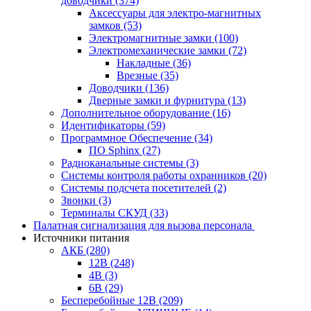
доводчики
(374)
Аксессуары для электро-магнитных
замков
(53)
Электромагнитные замки
(100)
Электромеханические замки
(72)
Накладные
(36)
Врезные
(35)
Доводчики
(136)
Дверные замки и фурнитура
(13)
Дополнительное оборудование
(16)
Идентификаторы
(59)
Программное Обеспечение
(34)
ПО Sphinx
(27)
Радиоканальные системы
(3)
Системы контроля работы охранников
(20)
Системы подсчета посетителей
(2)
Звонки
(3)
Терминалы СКУД
(33)
Палатная сигнализация для вызова персонала
Источники питания
АКБ
(280)
12В
(248)
4В
(3)
6В
(29)
Бесперебойные 12В
(209)