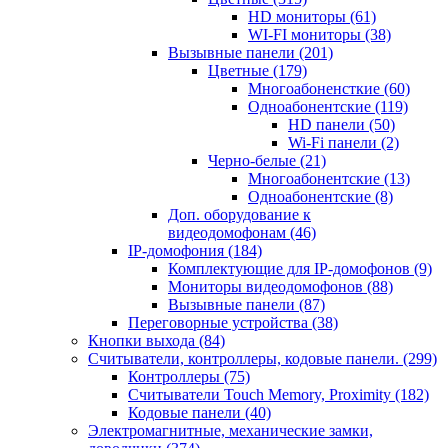
HD мониторы
(61)
WI-FI мониторы
(38)
Вызывные панели
(201)
Цветные
(179)
Многоабоненсткие
(60)
Одноабонентские
(119)
HD панели
(50)
Wi-Fi панели
(2)
Черно-белые
(21)
Многоабонентские
(13)
Одноабонентские
(8)
Доп. оборудование к
видеодомофонам
(46)
IP-домофония
(184)
Комплектующие для IP-домофонов
(9)
Мониторы видеодомофонов
(88)
Вызывные панели
(87)
Переговорные устройства
(38)
Кнопки выхода
(84)
Считыватели, контроллеры, кодовые панели.
(299)
Контроллеры
(75)
Считыватели Touch Memory, Proximity
(182)
Кодовые панели
(40)
Электромагнитные, механические замки,