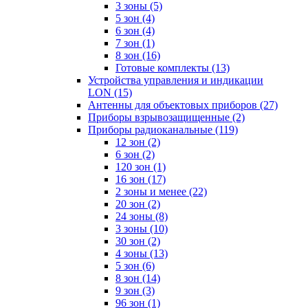
3 зоны
(5)
5 зон
(4)
6 зон
(4)
7 зон
(1)
8 зон
(16)
Готовые комплекты
(13)
Устройства управления и индикации
LON
(15)
Антенны для объектовых приборов
(27)
Приборы взрывозащищенные
(2)
Приборы радиоканальные
(119)
12 зон
(2)
6 зон
(2)
120 зон
(1)
16 зон
(17)
2 зоны и менее
(22)
20 зон
(2)
24 зоны
(8)
3 зоны
(10)
30 зон
(2)
4 зоны
(13)
5 зон
(6)
8 зон
(14)
9 зон
(3)
96 зон
(1)