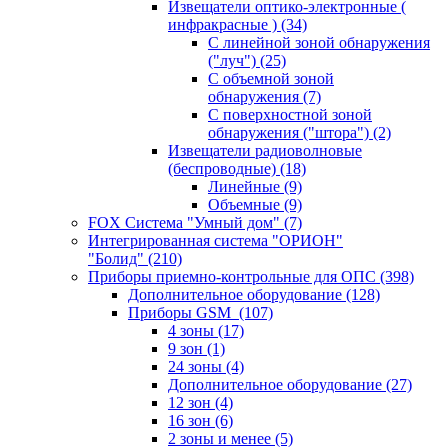
Извещатели оптико-электронные (
инфракрасные )
(34)
С линейной зоной обнаружения
("луч")
(25)
С объемной зоной
обнаружения
(7)
С поверхностной зоной
обнаружения ("штора")
(2)
Извещатели радиоволновые
(беспроводные)
(18)
Линейные
(9)
Объемные
(9)
FOX Система "Умный дом"
(7)
Интегрированная система "ОРИОН"
"Болид"
(210)
Приборы приемно-контрольные для ОПС
(398)
Дополнительное оборудование
(128)
Приборы GSM
(107)
4 зоны
(17)
9 зон
(1)
24 зоны
(4)
Дополнительное оборудование
(27)
12 зон
(4)
16 зон
(6)
2 зоны и менее
(5)