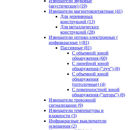
Извещатели звуковые
(акустические)
(19)
Извещатели магнитоконтактные
(41)
Для деревянных
конструкций
(13)
Для металлических
конструкций
(28)
Извещатели оптико-электронные (
инфракрасные )
(81)
Пассивные
(81)
С объемной зоной
обнаружения
(60)
С линейной зоной
обнаружения ("луч")
(8)
С объемной зоной
обнаружения
(потолочные)
(4)
С поверхностной зоной
обнаружения ("штора")
(8)
Извещатели тревожной
сигнализации
(9)
Извещатели температуры и
влажности
(3)
Инфракрасные выключатели
освещения
(2)