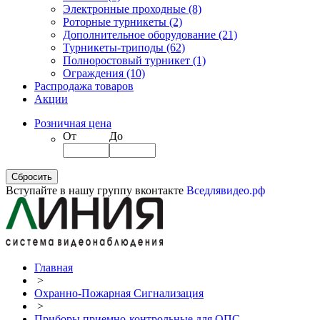
Электронные проходные
(8)
Роторные турникеты
(2)
Дополнительное оборудование
(21)
Турникеты-триподы
(62)
Полноростовый турникет
(1)
Ограждения
(10)
Распродажа товаров
Акции
Розничная цена
От
До
Вступайте в нашу группу вконтакте
Вседлявидео.рф
Главная
>
Охранно-Пожарная Сигнализация
>
Приборы приемно-контрольные для ОПС