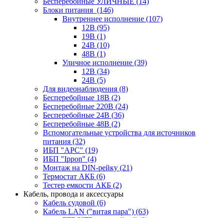
Бесперебойные УЛИЧНЫЕ
(14)
Блоки питания
(146)
Внутреннее исполнение
(107)
12В
(95)
19В
(1)
24В
(10)
48В
(1)
Уличное исполнение
(39)
12В
(34)
24В
(5)
Для видеонаблюдения
(8)
Бесперебойные 18В
(2)
Бесперебойные 220В
(24)
Бесперебойные 24В
(36)
Бесперебойные 48В
(2)
Вспомогательные устройства для источников
питания
(32)
ИБП "APC"
(19)
ИБП "Ippon"
(4)
Монтаж на DIN-рейку
(21)
Термостат АКБ
(6)
Тестер емкости АКБ
(2)
Кабель, провода и аксессуары
Кабель судовой
(6)
Кабель LAN ("витая пара")
(63)