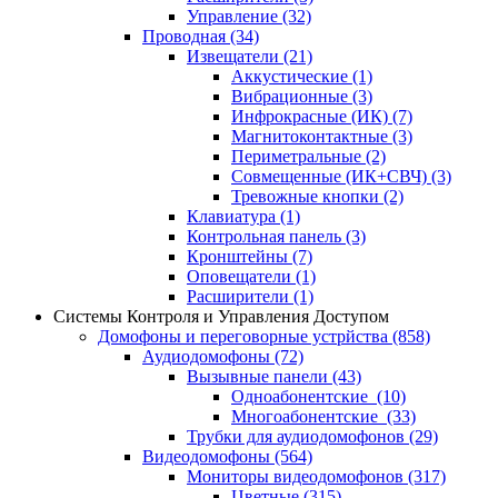
Управление
(32)
Проводная
(34)
Извещатели
(21)
Аккустические
(1)
Вибрационные
(3)
Инфрокрасные (ИК)
(7)
Магнитоконтактные
(3)
Периметральные
(2)
Совмещенные (ИК+СВЧ)
(3)
Тревожные кнопки
(2)
Клавиатура
(1)
Контрольная панель
(3)
Кронштейны
(7)
Оповещатели
(1)
Расширители
(1)
Системы Контроля и Управления Доступом
Домофоны и переговорные устрйства
(858)
Аудиодомофоны
(72)
Вызывные панели
(43)
Одноабонентские
(10)
Многоабонентские
(33)
Трубки для аудиодомофонов
(29)
Видеодомофоны
(564)
Мониторы видеодомофонов
(317)
Цветные
(315)