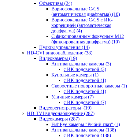
Объективы
(24)
Вариофокальные C/CS
(автоматическая диафрагма)
(10)
Вариофокальные C/CS с ИК-
коррекцией (автоматическая
диафрагма)
(4)
С фиксированным фокусным М12
(фиксированная диафрагма)
(10)
Пульты управления
(14)
HD-CVI видеонаблюдение
(38)
Видеокамеры
(19)
Антивандальные камеры
(3)
с ИК-подсветкой
(3)
Купольные камеры
(1)
с ИК-подсветкой
(1)
Скоростные поворотные камеры
(1)
с ИК-подсветкой
(1)
Уличные камеры
(7)
с ИК-подсветкой
(7)
Видеорегистраторы
(19)
HD-TVI видеонаблюдение
(287)
Видеокамеры
(287)
FishEye камеры "Рыбий глаз"
(1)
Антивандальные камеры
(138)
с ИК-подсветкой
(138)