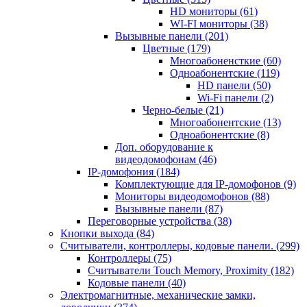
HD мониторы
(61)
WI-FI мониторы
(38)
Вызывные панели
(201)
Цветные
(179)
Многоабоненсткие
(60)
Одноабонентские
(119)
HD панели
(50)
Wi-Fi панели
(2)
Черно-белые
(21)
Многоабонентские
(13)
Одноабонентские
(8)
Доп. оборудование к
видеодомофонам
(46)
IP-домофония
(184)
Комплектующие для IP-домофонов
(9)
Мониторы видеодомофонов
(88)
Вызывные панели
(87)
Переговорные устройства
(38)
Кнопки выхода
(84)
Считыватели, контроллеры, кодовые панели.
(299)
Контроллеры
(75)
Считыватели Touch Memory, Proximity
(182)
Кодовые панели
(40)
Электромагнитные, механические замки,