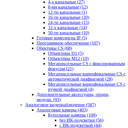
4-х канальные
(27)
8-ми канальные
(12)
12-ти канальные
(1)
16-ти канальные
(20)
24-ти канальные
(15)
32-х канальные
(14)
50-ти канальные
(10)
Готовые комплекты IP
(5)
Программное обеспечение
(107)
Обективы CS
(68)
Объективы D1
(5)
Объективы M12
(10)
Мегапиксельные CS c фиксированным
фокусом
(21)
Мегапиксельные вариофокальные CS c
автоматической диафрагмой
(28)
Мегапиксельные вариофокальные CS c
ручной диафрагмой
(4)
Дополнительные аксессуары, опции,
модули.
(93)
Аналоговое видеонаблюдение
(587)
Аналоговые камеры
(403)
Купольные камеры
(100)
без ИК-подсветки
(56)
с ИК-подсветкой
(44)