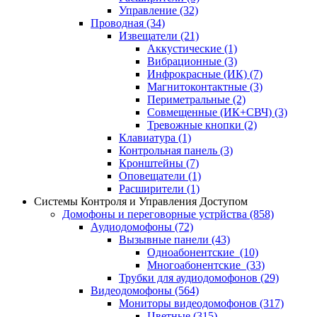
Управление
(32)
Проводная
(34)
Извещатели
(21)
Аккустические
(1)
Вибрационные
(3)
Инфрокрасные (ИК)
(7)
Магнитоконтактные
(3)
Периметральные
(2)
Совмещенные (ИК+СВЧ)
(3)
Тревожные кнопки
(2)
Клавиатура
(1)
Контрольная панель
(3)
Кронштейны
(7)
Оповещатели
(1)
Расширители
(1)
Системы Контроля и Управления Доступом
Домофоны и переговорные устрйства
(858)
Аудиодомофоны
(72)
Вызывные панели
(43)
Одноабонентские
(10)
Многоабонентские
(33)
Трубки для аудиодомофонов
(29)
Видеодомофоны
(564)
Мониторы видеодомофонов
(317)
Цветные
(315)