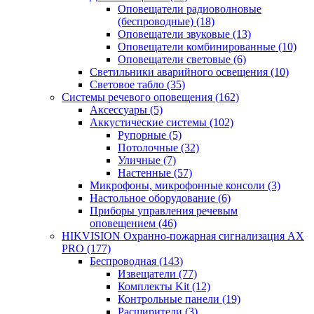
Оповещатели радиоволновые
(беспроводные)
(18)
Оповещатели звуковые
(13)
Оповещатели комбинированные
(10)
Оповещатели световые
(6)
Светильники аварийного освещения
(10)
Световое табло
(35)
Системы речевого оповещения
(162)
Аксессуары
(5)
Аккустические системы
(102)
Рупорные
(5)
Потолочные
(32)
Уличные
(7)
Настенные
(57)
Микрофоны, микрофонные консоли
(3)
Настольное оборудование
(6)
Приборы управления речевым
оповещением
(46)
HIKVISION Охранно-пожарная сигнализация AX
PRO
(177)
Беспроводная
(143)
Извещатели
(77)
Комплекты Kit
(12)
Контрольные панели
(19)
Расширители
(3)