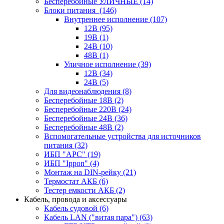
Бесперебойные УЛИЧНЫЕ
(14)
Блоки питания
(146)
Внутреннее исполнение
(107)
12В
(95)
19В
(1)
24В
(10)
48В
(1)
Уличное исполнение
(39)
12В
(34)
24В
(5)
Для видеонаблюдения
(8)
Бесперебойные 18В
(2)
Бесперебойные 220В
(24)
Бесперебойные 24В
(36)
Бесперебойные 48В
(2)
Вспомогательные устройства для источников
питания
(32)
ИБП "APC"
(19)
ИБП "Ippon"
(4)
Монтаж на DIN-рейку
(21)
Термостат АКБ
(6)
Тестер емкости АКБ
(2)
Кабель, провода и аксессуары
Кабель судовой
(6)
Кабель LAN ("витая пара")
(63)