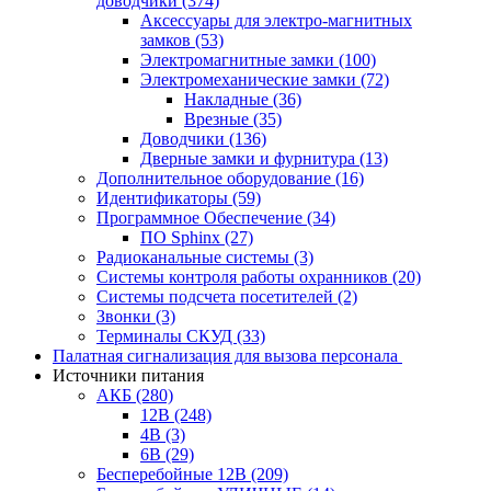
доводчики
(374)
Аксессуары для электро-магнитных
замков
(53)
Электромагнитные замки
(100)
Электромеханические замки
(72)
Накладные
(36)
Врезные
(35)
Доводчики
(136)
Дверные замки и фурнитура
(13)
Дополнительное оборудование
(16)
Идентификаторы
(59)
Программное Обеспечение
(34)
ПО Sphinx
(27)
Радиоканальные системы
(3)
Системы контроля работы охранников
(20)
Системы подсчета посетителей
(2)
Звонки
(3)
Терминалы СКУД
(33)
Палатная сигнализация для вызова персонала
Источники питания
АКБ
(280)
12В
(248)
4В
(3)
6В
(29)
Бесперебойные 12В
(209)