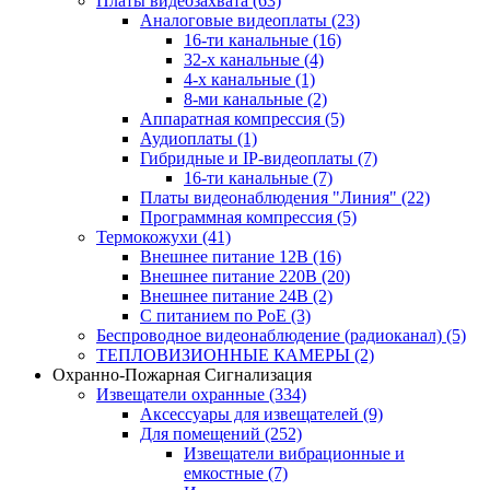
Платы видеозахвата
(63)
Аналоговые видеоплаты
(23)
16-ти канальные
(16)
32-х канальные
(4)
4-х канальные
(1)
8-ми канальные
(2)
Аппаратная компрессия
(5)
Аудиоплаты
(1)
Гибридные и IP-видеоплаты
(7)
16-ти канальные
(7)
Платы видеонаблюдения "Линия"
(22)
Программная компрессия
(5)
Термокожухи
(41)
Внешнее питание 12В
(16)
Внешнее питание 220В
(20)
Внешнее питание 24В
(2)
С питанием по PoE
(3)
Беспроводное видеонаблюдение (радиоканал)
(5)
ТЕПЛОВИЗИОННЫЕ КАМЕРЫ
(2)
Охранно-Пожарная Сигнализация
Извещатели охранные
(334)
Аксессуары для извещателей
(9)
Для помещений
(252)
Извещатели вибрационные и
емкостные
(7)