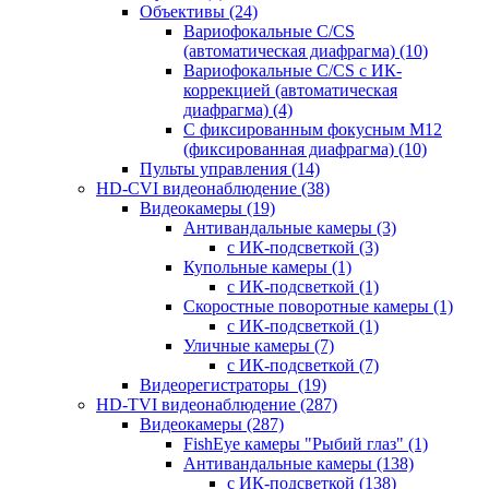
Объективы
(24)
Вариофокальные C/CS
(автоматическая диафрагма)
(10)
Вариофокальные C/CS с ИК-
коррекцией (автоматическая
диафрагма)
(4)
С фиксированным фокусным М12
(фиксированная диафрагма)
(10)
Пульты управления
(14)
HD-CVI видеонаблюдение
(38)
Видеокамеры
(19)
Антивандальные камеры
(3)
с ИК-подсветкой
(3)
Купольные камеры
(1)
с ИК-подсветкой
(1)
Скоростные поворотные камеры
(1)
с ИК-подсветкой
(1)
Уличные камеры
(7)
с ИК-подсветкой
(7)
Видеорегистраторы
(19)
HD-TVI видеонаблюдение
(287)
Видеокамеры
(287)
FishEye камеры "Рыбий глаз"
(1)
Антивандальные камеры
(138)
с ИК-подсветкой
(138)