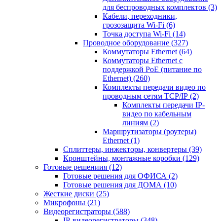
для беспроводных комплектов
(3)
Кабели, переходники,
грозозащита Wi-Fi
(6)
Точка доступа Wi-Fi
(14)
Проводное оборудование
(327)
Коммутаторы Ethernet
(64)
Коммутаторы Ethernet с
поддержкой PoE (питание по
Ethernet)
(260)
Комплекты передачи видео по
проводным сетям TCP/IP
(2)
Комплекты передачи IP-
видео по кабельным
линиям
(2)
Маршрутизаторы (роутеры)
Ethernet
(1)
Сплиттеры, инжекторы, конвертеры
(39)
Кронштейны, монтажные коробки
(129)
Готовые решениия
(12)
Готовые решения для ОФИСА
(2)
Готовые решения для ДОМА
(10)
Жесткие диски
(25)
Микрофоны
(21)
Видеорегистраторы
(588)
IP-видеорегистраторы
(348)