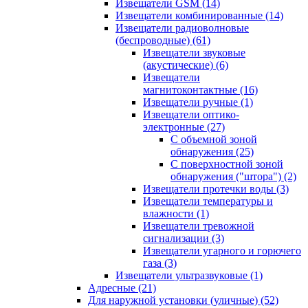
Извещатели GSM
(14)
Извещатели комбинированные
(14)
Извещатели радиоволновые
(беспроводные)
(61)
Извещатели звуковые
(акустические)
(6)
Извещатели
магнитоконтактные
(16)
Извещатели ручные
(1)
Извещатели оптико-
электронные
(27)
С объемной зоной
обнаружения
(25)
С поверхностной зоной
обнаружения ("штора")
(2)
Извещатели протечки воды
(3)
Извещатели температуры и
влажности
(1)
Извещатели тревожной
сигнализации
(3)
Извещатели угарного и горючего
газа
(3)
Извещатели ультразвуковые
(1)
Адресные
(21)
Для наружной установки (уличные)
(52)