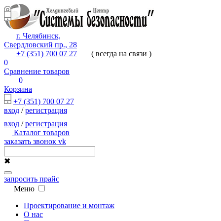
г. Челябинск,
Свердловский пр., 28
+7 (351) 700 07 27
( всегда на связи )
0
Сравнение товаров
0
Корзина
+7 (351) 700 07 27
вход
/
регистрация
вход
/
регистрация
Каталог товаров
заказать звонок
vk
✖
запросить прайс
Меню
Проектирование и монтаж
О нас