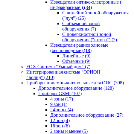
Извещатели оптико-электронные (
инфракрасные )
(34)
С линейной зоной обнаружения
("луч")
(25)
С объемной зоной
обнаружения
(7)
С поверхностной зоной
обнаружения ("штора")
(2)
Извещатели радиоволновые
(беспроводные)
(18)
Линейные
(9)
Объемные
(9)
FOX Система "Умный дом"
(7)
Интегрированная система "ОРИОН"
"Болид"
(210)
Приборы приемно-контрольные для ОПС
(398)
Дополнительное оборудование
(128)
Приборы GSM
(107)
4 зоны
(17)
9 зон
(1)
24 зоны
(4)
Дополнительное оборудование
(27)
12 зон
(4)
16 зон
(6)
2 зоны и менее
(5)