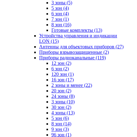
3 зоны
(5)
5 зон
(4)
6 зон
(4)
7 зон
(1)
8 зон
(16)
Готовые комплекты
(13)
Устройства управления и индикации
LON
(15)
Антенны для объектовых приборов
(27)
Приборы взрывозащищенные
(2)
Приборы радиоканальные
(119)
12 зон
(2)
6 зон
(2)
120 зон
(1)
16 зон
(17)
2 зоны и менее
(22)
20 зон
(2)
24 зоны
(8)
3 зоны
(10)
30 зон
(2)
4 зоны
(13)
5 зон
(6)
8 зон
(14)
9 зон
(3)
96 зон
(1)