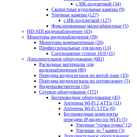
с ИК-подсветкой
(34)
Скоростные купольные камеры
(9)
Уличные камеры
(127)
с ИК-подсветкой
(127)
Фиксированные малогабаритные
(5)
HD-SDI видеонаблюдение
(43)
Мониторы видеонаблюдения
(39)
Мониторы компьютерные
(26)
Профессиональные для видео
(13)
Соотношение сторон 16:9
(11)
Дополнительное оборудование
(682)
Расходные материалы для
видеонаблюдения
(80)
Передача видеосигнала по витой паре
(33)
Передача видеосигнала по оптоволокну
(5)
Видеоразветвители
(16)
Сетевое оборудование
(372)
Беспроводное оборудование
(45)
Антенны Wi-Fi 2,4 ГГц
(11)
Антенны Wi-Fi 5 ГГц
(6)
Беспроводные комплекты
передачи IP-видео по Wi-Fi
(5)
Уличные "точка-точка"
(2)
Уличные до 7 камер
(3)
Дополнительное оборудование