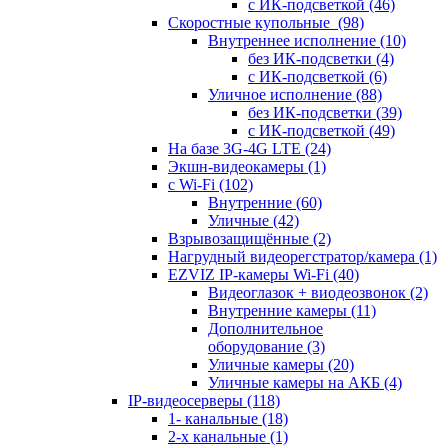
с ИК-подсветкой
(46)
Скоростные купольные
(98)
Внутреннее исполнение
(10)
без ИК-подсветки
(4)
с ИК-подсветкой
(6)
Уличное исполнение
(88)
без ИК-подсветки
(39)
с ИК-подсветкой
(49)
На базе 3G-4G LTE
(24)
Экшн-видеокамеры
(1)
с Wi-Fi
(102)
Внутренние
(60)
Уличные
(42)
Взрывозащищённые
(2)
Нагрудный видеорегстратор/камера
(1)
EZVIZ IP-камеры Wi-Fi
(40)
Видеоглазок + виодеозвонок
(2)
Внутренние камеры
(11)
Дополнительное
оборудование
(3)
Уличные камеры
(20)
Уличные камеры на АКБ
(4)
IP-видеосерверы
(118)
1- канальные
(18)
2-х канальные
(1)