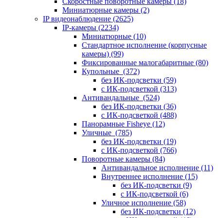
Скоростные поворотные камеры
(18)
Миниатюрные камеры
(2)
IP видеонаблюдение
(2625)
IP-камеры
(2234)
Миниатюрные
(10)
Стандартное исполнение (корпусные
камеры)
(99)
Фиксированные малогабаритные
(80)
Купольные
(372)
без ИК-подсветки
(59)
с ИК-подсветкой
(313)
Антивандальные
(524)
без ИК-подсветки
(36)
с ИК-подсветкой
(488)
Панорамные Fisheye
(12)
Уличные
(785)
без ИК-подсветки
(19)
с ИК-подсветкой
(766)
Поворотные камеры
(84)
Антивандальное исполнение
(11)
Внутреннее исполнение
(15)
без ИК-подсветки
(9)
с ИК-подсветкой
(6)
Уличное исполнение
(58)
без ИК-подсветки
(12)