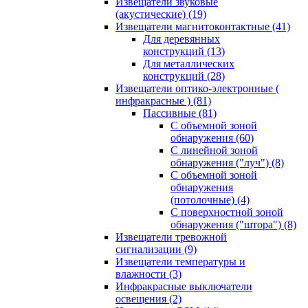
Извещатели звуковые
(акустические)
(19)
Извещатели магнитоконтактные
(41)
Для деревянных
конструкций
(13)
Для металлических
конструкций
(28)
Извещатели оптико-электронные (
инфракрасные )
(81)
Пассивные
(81)
С объемной зоной
обнаружения
(60)
С линейной зоной
обнаружения ("луч")
(8)
С объемной зоной
обнаружения
(потолочные)
(4)
С поверхностной зоной
обнаружения ("штора")
(8)
Извещатели тревожной
сигнализации
(9)
Извещатели температуры и
влажности
(3)
Инфракрасные выключатели
освещения
(2)